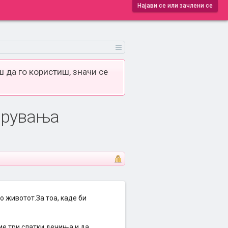
Најави се или зачлени се
 да го користиш, значи се
варувања
о животот.За тоа, каде би
ме три слатки дечиња,и да