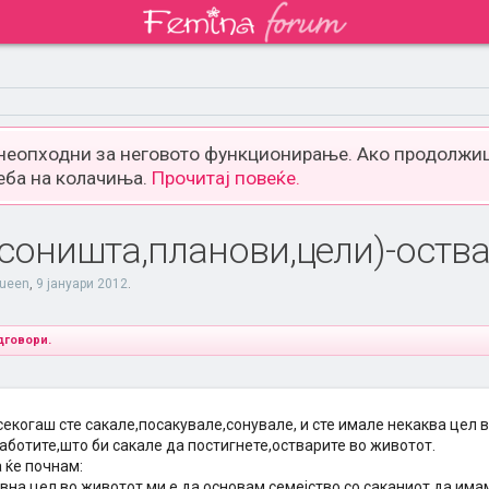
 неопходни за неговото функционирање. Ако продолжиш
еба на колачиња.
Прочитај повеќе.
.(соништа,планови,цели)-ост
ueen
,
9 јануари 2012
.
дговори.
екогаш сте сакале,посакувале,сонувале, и сте имале некаква цел в
аботите,што би сакале да постигнете,остварите во животот.
а ќе почнам:
вна цел во животот ми е да основам семејство со саканиот,да има