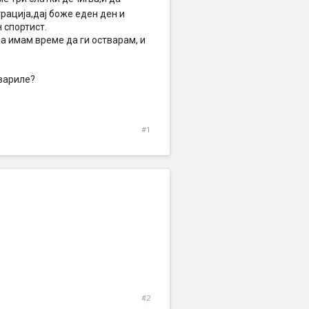
трација,дај боже еден ден и
 спортист.
а имам време да ги остварам, и
твариле?
#1
#2