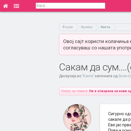
Форум
Архива
Канта
Овој сајт користи колачиња
согласуваш со нашата употр
Сакам да сум...
Дискусија во '
Канта
' започната од
Snow-Q
Статус на темата:
Не е отворена за нови о
Сигурно одс
сакале да р
Еве јас прв
Прва и осно