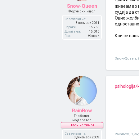
Snow-Queen
живеам во 
Форумски идол
судија да с
Овие желби
Се зачлени на:
3 ноември 2011
едноставно 
Пораки:
15.266
Допаѓања:
15.016
Кои се ваши
Пол:
Женски
Snow-Queen
,
psihologija/
RainBow
Глобален
модератор
Член на тимот
Се зачлени на:
RainBow
,
9 ја
3 декември 2009