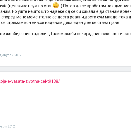
куќа(цел живот сум во стан
: ).Потоа да се вработам во админис
танам. Но уште нешто што највеќе од се би сакала е да станам врвен
 според мене моментално се доста реални,доста сум млада-така д
се стремам кон нив,се надевам дека еден ден ќе станат јаве.
те желби,соништа,цели...Дали можеби некој од нив веќе сте ги ос
9 јануари 2012
koja-e-vasata-zivotna-cel-t9138/
нуари 2012