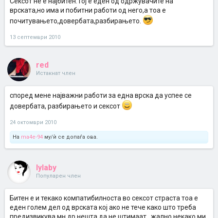
Сексот не е најбитен.Тој е еден од одржувачите на
врската,но има и побитни работи од него,а тоа е
почитувањето,довербата,разбирањето.
13 септември 2010
red
Истакнат член
според мене најважни работи за една врска да успее се
довербата, разбирањето и сексот
24 октомври 2010
На
ma4e-94
му/ѝ се допаѓа ова.
lylaby
Популарен член
Битен е и текако компатибилноста во сексот страста тоа е
еден голем дел од врската кој ако не тече како што треба
предизвикува мн др нешта да не штимаат...жално некако ми