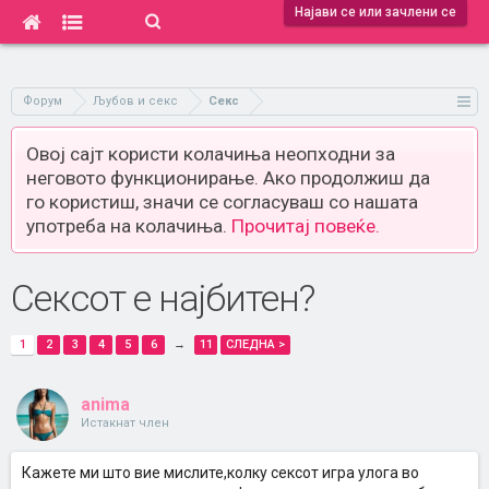
Најави се или зачлени се
Форум
Љубов и секс
Секс
Овој сајт користи колачиња неопходни за
неговото функционирање. Ако продолжиш да
го користиш, значи се согласуваш со нашата
употреба на колачиња.
Прочитај повеќе.
Сексот е најбитен?
1
2
3
4
5
6
→
11
СЛЕДНА >
anima
Истакнат член
Кажете ми што вие мислите,колку сексот игра улога во