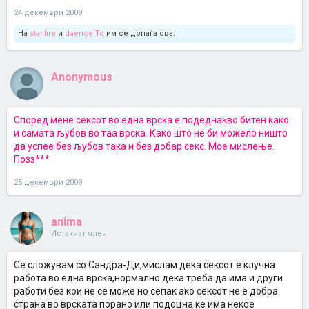
24 декември 2009
На
star.fire
и
daence.To
им се допаѓа ова.
Anonymous
Според мене сексот во една врска е подеднакво битен како
и самата љубов во таа врска. Како што не би можело ништо
да успее без љубов така и без добар секс. Мое мислење.
Позз***
25 декември 2009
anima
Истакнат член
Се сложувам со Сандра-Ди,мислам дека сексот е клучна
работа во една врска,нормално дека треба да има и други
работи без кои не се може но сепак ако сексот не е добра
страна во врската порано или подоцна ке има некое