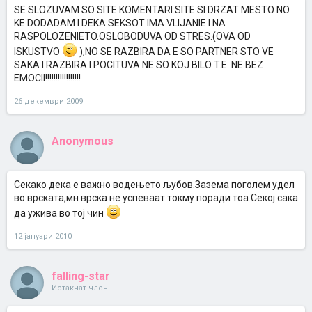
SE SLOZUVAM SO SITE KOMENTARI.SITE SI DRZAT MESTO NO
KE DODADAM I DEKA SEKSOT IMA VLIJANIE I NA
RASPOLOZENIETO.OSLOBODUVA OD STRES.(OVA OD
ISKUSTVO
),NO SE RAZBIRA DA E SO PARTNER STO VE
SAKA I RAZBIRA I POCITUVA NE SO KOJ BILO T.E. NE BEZ
EMOCII!!!!!!!!!!!!!!!!!
26 декември 2009
Anonymous
Секако дека е важно водењето љубов.Зазема поголем удел
во врската,мн врска не успеваат токму поради тоа.Секој сака
да ужива во тој чин
12 јануари 2010
falling-star
Истакнат член