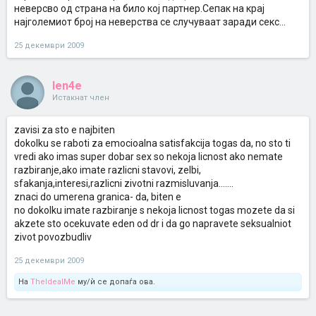
неверсво од страна на било кој партнер.Сепак на крај
најголемиот број на неверства се случуваат заради секс...
25 декември 2009
len4e
Истакнат член
zavisi za sto e najbiten
dokolku se raboti za emocioalna satisfakcija togas da, no sto ti
vredi ako imas super dobar sex so nekoja licnost ako nemate
razbiranje,ako imate razlicni stavovi, zelbi,
sfakanja,interesi,razlicni zivotni razmisluvanja.......
znaci do umerena granica- da, biten e
no dokolku imate razbiranje s nekoja licnost togas mozete da si
akzete sto ocekuvate eden od dr i da go napravete seksualniot
zivot povozbudliv
25 декември 2009
На
TheIdealMe
му/ѝ се допаѓа ова.