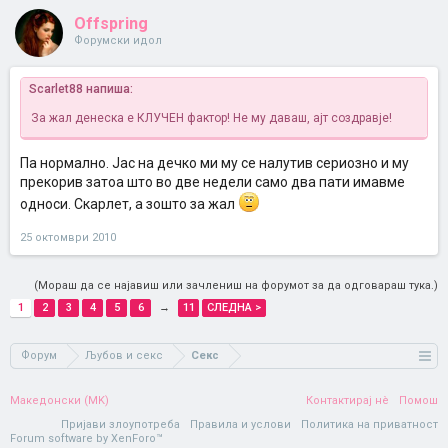
Offspring
Форумски идол
Scarlet88 напиша:
За жал денеска е КЛУЧЕН фактор! Не му даваш, ајт создравје!
Па нормално. Јас на дечко ми му се налутив сериозно и му
прекорив затоа што во две недели само два пати имавме
односи. Скарлет, а зошто за жал
25 октомври 2010
(Мораш да се најавиш или зачлениш на форумот за да одговараш тука.)
1
2
3
4
5
6
→
11
СЛЕДНА >
Форум
Љубов и секс
Секс
Македонски (MK)
Контактирај нè
Помош
Пријави злоупотреба
Правила и услови
Политика на приватност
Forum software by XenForo™