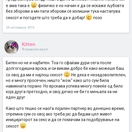
е ама така е
физичко е но начин е да се искаже љубовта
без зборови а мн пати зборови се излишни тука настапува
сексот и погодете што треба да е добар!
позз
24 октомври 2010
Kitten
Форумски идол
Битен но не и најбитен. Тоа го сфаќам дури сега после
долгогодишна врска, и си викам-добро бе како можеше баш
со овој да ми е најлош сексот
Не дека е незадоволителен,
но е многу просечен, ништо "wow" како што сум била
навикната порано. Но врскава успева многу повеќе од било
која друга претходно, и овој дечко не би го мењала за ни
еден друг.
Како што тешко се наоѓа лојален партнер во денешно време,
спремна сум со овој ако треба јас да бидам цел живот
иницијаторот за секс и да се помачам за подобрување на
сексот