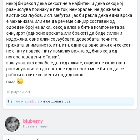
некој би рекол дека сексот не е најбитен, и дека секој кој
размислува поинаку е плиток, неморален, не доживеал
вистинска љубов, и сл. меѓутоа, јас би рекла дека една врска
е механизам, или еве да речеме синџир составен од
одреден број на алки.. секоја алка е битна компонента за
синџирот (односно врската,или бракот) да биде силен и
издржлив. овие алки се љубовта, довербата, почитта,
грижата, вниманието, итн. итн. една од овие алки е и сексот -
не е ниту повеќе, ниту помалку важна од било која од
погоренаведените "алки".
заклучок: ако ослабе една од алките, сиџирот е склон кон
раскинување. за да опстане една врска мн е битно да се
работи на сите сегменти подеднакво..
позз
15 јануари 2010
На
free
и
Zumbula
им се допаѓа ова.
bluberry
Истакнат член