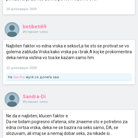
20 декември 2009
betibeti69
Истакнат член
Najbiten faktor vo edna vrska e seksot,a tie sto se protivat se vo
golema zabluda.Vrska kako vrska pa i brak.A koj ke prokomentira
deka nema vistina vo toa ke kazam samo hm.
22 декември 2009
На
star.fire
му/ѝ се допаѓа ова.
Sandra-Di
Истакнат член
Ne da e najbiten, klucen faktor e.
Da ne bidam pogresno sfatena, site znaeme sto e potrebno za
edna cvrtsa vrska, deka ne se bazira na seks samo, DA, se
slozuvam, ali imaj se a nemaj dobar seks, za nikade si...