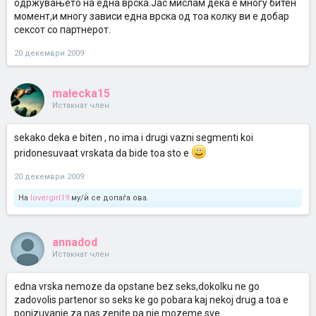
одржувањето на една врска.Јас мислам дека е многу битен
момент,и многу зависи една врска од тоа колку ви е добар
сексот со партнерот.
20 декември 2009
malecka15
Истакнат член
sekako deka e biten , no ima i drugi vazni segmenti koi
pridonesuvaat vrskata da bide toa sto e
20 декември 2009
На
lovergirl19
му/ѝ се допаѓа ова.
annadod
Истакнат член
edna vrska nemoze da opstane bez seks,dokolku ne go
zadovolis partenor so seks ke go pobara kaj nekoj drug a toa e
ponizuvanje za nas zenite pa nie mozeme sve.