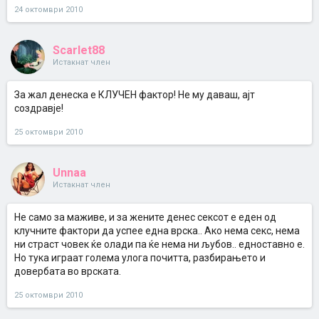
24 октомври 2010
Scarlet88
Истакнат член
За жал денеска е КЛУЧЕН фактор! Не му даваш, ајт
создравје!
25 октомври 2010
Unnaa
Истакнат член
Не само за маживе, и за жените денес сексот е еден од
клучните фактори да успее една врска.. Ако нема секс, нема
ни страст човек ќе олади па ќе нема ни љубов.. едноставно е.
Но тука играат голема улога почитта, разбирањето и
довербата во врската.
25 октомври 2010