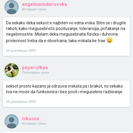
angelinatodorovska
Истакнат член
Da sekako deka seksot e najbiten vo edna vrska. Bitni se i drugite
raboti, kako megusebnoto pocituvanje, tolerancija, prifakanje na
negativnostite. Mislam deka megusebnata fizicka i duhovna
privlecnost treba da e obostrana, taka vrskata ke trae
25 декември 2009
peperutkaa
Популарен член
seksot prosto kazano ja odrzuva vrskata pa i brakot, no sekako
toa ne moze da funkcionira i bez pocit i megusebno razbiranje.
25 декември 2009
iskusna
Истакнат член