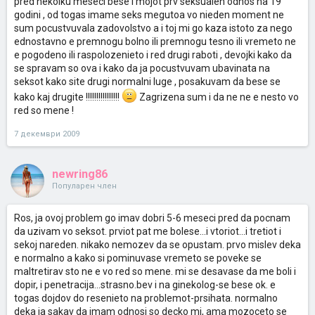
pred nekolku meseci bese i mojot prv seksualen odnos na 19
godini , od togas imame seks megutoa vo nieden moment ne
sum pocustvuvala zadovolstvo a i toj mi go kaza istoto za nego
ednostavno e premnogu bolno ili premnogu tesno ili vremeto ne
e pogodeno ili raspolozenieto i red drugi raboti , devojki kako da
se spravam so ova i kako da ja pocustvuvam ubavinata na
seksot kako site drugi normalni luge , posakuvam da bese se
kako kaj drugite !!!!!!!!!!!!!!!!
Zagrizena sum i da ne ne e nesto vo
red so mene !
7 декември 2009
newring86
Популарен член
Ros, ja ovoj problem go imav dobri 5-6 meseci pred da pocnam
da uzivam vo seksot. prviot pat me bolese...i vtoriot...i tretiot i
sekoj nareden. nikako nemozev da se opustam. prvo mislev deka
e normalno a kako si pominuvase vremeto se poveke se
maltretirav sto ne e vo red so mene. mi se desavase da me boli i
dopir, i penetracija...strasno.bev i na ginekolog-se bese ok. e
togas dojdov do resenieto na problemot-prsihata. normalno
deka ja sakav da imam odnosi so decko mi, ama mozoceto se