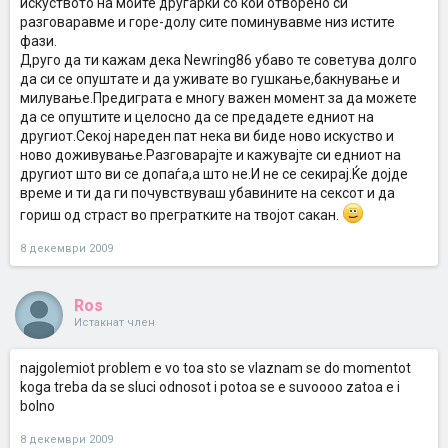
искуството на моите другарки со кои отворено си
разговаравме и горе-долу сите поминувавме низ истите
фази.
Друго да ти кажам дека Newring86 убаво те советува долго
да си се опуштате и да уживате во гушкање,бакнување и
милување.Предиграта е многу важен момент за да можете
да се опуштите и целосно да се предадете едниот на
другиот.Секој нареден пат нека ви биде ново искуство и
ново доживување.Разговарајте и кажувајте си едниот на
другиот што ви се допаѓа,а што не.И не се секирај.Ќе дојде
време и ти да ги почувствуваш убавините на сексот и да
гориш од страст во прегратките на твојот сакан.
8 декември 2009
Ros
Истакнат член
najgolemiot problem e vo toa sto se vlaznam se do momentot
koga treba da se sluci odnosot i potoa se e suvoooo zatoa e i
bolno
8 декември 2009