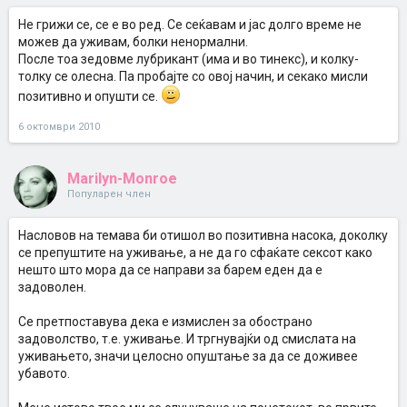
Не грижи се, се е во ред. Се сеќавам и јас долго време не
можев да уживам, болки ненормални.
После тоа зедовме лубрикант (има и во тинекс), и колку-
толку се олесна. Па пробајте со овој начин, и секако мисли
позитивно и опушти се.
6 октомври 2010
Marilyn-Monroe
Популарен член
Насловов на темава би отишол во позитивна насока, доколку
се препуштите на уживање, а не да го сфаќате сексот како
нешто што мора да се направи за барем еден да е
задоволен.
Се претпоставува дека е измислен за обострано
задоволство, т.е. уживање. И тргнувајќи од смислата на
уживањето, значи целосно опуштање за да се доживее
убавото.