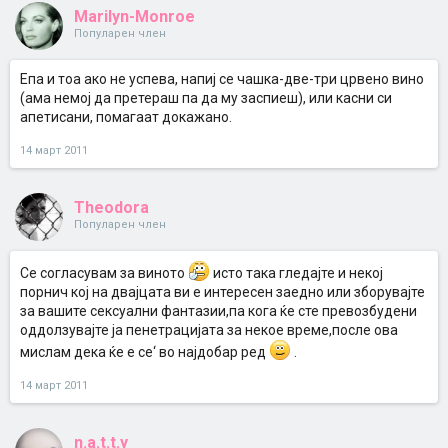
Marilyn-Monroe
Популарен член
Епа и тоа ако не успева, напиј се чашка-две-три црвено вино
(ама немој да претераш па да му заспиеш), или касни си
апетисани, помагаат докажано.
14 март 2011
Theodora
Популарен член
Се согласувам за виното
исто така гледајте и некој
порнич кој на двајцата ви е интересен заедно или зборувајте
за вашите сексуални фантазии,па кога ќе сте превозбудени
оддолзувајте ја пенетрацијата за некое време,после ова
мислам дека ќе е се‘ во најдобар ред
.
14 март 2011
n.a.t.t.y