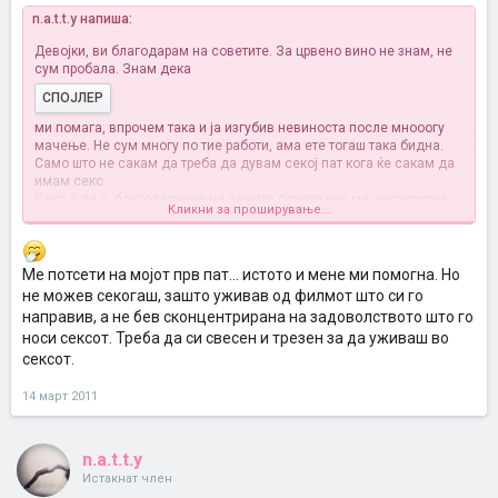
n.a.t.t.y напиша:
Девојки, ви благодарам на советите. За црвено вино не знам, не
сум пробала. Знам дека
СПОЈЛЕР
ми помага, впрочем така и ја изгубив невиноста после мнооогу
мачење. Не сум многу по тие работи, ама ете тогаш така бидна.
Само што не сакам да треба да дувам секој пат кога ќе сакам да
имам секс.
Како и да е, благодарение на вашите совети кои ме инспирираа,
Кликни за проширување...
си фаќам ја бадемите у раце и патот под нозе, и отидов.
Вечерва мора да биде малку подобро. Ќе бидам позитивна и
опуштена и
мора
да биде.
Ме потсети на мојот прв пат... истото и мене ми помогна. Но
не можев секогаш, зашто уживав од филмот што си го
направив, а не бев сконцентрирана на задоволството што го
носи сексот. Треба да си свесен и трезен за да уживаш во
сексот.
14 март 2011
n.a.t.t.y
Истакнат член