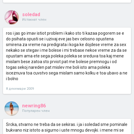
soledad
Истакнат член
ros i jas go imav istiot problem i kako sto ti kazaa pogorem se e
do psihata opusti se i uzivaj eve jas bev celosno opustena
smirena za vreme na predigrata i koga ke dojdese vreme za sex
nekako se stegav i me bolese i mi trebase nekoe vreme za da se
opustam ama ete sega poleka poleka se sreduva toa kaj mene
mislam bese zatoa sto prviot pat me bolese premnogu i od
togas sekoj nareden pat mislev me boli isto ama poleka
isceznuva toa cuvstvo sega mislam samo kolku e toa ubavo a ne
i bolno
8 декември 2009
newring86
Популарен член
Srcka, stvarno ne treba da se sekiras. i ja i soledad sme pominale
bukvano niz istoto a sigurno i uste mnogu devojki. i mene mi se