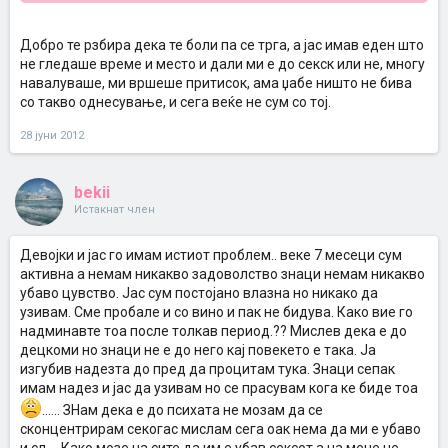
гадно или одбивно, ама не уживам.
Кога сум сама и кога мислам на тоа, добивам огромна желба,
Добро те рзбира дека те боли па се трга, а јас имав еден што
ама кога треба да се деси, се згрчувам, се блокирам. Не знам
како да си помогнам, и искрено, не знам ни зошто го пишувам
не гледаше време и место и дали ми е до секск или не, многу
ова, кога веќе сте одговориле на истиов проблем, ама морам
навалуваше, ми вршеше притисок, ама џабе ништо не бива
некаде да кажам. Всушност, и дечко ми го знае ова, и ме разбира.
со такво однесување, и сега веќе не сум со тој.
Кога ќе кажам дека ме боли и дека неможам, се трга и тоа е тоа.
После ова, расположението ми е на нула, паѓам во некаква си
28 јуни 2012
депресија, многу се бедирам.
Еве, од прееска се мислам дали да одам кај него да пробаме,
зошто стварно сакам да се навикнам и да почнам да уживам,
ама уште од сега знам дека дома ќе се вратам избедирана.
bekii
Пробавме и со лубрикант, пак исто.
Истакнат член
Не знам што повеќе да направам, стварно не знам...
Девојки и јас го имам истиот проблем.. веке 7 месеци сум
активна а немам никакво задоволство знаци немам никакво
убаво цувство. Јас сум постојано влазна но никако да
узивам. Сме пробале и со вино и пак не бидува. Како вие го
надминавте тоа после толкав период.?? Мислев дека е до
децкоми но знаци не е до него кај повекето е така. Ја
изгубив надезта до пред да процитам тука. Знаци сепак
имам надез и јас да узивам но се прасувам кога ке биде тоа
...... ЗНам дека е до психата не мозам да се
сконцентрирам секогас мислам сега оак нема да ми е убаво