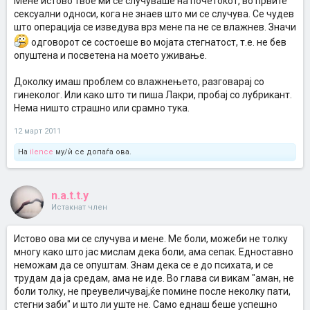
Мене истово твое ми се случуваше на почетокот, во првите
сексуални односи, кога не знаев што ми се случува. Се чудев
што операција се изведува врз мене па не се влажнев. Значи
одговорот се состоеше во мојата стегнатост, т.е. не бев
опуштена и посветена на моето уживање.
Доколку имаш проблем со влажнењето, разговарај со
гинеколог. Или како што ти пиша Лакри, пробај со лубрикант.
Нема ништо страшно или срамно тука.
12 март 2011
На
ilence
му/ѝ се допаѓа ова.
n.a.t.t.y
Истакнат член
Истово ова ми се случува и мене. Ме боли, можеби не толку
многу како што јас мислам дека боли, ама сепак. Едноставно
неможам да се опуштам. Знам дека се е до психата, и се
трудам да ја средам, ама не иде. Во глава си викам "аман, не
боли толку, не преувеличувај,ќе помине после неколку пати,
стегни заби" и што ли уште не. Само еднаш беше успешно