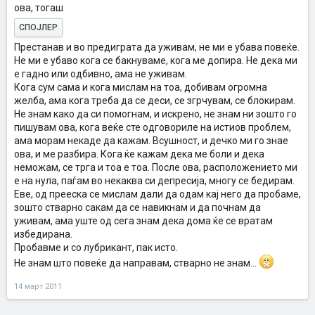
ова, тогаш
СПОЈЛЕР
Престанав и во предиграта да уживам, не ми е убава повеќе.
Не ми е убаво кога се бакнуваме, кога ме допира. Не дека ми
е гадно или одбивно, ама не уживам.
Кога сум сама и кога мислам на тоа, добивам огромна
желба, ама кога треба да се деси, се згрчувам, се блокирам.
Не знам како да си помогнам, и искрено, не знам ни зошто го
пишувам ова, кога веќе сте одговориле на истиов проблем,
ама морам некаде да кажам. Всушност, и дечко ми го знае
ова, и ме разбира. Кога ќе кажам дека ме боли и дека
неможам, се трга и тоа е тоа. После ова, расположението ми
е на нула, паѓам во некаква си депресија, многу се бедирам.
Еве, од прееска се мислам дали да одам кај него да пробаме,
зошто стварно сакам да се навикнам и да почнам да
уживам, ама уште од сега знам дека дома ќе се вратам
избедирана.
Пробавме и со лубрикант, пак исто.
Не знам што повеќе да направам, стварно не знам...
14 март 2011