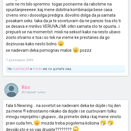
uste ne mi bilo spremno. togas pocnavme da rabotime na
opustanjeeeeee..kaj mene dobitna kombinacija bese casa
crveno vino i doooolga predigra..dovolno dolga da ja samata
posakam seks. taka da ja te sovetuvam da ne panicis-toa sto ti
se desava e minlivo VERUVAJ MI. otkri samata sto te opusta...i
prepusti se na momentot. misli na seksot kako na nesto ubavo
zosto stvarno e toa i so tek na vreme ke prestanes da go
dozivuvas kako nesto bolno
se nadevam deka pomognav malce
pozzz
7 декември 2009
На
matilda258
и
bilebt
им се допаѓа ова.
Ros
Истакнат член
fala ti Newring .. na sovetot se nadevam deka ke dojde i toj den
za mene !!! ednostavno nikako da dojde i se custvuvam tolku
mnogu neprijatno i glupavo , da primetiv deka i kaj mene vinoto
pravi cuda hm,
mozda treba pogolema kolicina
devojki sto e so vas drugite????????