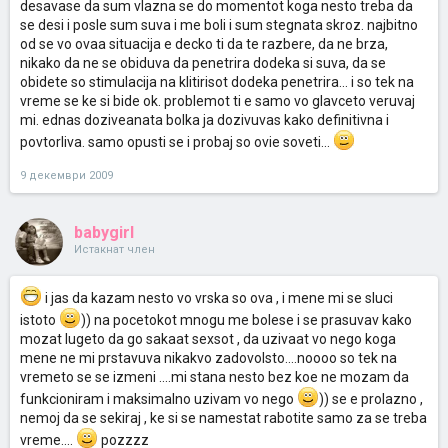
desavase da sum vlazna se do momentot koga nesto treba da
se desi i posle sum suva i me boli i sum stegnata skroz. najbitno
od se vo ovaa situacija e decko ti da te razbere, da ne brza,
nikako da ne se obiduva da penetrira dodeka si suva, da se
obidete so stimulacija na klitirisot dodeka penetrira... i so tek na
vreme se ke si bide ok. problemot ti e samo vo glavceto veruvaj
mi. ednas doziveanata bolka ja dozivuvas kako definitivna i
povtorliva. samo opusti se i probaj so ovie soveti...
9 декември 2009
babygirl
Истакнат член
i jas da kazam nesto vo vrska so ova , i mene mi se sluci
istoto
)) na pocetokot mnogu me bolese i se prasuvav kako
mozat lugeto da go sakaat sexsot , da uzivaat vo nego koga
mene ne mi prstavuva nikakvo zadovolsto....noooo so tek na
vremeto se se izmeni ....mi stana nesto bez koe ne mozam da
funkcioniram i maksimalno uzivam vo nego
)) se e prolazno ,
nemoj da se sekiraj , ke si se namestat rabotite samo za se treba
vreme....
pozzzz