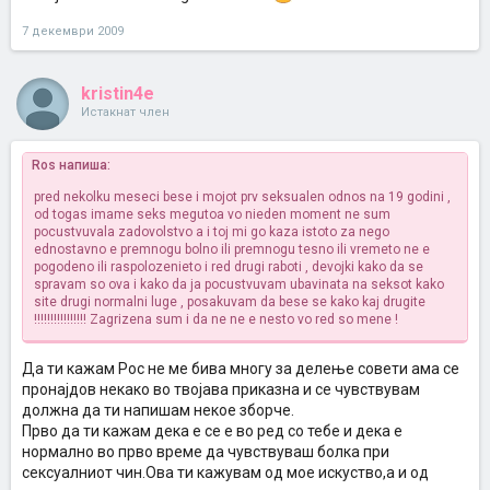
7 декември 2009
kristin4e
Истакнат член
Ros напиша:
pred nekolku meseci bese i mojot prv seksualen odnos na 19 godini ,
od togas imame seks megutoa vo nieden moment ne sum
pocustvuvala zadovolstvo a i toj mi go kaza istoto za nego
ednostavno e premnogu bolno ili premnogu tesno ili vremeto ne e
pogodeno ili raspolozenieto i red drugi raboti , devojki kako da se
spravam so ova i kako da ja pocustvuvam ubavinata na seksot kako
site drugi normalni luge , posakuvam da bese se kako kaj drugite
!!!!!!!!!!!!!!!!
Zagrizena sum i da ne ne e nesto vo red so mene !
Да ти кажам Рос не ме бива многу за делење совети ама се
пронајдов некако во твојава приказна и се чувствувам
должна да ти напишам некое зборче.
Прво да ти кажам дека е се е во ред со тебе и дека е
нормално во прво време да чувствуваш болка при
сексуалниот чин.Ова ти кажувам од мое искуство,а и од