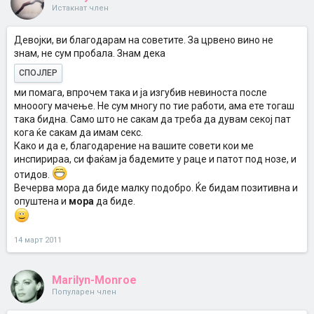
Истакнат член
Девојки, ви благодарам на советите. За црвено вино не
знам, не сум пробала. Знам дека
СПОЈЛЕР
ми помага, впрочем така и ја изгубив невиноста после
мнооогу мачење. Не сум многу по тие работи, ама ете тогаш
така бидна. Само што не сакам да треба да дувам секој пат
кога ќе сакам да имам секс.
Како и да е, благодарение на вашите совети кои ме
инспирираа, си фаќам ја бадемите у раце и патот под нозе, и
отидов.
Вечерва мора да биде малку подобро. Ќе бидам позитивна и
опуштена и
мора
да биде.
14 март 2011
Marilyn-Monroe
Популарен член