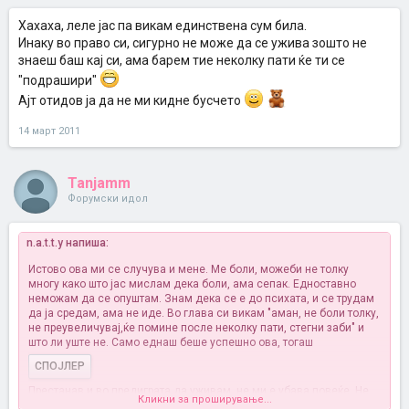
Хахаха, леле јас па викам единствена сум била.
Инаку во право си, сигурно не може да се ужива зошто не
знаеш баш кај си, ама барем тие неколку пати ќе ти се
"подрашири"
Ајт отидов ја да не ми кидне бусчето
14 март 2011
Tanjamm
Форумски идол
n.a.t.t.y напиша:
Истово ова ми се случува и мене. Ме боли, можеби не толку
многу како што јас мислам дека боли, ама сепак. Едноставно
неможам да се опуштам. Знам дека се е до психата, и се трудам
да ја средам, ама не иде. Во глава си викам "аман, не боли толку,
не преувеличувај,ќе помине после неколку пати, стегни заби" и
што ли уште не. Само еднаш беше успешно ова, тогаш
СПОЈЛЕР
Престанав и во предиграта да уживам, не ми е убава повеќе. Не
Кликни за проширување...
ми е убаво кога се бакнуваме, кога ме допира. Не дека ми е