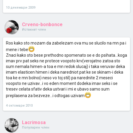
10 декември 2009
Crveno-bonbonce
Истакнат член
Ros kako sto mozam da zabelezam ova mu se slucilo na mn pa i
mene i tebe
Znaci kako sto bese prethodno spomenato se e do psihata...koga
imav prv pat seks ne protece voopsto krv(verojatno zatoa sto
sum nemala himen-a toa e mn redok slucaj) i taka veruvav deka
imam elasticen himen i deka naredniot pat ke se skinam-i deka
toa ke e mn bolno(i neso vo toj stil) pa narednite 2 meseci
voopsto ne uzivav...i vo eden moment dodeka imav seks i se
tresev celata sfativ deka ustvari i mi e ubavo samo sum
preplasena za bezveze...i odtogas uzivam
4 октомври 2010
Lacrimosa
Популарен член