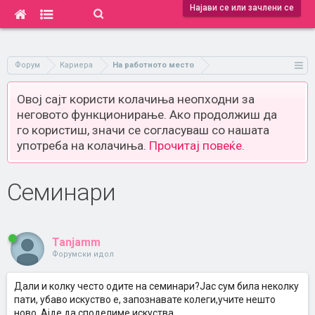
Најави се или зачлени се
Форум
Кариера
На работното место
Овој сајт користи колачиња неопходни за
неговото функционирање. Ако продолжиш да
го користиш, значи се согласуваш со нашата
употреба на колачиња.
Прочитај повеќе.
Семинари
Tanjamm
Форумски идол
Дали и колку често одите на семинари?Јас сум била неколку
пати, убаво искуство е, запознавате колеги,учите нешто
ново. Ајде да споделиме искуства.