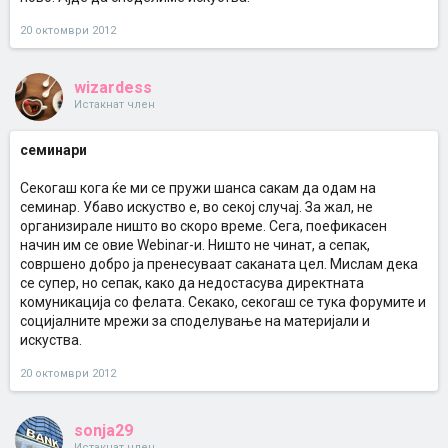
20 октомври 2012
wizardess
Истакнат член
семинари
Секогаш кога ќе ми се пружи шанса сакам да одам на
семинар. Убаво искуство е, во секој случај. За жал, не
организирале ништо во скоро време. Сега, поефикасен
начин им се овие Webinar-и. Ништо не чинат, а сепак,
совршено добро ја пренесуваат саканата цел. Мислам дека
се супер, но сепак, како да недостасува директната
комуникација со фелата. Секако, секогаш се тука форумите и
социјалните мрежи за споделување на материјали и
искуства.
20 октомври 2012
sonja29
Истакнат член