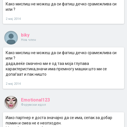
Како мислиш не можеш да си фатиш дечко срамежлива си
или ?
2 мај 2014
biky
Нов член
Како мислиш не можеш да си фатиш дечко срамежлива си
или ?
дада,веќе смачено ми е од таа моја глупава
карактеристика,значи има премногу машки што ми се
допаѓаат и пак ништо
2 мај 2014
Emotional123
Форумски идол
Иако партнер е доста значајно да се има, сепак за добар
помин и смеа не е неопходен.