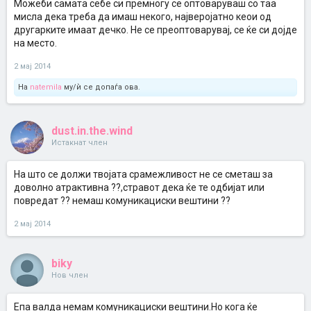
Можеби самата себе си премногу се оптоваруваш со таа
мисла дека треба да имаш некого, најверојатно кеои од
другарките имаат дечко. Не се преоптоварувај, се ќе си дојде
на место.
2 мај 2014
На
natemila
му/ѝ се допаѓа ова.
dust.in.the.wind
Истакнат член
На што се должи твојата срамежливост не се сметаш за
доволно атрактивна ??,стравот дека ќе те одбијат или
повредат ?? немаш комуникациски вештини ??
2 мај 2014
biky
Нов член
Епа валда немам комуникациски вештини.Но кога ќе