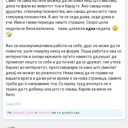
Само ти сама на себе можеш да си помогнеш, што мислиш
дека ти фали во животот тоа и барај го. Ако сакаш ново
друштво, стекнувај познанства, ако сакаш дечко исто така
стекнувај познанства. А ако ти се седи дома, седи дома и
учи. Има и такви периоди, ништо страшно. Скоро цела
недела не била излезена.... пази, цеееела
една
недела.
Ако си некомуникативна работи на себе, друг не може да ти
помогне, уште помалку некој на форум. Лоша работа е ова со
интернетов и онлајн мрежите луѓето наместо да решат да
променат нешто со себе и да почнат да се дружат, тие утеха
бараат во интернетот, претставувајќи се како што (мислат
дека) не можат во реалноста. Нема никој да се појави на
вашата врата и да ви рече време е за нова страница, самите
треба да го направиме тоа. Со малку труд воопшто не е
тешко да го добиеш она што го сакаш, барем за мене не
било.
3 мај 2014
На
daylight
,
Spidy
и
natemila
им се допаѓа ова.