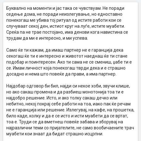
Буквално на моменти и јас така се чувствуам. Не поради
седење дома, не поради неизлегување, но едноставно
понекогаш ме убива тој ритуал од истите работи кои се
случуваат секој ден, истиот круг на луѓе, истите муабети.
Среќа па не трае постојано, има денови кога навистина се
трудам да ми е интересно, и ми успева.
Само ќе ти кажам, да имаш партнер не е гаранција дека
секогаш ќе ти е интересно и животот наеднаш ќе ти стане
подобар и поинтересен. Ако ти сама не се смениш, џабе ти е
се. Имам личност која понекогаш тврди дека и е страшно
досадно и нема што повеќе да прави, а има партнер.
Најдобар одговор би бил, најди си некое хоби, звучи клише,
но ако сакаш промена и да разбиеш монотонија тоа ти е
најдобро решение. Исто, и ако толку сакаш дечко или
небитно, некој покрај себе работи на тоа, иако пак ќе речам
не е гаранција или решение. Излегувај, на кафе, на прошетка,
било каде, колку и да е се исто и исти муабети да се вртат,
тоа е. Труди се да вметнеш повеќе забава и зборувај на
најразлични теми со пријателите, не само вообичаените трач
муабети кои знаат да бидат страшно исцрпни.