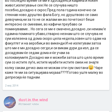
Во последно време се ми е здосадено,и кафина и ноќен
живот,излегување сее.Не се случува ништо
посебно,досадно е скрос.Пред пола година конечно си
стекнав ново друштво фала Богу, но друштвово се само
девојчина,ни за то не се жалам мн.во почетокот беше
интересно се смеевме, во кафичи преубаво си
поминувавме... Но сега се ми е смачено,досадно ,си немам/е
одамна поминато убаво,стварно незнам што се случува.не
сум излезена од дома скоро цела недела,освен што одам на
факултет и на аеробик,и во викенди.И не излегувам затоа
што ми е мн досадно сегде,и си викам дури да изл, да се
досадувам ќе седам дома и ќе учам за
колоквиумите.Досадно ми е можеби затоа што цело време
сум со истите луѓе, истите муабети истите смеи.не знајте
колку сакам дечко ама не можам оти сум смотана
.Чаре
каже те ми за ситуацијава мојааа????Готово уште малку во
депресија ќе паднам.
2 мај 2014
dust.in.the.wind
Истакнат член