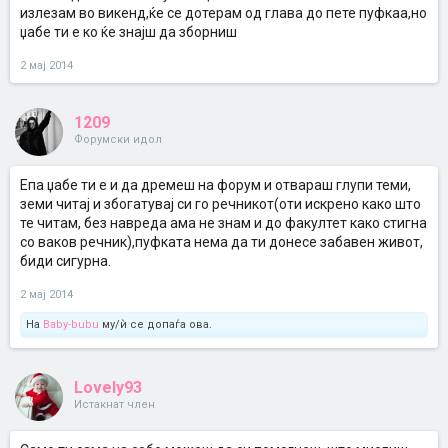
излезам во викенд,ќе се дотерам од глава до пете пуфкаа,но
џабе ти е ко ќе знајш да зборниш
2 мај 2014
1209
Форумски идол
Епа џабе ти е и да дремеш на форум и отвараш глупи теми,
земи читај и збогатувај си го речникот(оти искрено како што
те читам, без навреда ама не знам и до факултет како стигна
со ваков речник),пуфката нема да ти донесе забавен живот,
биди сигурна.
2 мај 2014
На
Baby-bubu
му/ѝ се допаѓа ова.
Lovely93
Истакнат член