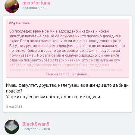
missfortuna
Истакнат член
biky напиша:
Во последно време се ми е здосадено,и кафина и ноќен
живот,излегување сее.Не се случува ништо посебно,досадно е
скрос.Пред пола година конечно си стекнав ново друштво фала
Богу, но друштвово се само девојчина,ни за то не се жалам мн.во
почетокот беше интересно се смеевме, во кафичи преубаво си
поминувавме... Но сега се ми е смачено,досадно ,си немам/е
одамна поминато убаво,стварно незнам што се случува.не сум
излезена од дома скоро цела недела,освен што одам на
факултет и на аеробик,и во викенди.И не излегувам затоа што ми
Кликни за проширување...
е мн досадно сегде,и си викам дури да изл, да се досадувам ќе
седам дома и ќе учам за колоквиумите.Досадно ми е можеби
затоа што цело време сум со истите луѓе, истите муабети истите
Имаш факултет, друштво, излегуваш во викенди што да биди
смеи.не знајте колку сакам дечко ама не можам оти сум
повеќе?
смотана
.Чаре каже те ми за ситуацијава мојааа????Готово уште
Уште и во депресии паѓате, аман на тие години
малку во депресија ќе паднам.
3 мај 2014
BlackSwan5
Популарен член