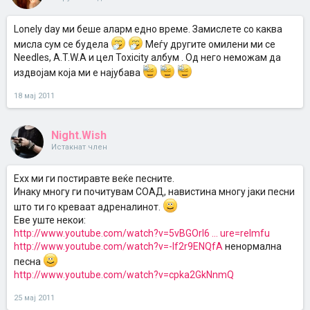
Lonely day ми беше аларм едно време. Замислете со каква
мисла сум се будела
Меѓу другите омилени ми се
Needles, A.T.W.A и цел Toxicity албум . Од него неможам да
издвојам која ми е најубава
18 мај 2011
Night.Wish
Истакнат член
Eхх ми ги постиравте веќе песните.
Инаку многу ги почитувам СОАД, навистина многу јаки песни
што ти го креваат адреналинот.
Еве уште некои:
http://www.youtube.com/watch?v=5vBGOrI6 ... ure=relmfu
http://www.youtube.com/watch?v=-If2r9ENQfA
ненормална
песна
http://www.youtube.com/watch?v=cpka2GkNnmQ
25 мај 2011