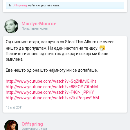
На
Offspring
му/ѝ се допаѓа ова.
Marilyn-Monroe
Популарен член
Од нивниот старт, заклучно со Steal This Album не смеев
ништо да пропуштам. Ни еден настап на тв-шоу.
Песните ги знаев од почеток до крај и секоја ми беше
омилена.
Еве нешто од она што најмногу ми се допаѓаше.
http://www.youtube.com/watch?v=SqZNMvIEHhs
http://www.youtube.com/watch?v=88EOY70fnhM
http://www.youtube.com/watch?v=F46r-_jPPHY
http://www.youtube.com/watch?v=ZkxPequw9AM
18 мај 2011
Offspring
Форумски идол