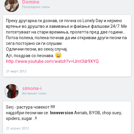
Domino
Популарен член
Преку другарка ги дознав, се почна со Lonely Day и нејзино
вртење во друштво и завивање и фаќање фалшови 24/7. Ме
потсетуваат на стари времиња, пролетта пред две години...
Потоа полека, полека почнав да им откривам други песни па
сега постојано си ги слушам.
Одлични песни, во секој случај.
Ајт, поздрав со песнава.
http://www.youtube.com/watch?v=IJmt3dr9XYQ
21 март 2012
simona-i
Истакнат член
Serj - растура човекот !!!!!
најдобри песни ми се:
Inneversion
Aerials, BYOB, chop suey,
spiders, sugar ..!!
21 април 2012