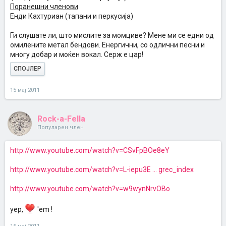
Поранешни членови
Енди Кахтуриан (тапани и перкусија)
Ги слушате ли, што мислите за момциве? Мене ми се едни од
омилените метал бендови. Енергични, со одлични песни и
многу добар и моќен вокал. Серж е цар!
СПОЈЛЕР
15 мај 2011
Rock-a-Fella
Популарен член
http://www.youtube.com/watch?v=CSvFpBOe8eY
http://www.youtube.com/watch?v=L-iepu3E ... grec_index
http://www.youtube.com/watch?v=w9wynNrvOBo
yep,
'em !