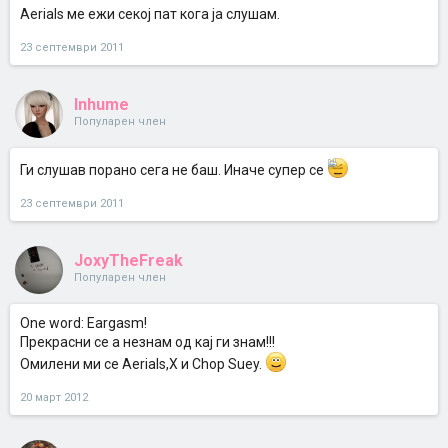
Aerials ме ежи секој пат кога ја слушам.
23 септември 2011
Inhume
Популарен член
Ги слушав порано сега не баш. Иначе супер се
23 септември 2011
JoxyTheFreak
Популарен член
One word: Eargasm!
Прекрасни се а незнам од кај ги знам!!!
Oмилени ми се Aerials,X и Chop Suey.
20 март 2012