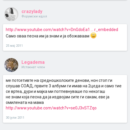
crazylady
Форумски идол
http://www.youtube.com/watch?v=DnGdoEa1 ... r_embedded
Само оваа песна им ја знам и ја обожаваам
25 мај 2011
Legadema
Истакнат член
ме потсетивте на средношколските денови, нон стоп ги
слушав СОАД, првите 3 албуми ги имав на 2цеда и само тие
се вртеа, дури и мајка ми потпевнуваше по некогаш
не знам која песна да ја издвојам сите ги сакам, еве ја
омилената на мама
http://www.youtube.com/watch?v=se0J3vSTZqo
30 јули 2011