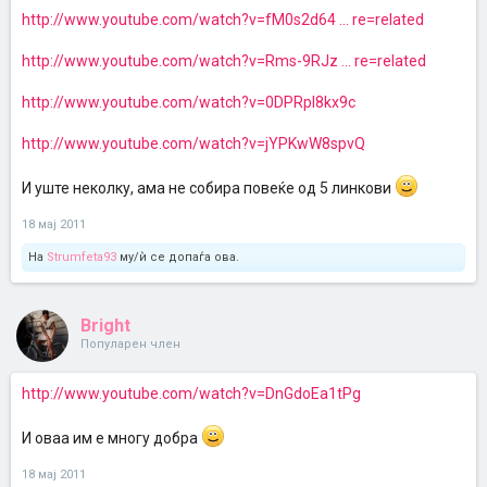
http://www.youtube.com/watch?v=fM0s2d64 ... re=related
http://www.youtube.com/watch?v=Rms-9RJz ... re=related
http://www.youtube.com/watch?v=0DPRpl8kx9c
http://www.youtube.com/watch?v=jYPKwW8spvQ
И уште неколку, ама не собира повеќе од 5 линкови
18 мај 2011
На
Strumfeta93
му/ѝ се допаѓа ова.
Bright
Популарен член
http://www.youtube.com/watch?v=DnGdoEa1tPg
И оваа им е многу добра
18 мај 2011