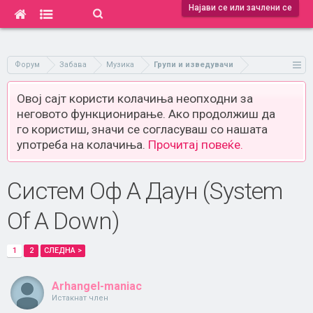
Најави се или зачлени се
Форум
Забава
Музика
Групи и изведувачи
Овој сајт користи колачиња неопходни за
неговото функционирање. Ако продолжиш да
го користиш, значи се согласуваш со нашата
употреба на колачиња.
Прочитај повеќе.
Систем Оф А Даун (System
Of A Down)
1
2
СЛЕДНА >
Arhangel-maniac
Истакнат член