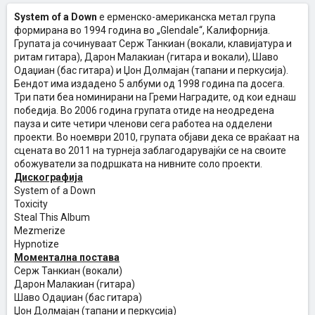
System of a Down
е ерменско-американска метал група
формирана во 1994 година во „Glendale“, Калифорнија.
Групата ја сочинуваат Серж Танкиан (вокали, клавијатура и
ритам гитара), Дарон Малакиан (гитара и вокали), Шаво
Одаџиан (бас гитара) и Џон Долмајан (тапани и перкусија).
Бендот има издадено 5 албуми од 1998 година па досега.
Три пати беа номинирани на Греми Наградите, од кои еднаш
победија. Во 2006 година групата отиде на неодредена
пауза и сите четири членови сега работеа на одделени
проекти. Во ноември 2010, групата објави дека се враќаат на
сцената во 2011 на турнеја заблагодарувајќи се на своите
обожуватели за подршката на нивните соло проекти.
Дискографија
System of a Down
Toxicity
Steal This Album
Mezmerize
Hypnotize
Моментална постава
Серж Танкиан (вокали)
Дарон Малакиан (гитара)
Шаво Одаџиан (бас гитара)
Џон Долмајан (тапани и перкусија)