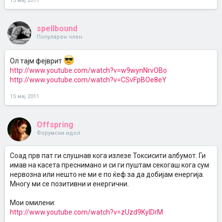
15 мај 2011
spellbound
Популарен член
Oл тајм фејврит
http://www.youtube.com/watch?v=w9wynNrvOBo
http://www.youtube.com/watch?v=CSvFpBOe8eY
15 мај 2011
Offspring
Форумски идол
Соад прв пат ги слушнав кога излезе Токсисити албумот. Ги
имав на касета преснимано и си ги пуштам секогаш кога сум
нервозна или нешто не ми е по ќеф за да добијам енергија.
Многу ми се позитивни и енергични.
Мои омилени:
http://www.youtube.com/watch?v=zUzd9KyIDrM