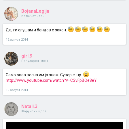
BojanaLegija
Истакнат член
Да, ги слушам и бендов е закон.
12 август 2014
girl.9
Популарен член
Само оваа песна им ја знам. Супер е :up:
http://www.youtube.com/watch?v=CSvFpBOe8eY
12 август 2014
Natali.3
Форумски идол