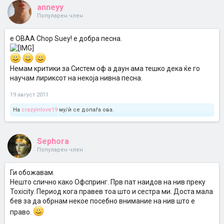
anneyy
Популарен член
е ОВАА Chop Suey! e добра песна.
Немам критики за Систем оф а даун ама тешко дека ќе го
научам лириксот на некоја нивна песна.
19 август 2011
На
crazyinlove19
му/ѝ се допаѓа ова.
Sephora
Популарен член
Ги обожавам.
Нешто слично како Офспринг. Прв пат наидов на нив преку
Toxicity. Период кога правев тоа што и сестра ми. Доста мала
бев за да обрнам некое посебно внимание на нив што е
право.