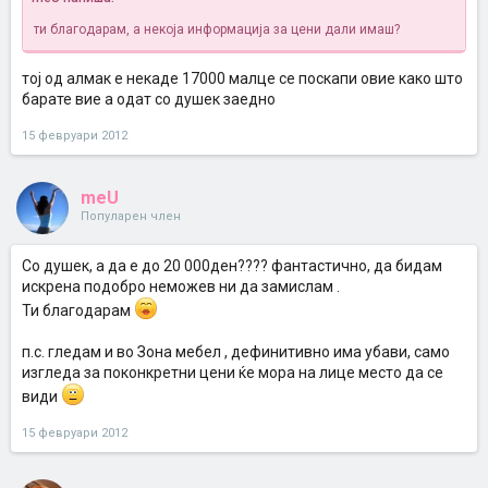
ти благодарам, а некоја информација за цени дали имаш?
тој од алмак е некаде 17000 малце се поскапи овие како што
барате вие а одат со душек заедно
15 февруари 2012
meU
Популарен член
Со душек, а да е до 20 000ден???? фантастично, да бидам
искрена подобро неможев ни да замислам .
Ти благодарам
п.с. гледам и во Зона мебел , дефинитивно има убави, само
изгледа за поконкретни цени ќе мора на лице место да се
види
15 февруари 2012