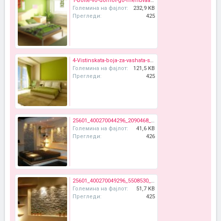
1-Boite-vo-domot-go-menuvaat-vasheto-raspolozhenie-1.png
Големина на фајлот:
232,9 KB
Прегледи:
425
4-Vistinskata-boja-za-vashata-spalna-soba-www.kafepauza.mk_.jpg
Големина на фајлот:
121,5 KB
Прегледи:
425
25601_400270044296_2090468_n.jpg
Големина на фајлот:
41,6 KB
Прегледи:
426
25601_400270049296_5508530_n.jpg
Големина на фајлот:
51,7 KB
Прегледи:
425