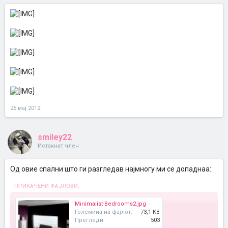
25 мај 2012
smiley22
Истакнат член
Од овие спални што ги разгледав најмногу ми се допаднаа:
ПРИКАЧЕНИ ФАЈЛОВИ:
Minimalist-Bedrooms2.jpg
Големина на фајлот:
73,1 KB
Прегледи:
503