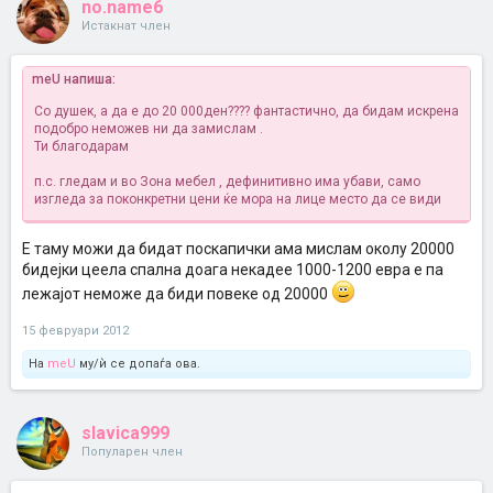
no.name6
Истакнат член
meU напиша:
Со душек, а да е до 20 000ден???? фантастично, да бидам искрена
подобро неможев ни да замислам .
Ти благодарам
п.с. гледам и во Зона мебел , дефинитивно има убави, само
изгледа за поконкретни цени ќе мора на лице место да се види
Е таму можи да бидат поскапички ама мислам околу 20000
бидејки цеела спална доага некадее 1000-1200 евра е па
лежајот неможе да биди повеке од 20000
15 февруари 2012
На
meU
му/ѝ се допаѓа ова.
slavica999
Популарен член