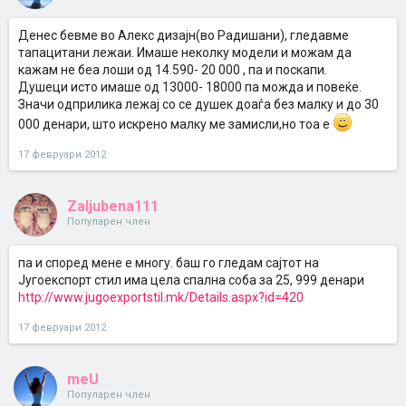
Денес бевме во Алекс дизајн(во Радишани), гледавме
тапацитани лежаи. Имаше неколку модели и можам да
кажам не беа лоши од 14.590- 20 000 , па и поскапи.
Душеци исто имаше од 13000- 18000 па можда и повеќе.
Значи одприлика лежај со се душек доаѓа без малку и до 30
000 денари, што искрено малку ме замисли,но тоа е
17 февруари 2012
Zaljubena111
Популарен член
па и според мене е многу. баш го гледам сајтот на
Југоекспорт стил има цела спална соба за 25, 999 денари
http://www.jugoexportstil.mk/Details.aspx?id=420
17 февруари 2012
meU
Популарен член