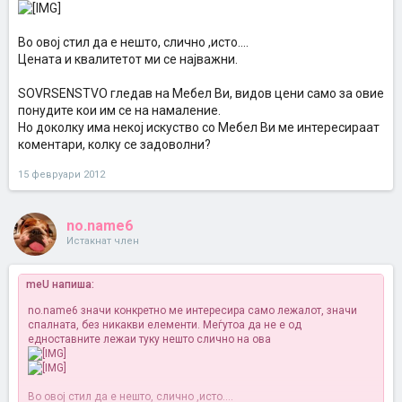
Во овој стил да е нешто, слично ,исто....
Цената и квалитетот ми се најважни.
SOVRSENSTVO гледав на Мебел Ви, видов цени само за овие
понудите кои им се на намаление.
Но доколку има некој искуство со Мебел Ви ме интересираат
коментари, колку се задоволни?
15 февруари 2012
no.name6
Истакнат член
meU напиша:
no.name6 значи конкретно ме интересира само лежалот, значи
спалната, без никакви елементи. Меѓутоа да не е од
едноставните лежаи туку нешто слично на ова
Во овој стил да е нешто, слично ,исто....