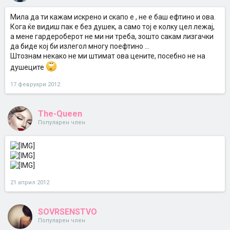
Мила да ти кажам искрено и скапо е , не е баш ефтино и ова.
Кога ќе видиш пак е без душек, а само тој е колку цел лежај,
а мене гардероберот не ми ни треба, зошто сакам лизгачки
да биде кој би излегол многу поефтино ...
Штознам некако не ми штимат ова цените, посебно не на
душеците
17 февруари 2012
The-Queen
Популарен член
21 април 2012
SOVRSENSTVO
Популарен член