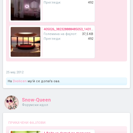
Прегледи:
492
405026_382328888485053_143104149074196_1128031_1015506398_n.jpg
Големина на фајлот:
37,5 KB
Прегледи:
492
25 мај 2012
На
Dvolicen
му/ѝ се допаѓа ова.
Snow-Queen
Форумски идол
ПРИКАЧЕНИ ФАЈЛОВИ: