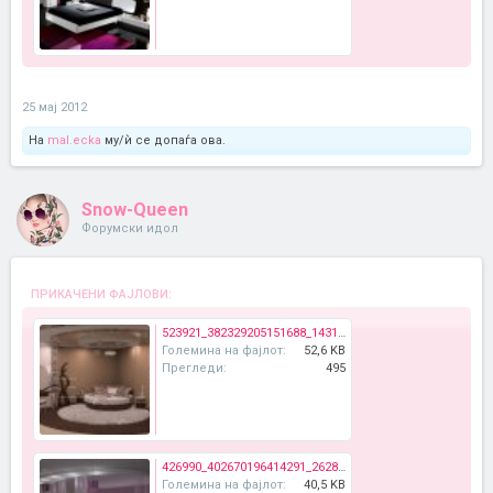
25 мај 2012
На
mal.ecka
му/ѝ се допаѓа ова.
Snow-Queen
Форумски идол
ПРИКАЧЕНИ ФАЈЛОВИ:
523921_382329205151688_143104149074196_1128032_1463795205_n.jpg
Големина на фајлот:
52,6 KB
Прегледи:
495
426990_402670196414291_262890483725597_1732215_1744174869_n.jpg
Големина на фајлот:
40,5 KB