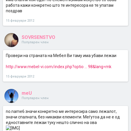
работа кажи конкретно што те интересора ке те упатам
поздрав
15 февруари 2012
SOVRSENSTVO
Популарен член
Провери на страната на Мебел Ви таму има убави лежаи
http://www.mebel-vi.com/index.php?optio ... 98&lang=mk
15 февруари 2012
meU
Популарен член
no.name6 значи конкретно ме интересира само лежалот,
значи спалната, без никакви елементи. Меѓутоа да не е од
едноставните лежаи туку нешто слично на ова