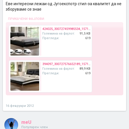
Еве интересни лежаи од Југоекспотр стил-за квалитет да не
зборуваме се знае
ПРИКАЧЕНИ ФАЈЛОВИ:
424025_300727459985534_157117144346567_862170_159156994_n.jpg
Големина на фајлот:
91,5 KB
Прегледи:
619
394097_300727576652189_157117144346567_862171_1197643594_n.jpg
Големина на фајлот:
89,9 KB
Прегледи:
619
16 февруари 2012
meU
Популарен член