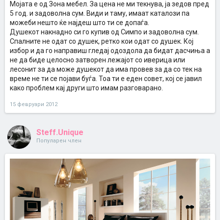
Мојата е од Зона мебел. За цена не ми текнува, ја зедов пред
5 год. и задоволна сум. Види и таму, имаат каталози па
можеби нешто ќе најдеш што ти се допаѓа.
Душекот накнадно си го купив од Симпо и задоволна сум.
Спалните не одат со душек, ретко кои одат со душек. Кој
избор и да го направиш гледај одоздола да бидат дасчиња а
не да биде целосно затворен лежајот со иверица или
лесонит за да може душекот да има провев за да со тек на
време не ти се појави буѓа. Тоа ти е еден совет, кој се јавил
како проблем кај други што имам разговарано.
15 февруари 2012
Steff.Unique
Популарен член