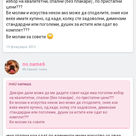
избор на квалитетни, спални (без плакари) , по пристапни
цени???
Ве молам и искуства некои ако може да споделите, оние кои
веќе имате купено, од каде, колку сте задоволни, димензии
стандардни или поголеми, душек за истите или одат во
комплет???
Ве молам за совети
15 февруари 2012
no.name6
Истакнат член
meU напиша:
Девојки дали може да ми дадете совет каде има поголем избор
на квалитетни, спални (без плакари) , по пристапни цени???
Ве молам и искуства некои ако може да споделите, оние кои
веќе имате купено, од каде, колку сте задоволни, димензии
стандардни или поголеми, душек за истите или одат во
комплет???
Ве молам за совети
има спални кои одат по елементи,имам искуство со оваа