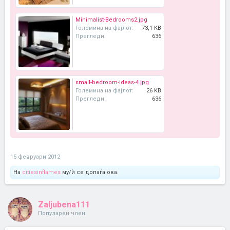
Minimalist-Bedrooms2.jpg
Големина на фајлот:
73,1 KB
Прегледи:
636
small-bedroom-ideas-4.jpg
Големина на фајлот:
26 KB
Прегледи:
636
15 февруари 2012
На
citiesinflames
му/ѝ се допаѓа ова.
Zaljubena111
Популарен член