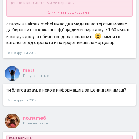
Цената и квалитетот ми се најважни.
Кликни за проширување...
SOVRSENSTVO гледав на Мебел Ви, видов цени само за овие
понудите кои им се на намаление.
Но доколку има некој искуство со Мебел Ви ме интересираат
отвори на almak mebel имас два модели во тој стил можис
коментари, колку се задоволни?
да бираш и еко кожа,штоф,боја,димензијата му е 1.60 имаат
и сандук долу. а обично се делат спалните
симни го
каталогот од страната и на крајот имаш лежај цезар
15 февруари 2012
meU
Популарен член
ти благодарам, а некоја информација за цени дали имаш?
15 февруари 2012
no.name6
Истакнат член
meU напиша: