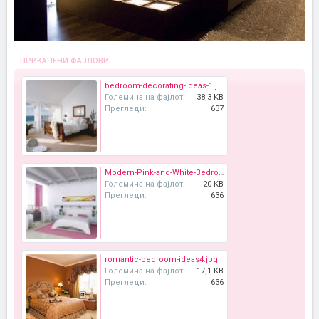
ПРИКАЧЕНИ ФАЈЛОВИ:
bedroom-decorating-ideas-1.jpg
Големина на фајлот:
38,3 KB
Прегледи:
637
Modern-Pink-and-White-Bedroom.jpg
Големина на фајлот:
20 KB
Прегледи:
636
romantic-bedroom-ideas4.jpg
Големина на фајлот:
17,1 KB
Прегледи:
636