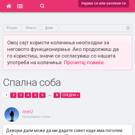
Најави се или зачлени се
Форум
Живот
Дом
Овој сајт користи колачиња неопходни за
неговото функционирање. Ако продолжиш да
го користиш, значи се согласуваш со нашата
употреба на колачиња.
Прочитај повеќе.
Спална соба
1
2
3
4
5
6
→
8
СЛЕДНА >
meU
Популарен член
Девојки дали може да ми дадете совет каде има поголем