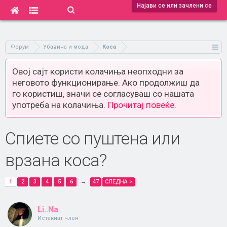
Најави се или зачлени се
Форум
Убавина и мода
Коса
Овој сајт користи колачиња неопходни за
неговото функционирање. Ако продолжиш да
го користиш, значи се согласуваш со нашата
употреба на колачиња.
Прочитај повеќе.
Спиете со пуштена или
врзана коса?
1
2
3
4
5
6
→
47
СЛЕДНА >
Li..Na
Истакнат член