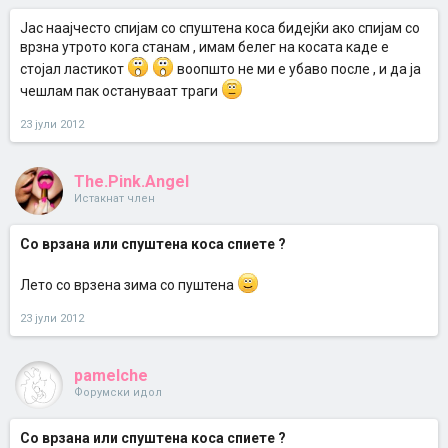
Јас наајчесто спијам со спуштена коса бидејќи ако спијам со
врзна утрото кога станам , имам белег на косата каде е
стојал ластикот
воопшто не ми е убаво после , и да ја
чешлам пак остануваат траги
23 јули 2012
The.Pink.Angel
Истакнат член
Со врзана или спуштена коса спиете ?
Лето со врзена зима со пуштена
23 јули 2012
pamelche
Форумски идол
Со врзана или спуштена коса спиете ?