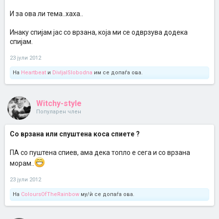
И за ова ли тема..хаха..
Инаку спијам јас со врзана, која ми се одврзува додека
спијам.
23 јули 2012
На
Heartbeat
и
DivljaISlobodna
им се допаѓа ова.
Witchy-style
Популарен член
Со врзана или спуштена коса спиете ?
ПА со пуштена спиев, ама дека топло е сега и со врзана
морам..
23 јули 2012
На
ColoursOfTheRainbow
му/ѝ се допаѓа ова.