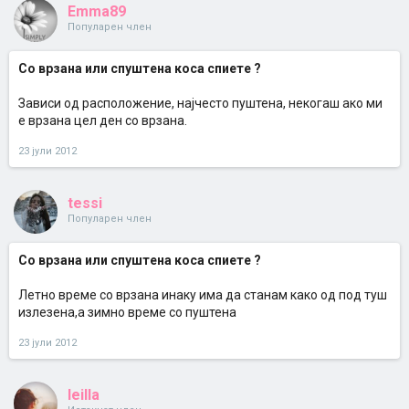
Emma89
Популарен член
Со врзана или спуштена коса спиете ?
Зависи од расположение, најчесто пуштена, некогаш ако ми
е врзана цел ден со врзана.
23 јули 2012
tessi
Популарен член
Со врзана или спуштена коса спиете ?
Летно време со врзана инаку има да станам како од под туш
излезена,а зимно време со пуштена
23 јули 2012
leilla