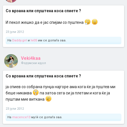
Со врзана или спуштена коса спиете ?
И пекол жешко да е јас спијам со пуштена
23 јули 2012
На
Daddy.girl
и
Ivi05
им се допаѓа ова.
Veki4kaa
Форумски идол
Со врзана или спуштена коса спиете ?
ја спиев со собрана пунџа најгоре ама кога ќе ја пуштев ми
беше никаква
па затоа сега си ја плетам и кога ќе ја
пуштам мие виткана
23 јули 2012
На
macence13
му/ѝ се допаѓа ова.