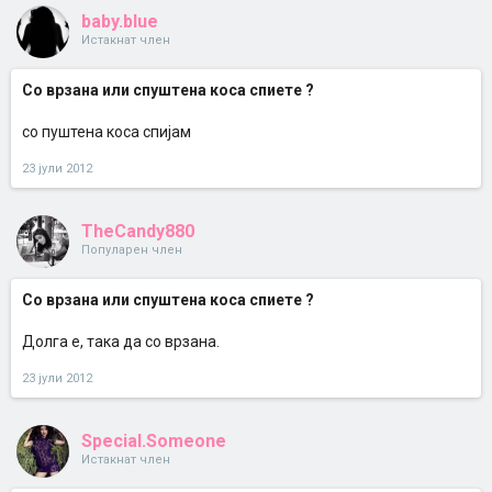
baby.blue
Истакнат член
Со врзана или спуштена коса спиете ?
со пуштена коса спијам
23 јули 2012
TheCandy880
Популарен член
Со врзана или спуштена коса спиете ?
Долга е, така да со врзана.
23 јули 2012
Special.Someone
Истакнат член