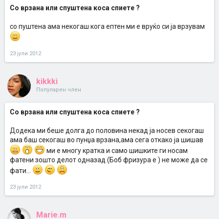
Со врзана или спуштена коса спиете ?
со пуштена ама некогаш кога ептен ми е вруќо си ја врзувам
23 јули 2012
kikkki
Популарен член
Со врзана или спуштена коса спиете ?
Додека ми беше долга до половина некад ја носев секогаш
ама баш секогаш во пунџа врзана,ама сега откако ја шишав
ми е многу кратка и само шишките ги носам
фатени зошто делот одназад (Боб фризура е ) не може да се
фати...
23 јули 2012
Marie.m