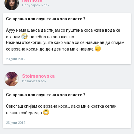
hermosa
Популарен член
Со врзана или спуштена коса спиете ?
Аууу нема шанса да спијам со пуштена коса,жива вода ќе
станам
,посебно на ова жешко.
Незнам отсекогаш уште како мала си се навикнав да спијам
со врзана коса,и до ден ден тоа ми е навика
23 јули 2012
Stoimenovska
Истакнат член
Со врзана или спуштена коса спиете ?
Секогаш спијам со врзана коса... иако ми е кратка сепак
некако соберам ја
23 јули 2012