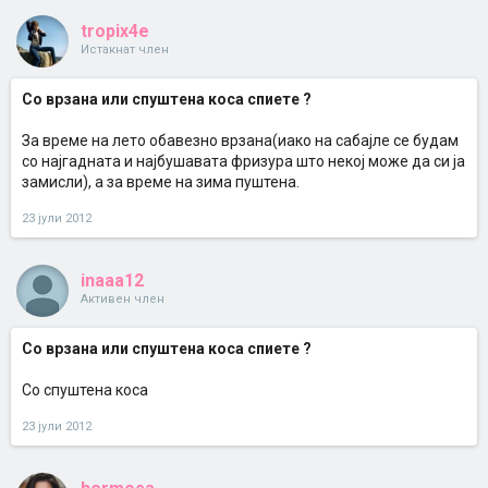
tropix4e
Истакнат член
Со врзана или спуштена коса спиете ?
За време на лето обавезно врзана(иако на сабајле се будам
со најгадната и најбушавата фризура што некој може да си ја
замисли), а за време на зима пуштена.
23 јули 2012
inaaa12
Активен член
Со врзана или спуштена коса спиете ?
Со спуштена коса
23 јули 2012