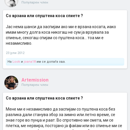
Популарен член
Со врзана или спуштена коса спиете ?
Јас нема шанси да заспијам ако ми е врзана косата, иако
имам многу долга коса никогаш не сум ја врзувала за
спиење, секогаш спијам со пуштена коса... тоа ми е
незамисливо.
23 јули 2012
На
Look
и
joana18
им се допаѓа ова.
Artemission
Популарен член
Со врзана или спуштена коса спиете ?
Мене ми е незамисливо да заспијам со пуштена коса без
разлика дали станува збор за зимно или летно време, се
знае горе во пунџа и раат. Во спротивно ми смета, ми се
плетка, ме нервира, постојано ја фаќам или во спиење ми се