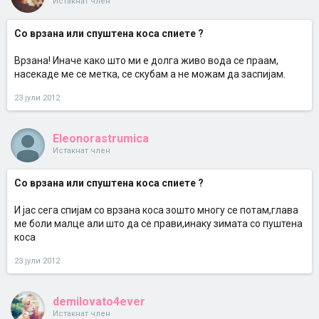
Истакнат член
Со врзана или спуштена коса спиете ?
Врзана! Иначе како што ми е долга живо вода се праам,
насекаде ме се метка, се скубам а не можам да заспијам.
23 јули 2012
Eleonorastrumica
Истакнат член
Со врзана или спуштена коса спиете ?
И јас сега спијам со врзана коса зошто многу се потам,глава
ме боли малце али што да се прави,инаку зимата со пуштена
коса
23 јули 2012
demilovato4ever
Истакнат член