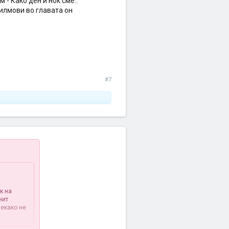
 - Како ден и ноќ сме..
илмови во главата он
#7
к на
нит
некако не