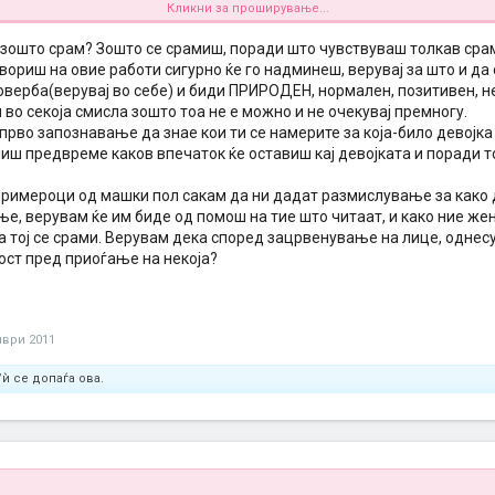
Кликни за проширување...
амежлив вие женските можете ли да ми помогнете како да пријдам на девојк
, зошто срам? Зошто се срамиш, поради што чувствуваш толкав срам
вориш на овие работи сигурно ќе го надминеш, верувај за што и да
верба(верувај во себе) и биди ПРИРОДЕН, нормален, позитивен, не 
во секоја смисла зошто тоа не е можно и не очекувај премногу.
прво запознавање да знае кои ти се намерите за која-било девојка 
иш предвреме каков впечаток ќе оставиш кај девојката и поради т
 примероци од машки пол сакам да ни дадат размислување за како
, верувам ќе им биде од помош на тие што читаат, и како ние жен
 тој се срами. Верувам дека според зацрвенување на лице, однесу
ст пред приоѓање на некоја?
мври 2011
ѝ се допаѓа ова.