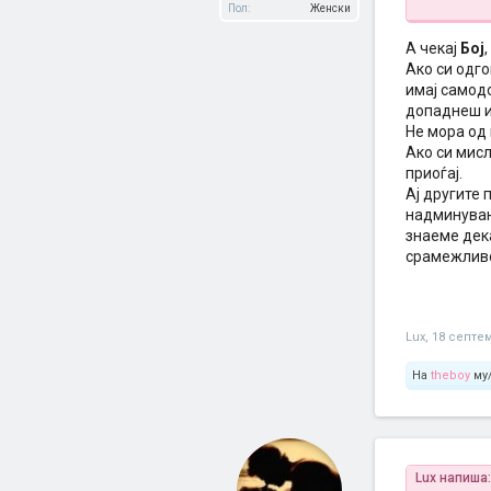
Пол:
Женски
јас сум ср
А чекај
Бој
Ако си одго
имај самодо
допаднеш и 
Не мора од 
Ако си мисл
приоѓај.
Ај другите
надминување
знаеме дека
срамежливо
Lux
,
18 септе
На
theboy
му/
Lux напиша: