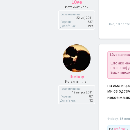
L0ve
Истакнат член
Се зачлени на:
22 мај 2011
Пораки:
337
L0ve
,
18 септ
Допаѓања:
199
L0ve напиш
Што ако нек
појава кај 
Ваши мисле
theboy
Истакнат член
па има и ср
Се зачлени на:
ми се одсеч
19 август 2011
Пораки:
87
некое машко
Допаѓања:
32
theboy
,
18 се
На
stef-mk
и