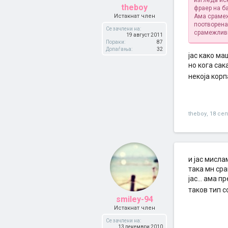
изгледа ис
theboy
фраер на б
Истакнат член
Ама срамежл
поотворена 
Се зачлени на:
срамежливи
19 август 2011
Пораки:
87
Допаѓања:
32
јас како ма
но кога сак
некоја корп
theboy
,
18 се
и јас мисла
така мн сра
јас... ама 
таков тип с
smiley-94
Истакнат член
Се зачлени на:
13 декември 2010