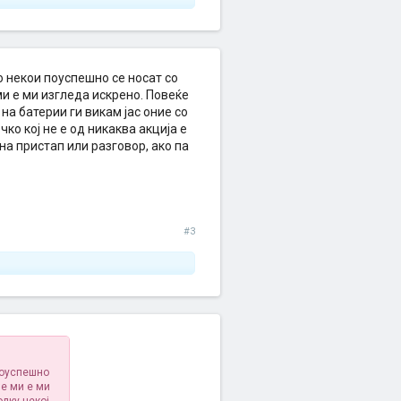
о некои поуспешно се носат со
и е ми изгледа искрено. Повеќе
на батерии ги викам јас оние со
о кој не е од никаква акција е
на пристап или разговор, ако па
#3
поуспешно
е ми е ми