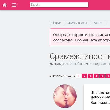
Форум
Љубов и секс
Сингл
Овој сајт користи колачиња
согласуваш со нашата употр
Срамежливост к
Дискусија во '
Сингл
' започната од
L0ve
,
1
СТРАНИЦА 1 ОД 10
1
2
3
4
5
6
Што ако нек
девојчињата
Ваши мисле