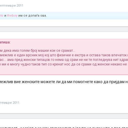
септември 2011
eto
и
theboy
им се допаѓа ова.
апиша:
м дека има голем број машки кои се срамат...
межлив е еден врсник мој кој што физички е екстра и остава таков впечаток
ас... ама пред женски типацов го нема од срам не ни те погледнува нит здра
е ми е многу чудно таков тип со кренат нос да се срами од женски некако не
межлив вие женските можете ли да ми помогнете како да пријдам н
птември 2011