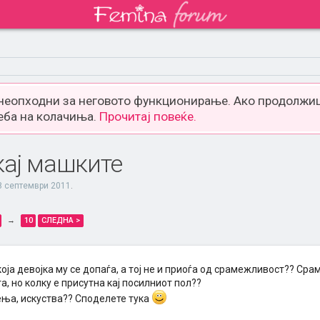
 неопходни за неговото функционирање. Ако продолжиш
еба на колачиња.
Прочитај повеќе.
ај машките
8 септември 2011
.
→
10
СЛЕДНА >
оја девојка му се допаѓа, а тој не и приоѓа од срамежливост?? Сра
, но колку е присутна кај посилниот пол??
ња, искуства?? Споделете тука