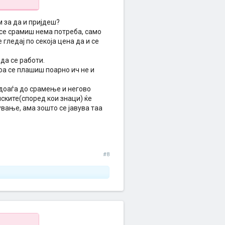
а?
 за да и пријдеш?
 се срамиш нема потреба, само
гледај по секоја цена да и се
да се работи.
оа се плашиш поарно ич не и
 доаѓа до срамење и негово
ските(според кои знаци) ќе
вање, ама зошто се јавува таа
#8