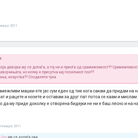
ември 2011
а:
оја девојка му се допаѓа, а тој не и приоѓа од срамежливост?? Срамежливос
девојчињата, но колку е присутна кај посилниот пол??
ња, искуства?? Споделете тука
амежливи машки ете јас сум еден од тие кога сакам да придам на н
ат и рацете и нозете и оставам за друг пат потоа се каам и мисла
 да му приде доколку е отворена бидејки не ни е баш лесно и на 
птември 2011
L0ve
им се допаѓа ова.