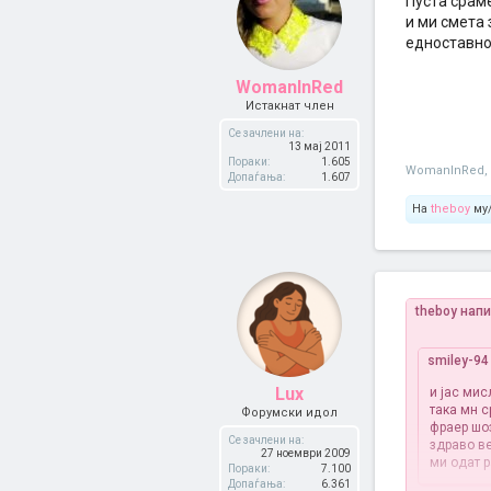
Пуста сраме
и ми смета
едноставно т
WomanInRed
Истакнат член
Се зачлени на:
13 мај 2011
Пораки:
1.605
WomanInRed
,
Допаѓања:
1.607
На
theboy
му/
theboy нап
smiley-94
Lux
и јас мис
така мн с
Форумски идол
фраер шоз
Се зачлени на:
здраво ве
27 ноември 2009
ми одат 
Пораки:
7.100
Допаѓања:
6.361