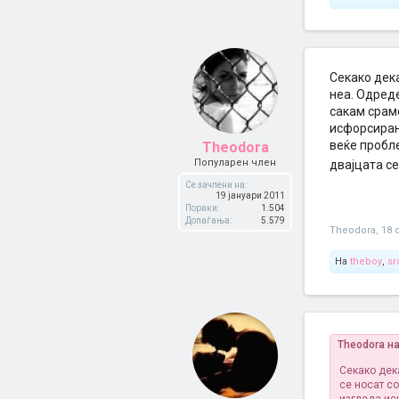
Секако дека
неа. Одред
сакам сраме
исфорсиран
веќе пробле
Theodora
Популарен член
двајцата се
Се зачлени на:
19 јануари 2011
Пораки:
1.504
Допаѓања:
5.579
Theodora
,
18 
На
theboy
,
sr
Theodora н
Секако дек
се носат с