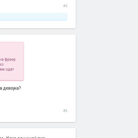
#5
 на фраер
во
 ми одат
а девојка?
#6