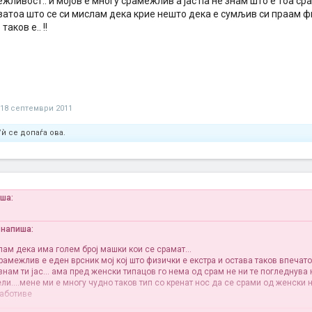
жливост.. и мојов е многу срамежлив а јас па не знам што е тоа срам
 затоа што се си мислам дека крие нешто дека е сумљив си праам ф
аков е.. !!
18 септември 2011
ѝ се допаѓа ова.
иша:
 напиша:
лам дека има голем број машки кои се срамат...
рамежлив е еден врсник мој кој што физички е екстра и остава таков впечато
нам ти јас... ама пред женски типацов го нема од срам не ни те погледнува 
ли....мене ми е многу чудно таков тип со кренат нос да се срами од женски 
работиве