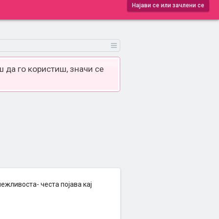
Најави се или зачлени се
 да го користиш, значи се
межливоста- честа појава кај