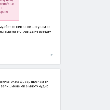
лку некој
 приоѓање.
 е
терано
муабет со нив ке се шегувам се
ам ама ми е страв да не изедам
#4
в впечаток на фраер шознам ти
 вели....мене ми е многу чудно