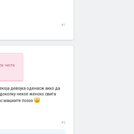
#1
та- честа
екоја девојка оденасж акко да
м доколку некое женско свиѓа
нас машките поззз
#2