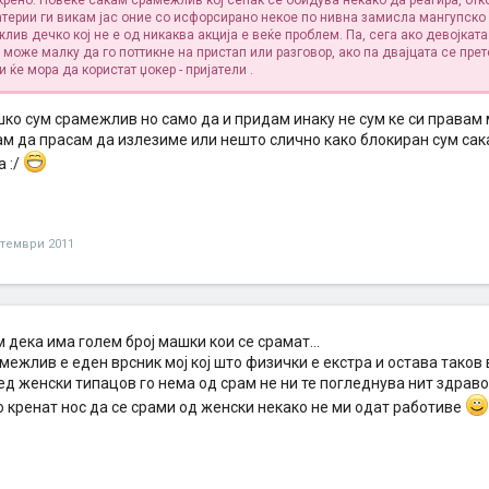
крено. Повеќе сакам срамежлив кој сепак се обидува некако да реагира, отко
атерии ги викам јас оние со исфорсирано некое по нивна замисла мангупско
ив дечко кој не е од никаква акција е веќе проблем. Па, сега ако девојката
може малку да го поттикне на пристап или разговор, ако па двајцата се пре
 ќе мора да користат џокер - пријатели
.
шко сум срамежлив но само да и придам инаку не сум ке си правам 
ам да прасам да излезиме или нешто слично како блокиран сум сак
а :/
птември 2011
м дека има голем број машки кои се срамат...
межлив е еден врсник мој кој што физички е екстра и остава тако
пред женски типацов го нема од срам не ни те погледнува нит здраво
о кренат нос да се срами од женски некако не ми одат работиве