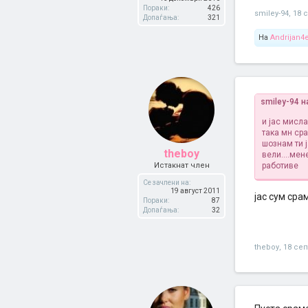
Пораки:
426
smiley-94
,
18 
Допаѓања:
321
На
Andrijan4
smiley-94 н
и јас мисла
така мн сра
шознам ти ј
theboy
вели....мен
Истакнат член
работиве
Се зачлени на:
19 август 2011
јас сум сра
Пораки:
87
Допаѓања:
32
theboy
,
18 се