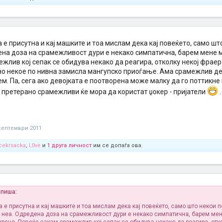
 е присутна и кај машките и тоа мислам дека кај повеќето, само шт
ена доза на срамежливост дури е некако симпатична, барем мене м
жлив кој сепак се обидува некако да реагира, отколку некој фраер 
о некое по нивна замисла мангупско приоѓање. Ама срамежлив дечк
м. Па, сега ако девојката е поотворена може малку да го поттикне 
 претерано срамежливи ќе мора да користат џокер - пријатели
.
септември 2011
cekrsacka
,
L0ve
и
1 друга личност
им се допаѓа ова.
апиша:
а е присутна и кај машките и тоа мислам дека кај повеќето, само што некои 
о неа. Одредена доза на срамежливост дури е некако симпатична, барем мен