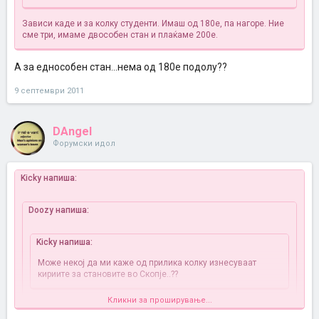
Зависи каде и за колку студенти. Имаш од 180е, па нагоре. Ние
сме три, имаме двособен стан и плаќаме 200е.
А за еднособен стан...нема од 180е подолу??
9 септември 2011
DAngel
Форумски идол
Kicky напиша:
Doozy напиша:
Kicky напиша:
Може некој да ми каже од прилика колку изнесуваат
кириите за становите во Скопје..??
Кликни за проширување...
Зависи каде и за колку студенти. Имаш од 180е, па нагоре.
Ние сме три, имаме двособен стан и плаќаме 200е.