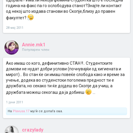
одбрале? Има ли некоја фемина-студентка што е последна
година на факс па го ослободува станот?Знајте ли контакт
од некој што издава станови во Скопје,близу до правен
факултет?
28 мај 2011
Annie.mk1
Популарен член
Ако имаш со кого, дефинитивно СТАН !!.. Студентските
домови не нудат добри услови (почнувајќи од хигиената и
мирот)... Во стан ќе си имаш повеќе слобода како и време за
учење, додека во студенстски поголема предност ти е
дружбата, но секако ти ќе дојдеш во Скопје да учиш, а
дружбата можеш секогаш да ја добиеш
...
1 јуни 2011
На
Plavusa.17
му/ѝ се допаѓа ова.
crazylady