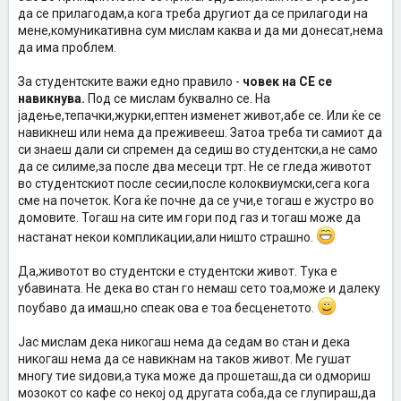
да се прилагодам,а кога треба другиот да се прилагоди на
мене,комуникативна сум мислам каква и да ми донесат,нема
да има проблем.
За студентските важи едно правило -
човек на СЕ се
навикнува.
Под се мислам буквално се. На
јадење,тепачки,журки,ептен изменет живот,абе се. Или ќе се
навикнеш или нема да преживееш. Затоа треба ти самиот да
си знаеш дали си спремен да седиш во студентски,а не само
да се силиме,за после два месеци трт. Не се гледа животот
во студентскиот после сесии,после колоквиумски,сега кога
сме на почеток. Кога ќе почне да се учи,е тогаш е жустро во
домовите. Тогаш на сите им гори под газ и тогаш може да
настанат некои компликации,али ништо страшно.
Да,животот во студентски е студентски живот. Тука е
убавината. Не дека во стан го немаш сето тоа,може и далеку
поубаво да имаш,но спеак ова е тоа бесценетото.
Јас мислам дека никогаш нема да седам во стан и дека
никогаш нема да се навикнам на таков живот. Ме гушат
многу тие ѕидови,а тука може да прошеташ,да си одмориш
мозокот со кафе со некој од другата соба,да се глупираш,да