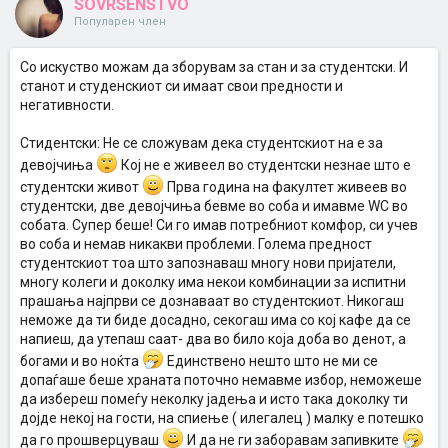
SOVRSENSTVO
Популарен член
Со искуство можам да зборувам за стан и за студентски. И
станот и студенскиот си имаат свои предности и
негативности.
Стидентски: Не се сложувам дека студентскиот на е за
девојчиња
Кој не е живеел во студентски незнае што е
студентски живот
Прва година на факултет живеев во
студентски, две девојчиња бевме во соба и имавме WC во
собата. Супер беше! Си го имав потребниот комфор, си учев
во соба и немав никакви проблеми. Голема предност
студентскиот тоа што запознаваш многу нови пријатели,
многу колеги и доколку има некои комбинации за испитни
прашања најпрви се дознаваат во студентскиот. Никогаш
неможе да ти биде досадно, секогаш има со кој кафе да се
напиеш, да утепаш саат- два во било која доба во денот, а
богами и во ноќта
Единствено нешто што не ми се
допаѓаше беше храната поточно немавме избор, неможеше
да избереш помеѓу неколку јадења и исто така доколку ти
дојде некој на гости, на спиење ( илегалец ) малку е потешко
да го прошверцуваш
И да не ги заборавам запивките