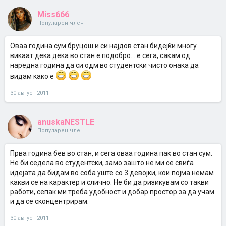
Miss666
Популарен член
Оваа година сум бруцош и си најдов стан бидејќи многу
викаат дека дека во стан е подобро... е сега, сакам од
наредна година да си одм во студентски чисто онака да
видам како е
30 август 2011
anuskaNESTLE
Популарен член
Прва година бев во стан, и сега оваа година пак во стан сум.
Не би седела во студентски, замо зашто не ми се свиѓа
идејата да бидам во соба уште со 3 девојки, кои појма немам
какви се на карактер и слично. Не би да ризикувам со такви
работи, сепак ми треба удобност и добар простор за да учам
и да се сконцентрирам.
30 август 2011