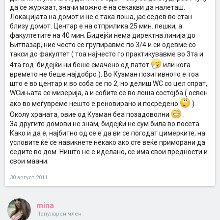
да се журкаат, значи можно е на секакви да налеташ.
Локацијата на домот и не е така лоша, јас седев во стан
близу домот. Центар е на отприлика 25 мин. пешки, а
факултетите на 40 мин. Бидејќи нема директна линија до
Битпазар, ние често се групиравме по 3/4 и си одевме со
такси до факултет ( тоа најчесто го практикувавме во 3та и
4та год. бидејќи ни беше смачено од патот
или кога
времето не беше најдобро ). Во Кузман позитивното е тоа
што е во центар и во соба се по 2, но делиш WC со цел спрат,
WCињата се мизерија, а и собите се во лоша состојба ( освен
ако во меѓувреме нешто е реновирано и посредено
).
Околу храната, овие од Кузман беа позадоволни
.
За другите домови не знам, бидејќи не сум била во посета.
Како и да е, најбитно од се е да ви се погодат цимерките, на
условите ќе се навикнете некако ако сте веќе приморани да
седите во дом. Ништо не е иделано, се има свои предности и
свои маани.
30 август 2011
mina
Популарен член