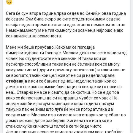
Сега ќе сум втора година,прва седев во Сениќ,и оваа година
ќе седам. Сум била скоро во сите студентски,имам седено
некоја недела време во стан и едноставно неможам во стан.
Неможам,многу м ие тивко,многу си осамен,а најлошо е ако
се навикнеш на осаменоста.
Мене ми беше преубаво. Како ми се погодија
цимерките,фала ти Господе. Мислам дека тоа сето зависи од
човек. Во студентските има секакви. И такви кои се
лесноприспособливи,и такви кои не се,такви кои се многу
комуникативни ( дури и премногу понекогаш ) и такви кои не
се воопшто,такви кои цел живот не си ја издепилирале
стефанија
и кои се бањаат еднаш неделно,такви кои со
дечкото се како сијамски близнаци па секаде си го носи со
неа... Стварно има се и сешто,да се крстиш. Но се е до тоа
како се ќе поставиш,да си направиш муабет со човек. Не
знам,можеби и јас сум наивна,еве оваа година пак сум
таму,но пак не знам што луѓе ќе ми се погодат,така да
сеедно ми е. Мислам и за хигиена и за ствари кои требаат во
домот можеш да се разбереш. Хигиената е иста ко во
стан,колку ќе си чистиш ти,тебе ќе ти биде чисто.
Јас во принцип лесно се прилагодувам,знам кога треба јас