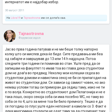
интернатот им е најдобар избор.
30 август 2011
На
Libra19
и
Tajnaotrovna
им се допаѓа ова.
Tajnaotrovna
Форумски идол
Јас во прва година патував и не ми беше толку напорно
колку што си мислев дека ќе биде. Сите предавања ми беа
од сабајле и завршував до 13 или 14 h најдоцна. Потоа
следните три години ги поминав во стан. Уште пред да се
запишам на факултет го имав тоа во глава дека студентски
дом не доаѓа во предвид. Неколку мои колешки седеа во
студентски домови и навистина секој не би се прилагодил на
живот во студентски дом. Се зависи од самиот човек, но ако
немаш услови тогаш си приморан да седиш таму, иако не ти
е по волја. Конкретно во студентскиот дом Пелагонија и не е
така лошо, скоро секоја соба си има посебно WC, но таму во
соба се по 4, што за мене тоа би било премногу. Тешко е да
се погодиш со плус уште еден непознат а камоли со 3. Факт е
дека многумина студенти не одат таму за да студираат туку