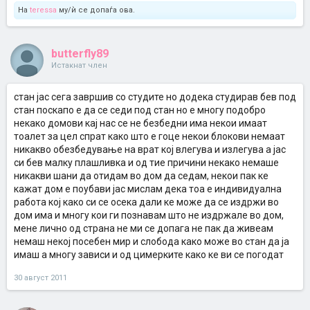
На
teressa
му/ѝ се допаѓа ова.
butterfly89
Истакнат член
стан јас сега завршив со студите но додека студирав бев под
стан поскапо е да се седи под стан но е многу подобро
некако домови кај нас се не безбедни има некои имаат
тоалет за цел спрат како што е гоце некои блокови немаат
никакво обезбедување на врат кој влегува и излегува а јас
си бев малку плашливка и од тие причини некако немаше
никакви шани да отидам во дом да седам, некои пак ке
кажат дом е поубави јас мислам дека тоа е индивидуална
работа кој како си се осека дали ке може да се издржи во
дом има и многу кои ги познавам што не издржале во дом,
мене лично од страна не ми се допага не пак да живеам
немаш некој посебен мир и слобода како може во стан да ја
имаш а многу зависи и од цимерките како ке ви се погодат
30 август 2011