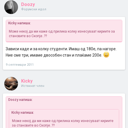
Doozy
Форумски идол
Kicky напиша:
Може некој да ми каже од прилика колку изнесуваат кириите за
становите во Скопје..??
Зависи каде и за колку студенти. Имаш од 180е, па нагоре.
Ние сме три, имаме двособен стан и плаќаме 200е.
9 септември 2011
Kicky
Истакнат член
Doozy напиша:
Kicky напиша:
Може некој да ми каже од прилика колку изнесуваат кириите
за становите во Скопје..??