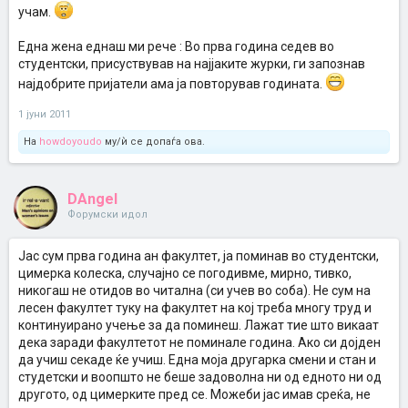
учам.
Една жена еднаш ми рече : Во прва година седев во
студентски, присуствував на најјаките журки, ги запознав
најдобрите пријатели ама ја повторував годината.
1 јуни 2011
На
howdoyoudo
му/ѝ се допаѓа ова.
DAngel
Форумски идол
Јас сум прва година ан факултет, ја поминав во студентски,
цимерка колеска, случајно се погодивме, мирно, тивко,
никогаш не отидов во читална (си учев во соба). Не сум на
лесен факултет туку на факултет на кој треба многу труд и
континуирано учење за да поминеш. Лажат тие што викаат
дека заради факултетот не поминале година. Ако си дојден
да учиш секаде ќе учиш. Една моја другарка смени и стан и
студетски и воопшто не беше задоволна ни од едното ни од
другото, од цимерките пред се. Можеби јас имав среќа, не