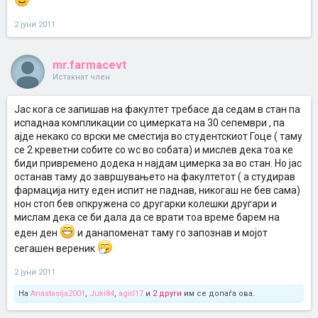
2 јуни 2011
mr.farmacevt
Истакнат член
Јас кога се запишав на факултет требасе да седам в стан па
испаднаа компликации со цимерката на 30 сепември , па
ајде некако со врски ме сместија во студентскиот Гоце ( таму
се 2 креветни собите со wc во собата) и мислев дека тоа ке
биди привремено додека н најдам цимерка за во стан. Но јас
останав таму до завршувањето на факултетот ( а студирав
фармација ниту еден испит не паднав, никогаш не бев сама)
нон стоп бев опкружена со другарки колешки другари и
мислам дека се би дала да се врати тоа време барем на
еден ден
и данапоменат таму го запознав и мојот
сегашен вереник
2 јуни 2011
На
Anastasija2001
,
Juki84
,
agirl17
и
2 други
им се допаѓа ова.