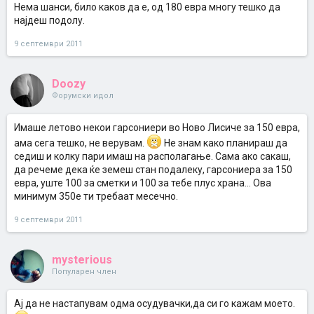
Нема шанси, било каков да е, од 180 евра многу тешко да
најдеш подолу.
А за еднособен стан...нема од 180е подолу??
9 септември 2011
Doozy
Форумски идол
Имаше летово некои гарсониери во Ново Лисиче за 150 евра,
ама сега тешко, не верувам.
Не знам како планираш да
седиш и колку пари имаш на располагање. Сама ако сакаш,
да речеме дека ќе земеш стан подалеку, гарсониера за 150
евра, уште 100 за сметки и 100 за тебе плус храна... Ова
минимум 350е ти требаат месечно.
9 септември 2011
mysterious
Популарен член
Ај да не настапувам одма осудувачки,да си го кажам моето.