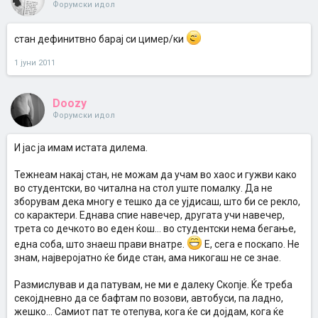
Форумски идол
стан дефинитвно барај си цимер/ки
1 јуни 2011
Doozy
Форумски идол
И јас ја имам истата дилема.
Тежнеам накај стан, не можам да учам во хаос и гужви како
во студентски, во читална на стол уште помалку. Да не
зборувам дека многу е тешко да се ујдисаш, што би се рекло,
со карактери. Еднава спие навечер, другата учи навечер,
трета со дечкото во еден ќош... во студентски нема бегање,
една соба, што знаеш прави внатре.
Е, сега е поскапо. Не
знам, најверојатно ќе биде стан, ама никогаш не се знае.
Размислував и да патувам, не ми е далеку Скопје. Ќе треба
секојдневно да се бафтам по возови, автобуси, па ладно,
жешко... Самиот пат те отепува, кога ќе си дојдам, кога ќе