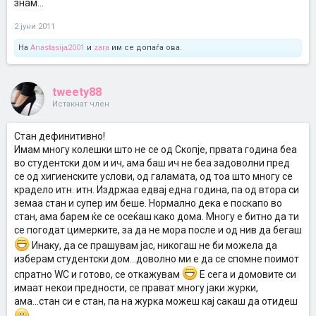
знам...
2 јуни 2011
На
Anastasija2001
и
zara
им се допаѓа ова.
tweety88
Истакнат член
Стан дефинитивно!
Имам многу колешки што не се од Скопје, првата година беа
во студентски дом и ич, ама баш ич не беа задоволни пред
се од хигиенските услови, од галамата, од тоа што многу се
крадело итн. итн. Издржаа едвај една година, па од втора си
земаа стан и супер им беше. Нормално дека е поскапо во
стан, ама барем ќе се осеќаш како дома. Многу е битно да ти
се погодат цимерките, за да не мора после и од нив да бегаш
Инаку, да се прашувам јас, никогаш не би можела да
изберам студентски дом...доволно ми е да се спомне поимот
спратно WC и готово, се откажувам
Е сега и домовите си
имаат некои предности, се прават многу јаки журки,
ама...стан си е стан, па на журка можеш кај сакаш да отидеш