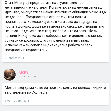
Стан: Многу од предностите на студентскиот се
негативностите на станот. Кога ќе посакаш немаш секогаш
друштво, многупати за некои испитни комбинации може и да
не дознаеш. Предноста на станот е интимноста и
приватноста. Неможе кој сака и кога сака да ти дојде на
гости, а доколку дојде ќе заѕвони ако сакаш ќе отвориш, ако
не нема. Јадењето си е твој проблем што си сакаш ќе си
готвиш. Никој нема да те озборува кој ти дошол на спиење,
со кој си се дружила, што си правела и такви ствар.
И пак ќе кажам сепак е индивидуална работа со свои
предности и недостатоци!
31 август 2011
Kicky
Истакнат член
Може некој да ми каже од прилика колку изнесуваат кириите
за становите во Скопје..??
9 септември 2011