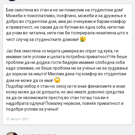
Бев сместена во стан и не ни помислив на студентски дом!
Можеби е поисплатливо, поефтино, можеби и за дружење е
добро во студентски дом, ама јас очекувам и барам комфор
и приватност, не сакам да се буткам во една соба, нити пак
да учам во читална, нити пак би толерирала нехигиена што е
чест случај за студенстките домови!
Јас бев сместена со мојата цимерка во спрат од куќа, ги
имавме сите услови и целата потребна приватност! Не беше
проблем да ни дојдеа гости бидејќи имавме слободна соба
каде спиевме, не беше проблем ни за учење ни за лудување
до зори,ни за ништо! Мислам дека тој комфор во студентски
дом не може да се има!
Подобар избор е стан но секој си ги знае финансиите и знае
колку може да си допушти, но ако имате доволно средства
за да си овозможите престој во стан тогаш тоа ви е
најдобрата одлука! Помалку нервози, повеќе приватност и
подобри услови за учење!
31 август 2011