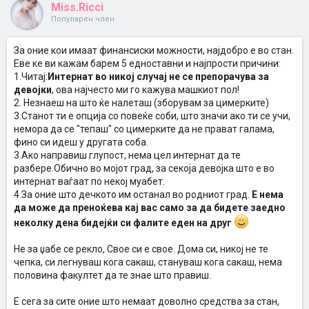
Miss.Ricci
Популарен член
За оние кои имаат финансиски можности, најдобро е во стан.
Еве ке ви кажам барем 5 едноставни и најпрости причини:
1.Читај:
Интернат во никој случај не се препорачува за
девојки
, ова најчесто ми го кажува машкиот пол!
2. Незнаеш на што ќе налеташ (зборувам за цимерките)
3.Станот ти е опција со повеќе соби, што значи ако ти се учи,
немора да се "тепаш" со цимерките да не прават галама,
фино си идеш у другата соба.
3.Ако направиш глупост, нема цел интернат да те
разбере.Обично во мојот град, за секоја девојка што е во
интернат ваѓаат по некој муабет.
4.За оние што дечкото им останал во родниот град.
Е нема
да може да преноќева кај вас само за да бидете заедно
неколку дена бидејќи си фалите еден на друг
Не за џабе се рекло, Свое си е свое. Дома си, никој не те
чепка, си легнуваш кога сакаш, стануваш кога сакаш, нема
половина факултет да те знае што правиш.
Е сега за сите оние што немаат доволно средства за стан,