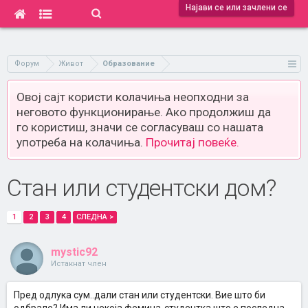
Најави се или зачлени се
Форум
Живот
Образование
Овој сајт користи колачиња неопходни за
неговото функционирање. Ако продолжиш да
го користиш, значи се согласуваш со нашата
употреба на колачиња.
Прочитај повеќе.
Стан или студентски дом?
1
2
3
4
СЛЕДНА >
mystic92
Истакнат член
Пред одлука сум..дали стан или студентски. Вие што би