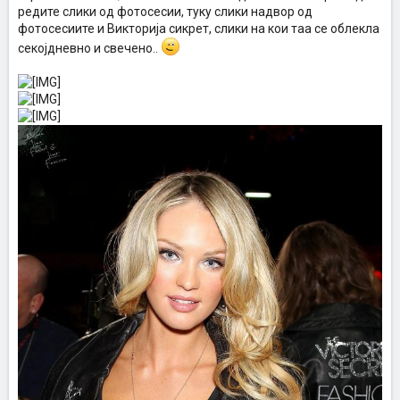
редите слики од фотосесии, туку слики надвор од
фотосесиите и Викторија сикрет, слики на кои таа се облекла
секојдневно и свечено..