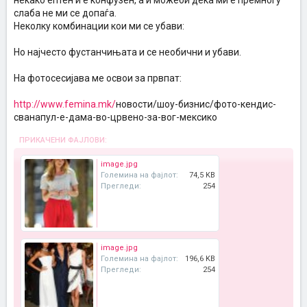
некако ептен и е конфузен, а и можеби дека ми е премногу
слаба не ми се допаѓа.
Неколку комбинации кои ми се убави:
Но најчесто фустанчињата и се необични и убави.
На фотосесијава ме освои за првпат:
http://www.femina.mk/
новости/шоу-бизнис/фото-кендис-
сванапул-е-дама-во-црвено-за-вог-мексико
ПРИКАЧЕНИ ФАЈЛОВИ:
image.jpg
Големина на фајлот:
74,5 KB
Прегледи:
254
image.jpg
Големина на фајлот:
196,6 KB
Прегледи:
254