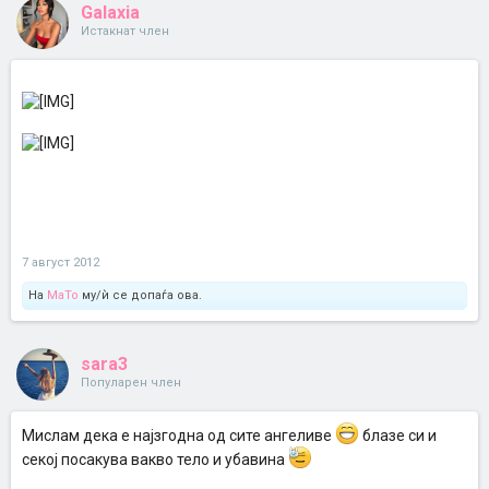
Galaxia
Истакнат член
7 август 2012
На
MaTo
му/ѝ се допаѓа ова.
sara3
Популарен член
Мислам дека е најзгодна од сите ангеливе
блазе си и
секој посакува вакво тело и убавина