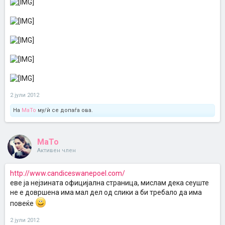
2 јули 2012
На
MaTo
му/ѝ се допаѓа ова.
MaTo
Активен член
http://www.candiceswanepoel.com/
еве ја нејзината официјална страница, мислам дека сеуште
не е довршена има мал дел од слики а би требало да има
повеќе
2 јули 2012