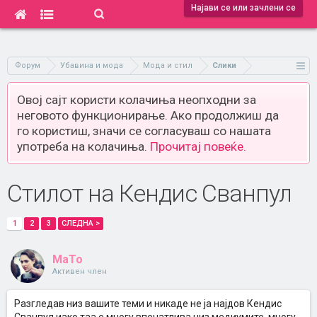
Најави се или зачлени се
Форум
Убавина и мода
Мода и стил
Слики
Овој сајт користи колачиња неопходни за
неговото функционирање. Ако продолжиш да
го користиш, значи се согласуваш со нашата
употреба на колачиња.
Прочитај повеќе.
Стилот на Кендис Сванпул
1
2
3
СЛЕДНА >
MaTo
Активен член
Разгледав низ вашите теми и никаде не ја најдов Кендис