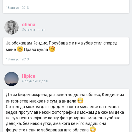
18 август 2013
ohana
Истакнат член
Ја обожавам Кендис. Преубава е и има убав стил според
мене
Права кукла
18 август 2013
Hipica
Форумски идол
Да си бидам искрена, јас освен во долна облека, Кендис низ
интернетов инаква не сум ја видела
Со цел да можам да го дадам своето мислење на темава,
зедов прогуглав некои фотографии и можам да кажам дека
не сум нешто којзнае колку фасцинирана: модерна урбана
девојка, без некои утки, ама кога ќе и‘ го видиш она
фацулето невино забораваш што облекла