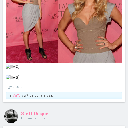
1 јули 2012
На
MaTo
му/ѝ се допаѓа ова.
Steff.Unique
Популарен член