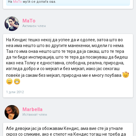
На
MaTo
му/ѝ се допаѓа ова.
MaTo
Активен член
На Кендис тешко некој да успее да и одолее, затоа што во
неа има нешто што во другите манекенки, модели го нема.
Таа го има онаа нешто што те тера да ја сакаш, што те тера
да ти биде инспирација, што те тера да посакуваш да бидеш
како неа.Толку е едноставна, слободна, реална, природна,
изгледа добро и со мејкап и без мејкап, иако јас секогаш
повеќе ја сакам без мејкап, природна ми е многу поубава
1 јули 2012
Marbella
Истакнат член
Aбе девојки јас ја обожавам Кендис, ама вие сте ја утнале
скроз со сликиве, ако е стилот на Кендис тогаш не треба да