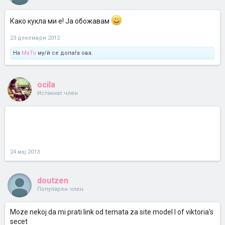
Како кукла ми е! Ја обожавам
23 декември 2012
На
MaTo
му/ѝ се допаѓа ова.
ocila
Истакнат член
24 мај 2013
doutzen
Популарен член
Moze nekoj da mi prati link od temata za site model I of viktoria's
secet