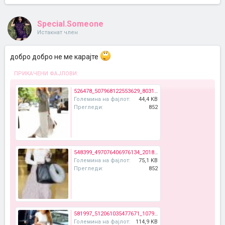
Special.Someone
Истакнат член
добро добро не ме карајте
ПРИКАЧЕНИ ФАЈЛОВИ:
526478_507968122553629_803195488_n.jpg
Големина на фајлот:
44,4 KB
Прегледи:
852
548399_497076406976134_2018640780_n.jpg
Големина на фајлот:
75,1 KB
Прегледи:
852
581997_512061035477671_1079349508_n.jpg
Големина на фајлот:
114,9 KB