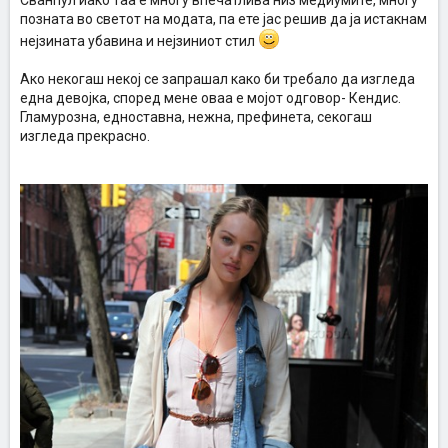
Сванпул иако таа е многу впечатлива низ медиумите, многу
позната во светот на модата, па ете јас решив да ја истакнам
нејзината убавина и нејзиниот стил
Ако некогаш некој се запрашал како би требало да изгледа
една девојка, според мене оваа е мојот одговор- Кендис.
Гламурозна, едноставна, нежна, префинета, секогаш
изгледа прекрасно.