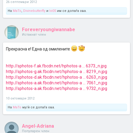
26 септември 2012
На
MaTo
,
Divinebutterfly
и
Ivi05
им се допаѓа ова.
Foreveryoungiwannabe
Истакнат член
Прекрасна е! Една од омилените
http://sphotos-f.ak.fbcdn.net/hphotos-a ... 6373_n.jpg
http://sphotos-g.ak.fbcdn.net/hphotos-a ... 8219_n.jpg
http://sphotos-d.ak.fbcdn.net/hphotos-a ... 6263_n.jpg
http://sphotos-a.ak.fbcdn.net/hphotos-a ... 7061_n.jpg
http://sphotos-a.ak.fbcdn.net/hphotos-a ... 9732_n.jpg
10 октомври 2012
На
MaTo
му/ѝ се допаѓа ова.
Angel-Adriana
Популарен член