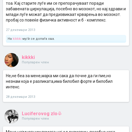
тоа. Кај старите луѓе им се препорачуваат поради
забавената циркулација, посебно во мозокот, но кај здрави и
млади луѓе можат да предизвикаат крварења во мозокот.
пробај со повеќе физичка активност и б - комплекс.
27 декември 2013
На
kikkki
му/ѝ се допаѓа ова.
kikkki
Популарен член
Не,не беа за мене,мајка ми сака да почне да ги пие,но
незнам која е разликата,има билобил форте и билобил
интенс.
28 декември 2013
Luciferovog zlo♧
Популарен член