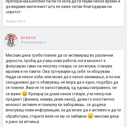
препорачаа Билобил па би ги зела да ги пијам некое време и
да видиме матичниот што ќе каже сепак благодарам на
советот
26 март 2012
kravce
Форумски идол
Мислам дека треба повеќе да се активираш во различни
дејности, пробај да учиш нови работи, кога мозокот е
фокусиран само на неколку ствари, се затапува, станува
мрзлив и не памти. Ова тргнувајќи од себе ти зборувам.
Најди си некое хоби, или може да е некое занимање, и почни
секојдневно да го обавуваш, не мора да е едно, подобро да
се повеќе. Ама не ги запоставувај, од еднаш направено, не
се важи
Креирај си дома некои ствари, учи некој нов
предмет (физика, хемија, јазик некој), држи го константно
мозокот активен и помалку ќе забораваш...се додека
внесуваш нови информации, за да може да е активен и да ги
обработува, старите веќе не му се забавни
мислам дека
е рано за апчиња..