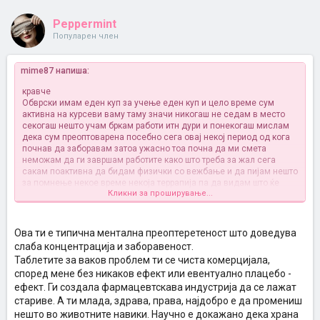
Peppermint
Популарен член
mime87 напиша:
кравче
Обврски имам еден куп за учење еден куп и цело време сум
активна на курсеви ваму таму значи никогаш не седам в место
секогаш нешто учам бркам работи итн дури и понекогаш мислам
дека сум преоптоварена посебно сега овај некој период од кога
почнав да заборавам затоа ужасно тоа почна да ми смета
неможам да ги завршам работите како што треба за жал сега
сакам поактивна да бидам физички со вежбање и да пијам нешто
за помнење некое време некоја террапија па да видам што ќе
Кликни за проширување...
бидне
Ова ти е типична ментална преоптеретеност што доведува
слаба концентрација и заборавеност.
Таблетите за ваков проблем ти се чиста комерцијала,
според мене без никаков ефект или евентуално плацебо -
ефект. Ги создала фармацевтскава индустрија да се лажат
стариве. А ти млада, здрава, права, најдобро е да промениш
нешто во животните навики. Научно е докажано дека храна