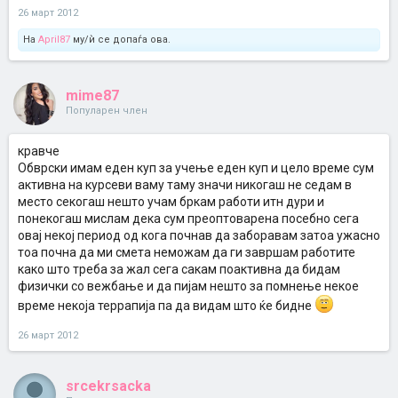
26 март 2012
На
April87
му/ѝ се допаѓа ова.
mime87
Популарен член
кравче
Обврски имам еден куп за учење еден куп и цело време сум
активна на курсеви ваму таму значи никогаш не седам в
место секогаш нешто учам бркам работи итн дури и
понекогаш мислам дека сум преоптоварена посебно сега
овај некој период од кога почнав да заборавам затоа ужасно
тоа почна да ми смета неможам да ги завршам работите
како што треба за жал сега сакам поактивна да бидам
физички со вежбање и да пијам нешто за помнење некое
време некоја террапија па да видам што ќе бидне
26 март 2012
srcekrsacka