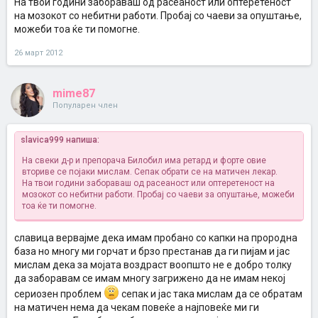
На твои години забораваш од расеаност или оптеретеност
на мозокот со небитни работи. Пробај со чаеви за опуштање,
можеби тоа ќе ти помогне.
26 март 2012
mime87
Популарен член
slavica999 напиша:
На свеки д-р и препорача Билобил
има ретард и форте овие
вториве се појаки мислам. Сепак обрати се на матичен лекар.
На твои години забораваш од расеаност или оптеретеност на
мозокот со небитни работи. Пробај со чаеви за опуштање, можеби
тоа ќе ти помогне.
славица вервајме дека имам пробано со капки на прородна
база но многу ми горчат и брзо престанав да ги пијам и јас
мислам дека за мојата воздраст воопшто не е добро толку
да заборавам се имам многу загрижено да не имам некој
сериозен проблем
сепак и јас така мислам да се обратам
на матичен нема да чекам повеќе а најповеќе ми ги