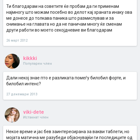
и да пијам нешто за помнење некое време некоја террапија па
Ти благодарам на советите ќе пробам да ги применам
Кликни за проширување...
да видам што ќе бидне
најмногу што можам посебно во делот кај храната инаку ова
ме донесе до толкава паника што размислував и за
снимање на главата но да не паничам многу ќе сменам
Ова ти е типична ментална преоптеретеност што доведува слаба
концентрација и заборавеност.
други работи во моето секојдневие ви благодарам
Таблетите за ваков проблем ти се чиста комерцијала, според
мене без никаков ефект или евентуално плацебо - ефект. Ги
26 март 2012
создала фармацевтскава индустрија да се лажат стариве. А ти
млада, здрава, права, најдобро е да промениш нешто во
животните навики. Научно е докажано дека храна која позитивно
kikkki
влијае на помнењето е овошјето, зеленчукот, житариците и
Популарен член
особено морската риба. Помалку пржено и брза храна. Намали
гледање телевизија, компјутер, намали од обврските, одреди
приоритети...уживај!
Дали некој знае пто е разликата помеѓу билобил форте, и
билобил интенс?
27 декември 2013
viki-dete
Истакнат член
Некое време и јас бев заинтересирана за вакви таблети, но
мојата матична ме разубеди објаснувајќи ги последиците од