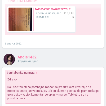
ПРИКАЧЕНИ ФАЈЛОВИ:
16492543321226289227705181832808.jpg
Големина на фајлот:
415,3 KB
Прегледи:
13
6 април 2022
Angie1432
Форумски идол
benitabenita напиша:
↑
Zdravo
Dali site tableti za pomnejne mozat da predizvikaat krvarenje na
mozokot posto jas vcera kupiv tableti skleran pocnav da piam no koga
go procitav vasiot komentar se uplasiv malce..Tabltetite se na
prirodna baza