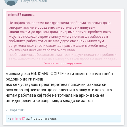
Популарен член
mime87 напиша:
Не најдов ваква тема во здраствени проблеми па решив да ја
отворам ако не е соодветно сместена се извинувам
Значи сакам да прашам дали некој има сличен проблем како
мојот во последно време многу многу почнав да заборавам
побитните работи толку не ама друго све значи многу сум
загрижена околу тоа и сакам да прашам дали можеби некој
конзумирал некакви таблети околу оваа
проблематика,заборавањето ми носи и други психички проблеми
загриженост итн па ако има некој со ваков проблем нека сподели
Кликни за проширување...
со мене...
мислам дека БИЛОБИЛ ФОРТЕ ке ти помогне,само треба
редовно да ги пиеш
ако се чуствуваш преоптеретена психички, закажи си
разговор кај психолог да се олесниш малку оти како што
читам работава кај тебе не тргнала на арно- вака на
антидепресиви ке завршиш, а млада си за тоа
26 март 2012
На
mime87
му/ѝ се допаѓа ова.