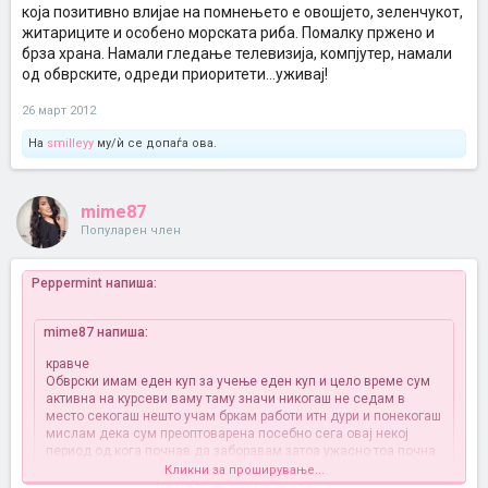
која позитивно влијае на помнењето е овошјето, зеленчукот,
житариците и особено морската риба. Помалку пржено и
брза храна. Намали гледање телевизија, компјутер, намали
од обврските, одреди приоритети...уживај!
26 март 2012
На
smilleyy
му/ѝ се допаѓа ова.
mime87
Популарен член
Peppermint напиша:
mime87 напиша:
кравче
Обврски имам еден куп за учење еден куп и цело време сум
активна на курсеви ваму таму значи никогаш не седам в
место секогаш нешто учам бркам работи итн дури и понекогаш
мислам дека сум преоптоварена посебно сега овај некој
период од кога почнав да заборавам затоа ужасно тоа почна
да ми смета неможам да ги завршам работите како што треба
Кликни за проширување...
за жал сега сакам поактивна да бидам физички со вежбање