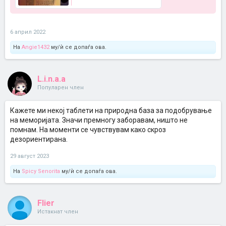
6 април 2022
На
Angie1432
му/ѝ се допаѓа ова.
L.i.n.a.a
Популарен член
Кажете ми некој таблети на природна база за подобрување
на меморијата. Значи премногу заборавам, ништо не
помнам. На моменти се чувствувам како скроз
дезориентирана.
29 август 2023
На
Spicy Senorita
му/ѝ се допаѓа ова.
Flier
Истакнат член