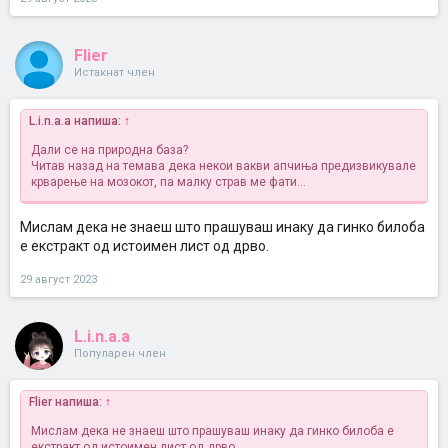
Flier
Истакнат член
L.i.n.a.a напиша:
↑
Дали се на природна база?
Читав назад на темава дека некои вакви апчиња предизвикувале
крварење на мозокот, па малку страв ме фати...
Мислам дека не знаеш што прашуваш инаку да гинко билоба
е екстракт од истоимен лист од дрво.
29 август 2023
L.i.n.a.a
Популарен член
Flier напиша:
↑
Мислам дека не знаеш што прашуваш инаку да гинко билоба е
екстракт од истоимен лист од дрво.