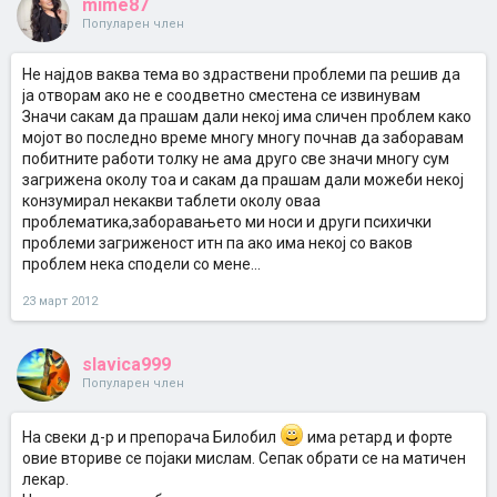
mime87
Популарен член
Не најдов ваква тема во здраствени проблеми па решив да
ја отворам ако не е соодветно сместена се извинувам
Значи сакам да прашам дали некој има сличен проблем како
мојот во последно време многу многу почнав да заборавам
побитните работи толку не ама друго све значи многу сум
загрижена околу тоа и сакам да прашам дали можеби некој
конзумирал некакви таблети околу оваа
проблематика,заборавањето ми носи и други психички
проблеми загриженост итн па ако има некој со ваков
проблем нека сподели со мене...
23 март 2012
slavica999
Популарен член
На свеки д-р и препорача Билобил
има ретард и форте
овие вториве се појаки мислам. Сепак обрати се на матичен
лекар.