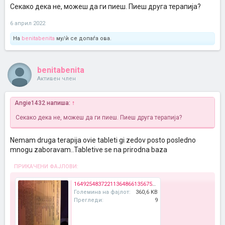
Секако дека не, можеш да ги пиеш. Пиеш друга терапија?
6 април 2022
На
benitabenita
му/ѝ се допаѓа ова.
benitabenita
Активен член
Angie1432 напиша:
↑
Секако дека не, можеш да ги пиеш. Пиеш друга терапија?
Nemam druga terapija ovie tableti gi zedov posto posledno
mnogu zaboravam..Tabletive se na prirodna baza
ПРИКАЧЕНИ ФАЈЛОВИ:
16492548372211364866135675499717.jpg
Големина на фајлот:
360,6 KB
Прегледи:
9