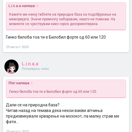
L.i.n.a.a напиша:
↑
Кажете ми некој таблети на природна база за подобрување на
меморијата. Значи премногу заборавам, ништо не помнам. На
моменти се чувствувам како скроз дезориентирана.
Гинко билоба тоа ти е Билобил форте од 60 или 120
29 август 2023
L.i.n.a.a
Популарен член
Flier напиша:
↑
Гинко билоба тоа ти е Билобил форте од 60 или 120
Дали се на природна база?
Читав назад на темава дека некои вакви апчиња
предизвикувале крварење на мозокот, па малку страв ме
фати...
29 август 2023