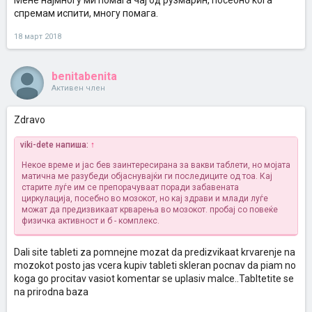
Мене најмногу ми помага чај од рузмарин, посебно кога
спремам испити, многу помага.
18 март 2018
benitabenita
Активен член
Zdravo
viki-dete напиша:
↑
Некое време и јас бев заинтересирана за вакви таблети, но мојата
матична ме разубеди објаснувајќи ги последиците од тоа. Кај
старите луѓе им се препорачуваат поради забавената
циркулација, посебно во мозокот, но кај здрави и млади луѓе
можат да предизвикаат крварења во мозокот. пробај со повеќе
физичка активност и б - комплекс.
Dali site tableti za pomnejne mozat da predizvikaat krvarenje na
mozokot posto jas vcera kupiv tableti skleran pocnav da piam no
koga go procitav vasiot komentar se uplasiv malce..Tabltetite se
na prirodna baza