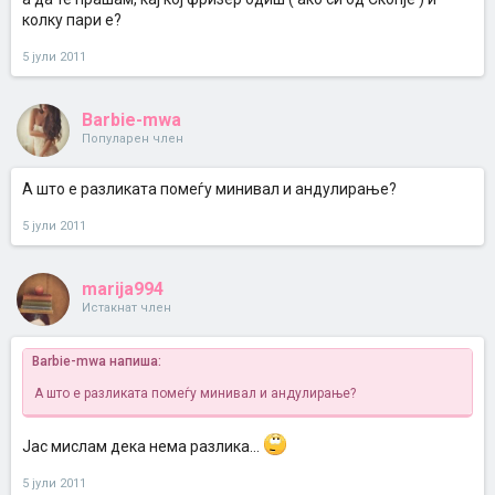
колку пари е?
5 јули 2011
Barbie-mwa
Популарен член
А што е разликата помеѓу минивал и андулирање?
5 јули 2011
marija994
Истакнат член
Barbie-mwa напиша:
А што е разликата помеѓу минивал и андулирање?
Јас мислам дека нема разлика...
5 јули 2011