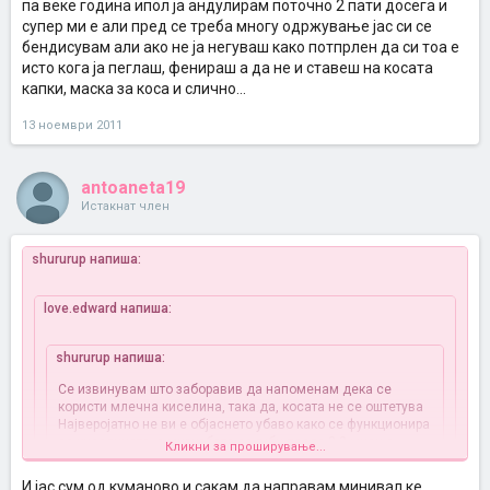
па веке година ипол ја андулирам поточно 2 пати досега и
супер ми е али пред се треба многу одржување јас си се
бендисувам али ако не ја негуваш како потпрлен да си тоа е
исто кога ја пеглаш, фенираш а да не и ставеш на косата
капки, маска за коса и слично...
13 ноември 2011
antoaneta19
Истакнат член
shururup напиша:
love.edward напиша:
shururup напиша:
Се извинувам што заборавив да напоменам дека се
користи млечна киселина, така да, косата не се оштетува
Најверојатно не ви е објаснето убаво како се функционира
со киселината, а миризбата се губи после 2-3 миења.
Кликни за проширување...
И јас сум од куманово и сакам да направам минивал ке
а да те прашам, кај кој фризер одиш ( ако си од Скопје ) и