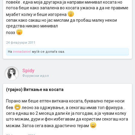
повеќе . една моја другарка ја направи минивал косата но
потоа беше како запалена во косата ужасна а да не правиме
муабет колку и беше изгорена
сепак како сакаш но јас мислам да пробаш малку некои
средства никако минивал
позз
24 февруари 2011
На
irenadaniel
му/ѝ се допаѓа ова.
Spidy
Форумски идол
(трајно) Виткање на косата
Порано ми беше ептен виткана косата, буквално пери-носи
бев
лесно за одржување, а секогаш имав топ фризура...
сега еднаш во 2 месеца дали ќе ја погодам, а ја чувам колку
што можам, дури и фен избегавам да користам секогаш кога
можам. Затоа сега вака драстично терам