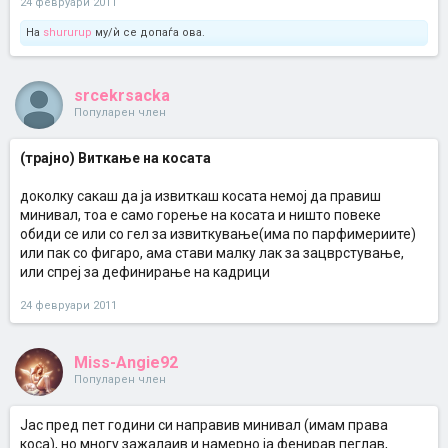
24 февруари 2011
На
shururup
му/ѝ се допаѓа ова.
srcekrsacka
Популарен член
(трајно) Виткање на косата
доколку сакаш да ја извиткаш косата немој да правиш
минивал, тоа е само горење на косата и ништо повеке
обиди се или со гел за извиткување(има по парфимериите)
или пак со фигаро, ама стави малку лак за зацврстување,
или спреј за дефинирање на кадрици
24 февруари 2011
Miss-Angie92
Популарен член
Јас пред пет години си направив минивал (имам права
коса), но многу зажалаив и намерно ја фенирав пеглав,