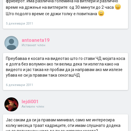
фризерот. Има различна големина на витлери и различно
време на држење на витлерите: од 30 минути до 2 часа
Што подолго време се држи толку е повиткана
5 декември 2011
antoaneta19
Истакнат член
Преубаваа е косата на видеотао што го стави ЧД мојата коса
е долга без волумен ако ти велиш дека ти излегла како на
видеото и јас такаа ке пробам да ја направам ако ми излезе
убава ке си ја правам така секогашЧД
6 декември 2011
lejdi001
Активен член
Јас сакам да си ја правам минивал, само ме интересира
колку месеца траат кадриците, оти имам слушнато додека