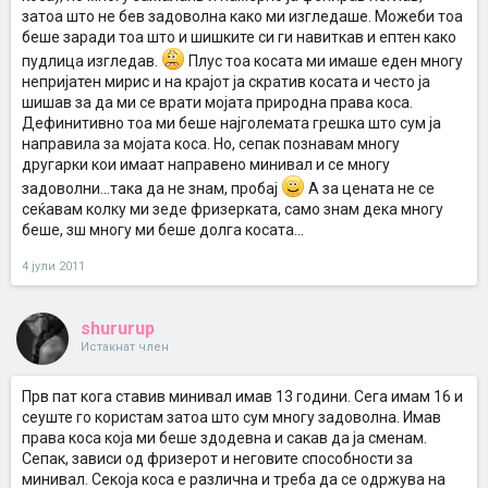
затоа што не бев задоволна како ми изгледаше. Можеби тоа
беше заради тоа што и шишките си ги навиткав и ептен како
пудлица изгледав.
Плус тоа косата ми имаше еден многу
непријатен мирис и на крајот ја скратив косата и често ја
шишав за да ми се врати мојата природна права коса.
Дефинитивно тоа ми беше најголемата грешка што сум ја
направила за мојата коса. Но, сепак познавам многу
другарки кои имаат направено минивал и се многу
задоволни...така да не знам, пробај
А за цената не се
сеќавам колку ми зеде фризерката, само знам дека многу
беше, зш многу ми беше долга косата...
4 јули 2011
shururup
Истакнат член
Прв пат кога ставив минивал имав 13 години. Сега имам 16 и
сеуште го користам затоа што сум многу задоволна. Имав
права коса која ми беше здодевна и сакав да ја сменам.
Сепак, зависи од фризерот и неговите способности за
минивал. Секоја коса е различна и треба да се одржува на