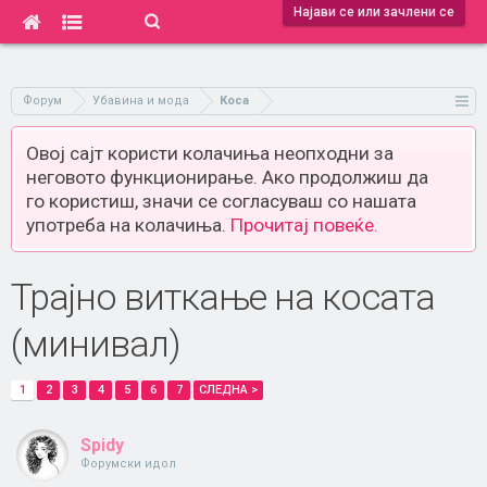
Најави се или зачлени се
Форум
Убавина и мода
Коса
Овој сајт користи колачиња неопходни за
неговото функционирање. Ако продолжиш да
го користиш, значи се согласуваш со нашата
употреба на колачиња.
Прочитај повеќе.
Трајно виткање на косата
(минивал)
1
2
3
4
5
6
7
СЛЕДНА >
Spidy
Форумски идол