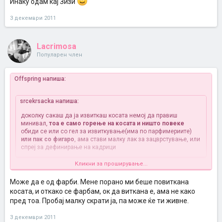
Инаку одам кај Зизи
3 декември 2011
Lacrimosa
Популарен член
Offspring напиша:
srcekrsacka напиша:
доколку сакаш да ја извиткаш косата немој да правиш
минивал,
тоа е само горење на косата и ништо повеке
обиди се или со гел за извиткување(има по парфимериите)
или пак со фигаро
, ама стави малку лак за зацврстување, или
спреј за дефинирање на кадрици
Кликни за проширување...
Срцекршачке, а како пак виткање со фигаро не е горење
И јас се мислам да и го направам ова на косава... Веќе немам
Може да е од фарби. Мене порано ми беше повиткана
ниту кадрици, како подвижна грмушка сум, незнам зошто не ми се
косата, и откако се фарбам, ок да виткана е, ама не како
дефинираат повеќе
Ај кој имал искуство со ова нека пише, да
знам дали да се правам или не
пред тоа. Пробај малку скрати ја, па може ќе ти живне.
3 декември 2011