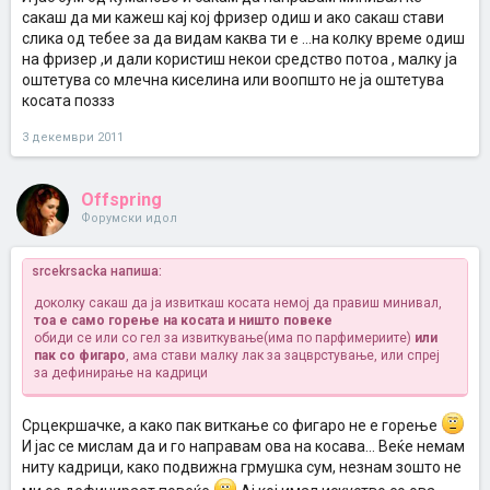
Кликни за проширување...
колку пари е?
сакаш да ми кажеш кај кој фризер одиш и ако сакаш стави
слика од тебее за да видам каква ти е ...на колку време одиш
Не сум од Скопје, од Куманово сум и 700 денари плаќам. Може и
на фризер ,и дали користиш некои средство потоа , малку ја
помалку ако се обновуваат само корените (израснатите делови).
оштетува со млечна киселина или воопшто не ја оштетува
косата поззз
3 декември 2011
Offspring
Форумски идол
srcekrsacka напиша:
доколку сакаш да ја извиткаш косата немој да правиш минивал,
тоа е само горење на косата и ништо повеке
обиди се или со гел за извиткување(има по парфимериите)
или
пак со фигаро
, ама стави малку лак за зацврстување, или спреј
за дефинирање на кадрици
Срцекршачке, а како пак виткање со фигаро не е горење
И јас се мислам да и го направам ова на косава... Веќе немам
ниту кадрици, како подвижна грмушка сум, незнам зошто не