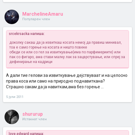
MarchelineAmaru
Популарен член
srcekrsacka напиша:
доколку сакаш да ја извиткаш косата немој да правиш минивал,
тоа е само горење на косата и ништо повеке
обиди се или со гел за извиткување(има по парфимериите) или
пак со фигаро, ама стави малку лак за зацврстување, или спреј за
дефинирање на кадрици
А дали тие гелови за извиткување дејствуваат и на целосно
права коса или само на природно поднавиткана?
Страшно сакам да ја навиткам,ама без горење ...
5 јули 2011
shururup
Истакнат член
love.edward напиша: