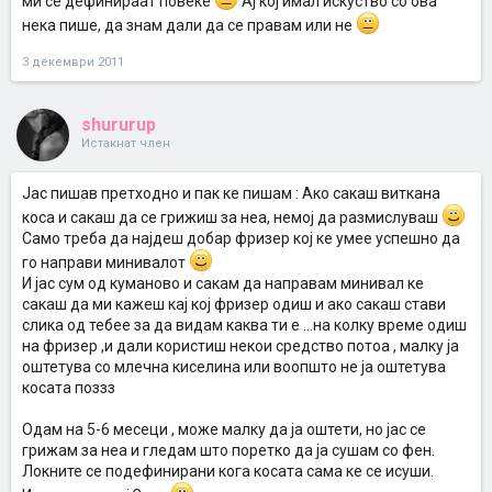
ми се дефинираат повеќе
Ај кој имал искуство со ова
нека пише, да знам дали да се правам или не
3 декември 2011
shururup
Истакнат член
Јас пишав претходно и пак ке пишам : Ако сакаш виткана
коса и сакаш да се грижиш за неа, немој да размислуваш
Само треба да најдеш добар фризер кој ке умее успешно да
го направи минивалот
И јас сум од куманово и сакам да направам минивал ке
сакаш да ми кажеш кај кој фризер одиш и ако сакаш стави
слика од тебее за да видам каква ти е ...на колку време одиш
на фризер ,и дали користиш некои средство потоа , малку ја
оштетува со млечна киселина или воопшто не ја оштетува
косата поззз
Одам на 5-6 месеци , може малку да ја оштети, но јас се
грижам за неа и гледам што поретко да ја сушам со фен.
Локните се подефинирани кога косата сама ке се исуши.