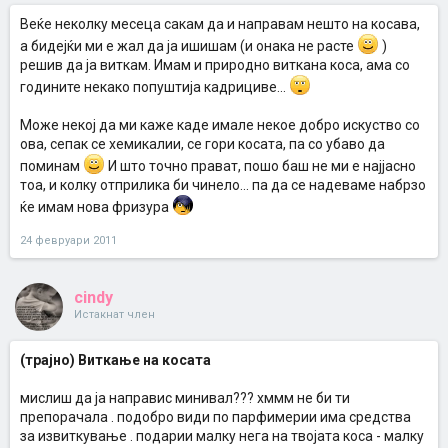
Веќе неколку месеца сакам да и направам нешто на косава,
а бидејќи ми е жал да ја ишишам (и онака не расте
)
решив да ја виткам. Имам и природно виткана коса, ама со
годините некако попуштија кадрициве...
Може некој да ми каже каде имале некое добро искуство со
ова, сепак се хемикалии, се гори косата, па со убаво да
поминам
И што точно прават, пошо баш не ми е најјасно
тоа, и колку отприлика би чинело... па да се надеваме набрзо
ќе имам нова фризура
24 февруари 2011
cindy
Истакнат член
(трајно) Виткање на косата
мислиш да ја направис минивал??? хммм не би ти
препорачала . подобро види по парфимерии има средства
за извиткување . подарии малку нега на твојата коса - малку