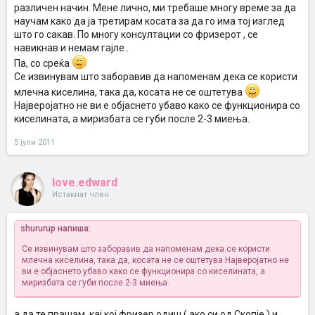
различен начин. Мене лично, ми требаше многу време за да
научам како да ја третирам косата за да го има тој изглед
што го сакав. По многу консултации со фризерот , се
навикнав и немам гајле .
Па, со среќа
Се извинувам што заборавив да напоменам дека се користи
млечна киселина, така да, косата не се оштетува
Најверојатно не ви е објаснето убаво како се функционира со
киселината, а миризбата се губи после 2-3 миења.
5 јули 2011
love.edward
Истакнат член
shururup напиша:
Се извинувам што заборавив да напоменам дека се користи
млечна киселина, така да, косата не се оштетува
Најверојатно не
ви е објаснето убаво како се функционира со киселината, а
миризбата се губи после 2-3 миења.
а да те прашам, кај кој фризер одиш ( ако си од Скопје ) и