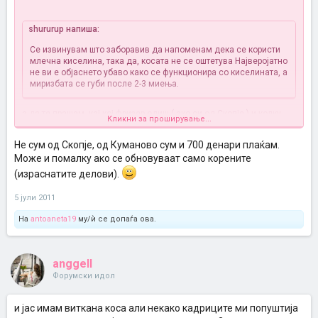
shururup напиша:
Се извинувам што заборавив да напоменам дека се користи
млечна киселина, така да, косата не се оштетува
Најверојатно
не ви е објаснето убаво како се функционира со киселината, а
миризбата се губи после 2-3 миења.
а да те прашам, кај кој фризер одиш ( ако си од Скопје ) и колку
Кликни за проширување...
пари е?
Не сум од Скопје, од Куманово сум и 700 денари плаќам.
Може и помалку ако се обновуваат само корените
(израснатите делови).
5 јули 2011
На
antoaneta19
му/ѝ се допаѓа ова.
anggell
Форумски идол
и јас имам виткана коса али некако кадриците ми попуштија