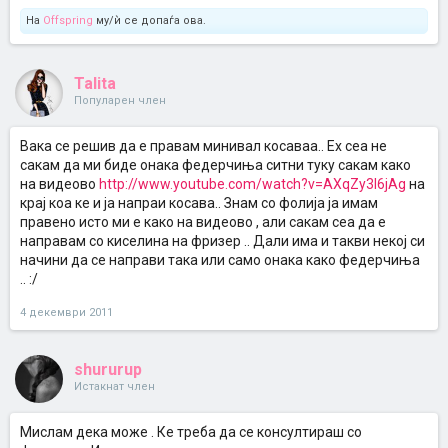
На
Offspring
му/ѝ се допаѓа ова.
Talita
Популарен член
Вака се решив да е правам минивал косаваа.. Ех сеа не
сакам да ми биде онака федерчиња ситни туку сакам како
на видеово
http://www.youtube.com/watch?v=AXqZy3l6jAg
на
крај коа ке и ја напраи косава.. Знам со фолија ја имам
правено исто ми е како на видеово , али сакам сеа да е
направам со киселина на фризер .. Дали има и такви некој си
начини да се направи така или само онака како федерчиња
.. :/
4 декември 2011
shururup
Истакнат член
Мислам дека може . Ке треба да се консултираш со