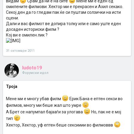
видам
Срам да ни е на сите
Мене ми е еден од
омилените филмови. Хектор ми е прекрасен и Ахил секако.
Секој ден да го гледам пак ќе си пуштам солзички на исти
сцени.
Дали и вас филмот ве допира толку или е само уште еден
досаден историски филм ?
Кој ви е омилен лик ?
31 октомври 2011
ludoto19
Форумски идол
Троја
Meне ми е многу убав филм
Ерик Бана е ептен секси во
филмов, многу ми беше жал што умре
А Брет се напумпал бајааѓи за улогава
Но, пак не е мој
тип
Хектор, Хектор, уф ептен беше сексииии во филмоввв