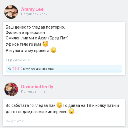
Ammy.Lee
Популарен член
Баш денес го гледав повторно.
Филмов е прекрасен ..
Омилен лик ми е Ахил (Бред Пит)
Уф кое тело го има
A и улогата му прилега
11 јануари 2012
На
TS-310
му/ѝ се допаѓа ова.
Divinebutterfly
Популарен член
Во саботата го гледав пак
Го даваа на ТВ и колку пати и
да го гледам,пак ми е интересен
8 март 2012