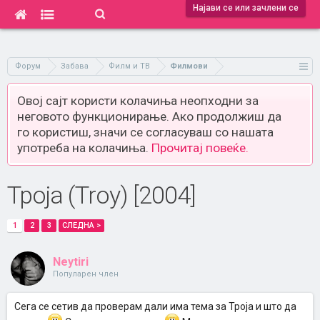
Најави се или зачлени се
Форум
Забава
Филм и ТВ
Филмови
Овој сајт користи колачиња неопходни за
неговото функционирање. Ако продолжиш да
го користиш, значи се согласуваш со нашата
употреба на колачиња.
Прочитај повеќе.
Троја (Troy) [2004]
1
2
3
СЛЕДНА >
Neytiri
Популарен член
Сега се сетив да проверам дали има тема за Троја и што да