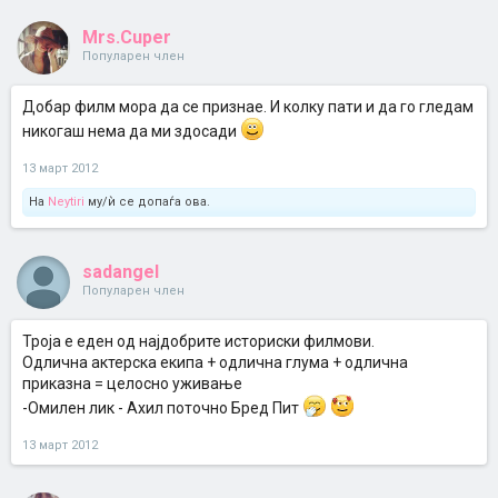
Mrs.Cuper
Популарен член
Добар филм мора да се признае. И колку пати и да го гледам
никогаш нема да ми здосади
13 март 2012
На
Neytiri
му/ѝ се допаѓа ова.
sadangel
Популарен член
Троја е еден од најдобрите историски филмови.
Одлична актерска екипа + одлична глума + одлична
приказна = целосно уживање
-Омилен лик - Ахил поточно Бред Пит
13 март 2012