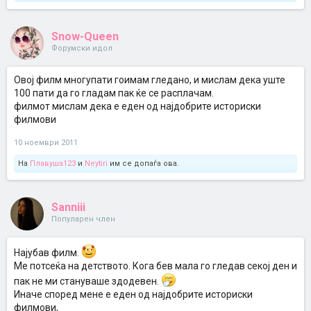
Snow-Queen
Форумски идол
Овој филм многупати гоимам гледано, и мислам дека уште
100 пати да го гладам пак ќе се расплачам.
филмот мислам дека е еден од најдобрите историски
филмови
10 ноември 2011
На
Плавуша123
и
Neytiri
им се допаѓа ова.
Sanniii
Популарен член
Најубав филм.
Ме потсеќа на детството. Кога бев мала го гледав секој ден и
пак не ми стануваше здодевен.
Иначе според мене е еден од најдобрите историски
филмови,