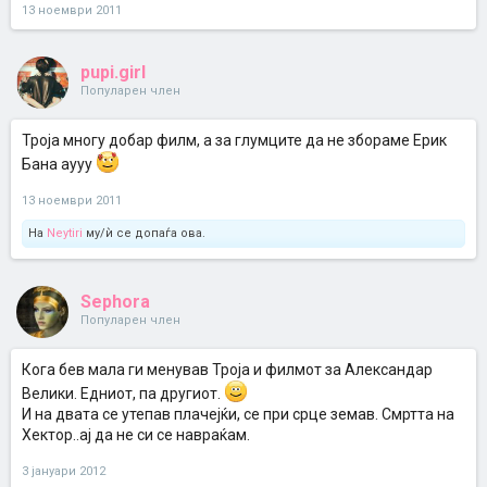
13 ноември 2011
pupi.girl
Популарен член
Троја многу добар филм, а за глумците да не збораме Ерик
Бана аууу
13 ноември 2011
На
Neytiri
му/ѝ се допаѓа ова.
Sephora
Популарен член
Кога бев мала ги менував Троја и филмот за Александар
Велики. Едниот, па другиот.
И на двата се утепав плачејќи, се при срце земав. Смртта на
Хектор..ај да не си се навраќам.
3 јануари 2012