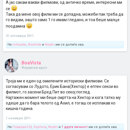
А јас сакам вакви филмови, од античко време, интересни ми
се
Така да мене овој филм ми се допадна, можеби пак треба да
го видам, зашто само 1 го имам гледано, и тоа беше малце
поодамна
31 октомври 2011
На
mileystar
,
BoaVista
и
Neytiri
им се допаѓа ова.
BoaVista
Форумски идол
Троја ми е еден од омилените историски филмови. Се
согласувам со Лудото, Ерик Бана(Хектор) е ептен секси во
филмот, го засени Бред Пит во секој поглед.
Најтажен момент ми беше смртта на Хектор и кога татко му
одеше да го бара телото од Ахил, е тогаш се исплакав ко
кишна година.
1 ноември 2011
На
Плавуша123
,
Sephora
,
Neytiri
и
1 друга личност
им се допаѓа ова.