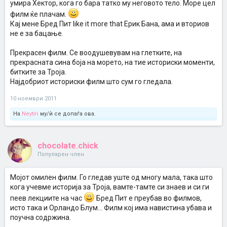
умира Хектор, кога го бара татко му неговото тело. Море цел
филм ќе плачам.
Кај мене Бред Пит like it more that Ерик Бана, ама и вториов
не е за бацање.
Прекрасен филм. Се воодушевувам на глетките, на
прекрасната сина боја на морето, на тие историски моменти,
битките за Троја.
Најдобриот историски филм што сум го гледала.
10 ноември 2011
На
Neytiri
му/ѝ се допаѓа ова.
chocolate.chick
Популарен член
Мојот омилен филм. Го гледав уште од многу мала, така што
кога учевме историја за Троја, вамте-тамте си знаев и си ги
пеев лекциите на час
Бред Пит е преубав во филмов,
исто така и Орландо Блум... Филм кој има навистина убава и
поучна содржина.