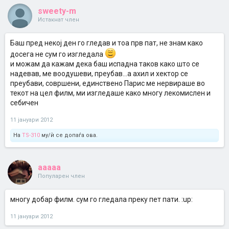
sweety-m
Истакнат член
Баш пред некој ден го гледав и тоа прв пат, не знам како
досега не сум го изгледала
и можам да кажам дека баш испадна таков како што се
надевав, ме воодушеви, преубав...а ахил и хектор се
преубави, совршени, единствено Парис ме нервираше во
текот на цел филм, ми изгледаше како многу лекомислен и
себичен
11 јануари 2012
На
TS-310
му/ѝ се допаѓа ова.
aaaaa
Популарен член
многу добар филм. сум го гледала преку пет пати. :up:
11 јануари 2012