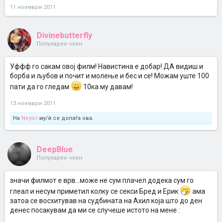
11 ноември 2011
Divinebutterfly
Популарен член
Уффф го сакам овој филм! Навистина е добар! ДА видиш и
борба и љубов и почит и молење и бес и се! Можам уште 100
пати да го гледам
10ка му давам!
13 ноември 2011
На
Neytiri
му/ѝ се допаѓа ова.
DeepBlue
Популарен член
значи филмот е врв...може не сум плачел додека сум го
глеал и несум приметил колку се секси Бред и Ерик
ама
затоа се восхитував на судбината на Ахил која што до ден
денес посакувам да ми се случеше истото на мене :