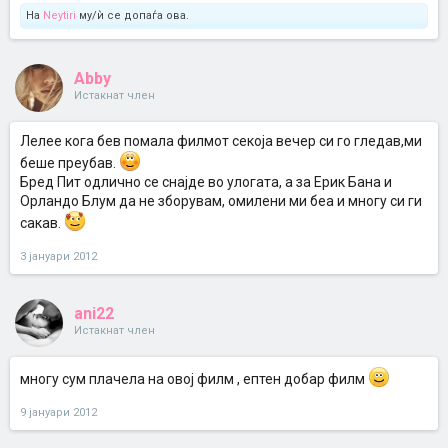
На
Neytiri
му/ѝ се допаѓа ова.
Abby
Истакнат член
Лелее кога бев помала филмот секоја вечер си го гледав,ми
беше преубав.
Бред Пит одлично се снајде во улогата, а за Ерик Бана и
Орландо Блум да не зборувам, омилени ми беа и многу си ги
сакав.
3 јануари 2012
ani22
Истакнат член
многу сум плачела на овој филм , eптен добар филм
9 јануари 2012