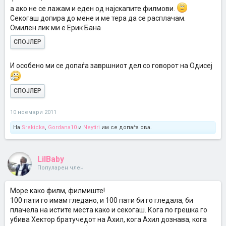
а ако не се лажам и еден од најскапите филмови.
Секогаш допира до мене и ме тера да се расплачам.
Омилен лик ми е Ерик Бана
СПОЈЛЕР
И особено ми се допаѓа завршниот дел со говорот на Одисеј
СПОЈЛЕР
10 ноември 2011
На
Srekicka
,
Gordana10
и
Neytiri
им се допаѓа ова.
LilBaby
Популарен член
Море како филм, филмиште!
100 пати го имам гледано, и 100 пати би го гледала, би
плачела на истите места како и секогаш. Кога по грешка го
убива Хектор братучедот на Ахил, кога Ахил дознава, кога