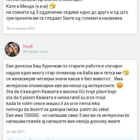
Кате и Менде (к и м)
на сликата од 3 одделение седиме едно до друго и од што
сум прехепи ми се гледаат 5ките од големата насмевка
30 ноември 2010
Ivu4
Истакнат член
Еве денеска баш буричкав по старите работи и случајно
најдов еден многу стар споменар на баба ми и тетка ми
се изнасмејав читаејки значи каков е бил животот... Има
интересни споменарки еве ви некои од интересните:
Sta da ti kazujem Кваката е висока Oci tvoje plave boje
sta da ti pisem Кваката е ниска ranili su srce moje
kada te volim секое машко il za srce nema leka
nemogu da disem! за девојка писка. patim do veka!
Еве има 100000... но напишав само 3 ако ви се интересни ќе
напишам повеќе ај напишете вие некоја доколку имате
26 мај 2011