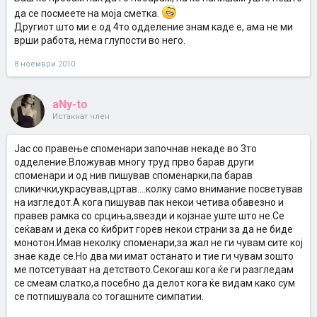
да се посмеете на моја сметка.
Другиот што ми е од 4то одделение знам каде е, ама не ми
врши работа, нема глупости во него.
8 ноември 2010
aNy-to
Истакнат член
Јас со правење споменари започнав некаде во 3то
одделение.Вложував многу труд прво барав други
споменари и од нив пишував споменарки,па барав
сликички,украсував,цртав....колку само внимание посветував
на изгледот.А кога пишував пак некои четива обавезно и
правев рамка со срциња,ѕвезди и којзнае уште што не.Се
сеќавам и дека со ќибрит горев некои страни за да не биде
монотон.Имав неколку споменари,за жал не ги чувам сите кој
знае каде се.Но два ми имат останато и тие ги чувам зошто
ме потсетуваат на детството.Секогаш кога ќе ги разгледам
се смеам слатко,а посебно да делот кога ќе видам како сум
се потпишувала со тогашните симпатии.