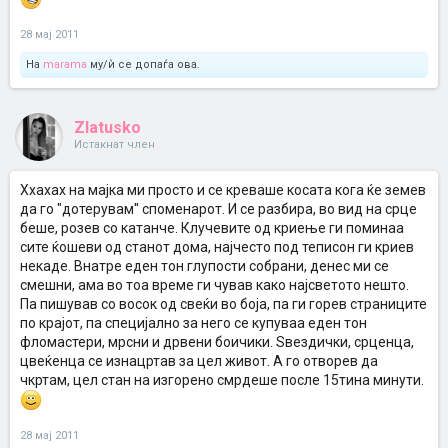
28 мај 2011
На
marama
му/ѝ се допаѓа ова.
Zlatusko
Истакнат член
Ххахах на мајка ми просто и се креваше косата кога ќе земев
да го "дотерувам'' споменарот. И се разбира, во вид на срце
беше, розев со катанче. Клучевите од криење ги поминаа
сите ќошеви од станот дома, најчесто под теписон ги криев
некаде. Внатре еден тон глупости собрани, денес ми се
смешни, ама во тоа време ги чував како најсветото нешто.
Па пишував со восок од свеќи во боја, па ги горев страниците
по крајот, па специјално за него се купуваа еден тон
фломастери, мрсни и дрвени боичики. Ѕвездички, срценца,
цвеќенца се изнацртав за цел живот. А го отворев да
чкртам, цел стан на изгорено смрдеше после 15тина минути.
28 мај 2011