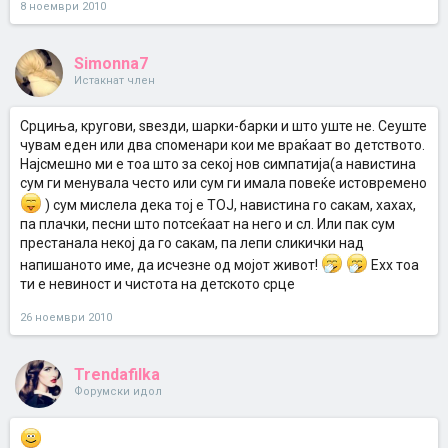
8 ноември 2010
Simonna7
Истакнат член
Срциња, кругови, ѕвезди, шарки-барки и што уште не. Сеуште
чувам еден или два споменари кои ме враќаат во детството.
Најсмешно ми е тоа што за секој нов симпатија(а навистина
сум ги менувала често или сум ги имала повеќе истовремено
) сум мислела дека тој е ТОЈ, навистина го сакам, хахах,
па плачки, песни што потсеќаат на него и сл. Или пак сум
престанала некој да го сакам, па лепи сликички над
напишаното име, да исчезне од мојот живот!
Ехх тоа
ти е невиност и чистота на детското срце
26 ноември 2010
Trendafilka
Форумски идол