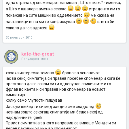
една страна од споменарот напишав ,, Што е маж? - именка,
а Што е швалер заменка секако
утредента им го
покажав на сите машки во одделението
ме кажаа на
наставниците па ми го конфискуваа
штета би
сакала да го задржев
30 ноември 2010
kate-the-great
Популарен член
хахаха интересна темава
браво за основачот
јас за секој симпатија си правев посебен споменар и кога ќе
престанев да го сакам си ги одлепував сликичките и го
фрлав во канта и си правев нов споменар за новиот
симпатија
колку само глупости пишував
Јас сум шеќер ти си мед заедно сме сладолед
незнам зошто секогаш симпатија ми беше некој од
најодличните :geek:
Првиот симпатија за кого направив се викаше Менде и си
лепев паковки од ким во споменарот