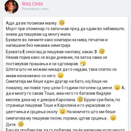
Wild.Child
Популарен член
Ајде да ве посмеам малку.
Мојот прв споменар го започнав пред да одам во забавиште,
знаев да пишувам од многу мала.
Буквите во линиите како компири на нива, печатни и
напишани без никаква симетрија.
Буквата
Е
секогаш ја пишував наопаку, какао
З
.
Немав појма како се води дневник, па затоа сама си
поставував прашања и си одговарав.
Штета што не можам никаде да го најдам, така слатко се
имам изнасмеано со него.
Симпатија ми беше еден другар на бато, кој беше ни
помалку, ни повќе туку цели 5 години поголем од мене.
А,
да и многу го сакав Тоше, ама него го баталив бидејќи
мислев дека му е девојка Каролина.
Бруки сум била, по
страници пишував Тоше и Каролина и го украсував со
цветчиња и срциња околу.
На момчето што ми беше
симпатија му пишував песни, пораки, цртав срциња...
Дете.
Баш ќе пробам пак да го побарам, па ќе напишам уште нешто