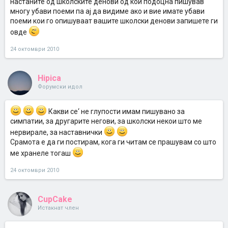
настаните од школските денови од кои подоцна пишував
многу убави поеми па ај да видиме ако и вие имате убави
поеми кои го опишуваат вашите школски денови запишете ги
овде
24 октомври 2010
Hipica
Форумски идол
Какви се‘ не глупости имам пишувано за
симпатии, за другарите негови, за школски некои што ме
нервирале, за наставнички
Срамота е да ги постирам, кога ги читам се прашувам со што
ме хранеле тогаш
24 октомври 2010
CupCake
Истакнат член