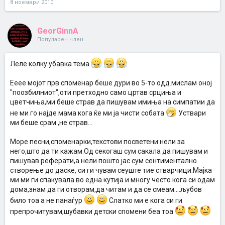
8 ноември 2010
GeorGinnA
Популарен член
Леле колку убавка тема
Ееее мојот прв споменар беше дури во 5-то одд.мислам оној
"поозбилниот",оти претходно само цртав срциња и
цветчиња,ми беше страв да пишувам имиња на симпатии да
не ми го најде мама кога ќе ми ја чисти собата
Уствари
ми беше срам ,не страв...
Море песни,споменарки,текстови посветени нели за
него,што да ти кажам.Од секогаш сум сакала да пишувам и
пишував реферати,а нели пошто јас сум сентиментално
створење до даске, си ги чувам сеуште тие стварчици.Мајка
ми ми ги спакувала во една кутија и многу често кога си одам
дома,знам да ги отворам,да читам и да се смеам....љубов
било тоа а не панаѓур
Слатко ми е кога си ги
препрочитувам,шубавки детски спомени беа тоа