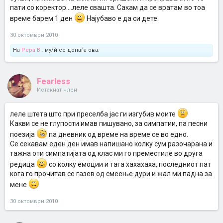
пати со коректор....леле свашта. Сакам да се вратам во тоа
време барем 1 ден
Најубаво е да си дете.
30 октомври 2010
На
Pepa B..
му/ѝ се допаѓа ова.
Fearless
Истакнат член
леле штета што при преселба јас ги изгубив моите
Какви се не глупости имав пишувано, за симпатии, па песни
поезија
па дневник од време на време се во едно.
Се секавам еден ден имав напишано колку сум разочарана и
тажна оти симпатијата од клас ми го преместиле во друга
редица
со колку емоции и тага хахахаха, последниот пат
кога го прочитав се газев од смеење дури и жал ми падна за
мене
30 октомври 2010