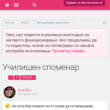
Најави се или зачлени се
Форум
Живот
Литература и уметност
Овој сајт користи колачиња неопходни за
неговото функционирање. Ако продолжиш да
го користиш, значи се согласуваш со нашата
употреба на колачиња.
Прочитај повеќе.
Училишен споменар
1
2
3
СЛЕДНА >
kuchka
Истакнат член
Јас кога бев помала често знаев да ги запишувам