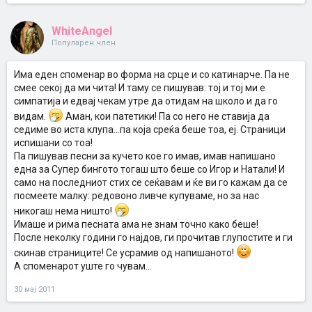
WhiteAngel
Популарен член
Има еден споменар во форма на срце и со катинарче. Па не
смее секој да ми чита! И таму се пишував: тој и тој ми е
симпатија и едвај чекам утре да отидам на школо и да го
видам.
Аман, кои патетики! Па со него не ставија да
седиме во иста клупа...па која среќа беше тоа, еј. Страници
испишани со тоа!
Па пишував песни за кучето кое го имав, имав напишано
една за Супер бингото тогаш што беше со Игор и Натали! И
само на последниот стих се сеќавам и ќе ви го кажам да се
посмеете малку: редовоно ливче купуваме, но за нас
никогаш нема ништо!
Имаше и рима песната ама не знам точно како беше!
После неколку години го најдов, ги прочитав глупостите и ги
скинав страниците! Се усрамив од напишаното!
А споменарот уште го чувам...
30 мај 2011