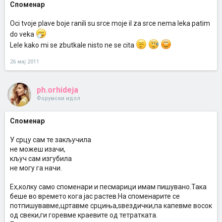
Споменар
Oci tvoje plave boje ranili su srce moje il za srce nema leka patim
do veka
Lele kako mi se zbutkale nisto ne se cita
26 мај 2011
ph.orhideja
Форумски идол
Споменар
У срцу сам те закључила
не можеш изачи,
кључ сам изгубила
не могу га начи.
Ех,колку само споменари и песмарици имам пишувано.Така
беше во времето кога јас растев.На споменарите се
потпишувавме,цртавме срциња,ѕвездички,па капевме восок
од свеки,ги горевме краевите од тетратката.