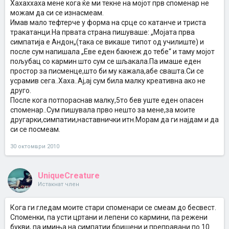
Хахаххаха мене кога ќе ми текне на мојот прв споменар не
можам да си се изнасмеам.
Имав мало тефтерче у форма на срце со катанче и триста
тракатанци.На првата страна пишуваше: „Мојата прва
симпатија е Андон„(така се викаше типот од училиште) и
после сум напишала „Еве еден бакнеж до тебе“ и таму мојот
пољубац со кармин што сум се шљакала.Па имаше еден
простор за писменце,што би му кажала,абе свашта.Си се
усрамив сега..Хаха..Ај,ај сум била малку креативна ако не
друго.
После кога потпораснав малку,5то бев уште еден опасен
споменар..Сум пишувала прво нешто за мене,за моите
другарки,симпатии,наставнички итн.Морам да ги најдам и да
си се посмеам.
30 октомври 2010
UniqueCreature
Истакнат член
Кога ги гледам моите стари споменари се смеам до бесвест.
Споменки, па усти цртани и лепени со кармини, па режени
букви, па имиња на симпатии бришени и преправани по 10