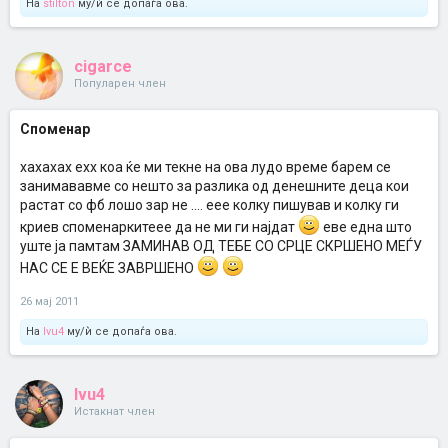
На
stilton
му/ѝ се допаѓа ова.
cigarce
Популарен член
Споменар
хахахах ехх коа ќе ми текне на ова лудо време барем се
занимававме со нешто за разлика од денешните деца кои
растат со фб лошо зар не .... еее колку пишував и колку ги
криев споменаркитеее да не ми ги најдат
еве една што
уште ја памтам ЗАМИНАВ ОД ТЕБЕ СО СРЦЕ СКРШЕНО МЕЃУ
НАС СЕ Е ВЕЌЕ ЗАВРШЕНО
26 мај 2011
На
Ivu4
му/ѝ се допаѓа ова.
Ivu4
Истакнат член