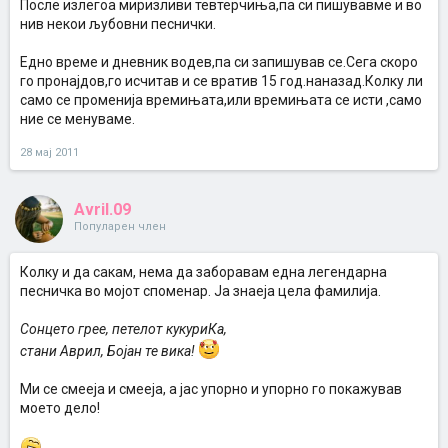
После излегоа миризливи тевтерчиња,па си пишувавме и во
нив некои љубовни песнички.
Едно време и дневник водев,па си запишував се.Сега скоро
го пронајдов,го исчитав и се вратив 15 год.наназад.Колку ли
само се променија времињата,или времињата се исти ,само
ние се менуваме.
28 мај 2011
Avril.09
Популарен член
Колку и да сакам, нема да заборавам една легендарна
песничка во мојот споменар. Ја знаеја цела фамилија.
Сонцето грее, петелот кукуриКа,
стани Аврил, Бојан те вика!
Ми се смееја и смееја, а јас упорно и упорно го покажував
моето дело!