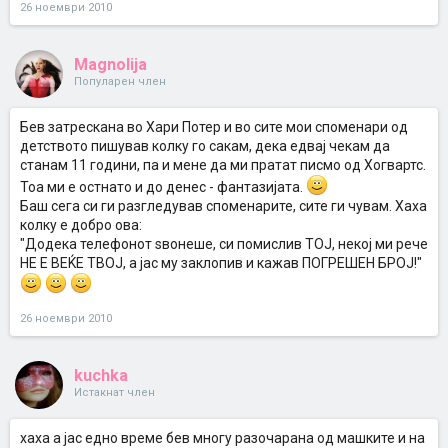
26 ноември 2010
Magnolija
Популарен член
Бев затрескана во Хари Потер и во сите мои споменари од
детството пишував колку го сакам, дека едвај чекам да
станам 11 години, па и мене да ми пратат писмо од Хогвартс.
Тоа ми е остнато и до денес - фантазијата.
Баш сега си ги разгледував споменарите, сите ги чувам. Хаха
колку е добро ова:
"Додека телефонот ѕвонеше, си помислив ТОЈ, некој ми рече
НЕ Е ВЕЌЕ ТВОЈ, а јас му заклопив и кажав ПОГРЕШЕН БРОЈ!"
26 ноември 2010
kuchka
Истакнат член
хаха а јас едно време бев многу разочарана од машките и на