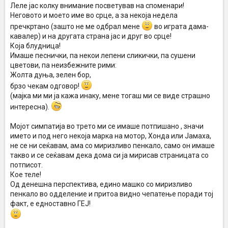
Леле јас колку внимание посветував на споменари!
Неговото и моето име во срце, а за некоја недела
пречкртано (зашто не ме одбрал мене
во играта дама-
кавалер) и на другата страна јас и друг во срце!
Која блудница!
Имаше песнички, па некои лепени сликички, па сушени
цветови, па неизбежните рими:
Жолта дуња, зелен бор,
брзо чекам одговор!
(мајка ми ми ја кажа инаку, мене тогаш ми се виде страшно
интересна).
Мојот симпатија во трето ми се имаше потпишано , значи
името и под него некоја марка на мотор, Хонда или Јамаха,
не се ни сеќавам, ама со миризливо пенкало, само он имаше
такво и се сеќавам дека дома си ја мирисав страницата со
потписот.
Кое теле!
Од денешна перспектива, едино машко со миризливо
пенкало во одделение и притоа видно чепатење поради тој
факт, е едноставно ГЕЈ!