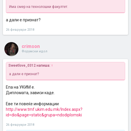
Има смер на технолошки факултет.
а дали е признат?
26 февруари 2018
crimson
Форумски идол
Sweetlove_0312 напиша:
↑
а дали е признат?
Епа на УКИМ е.
Дипломата, зависи каде.
Еве ти повеќе информации
http://www.tmf.ukim.edu.mk/Index.aspx?
id=dio&page=static&grupa=ndodiplomski
26 февруари 2018