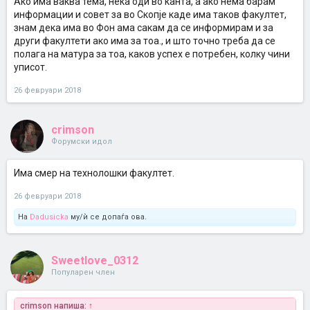
Ако има ваква тема, нека оди во канта, а ако нема барам
информации и совет за во Скопје каде има таков факултет,
знам дека има во Фон ама сакам да се информирам и за
други факултети ако има за тоа., и што точно треба да се
полага на матура за тоа, каков успех е потребен, колку чини
уписот.
26 февруари 2018
crimson
Форумски идол
Има смер на технолошки факултет.
26 февруари 2018
На
Dadusicka
му/ѝ се допаѓа ова.
Sweetlove_0312
Популарен член
crimson напиша:
↑