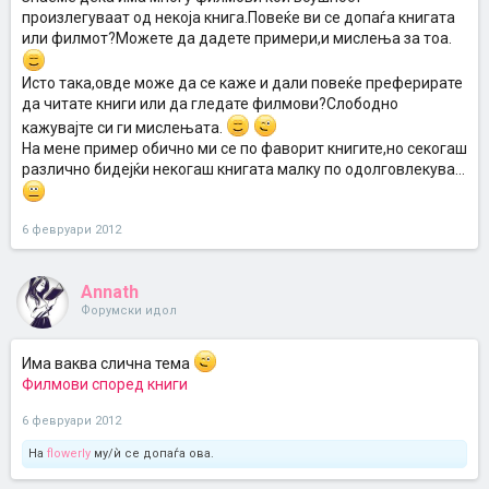
произлегуваат од некоја книга.Повеќе ви се допаѓа книгата
или филмот?Можете да дадете примери,и мислења за тоа.
Исто така,овде може да се каже и дали повеќе преферирате
да читате книги или да гледате филмови?Слободно
кажувајте си ги мислењата.
На мене пример обично ми се по фаворит книгите,но секогаш
различно бидејќи некогаш книгата малку по одолговлекува...
6 февруари 2012
Annath
Форумски идол
Има ваква слична тема
Филмови според книги
6 февруари 2012
На
flowerly
му/ѝ се допаѓа ова.