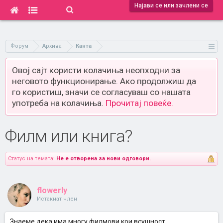
Најави се или зачлени се
Форум
Архива
Канта
Овој сајт користи колачиња неопходни за
неговото функционирање. Ако продолжиш да
го користиш, значи се согласуваш со нашата
употреба на колачиња.
Прочитај повеќе.
Филм или книга?
Статус на темата:
Не е отворена за нови одговори.
flowerly
Истакнат член
Знаеме дека има многу филмови кои всушност