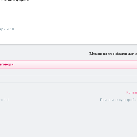
ври 2010
(Мораш да се најавиш или з
дговори.
Конта
o Ltd.
Пријави злоупотреба