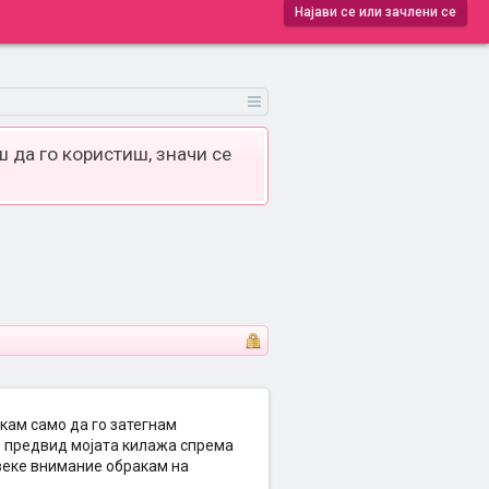
Најави се или зачлени се
 да го користиш, значи се
акам само да го затегнам
во предвид мојата килажа спрема
овеке внимание обракам на