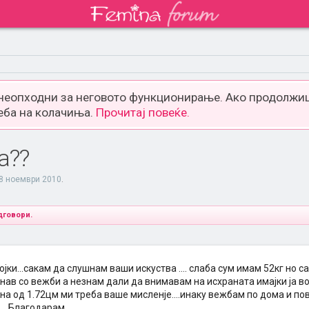
 неопходни за неговото функционирање. Ако продолжиш
еба на колачиња.
Прочитај повеќе.
а??
8 ноември 2010
.
дговори.
јки...сакам да слушнам ваши искуства .... слаба сум имам 52кг но с
чнав со вежби а незнам дали да внимавам на исхраната имајки ја 
на од 1.72цм ми треба ваше мисленје....инаку вежбам по дома и п
 ...Благодарам