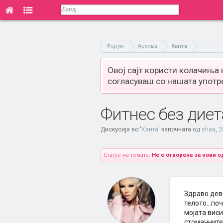
Форум
Архива
Канта
Овој сајт користи колачиња
согласуваш со нашата употр
Фитнес без диет
Дискусија во '
Канта
' започната од
shaa
,
2
Статус на темата:
Не е отворена за нови о
Здраво дево
телото...по
мојата виси
стомачните