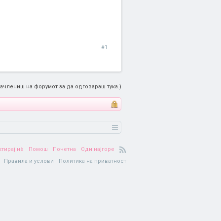
#1
ачлениш на форумот за да одговараш тука.)
ктирај нè
Помош
Почетна
Оди најгоре
Правила и услови
Политика на приватност