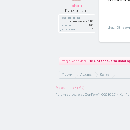
shaa
Истакнат член
Се зачлени на:
8 септември 2010
Пораки:
80
shaa
,
28 ноем
Допаѓања:
7
Статус на темата:
Не е отворена за нови о
Форум
Архива
Канта
Македонски (MK)
Forum software by XenForo™
©2010-2014 XenFor