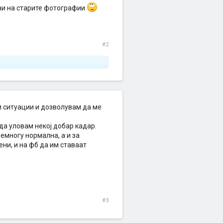
ени на старите фотографии
#2
и ситуации и дозволувам да ме
да уловам некој добар кадар.
емногу нормална, а и за
ни, и на фб да им ставаат
#3