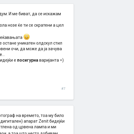
ум. И ме биват, да се искажам
ола нозе ќе ти се скратени а цел
е сеќавањата
е остане уникатен олдскул стил
вени очи, да може да ја зачува
...
идејќи е
посигурна
варијанта =)
#7
тограф на времето, тоа му било
едигитален) апарат Zenit бидејќи
етлена од црвена лампа и ми
вои, а тоа што често добивам