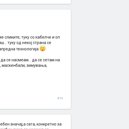
е сликите, туку со кабелче и оп
... туку од некој страна се
напредна технологија
да се насмеам... да се сетам на
и, маскенбали, зимувања,
#10
бен значај,а сега, конкретно за