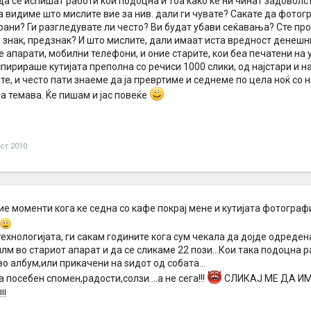
да се испишат работи кои подоцна и тоа како ќе ни чинат задоволс
да видиме што мислите вие за нив. дали ги чувате? Сакате да фотог
ани? Ги разгледувате ли често? Ви будат убави сеќавања? Сте пр
ј знак, предзнак? И што мислите, дали имаат иста вредност денешн
 апарати, мобилни телефони, и оние старите, кои беа печатени на 
пирираше кутијата преполна со речиси 1000 слики, од најстари и на
те, и често пати знаеме да ја превртиме и седнеме по цела ноќ со н
а темава. Ќе пишам и јас повеќе
уст 2010
ие моменти кога ке седна со кафе покрај мене и кутијата фотограф
ехнологијата, ги сакам годините кога сум чекала да дојде одреден
лм во стариот апарат и да се сликаме 22 пози...Кои така подоцна 
о албум,или прикачени на ѕидот од собата...
а посебен спомен,радости,солзи....а не сега!!!
СЛИКАЈ МЕ ДА ИМ
!!!