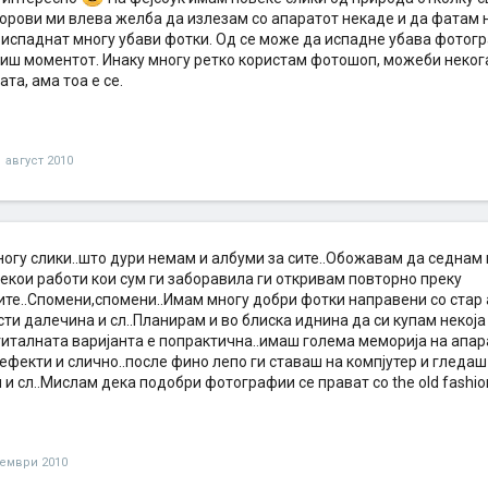
орови ми влева желба да излезам со апаратот некаде и да фатам 
 испаднат многу убави фотки. Од се може да испадне убава фотогр
виш моментот. Инаку многу ретко користам фотошоп, можеби неког
та, ама тоа е се.
1 август 2010
огу слики..што дури немам и албуми за сите..Обожавам да седнам 
екои работи кои сум ги заборавила ги откривам повторно преку
те..Спомени,спомени..Имам многу добри фотки направени со стар а
сти далечина и сл..Планирам и во блиска иднина да си купам некоја
италната варијанта е попрактична..имаш голема меморија на апара
ефекти и слично..после фино лепо ги ставаш на компјутер и гледа
 и сл..Мислам дека подобри фотографии се прават со the old fashion
тември 2010