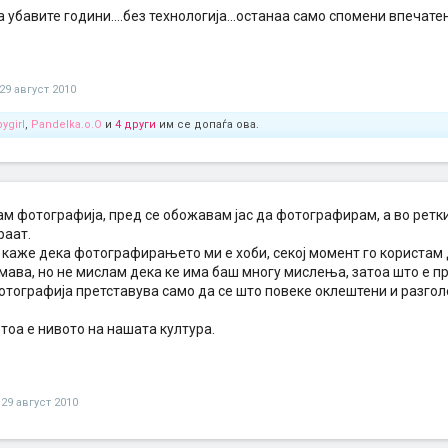
 убавите години....без технологија...останаа само спомени впечат
29 август 2010
ygirl
,
Pandelka.o.O
и
4 други
им се допаѓа ова.
м фотографија, пред се обожавам јас да фотографирам, а во ретк
аат.
 каже дека фотографирањето ми е хоби, секој момент го користам 
мава, но не мислам дека ке има баш многу мислења, затоа што е пр
тографија претставува само да се што повеке оклештени и разголе
тоа е нивото на нашата култура.
29 август 2010