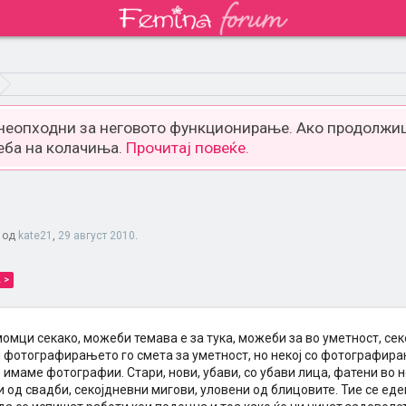
 неопходни за неговото функционирање. Ако продолжиш
еба на колачиња.
Прочитај повеќе.
а од
kate21
,
29 август 2010
.
 >
момци секако, можеби темава е за тука, можеби за во уметност, секо
 фотографирањето го смета за уметност, но некој со фотографир
 имаме фотографии. Стари, нови, убави, со убави лица, фатени во 
од свадби, секојдневни мигови, уловени од блицовите. Тие се еде