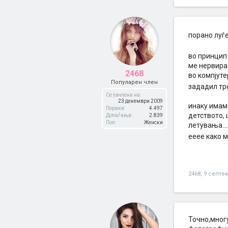
порано луѓе
во принцип
ме нервира 
2468
во компјуте
Популарен член
зададил тр
Се зачлени на:
23 декември 2009
инаку имам 
Пораки:
4.497
детството,
Допаѓања:
2.839
Пол:
Женски
летувања...
ееее како 
2468
,
9 септе
Точно,многу