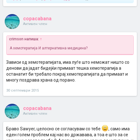
copacabana
Активен член
crimson напиша:
↑
А хемотерапија И алтернативна медицина?
Зависи од хемотерапијата, има луѓе што неможат ништо со
денови да јадат бидејќи примаат тешка хемотерапија а
останатит би требало покрај хемотерапијата да примаат и
многу поздрава храна од порано.
30 септември 2015
copacabana
Активен член
Браво Sawyer, целосно се согласувам со тебе
, само има
еден голем проблем кај нас во државава, а тоа е што за се