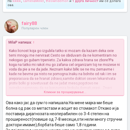
На
kikkki
,
CameliaMiller
,
theowndemon
и
1 друга личност
им се допаѓа
ова.
fairy88
Популарен член
MilaP напиша:
↑
Kako licnost koja go izgubila tatko si mozam da kazam deka ovie
temi mnogu me nerviraat.Cesto se obiduvam da ne komentiram no
nekogas go gubam trpenieto..Za kakva zdrava hrana se zbore?Pa
koga na tatko mi rakot mu go zafana cel organizam toj ne mozese ni
voda da pie a ne da jade..Neznam kakvi bilki se ne mu zemavme i
kade ne bevme pa nisto ne pomogna.Inaku na bolnite od rak i im se
preporacuva da se hranat zdravo,samite doktori osven lekarstvata
protiv bolki gi sovetuvaat da ne jadat meso,pogotovo ne
svinsko,najmnogu da se konzumira brokula,domati,orasi...Znaci
Кликни за проширување...
doktorite sovetuvaat bolnite da se hranat zdravo no za zal vo
poveketo slucaevi ni medicinata a pogotovo ne hranata ne im
pomagaat na bolnite,ne im pomogna ni na tatko mi ni na svekor
Ова како јас да сум го напишала.На мене мајка ми беше
mi.Zatoa batalete so toa da se borime protiv rakot so zdrava
болна од рак со метастази и асцит во стомакот.Откако и ја
hrana,jadete zdravo dodeka ste zdravi,koga veke ne daj boze ke se
поставија дијагнозата неоперабилен со 3-4 степен на
razbolite nisto ne pomaga....
проширеност(повише од 7-8 месеци,оти нели многу стручни
доктори имаме),борбата беше само 1,8 години.