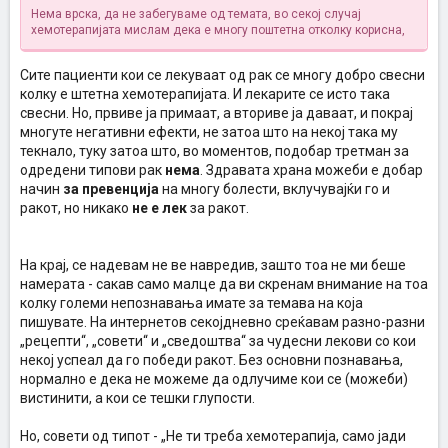
Нема врска, да не забегуваме од темата, во секој случај
хемотерапијата мислам дека е многу поштетна отколку корисна,
Сите пациенти кои се лекуваат од рак се многу добро свесни
колку е штетна хемотерапијата. И лекарите се исто така
свесни. Но, првиве ја примаат, а вториве ја даваат, и покрај
многуте негативни ефекти, не затоа што на некој така му
текнало, туку затоа што, во моментов, подобар третман за
одредени типови рак
нема
. Здравата храна можеби е добар
начин
за превенција
на многу болести, вклучувајќи го и
ракот, но никако
не е лек
за ракот.
На крај, се надевам не ве навредив, зашто тоа не ми беше
намерата - сакав само малце да ви скренам внимание на тоа
колку големи непознавања имате за темава на која
пишувате. На интернетов секојдневно среќавам разно-разни
„рецепти“, „совети“ и „сведоштва“ за чудесни лекови со кои
некој успеал да го победи ракот. Без основни познавања,
нормално е дека не можеме да одлучиме кои се (можеби)
вистинити, а кои се тешки глупости.
Но, совети од типот - „Не ти треба хемотерапија, само јади