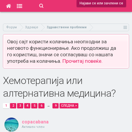
Најави се или зачлени се
Форум
Здравје
Здравствени проблеми
Овој сајт користи колачиња неопходни за
неговото функционирање. Ако продолжиш да
го користиш, значи се согласуваш со нашата
употреба на колачиња.
Прочитај повеќе.
Хемотерапија или
алтернативна медицина?
1
2
3
4
5
6
→
9
СЛЕДНА >
copacabana
Активен член