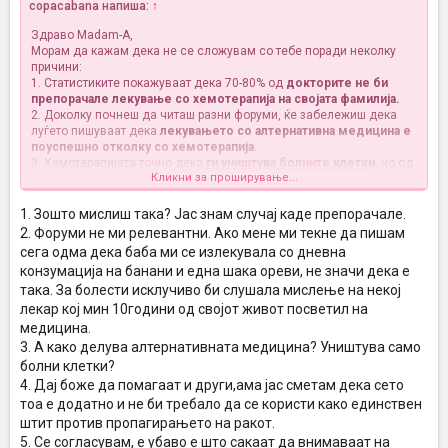
copacabana напиша:
↑
Здраво Madam-A,
Морам да кажам дека не се сложувам со тебе поради неколку
причини:
1. Статистиките покажуваат дека 70-80% од
докторите не би
препорачале лекување со хемотерапија на својата фамилија.
2. Доколку почнеш да читаш разни форуми, ќе забележиш дека
луѓето пишуваат дека
лекувањето со алтернативна медицина е
поуспешно отколку со хемотерапија.
3. Хемотерапијата точно дека
ги уништува болните клетки,
но од
Кликни за проширување...
друга страна ги уништува и здравите клетки во организмот, и на
тој начин делува кон побрзо ширење на ракот.
4. Во право си дека неможеме да веруваме на сите ''жимимајка
1. Зошто мислиш така? Јас знам случај каде препорачале.
лекови ", и знам дека луѓето од мака купуваат се што ќе слушнат
2. Форуми не ми релевантни. Ако мене ми текне да пишам
дека помага во оваа борба, но има и лекови кои навистина
сега одма дека баба ми се излекувала со дневна
помагаат и превентивно и за оболените од рак.
конзумација на банани и една шака ореви, не значи дека е
5. Сметам дека свеста кај народот за оваа болест е веќе на
така. За болести исклучиво би слушала мислење на некој
високо ниво и повеќето внимаваат што внесуваат во организмот
и како живеат.
лекар кој мин 10години од својот живот посветил на
6. Докторите освен хемотерапија и операција не нудат друго
медицина.
решение, а има.
3. А како делува алтернативната медицина? Уништува само
болни клетки?
4. Дај боже да помагаат и други,ама јас сметам дека сето
тоа е додатно и не би требало да се користи како единствен
штит против пропагирањето на ракот.
5. Се согласувам, е убаво е што сакаат да внимаваат на