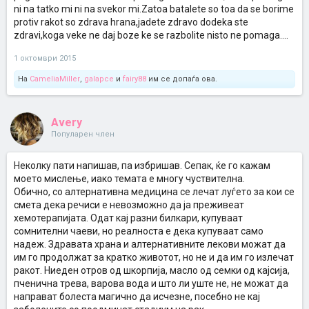
ni na tatko mi ni na svekor mi.Zatoa batalete so toa da se borime
protiv rakot so zdrava hrana,jadete zdravo dodeka ste
zdravi,koga veke ne daj boze ke se razbolite nisto ne pomaga....
1 октомври 2015
На
CameliaMiller
,
galapce
и
fairy88
им се допаѓа ова.
Avery
Популарен член
Неколку пати напишав, па избришав. Сепак, ќе го кажам
моето мислење, иако темата е многу чуствителна.
Обично, со алтернативна медицина се лечат луѓето за кои се
смета дека речиси е невозможно да ја преживеат
хемотерапијата. Одат кај разни билкари, купуваат
сомнителни чаеви, но реалноста е дека купуваат само
надеж. Здравата храна и алтернативните лекови можат да
им го продолжат за кратко животот, но не и да им го излечат
ракот. Ниеден отров од шкорпија, масло од семки од кајсија,
пченична трева, варова вода и што ли уште не, не можат да
направат болеста магично да исчезне, посебно не кај