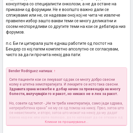
консултира со специјалисти онколози, а не да остане на
приказни од форумџии. Не е воопшто важно дали се
слпжуваме или не, се надевам оној кој не чита че извлече
правилен избор зашто вакви теми се многу деликатни и
сосем неспоредливи со другите теми на кои се дебатира низ
форумов.
п.с. Би ги цитирала уште еднаш работите од постот на
Бендер со кој патем комплетно апсолутно се согласувам,
чисто за да ги прочита некој два пати:
Bender Rodriguez напиша:
↑
Сите пациенти кои се лекуваат од рак се многу добро свесни
колку е штетна хемотерапијата. И лекарите се исто така свесни.
Здравата храна можеби е добар начин за превенција на многу
болести, вклучувајќи го и ракот, но никако не е лек за ракот.
Но, совети од типот - „Не ти треба хемотерапија, само јади здрава,
непреработена храна“ не му се од помош на никој. Прво, затоа што
се невистинити, и второ, затоа што можат на некој да му дадат
лажна надеж или уште полошо, да го натераат да се откаже од
Кликни за проширување...
медицинскиот третман.
!