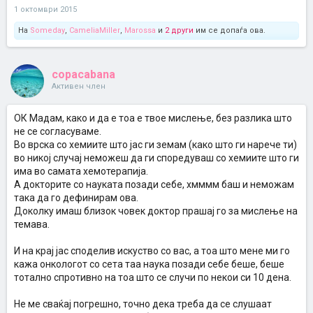
1 октомври 2015
На
Someday
,
CameliaMiller
,
Marossa
и
2 други
им се допаѓа ова.
copacabana
Активен член
ОК Мадам, како и да е тоа е твое мислење, без разлика што
не се согласуваме.
Во врска со хемиите што јас ги земам (како што ги нарече ти)
во никој случај неможеш да ги споредуваш со хемиите што ги
има во самата хемотерапија.
А докторите со науката позади себе, хмммм баш и неможам
така да го дефинирам ова.
Доколку имаш близок човек доктор прашај го за мислење на
темава.
И на крај јас споделив искуство со вас, а тоа што мене ми го
кажа онкологот со сета таа наука позади себе беше, беше
тотално спротивно на тоа што се случи по некои си 10 дена.
Не ме сваќај погрешно, точно дека треба да се слушаат