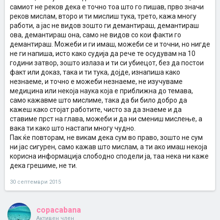
самиот не реков дека е точно тоа што го пишав, прво значи
реков мислам, второ и ти мислиш тука, трето, кажа многу
работи, а јас не видов зошто ги демантираш, демантираш
ова, демантираш она, само не видов со кои факти го
демантираш. Можеби и ги имаш, можеби се и точни, но нигде
не ги напиша, исто како судија да рече те осудувам на 10
години затвор, зошто излаза и ти си убиецот, без да постои
факт или доказ, така и ти тука, дојде, изнапиша како
незнаеме, и точно е можеби незнаеме, не изучуваме
медицина или некоја наука која е приближна до темава,
само кажавме што мислиме, така да би било добро да
кажеш како стојат работите, чисто за да знаеме и да
ставиме прст на глава, можеби и да ни смениш мислење, а
вака ти како што настапи многу чудно.
Пак ќе повторам, не викам дека сум во право, зошто не сум
ни јас сигурен, само кажав што мислам, а ти ако имаш некоја
корисна информација слободно сподели ја, таа нека ни каже
дека грешиме, не ти.
30 септември 2015
copacabana
Активен член