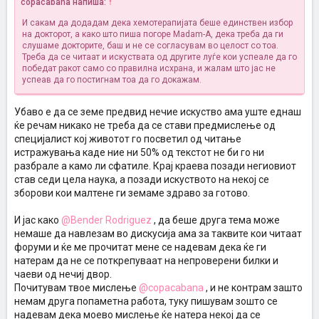
copacabana напиша:
↑
И сакам да додадам дека хемотерапијата беше единствен избор
на докторот, а како што пиша погоре Madam-A, дека треба да ги
слушаме докторите, баш и не се согласувам во целост со тоа.
Треба да се читаат и искуствата од другите луѓе кои успеале да го
победат ракот само со правилна исхрана, и жалам што јас не
успеав да го постигнам тоа да го докажам.
Убаво е да се земе предвид нечие искуство ама уште еднаш
ќе речам никако не треба да се стави предмислење од
специјалист кој животот го посветил од читање
истражувања каде ние ни 50% oд текстот не би го ни
разбрале а камо ли сфатиле. Крај краева позади негиовиот
став седи цела наука, а позади искуството на некој се
зборови кои малтене ги земаме здраво за готово.
И јас како
@Bender Rodriguez
, да беше друга тема може
немаше да навлезам во дискусија ама за таквите кои читаат
форуми и ќе ме прочитат мене се надевам дека ќе ги
натерам да не се поткрепуваат на непроверени билки и
чаеви од нечиј двор.
Почитувам твое мислење
@copacabana
, и не контрам зашто
немам друга попаметна работа, туку пишувам зошто се
надевам дека моево мислење ќе натера некој да се