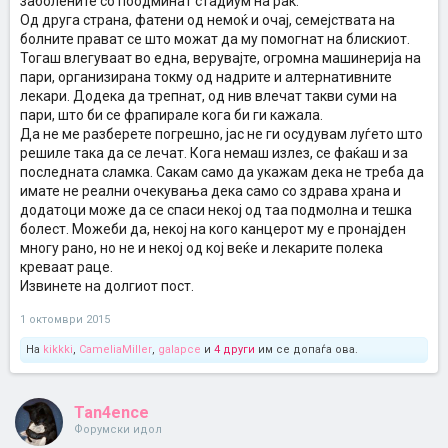
заболените со поодминат стадиум на рак.
Од друга страна, фатени од немоќ и очај, семејствата на
болните прават се што можат да му помогнат на блискиот.
Тогаш влегуваат во една, верувајте, огромна машинерија на
пари, организирана токму од надрите и алтернативните
лекари. Додека да трепнат, од нив влечат такви суми на
пари, што би се фрапирале кога би ги кажала.
Да не ме разберете погрешно, јас не ги осудувам луѓето што
решиле така да се лечат. Кога немаш излез, се фаќаш и за
последната сламка. Сакам само да укажам дека не треба да
имате не реални очекувања дека само со здрава храна и
додатоци може да се спаси некој од таа подмолна и тешка
болест. Можеби да, некој на кого канцерот му е пронајден
многу рано, но не и некој од кој веќе и лекарите полека
креваат раце.
Извинете на долгиот пост.
1 октомври 2015
На
kikkki
,
CameliaMiller
,
galapce
и
4 други
им се допаѓа ова.
Tan4ence
Форумски идол