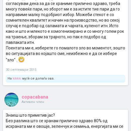
согласувам дека за да се храниме прилично здраво, треба
многу повеќе пари, но зборот ми е за истите тие пари да го
направиме малку подобриот избор. Можеби стекот е со
сомнителен квалитет и начин на производство, но во секој
случај е подобар од саламата и чајната, куленот итн. Исто
како и што и млекото е хомогенизирано и со многу голем рок
на траење, зборам за трајното, но пак е подобро од
павлаката итн.
Поентата ми е, изберете го помалото зло во моментот, зошто
во ситуацијата во којашто сме, неизбежно е да се избере
"зло" .
30 септември 2015
На
kikkki
му/ѝ се допаѓа ова.
copacabana
Активен член
Знаеш што приметив јас?
Без разлика што се хранам прилично здраво 80% од
исхраната ми е овошје, зеленчук и семиња, енергијата ми се