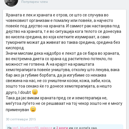
Популарен член
Храната е лек и храната е отров, се што се случува во
човековиот организам е помалку или повеќе, а најчесто
повеќе под дејство на храната. И самиот рак настанува под
дејство на храната, т.е во ситуација кога телото се донесува
во кисела средина, во која клетките изумираат, а само
туморните можат да живеат во таква средина, средина без
кислород.
Значи мислам дека најдобро е лекот да се бара во храната,
во екстремна диета со храна од растително потекло, по
можност не готвена. А на крајот на краиштата
хемотерапијата повеќе уништува, отколку што лекува, вака
бар ако ја губиме борбата, да ја изгубиме со некаква
свежина на нас, не со уништени коски, кожа, заби, коса,
зошто тоа секако ќе го донесе хемотерапијата, а нешто
друго, I doubt
Така да јас викам храната пред се и хемотерапија не,
меѓутоа луѓето не се решаваат на тој чекор зошто не е многу
применуван
30 септември 2015
На
joy1
,
blueberry93
,
galapce
и
2 други
им се допаѓа ова.