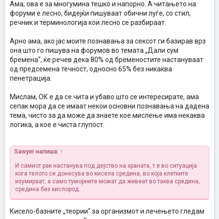
Ама, ова е за многумина тешко и напорно. А читањето на
форуми е лесно, бидејќи пишуваат обични луѓе, со стил,
речник и терминологија кои лесно се разбираат.
Арно ама, ако јас моите познавања за сексот ги базирав врз
она што го пишува на форумов во темата „Дали сум
бремена“, ќе речев дека 80% од бременостите настануваат
од предсемена течност, односно 65% без никаква
пенетрација.
Мислам, ОК е да се чита и убаво што се интересирате, ама
сепак мора да се имаат некои основни познавања на дадена
тема, чисто за да може да знаете кое мислење има некаква
логика, а кое е чиста глупост.
Sawyer напиша:
↑
И самиот рак настанува под дејство на храната, т.е во ситуација
кога телото се донесува во кисела средина, во која клетките
изумираат, а само туморните можат да живеат во таква средина,
средина без кислород.
Кисело-базните „теории“ за организмот и лечењето гледам