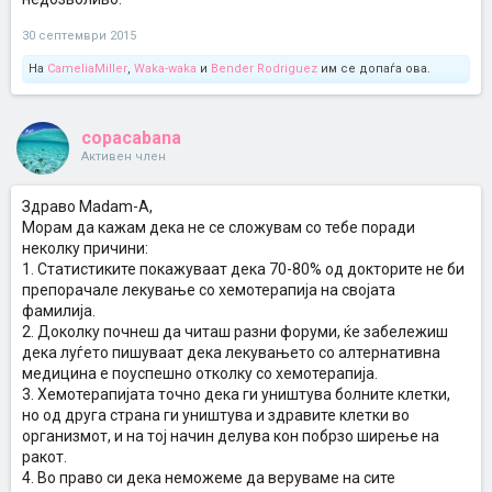
30 септември 2015
На
CameliaMiller
,
Waka-waka
и
Bender Rodriguez
им се допаѓа ова.
copacabana
Активен член
Здраво Madam-A,
Морам да кажам дека не се сложувам со тебе поради
неколку причини:
1. Статистиките покажуваат дека 70-80% од докторите не би
препорачале лекување со хемотерапија на својата
фамилија.
2. Доколку почнеш да читаш разни форуми, ќе забележиш
дека луѓето пишуваат дека лекувањето со алтернативна
медицина е поуспешно отколку со хемотерапија.
3. Хемотерапијата точно дека ги уништува болните клетки,
но од друга страна ги уништува и здравите клетки во
организмот, и на тој начин делува кон побрзо ширење на
ракот.
4. Во право си дека неможеме да веруваме на сите