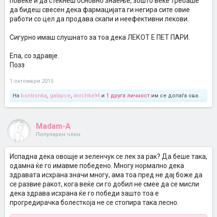
повеќе и да стекнеш основно знаење, зошто веќе требаше
да бидеш свесен дека фармацијата ги негира сите овие
работи со цел да продава скапи и неефективни лекови.
Сигурно имаш слушнато за тоа дека ЛЕКОТ Е ПЕТ ПАРИ.
Епа, со здравје.
Позз
1 октомври 2015
На
bonbonka
,
galapce
,
anichka94
и
1 друга личност
им се допаѓа ова.
Madam-A
Популарен член
Испадна дека овошје и зеленчук се лек за рак? Да беше така,
одамна ќе го имавме победено. Многу нормално дека
здравата исхрана значи многу, ама тоа пред не дај боже да
се развие ракот, кога веќе си го добил не смее да се мисли
дека здрава исхрана ќе го победи зашто тоа е
прогредирачка болесткоја не се стопира така лесно.