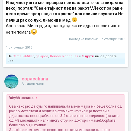
И најмногу што ме нервираат се насловите кога видам на
некој портал: "Ова е тајниот лек на ракот","Лекот за рак е
цело време пред нас,a го криеле" или слични глупости.Не
лечиш рак со лук, лимони и мед
Арно кажа Мила јади здраво,додека си здрав после ништо
не ти помага
Последна измена:
1 октомври 2015
1 октомври 2015
На
CameliaMiller
,
galapce
,
Bender Rodriguez
и
3 други
им се допаѓа
ова.
copacabana
Активен член
fairy88 напиша:
↑
Ова како јас да сум го напишала.На мене мајка ми беше болна од
рак со метастази и асцит во стомакот.Откако и ја поставија
дијагнозата неоперабилен со 3-4 степен на проширеност(повише
од 7-8 месеци,оти нели многу стручни доктори имаме),борбата
беше само 1,8 години.
За тој период немаше нешто што не купивме капки од диво