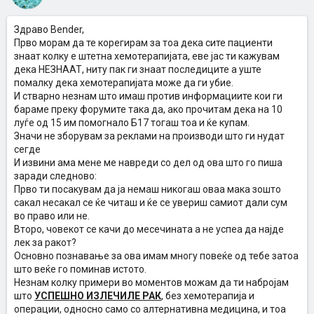
Здраво Bender,
Прво морам да те корегирам за тоа дека сите пациенти
знаат колку е штетна хемотерапијата, еве јас ти кажувам
дека НЕЗНААТ, ниту пак ги знаат последиците а уште
помалку дека хемотерапијата може да ги убие.
И стварно незнам што имаш против информациите кои ги
бараме преку форумите така да, ако прочитам дека на 10
луѓе од 15 им помогнало Б17 тогаш тоа и ќе купам.
Значи не зборувам за реклами на производи што ги нудат
сегде
И извини ама мене ме навреди со дел од ова што го пиша
заради следново:
Прво ти посакувам да ја немаш никогаш оваа мака зошто
сакал несакал се ќе читаш и ќе се увериш самиот дали сум
во право или не.
Второ, човекот се качи до месечината а не успеа да најде
лек за ракот?
Основно познавање за ова имам многу повеќе од тебе затоа
што веќе го поминав истото.
Незнам колку примери во моментов можам да ти набројам
што
УСПЕШНО ИЗЛЕЧИЛЕ РАК
, без хемотерапија и
операции, односно само со алтернативна медицина, и тоа