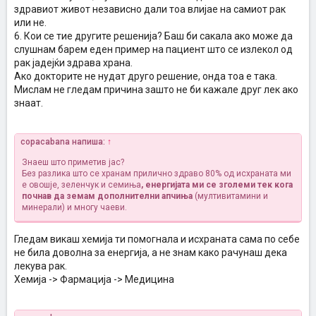
здравиот живот независно дали тоа влијае на самиот рак
или не.
6. Кои се тие другите решенија? Баш би сакала ако може да
слушнам барем еден пример на пациент што се излекол од
рак јадејќи здрава храна.
Ако докторите не нудат друго решение, онда тоа е така.
Мислам не гледам причина зашто не би кажале друг лек ако
знаат.
copacabana напиша:
↑
Знаеш што приметив јас?
Без разлика што се хранам прилично здраво 80% од исхраната ми
е овошје, зеленчук и семиња
, енергијата ми се зголеми тек кога
почнав да земам дополнителни апчиња
(мултивитамини и
минерали) и многу чаеви.
Гледам викаш хемија ти помогнала и исхраната сама по себе
не била доволна за енергија, а не знам како рачунаш дека
лекува рак.
Хемија -> Фармација -> Медицина