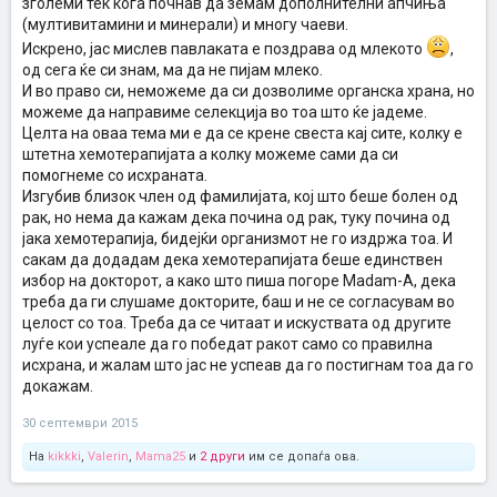
зголеми тек кога почнав да земам дополнителни апчиња
(мултивитамини и минерали) и многу чаеви.
Искрено, јас мислев павлаката е поздрава од млекото
,
од сега ќе си знам, ма да не пијам млеко.
И во право си, неможеме да си дозволиме органска храна, но
можеме да направиме селекција во тоа што ќе јадеме.
Целта на оваа тема ми е да се крене свеста кај сите, колку е
штетна хемотерапијата а колку можеме сами да си
помогнеме со исхраната.
Изгубив близок член од фамилијата, кој што беше болен од
рак, но нема да кажам дека почина од рак, туку почина од
јака хемотерапија, бидејќи организмот не го издржа тоа. И
сакам да додадам дека хемотерапијата беше единствен
избор на докторот, а како што пиша погоре Madam-A, дека
треба да ги слушаме докторите, баш и не се согласувам во
целост со тоа. Треба да се читаат и искуствата од другите
луѓе кои успеале да го победат ракот само со правилна
исхрана, и жалам што јас не успеав да го постигнам тоа да го
докажам.
30 септември 2015
На
kikkki
,
Valerin
,
Mama25
и
2 други
им се допаѓа ова.