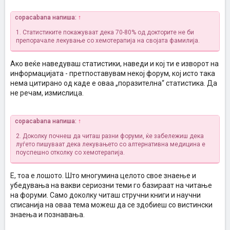
copacabana напиша:
↑
1. Статистиките покажуваат дека 70-80% од докторите не би
препорачале лекување со хемотерапија на својата фамилија.
Ако веќе наведуваш статистики, наведи и кој ти е изворот на
информацијата - претпоставувам некој форум, кој исто така
нема цитирано од каде е оваа „поразителна“ статистика. Да
не речам, измислица.
copacabana напиша:
↑
2. Доколку почнеш да читаш разни форуми, ќе забележиш дека
луѓето пишуваат дека лекувањето со алтернативна медицина е
поуспешно отколку со хемотерапија.
Е, тоа е лошото. Што многумина целото свое знаење и
убедувања на вакви сериозни теми го базираат на читање
на форуми. Само доколку читаш стручни книги и научни
списанија на оваа тема можеш да се здобиеш со вистински
знаења и познавања.