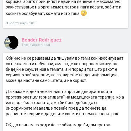
корисна, зошто принципот нејзин на лечење е максимално
закиселување на организмот, затоа и паѓа косата, забите и
коските ослабуваат, кожата исто така
30 септември 2015
Bender Rodriguez
The lovable rascal
Обично не се решавам да пишувам во теми кои изобилуваат
со незнаења и небулози, ама овде ќе направам исклучок -
бидејќи е сеуште нова темата, а и поради тоа што ракот е
сериозно заболување, па со ширење на дезинформации,
може да настане само штета, а не корист.
Да кажам и дека немам ништо против девојките кои ја
протежираат „алтернативата“ на медициската терапија, која
изгледа, била храната, ама би било добро да се
информирате маааалце повеќе пред да почнете да
развивате теории и да делите совети на тема лечење рак.
ОК, да почнам со ред и ќе се обидам да бидам краток: