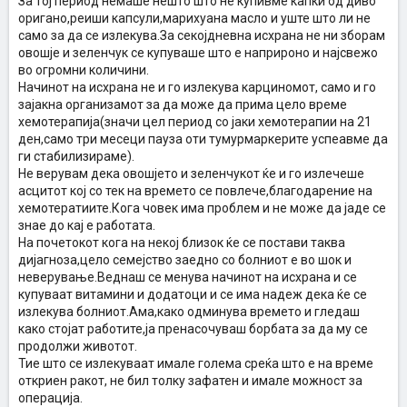
За тој период немаше нешто што не купивме капки од диво
оригано,реиши капсули,марихуана масло и уште што ли не
само за да се излекува.За секојдневна исхрана не ни зборам
овошје и зеленчук се купуваше што е наприроно и најсвежо
во огромни количини.
Начинот на исхрана не и го излекува карциномот, само и го
зајакна организамот за да може да прима цело време
хемотерапија(значи цел период со јаки хемотерапии на 21
ден,само три месеци пауза оти тумурмаркерите успеавме да
ги стабилизираме).
Не верувам дека овошјето и зеленчукот ќе и го излечеше
асцитот кој со тек на времето се повлече,благодарение на
хемотератиите.Кога човек има проблем и не може да јаде се
знае до кај е работата.
На почетокот кога на некој близок ќе се постави таква
дијагноза,цело семејство заедно со болниот е во шок и
неверување.Веднаш се менува начинот на исхрана и се
купуваат витамини и додатоци и се има надеж дека ќе се
излекува болниот.Ама,како одминува времето и гледаш
како стојат работите,ја пренасочуваш борбата за да му се
продолжи животот.
Тие што се излекуваат имале голема среќа што е на време
откриен ракот, не бил толку зафатен и имале можност за
операција.