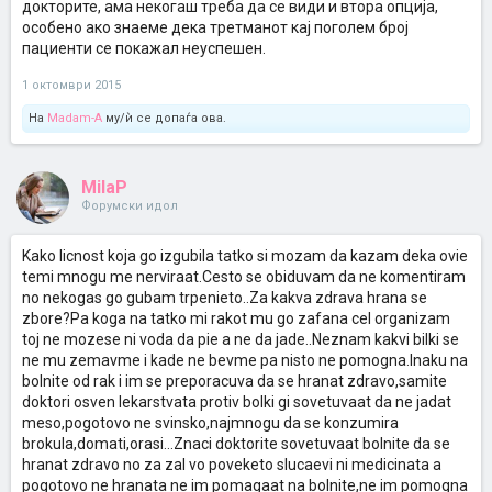
докторите, ама некогаш треба да се види и втора опција,
особено ако знаеме дека третманот кај поголем број
пациенти се покажал неуспешен.
1 октомври 2015
На
Madam-A
му/ѝ се допаѓа ова.
MilaP
Форумски идол
Kako licnost koja go izgubila tatko si mozam da kazam deka ovie
temi mnogu me nerviraat.Cesto se obiduvam da ne komentiram
no nekogas go gubam trpenieto..Za kakva zdrava hrana se
zbore?Pa koga na tatko mi rakot mu go zafana cel organizam
toj ne mozese ni voda da pie a ne da jade..Neznam kakvi bilki se
ne mu zemavme i kade ne bevme pa nisto ne pomogna.Inaku na
bolnite od rak i im se preporacuva da se hranat zdravo,samite
doktori osven lekarstvata protiv bolki gi sovetuvaat da ne jadat
meso,pogotovo ne svinsko,najmnogu da se konzumira
brokula,domati,orasi...Znaci doktorite sovetuvaat bolnite da se
hranat zdravo no za zal vo poveketo slucaevi ni medicinata a
pogotovo ne hranata ne im pomagaat na bolnite,ne im pomogna