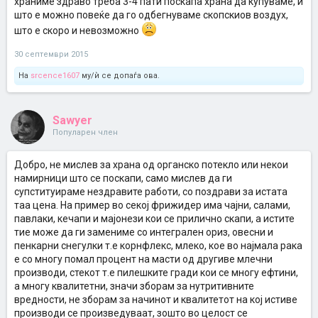
храниме здраво треба 3-4 пати поскапа храна да купуваме, и
што е можно повеќе да го одбегнуваме скопскиов воздух,
што е скоро и невозможно
30 септември 2015
На
srcence1607
му/ѝ се допаѓа ова.
Sawyer
Популарен член
Добро, не мислев за храна од органско потекло или некои
намирници што се поскапи, само мислев да ги
супституираме нездравите работи, со поздрави за истата
таа цена. На пример во секој фрижидер има чајни, салами,
павлаки, кечапи и мајонези кои се прилично скапи, а истите
тие може да ги замениме со интегрален ориз, овесни и
пенкарни снегулки т.е корнфлекс, млеко, кое во најмала рака
е со многу помал процент на масти од другиве млечни
производи, стекот т.е пилешките гради кои се многу ефтини,
а многу квалитетни, значи зборам за нутритивните
вредности, не зборам за начинот и квалитетот на кој истиве
производи се произведуваат, зошто во целост се