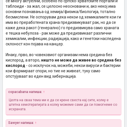
се многу актуелни, особено по српско-хрватските портали и
таблоиди - за жал, се целосно неосновани и, ако некој има
основни познавања од хемија/физика/биологија, тотално
бесмислени. Не оспорувам дека некои од хемикалиите кои ги
има во преработената храна предизвикуваат рак, но да се
каже дека ракот (генерално) го предизвикува само храната
е тешка небулоза - рак може да предизвикаат различни
хемикалии, инфекции, радијација, како и генетски наследена
склоност кон појава на канцер.
Инаку, прво, во човековиот организам нема средина без
кислород, а второ,
ништо не може да живее во средина без
кислород
- со исклучок на, можеби, некои вируси и бактерии
кои формираат спори, но тие не живеат, туку само
опстујуваат во еден вид хибернација.
copacabana напиша:
↑
Целта на оваа тема ми е да се крене свеста кај сите, колку е
штетна хемотерапијата а колку можеме сами да си помогнеме со
исхраната.
Sawyer напиша:
↑