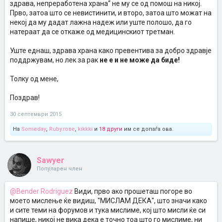
здрава, непреработена храна“ не му се од помош на никој.
Прво, затоа што се невистинити, и второ, затоа што можат на
некој да му дадат лажна надеж или уште полошо, да го
натераат да се откаже од медицинскиот третман.
Уште еднаш, здрава храна како превентива за добро здравје
поддржувам, но лек за рак
не е и не може да биде!
Толку од мене,
Поздрав!
30 септември 2015
На
Someday
,
Ruby.rose
,
kikkki
и
18 други
им се допаѓа ова.
Sawyer
Популарен член
@Bender Rodriguez
Види, прво ако прошеташ погоре во
моето мислење ќе видиш, "МИСЛАМ ДЕКА", што значи како
и сите теми на форумов и тука мислиме, кој што мисли ќе си
напише, никој не вика дека е точно тоа што го мислиме, ни