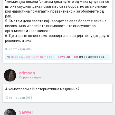
''жимимајка лекови ", и знам дека луѓето од мака купуваат се
што ќе слушнат дека помага во оваа борба, но има и лекови
кои навистина помагаат и превентивно и за оболените од
рак.
5. Сметам дека свеста кај народот за оваа болест е веќе на
високо ниво и повеќето внимаваат што внесуваат во
организмот и како живеат.
6. Докторите освен хемотерапија и операција не нудат друго
решение, а има.
30 септември 2015
На
galapce
,
Oscar Lady
,
mims-89
и
1 друга личност
им се допаѓа ова.
crimson
Форумски идол
А хемотерапија И алтернативна медицина?
30 септември 2015
Sawyer