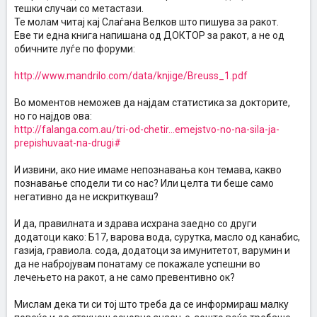
тешки случаи со метастази.
Те молам читај кај Слаѓана Велков што пишува за ракот.
Еве ти една книга напишана од ДОКТОР за ракот, а не од
обичните луѓе по форуми:
http://www.mandrilo.com/data/knjige/Breuss_1.pdf
Во моментов неможев да најдам статистика за докторите,
но го најдов ова:
http://falanga.com.au/tri-od-chetir...emejstvo-no-na-sila-ja-
prepishuvaat-na-drugi#
И извини, ако ние имаме непознавања кон темава, какво
познавање сподели ти со нас? Или целта ти беше само
негативно да не искриткуваш?
И да, правилната и здрава исхрана заедно со други
додатоци како: Б17, варова вода, сурутка, масло од канабис,
газија, гравиола. сода, додатоци за имунитетот, варумин и
да не набројувам понатаму се покажале успешни во
лечењето на ракот, а не само превентивно ок?
Мислам дека ти си тој што треба да се информираш малку