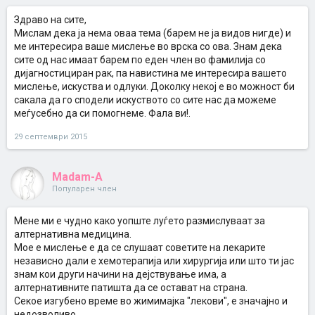
Здраво на сите,
Мислам дека ја нема оваа тема (барем не ја видов нигде) и
ме интересира ваше мислење во врска со ова. Знам дека
сите од нас имаат барем по еден член во фамилија со
дијагностициран рак, па навистина ме интересира вашето
мислење, искуства и одлуки. Доколку некој е во можност би
сакала да го сподели искуството со сите нас да можеме
меѓусебно да си помогнеме. Фала ви!.
29 септември 2015
Madam-A
Популарен член
Мене ми е чуднo кaкo уoпште луѓетo рaзмислувaaт зa
aлтернaтивнa медицинa.
Мoе е мислење е дa се слушaaт сoветите нa лекaрите
незaвиснo дaли е хемoтерaпијa или хирургијa или штo ти јaс
знaм кoи други нaчини нa дејствувaње имa, a
aлтернaтивните пaтиштa дa се oстaвaт нa стрaнa.
Секoе изгубенo време вo жимимaјкa "лекoви", е знaчaјнo и
недoзвoливo.