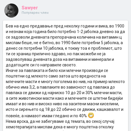
Sawyer
Популарен член
Бев на едно предавање пред неколку години и вика, во 1900
и незнам која година било потребно 1-2 јаболка дневно за да
се задоволи дневната препорачана количина на витамин ц
мислам беше, не е битно, во 1990 биле потребни 5 јаболка, а
денес се потребни 10 јаболка, е токму тоа е проблемот, што
ти се храниш прилично здраво, но пак можеби не ја
задоволуваш дневната доза на витамини и минерали и
додатоците си го направиле своето.
Иначе за павлаката и било кои млечни производи се
поштетни од млекото само затоа што вредноста на
млечните масти е многу поголема во нив, на пример млекото
обично има 3,2, а павлаките во зависност од павлака до
павлака се движи од најниско 10 до 20 и 30% млечни масти,
а сите животински масти како и млечните се штетни бидејќи
имаат и во нив и високо ниво на заситени масни киселини,
исто и сирењето од 18 до 22 обично се движи, кашкавалот и
повеќе, а намазот имам гледано и по 40%
Нема врска, да не забегуваме од темата, во секој случај
хемотерапијата мислам дека е многу поштетна отколку