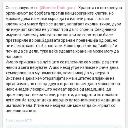
Се согласувам со
@Bender Rodriguez
. Храната го поткрепува
организмот во борбата против канцерогените клетки, но
мислам дека не може скроз да го излечи ракот. Тоа се
клетки кои многу брзо се делат, напаѓаат околни ткива, дури
ни имуниот систем не успеал тоа да го спречи. Секојневно
имуниот систем уништува клетки кои во спротивно би се
претвориле во рак.Здравата храна е превенција од рак, но
не и лек откако тој ќе настане. Е ако една клетка "избега" и
почне да се дели, тука веќе здравта храна не може могу да
направи.
Имало приказни за луѓе што се излечиле со чаеви, рецепти
некои и сега верувате. А ако некој утре излзезе и рече дека
хемоерапијата му помогнала, нема никој да му верува.
Вистина е дека хемотерапијата има и штетно влијание на
организмот, но пак од друга страна тоа им дава можност на
некои надри лекари што немаат врска од медицина, да
промовираат некои чаеви, рецепти, да најдат и потплаќаат
луѓе кои ќе тврдат дека наводно алтернативната медицина
им помогнала. И тие на некој начин можат да си играат со
човечки животи.
1 октомври 2015