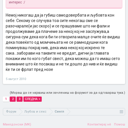
интерес :/
Немој никогаш да ја губиш самодовербата и љубовта кон
себе. Секому се случува тоа сите некогаш сме се
разочарале(и јас скоро) и се прашуваме што ни фали и
продолжуваме да плачеме за некој кој не заслужува,а
сигурна сум дека кога би ги отворила малце очите ќе видиш
дека повеќето од момчињата не се рамнодушни кога
поминуваш покрај нив, дека има некој кој искрено те
сака...заборави на таквите не вредат, дигни ја главата
покажи им по кого губат свест, дека можеш да го имаш сето
внимание што ќе посакаш и не ти дошло до нив и ќе видиш
ќе ти се фрлат пред нозе
5 август 2010
(Мораш да се најавиш или зачлениш на форумот за да одговараш тука.)
1
2
3
СЛЕДНА >
Форум
Љубов и секс
Сингл
Македонски (MK)
Контактирај нè
Помош