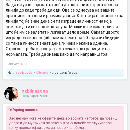
За да ви успее врската, треба да поставите строга црвена
линија до каде треба да оди. Ова се однесува на вашите
принципи, ставови и размислувања. Кога ќе ја поставите таа
линија тој ќе знае дека си ти изградена личност на која
неможе да и се спротивставува. Машките не сакаат лигли
што ќе им се залепат и лигават цело време. Сакаат цврсто
изградена личност (зборам за веќе над 20 години) бидејќи
со таква личност знаат дека ги чека некаква иднина.
Строгост треба и свое јас, ама секако во границите на
нормалата. Треба да знаеш како да го направиш тоа.
1 август 2010
На
cresa-jagoda
и
Mishela
им се допаѓа ова.
ozbilnazena
Популарен член
Offspring напиша:
Јас незнам кога ќе сфатите дека во врската не треба да правиш
добро и да му трчкаш по газето. Колку повеќе се случува тоа
толку повеќе тој си зема за право и слобода.