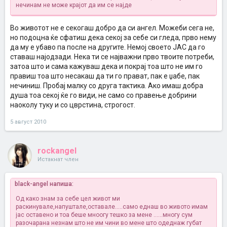
нечинам не може крајот да им се најде
Во животот не е секогаш добро да си ангел. Можеби сега не,
но подоцна ќе сфатиш дека секој за себе си гледа, прво нему
да му е убаво па после на другите. Немој своето ЈАС да го
ставаш најодзади. Нека ти се најважни прво твоите потреби,
затоа што и сама кажуваш дека и покрај тоа што не им го
правиш тоа што несакаш да ти го прават, пак е џабе, пак
нечиниш. Пробај малку со друга тактика. Ако имаш добра
душа тоа секој ќе го види, не само со правење добрини
наоколу туку и со цврстина, строгост.
5 август 2010
rockangel
Истакнат член
black-angel напиша:
Од како знам за себе цел живот ми
раскинувале,напуштале,оставале.....само еднаш во живото имам
јас оставено
и тоа беше мноогу тешко за мене ......многу сум
разочарана незнам што не им чини во мене што одеднаж губат