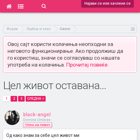
Најави се или зачлени се
Форум
Љубов и секс
Сингл
Овој сајт користи колачиња неопходни за
неговото функционирање. Ако продолжиш да
го користиш, значи се согласуваш со нашата
употреба на колачиња.
Прочитај повеќе.
Цел живот оставана...
1
2
3
СЛЕДНА >
black-angel
Domina Umbrae
Член на тимот
Од како знам за себе цел живот ми