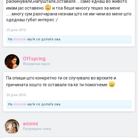
раскинувале,напуштале,оставале.....само еднаш во живото
имам јас оставено
и тоа беше мноогу тешко за мене
......многу сум разочарана незнам што не им чини во мене што
одеднаш губат интерес :/
25 јули 2010
На
doneski
му/ѝ се допаѓа ова.
Offspring
Форумски идол
Па опиши што конкретно ти се случувало во врските и
причината зошто те оставале па ќе ти помогнеме
25 јули 2010
На
doneski
му/ѝ се допаѓа ова.
annnni
Популарен член