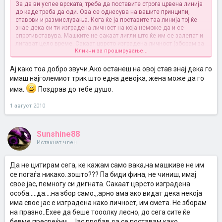
За да ви успее врската, треба да поставите строга црвена линија
до каде треба да оди. Ова се однесува на вашите принципи,
ставови и размислувања. Кога ќе ја поставите таа линија тој ќе
знае дека си ти изградена личност на која неможе да и се
спротивставува. Машките не сакаат лигли што ќе им се залепат и
лигават цело време. Сакаат цврсто изградена личност (зборам за
Кликни за проширување...
веќе над 20 години) бидејќи со таква личност знаат дека ги чека
некаква иднина.
Строгост треба и свое јас, ама секако во границите на нормалата.
Ај како тоа добро звучи.Ако останеш на овој став знај дека го
Треба да знаеш како да го направиш тоа.
имаш најголемиот трик што една девојка, жена може да го
има.
Поздрав до тебе душо.
1 август 2010
Sunshine88
Истакнат член
Да не цитирам сега, ке кажам само вака,на машкиве не им
се погаѓа никако..зошто??? Па биди фина, не чиниш, имај
свое јас, пемногу си дигната. Сакаат цврсто изградена
особа.....да....на збор само.,,арно ама ако видат дека некоја
има свое јас е изградена како личност, им смета. Не зборам
на празно..Ехее да беше тооолку лесно, до сега сите ќе
бевме пресреќни....Јас пробав да се поставам како