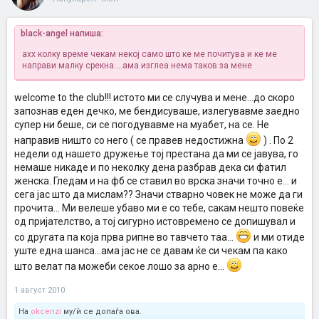
black-angel напиша:
ахх колку време чекам некој само што ке ме почитува и ке ме
направи малку срекна....ама изглеа нема таков за мене
welcome to the club!!! истото ми се случува и мене...до скоро
запознав еден дечко, ме бендисуваше, излегувавме заедно
супер ни беше, си се погодувавме на муабет, на се. Не
направив ништо со него ( се правев недостижна
) . По 2
недели од нашето дружење тој престана да ми се јавува, го
немаше никаде и по неколку дена разбрав дека си фатил
женска. Гледам и на фб се ставил во врска значи точно е... и
сега јас што да мислам?? Значи стварно човек не може да ги
прочита... Ми велеше убаво ми е со тебе, сакам нешто повеќе
од пријателство, а тој сигурно истовремено се допишувал и
со другата па која прва рипне во тавчето таа...
и ми отиде
уште една шанса...ама јас не се давам ќе си чекам па како
што велат па можеби секое лошо за арно е...
1 август 2010
На
okcenzi
му/ѝ се допаѓа ова.