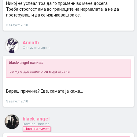
Никој не успеал тоа да го промени во мене досега.
Треба строгост ама во границите на нормалата, а не да
претеруваш и да се извикаваш за се.
3 август 2010
Annath
Форумски идол
black-angel напиша:
се му е дозволено од моја страна
Бараш причина? Еве, самата ја кажа...
3 август 2010
black-angel
Domina Umbrae
Член на тимот