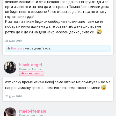
зезаше машките ..и сега некако како да почна кругот да и се
врти и истото и на неа да и го прават.Таман ќе помисли дека
ќе биде нешто сериозно ќе се скара со дечкото ,а не е ниту
глупа па ни грда!
И затоа ти викам бидиси слободна вистинскиот сам ќе те
побара и никогаш нема да те остави..во денешно време
ретко да е да си најдеш некој асолен дечко , сите се..
25 јули 2010
На
Bruneta
му/ѝ се допаѓа ова.
black-angel
Domina Umbrae
Член на тимот
ахх колку време чекам некој само што ке ме почитува и ке ме
направи малку срекна....ама изглеа нема таков за мене
26 јули 2010
ma4o4female
Популарен член