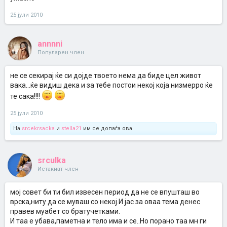
25 јули 2010
annnni
Популарен член
не се секирај ќе си дојде твоето нема да биде цел живот
вака...ќе видиш дека и за тебе постои некој која низмерро ќе
те сака!!!!
25 јули 2010
На
srcekrsacka
и
stella21
им се допаѓа ова.
srculka
Истакнат член
мој совет би ти бил извесен период да не се впушташ во
врска,ниту да се муваш со некој.И јас за оваа тема денес
правев муабет со братучетками.
И таа е убава,паметна и тело има и се..Но порано таа мн ги