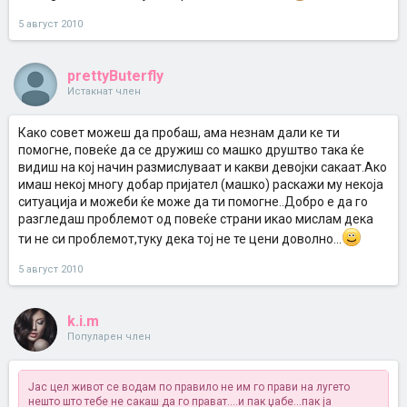
5 август 2010
prettyButerfly
Истакнат член
Како совет можеш да пробаш, ама незнам дали ке ти
помогне, повеќе да се дружиш со машко друштво така ќе
видиш на кој начин размислуваат и какви девојки сакаат.Ако
имаш некој многу добар пријател (машко) раскажи му некоја
ситуација и можеби ќе може да ти помогне..Добро е да го
разгледаш проблемот од повеќе страни икао мислам дека
ти не си проблемот,туку дека тој не те цени доволно...
5 август 2010
k.i.m
Популарен член
Јас цел живот се водам по правило не им го прави на лугето
нешто што тебе не сакаш да го прават....и пак џабе...пак ја