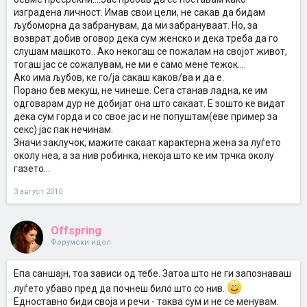
изградена личност. Имав свои цели, не сакав да бидам
љубоморна да забранувам, да ми забрануваат. Но, за
возврат добив оговор дека сум женско и дека треба да го
слушам машкото.. Ако некогаш се пожалам на својот живот,
тогаш јас се сожалувам, не ми е само мене тежок....
Ако има љубов, ке го/ја сакаш каков/ва и да е.
Порано бев мекуш, не чинеше. Сега станав ладна, ке им
одговарам дур не добијат она што сакаат. Е зошто ке видат
дека сум горда и со свое јас и не попуштам(еве пример за
секс) јас пак нечинам.
Значи заклучок, мажите сакаат карактерна жена за луѓето
околу неа, а за нив робинка, некоја што ке им трчка околу
газето...
3 август 2010
Offspring
Форумски идол
Епа саншајн, тоа зависи од тебе. Затоа што не ги запознаваш
луѓето убаво пред да почнеш било што со нив.
Едноставно биди своја и речи - таква сум и не се менувам.