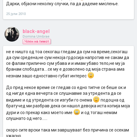
Дарки, објасни неколку случки, па да дадеме мислење.
25 јули 2010
black-angel
Domina Umbrae
Член на тимот
не е ништо од тоа секогаш гледам да сум на време,секогаш
да сум средена,не сум некоја грдосија напротив не сакам да
се фалам прилично сум убава и и имам убаво тело,не му ја
бранам слободата....се му е дозволено од моја страна ама
незнам зашо едноставно губат интерес
До пред некое време се гледав со едно типче се беше ок и
од нигде една вечерта се слушнавме за утредента да се
видиме и од утредента се изгуби го снема
подоцна од
братучед ми разбрав дека си нашол девојка иста копија моја
дури и со прекар како моето име
и од тогаш немам
слушнато од него......
скоро сите врски така ми завршуваат без причина се осекам
ужасно