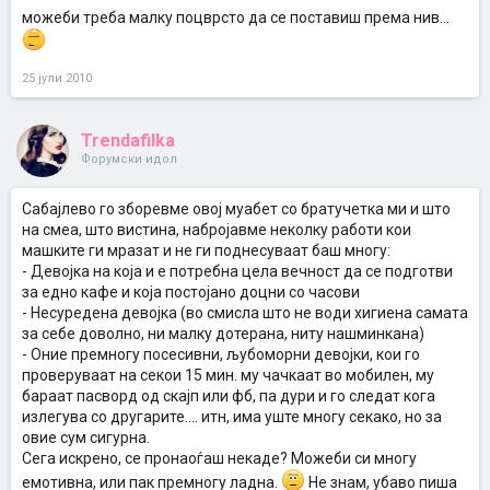
можеби треба малку поцврсто да се поставиш према нив...
25 јули 2010
Trendafilka
Форумски идол
Сабајлево го зборевме овој муабет со братучетка ми и што
на смеа, што вистина, набројавме неколку работи кои
машките ги мразат и не ги поднесуваат баш многу:
- Девојка на која и е потребна цела вечност да се подготви
за едно кафе и која постојано доцни со часови
- Несуредена девојка (во смисла што не води хигиена самата
за себе доволно, ни малку дотерана, ниту нашминкана)
- Оние премногу посесивни, љубоморни девојки, кои го
проверуваат на секои 15 мин. му чачкаат во мобилен, му
бараат пасворд од скајп или фб, па дури и го следат кога
излегува со другарите.... итн, има уште многу секако, но за
овие сум сигурна.
Сега искрено, се пронаоѓаш некаде? Можеби си многу
емотивна, или пак премногу ладна.
Не знам, убаво пиша