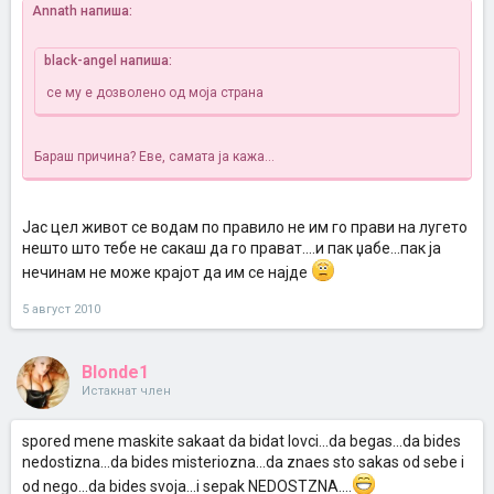
Annath напиша:
black-angel напиша:
се му е дозволено од моја страна
Бараш причина? Еве, самата ја кажа...
Јас цел живот се водам по правило не им го прави на лугето
нешто што тебе не сакаш да го прават....и пак џабе...пак ја
нечинам не може крајот да им се најде
5 август 2010
Blonde1
Истакнат член
spored mene maskite sakaat da bidat lovci...da begas...da bides
nedostizna...da bides misteriozna...da znaes sto sakas od sebe i
od nego...da bides svoja...i sepak NEDOSTZNA....