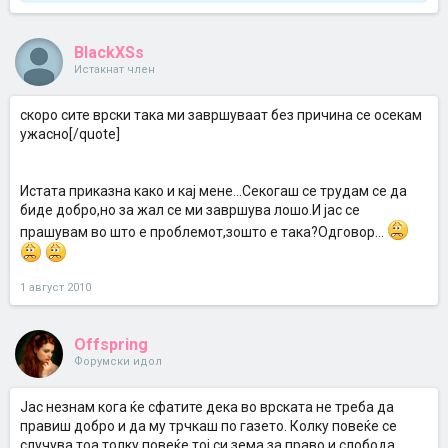
BlackXSs
Истакнат член
скоро сите врски така ми завршуваат без причина се осекам
ужасно[/quote]
Истата приказна како и кај мене...Секогаш се трудам се да
биде добро,но за жал се ми завршува лошо.И јас се
прашувам во што е проблемот,зошто е така?Одговор...
1 август 2010
Offspring
Форумски идол
Јас незнам кога ќе сфатите дека во врската не треба да
правиш добро и да му трчкаш по газето. Колку повеќе се
случува тоа толку повеќе тој си зема за право и слобода.