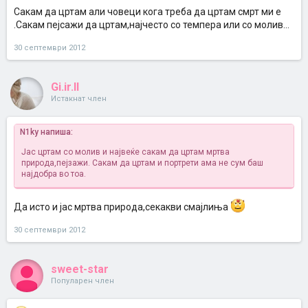
Сакам да цртам али човеци кога треба да цртам смрт ми е
.Сакам пејсажи да цртам,најчесто со темпера или со молив...
30 септември 2012
Gi.ir.ll
Истакнат член
N1ky напиша:
Јас цртам со молив и највеќе сакам да цртам мртва
природа,пејзажи. Сакам да цртам и портрети ама не сум баш
најдобра во тоа.
Да исто и јас мртва природа,секакви смајлиња
30 септември 2012
sweet-star
Популарен член