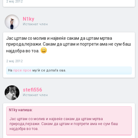
2 мај 2012
N1ky
Истакнат член
Јас цртам со молив и највеќе сакам да цртам мртва
природа,пејзажи. Сакам да цртам и портрети ама не сум баш
најдобра во тоа.
2 мај 2012
На
ripce ripce
му/ѝ се допаѓа ова.
stefi556
Истакнат член
N1ky напиша:
Јас цртам со молив и највеќе сакам да цртам мртва
природа,пејзажи. Сакам да цртам и портрети ама не сум баш
најдобра во тоа.