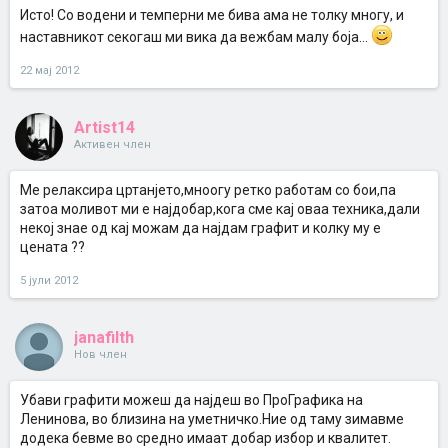
Исто! Со водени и темперни ме бива ама не толку многу, и
наставникот секогаш ми вика да вежбам малу боја...
22 мај 2012
Artist14
Активен член
Me релаксира цртанјето,мноогу ретко работам со бои,па
затоа моливот ми е најдобар,кога сме кај оваа техника,дали
некој знае од кај можам да најдам графит и колку му е
цената ??
5 јули 2012
janafilth
Нов член
Убави графити можеш да најдеш во ПроГрафика на
Ленинова, во близина на уметничко.Ние од таму зимавме
додека бевме во средно имаат добар избор и квалитет.