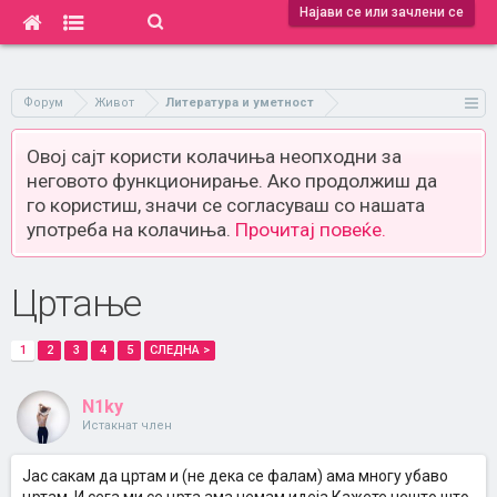
Најави се или зачлени се
Форум
Живот
Литература и уметност
Овој сајт користи колачиња неопходни за
неговото функционирање. Ако продолжиш да
го користиш, значи се согласуваш со нашата
употреба на колачиња.
Прочитај повеќе.
Цртање
1
2
3
4
5
СЛЕДНА >
N1ky
Истакнат член
Јас сакам да цртам и (не дека се фалам) ама многу убаво