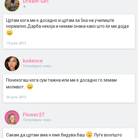
Dream-Girl
☀️
Цртам кога ми е досадно и цртам за 5ка на училиште
нормално.Дарба некоја и немам онака како што ќе ми дојде
19 јули 2013
ku4ence
Популарен член
Понекогаш кога сум тажна или ми е досадно го земам
моливот..
20 јули 2013
Flower27
Популарен член
Сакам да цртам ама н еме бидува баш
Луѓе воопшто