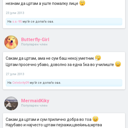
незнам да цртам а уште помалку лице
23 јули 2013
На
s.a.-95
му/ѝ се допаѓа ова.
Butterfly-Girl
Популарен член
Сакам да цртам, ама не сум баш некој уметник
Цртам просечно убаво, доволно за една 5ка во училиште
27 јули 2013
На
Celebrity09
му/ѝ се допаѓа ова.
MermaidKiky
Популарен член
Сакам да цртам и сум прилично добра во тоа
Најубаво и најчесто цртам пејзажи,цвеќиња,мртва