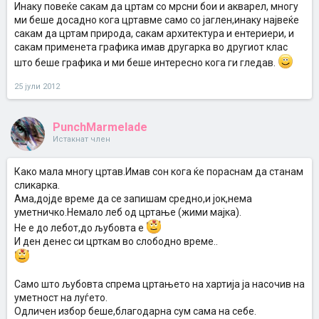
Инаку повеќе сакам да цртам со мрсни бои и акварел, многу
ми беше досадно кога цртавме само со јаглен,инаку највеќе
сакам да цртам природа, сакам архитектура и ентериери, и
сакам применета графика имав другарка во другиот клас
што беше графика и ми беше интересно кога ги гледав.
25 јули 2012
PunchMarmelade
Истакнат член
Како мала многу цртав.Имав сон кога ќе пораснам да станам
сликарка.
Ама,дојде време да се запишам средно,и јок,нема
уметничко.Немало леб од цртање (жими мајка).
Не е до лебот,до љубовта е
И ден денес си црткам во слободно време..
Само што љубовта спрема цртањето на хартија ја насочив на
уметност на луѓето.
Одличен избор беше,благодарна сум сама на себе.