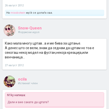
26 август 2012
На
missbotwin
му/ѝ се допаѓа ова.
Snow-Queen
Форумски идол
Како мала многу цртав...а и ме бива за цртање.
А денес што се вели, знам да седнам да цртам но тоа е
секогаш некој модел на фустан,некоја креација,или
венчаница...
27 август 2012
ocila
Истакнат член
N1ky напиша:
Дали и вие сакате да цртате?