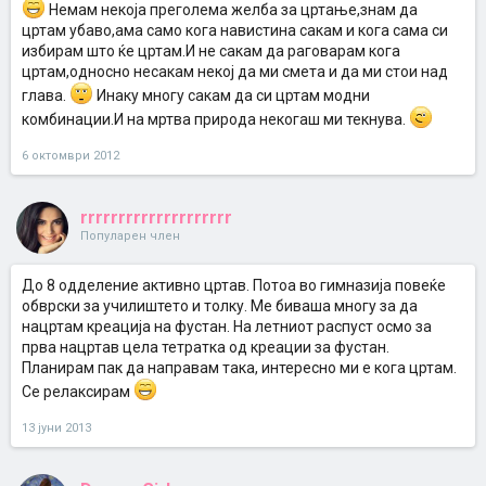
Немам некоја преголема желба за цртање,знам да
цртам убаво,ама само кога навистина сакам и кога сама си
избирам што ќе цртам.И не сакам да раговарам кога
цртам,односно несакам некој да ми смета и да ми стои над
глава.
Инаку многу сакам да си цртам модни
комбинации.И на мртва природа некогаш ми текнува.
6 октомври 2012
rrrrrrrrrrrrrrrrrrrr
Популарен член
До 8 одделение активно цртав. Потоа во гимназија повеќе
обврски за училиштето и толку. Ме биваша многу за да
нацртам креација на фустан. На летниот распуст осмо за
прва нацртав цела тетратка од креации за фустан.
Планирам пак да направам така, интересно ми е кога цртам.
Се релаксирам
13 јуни 2013