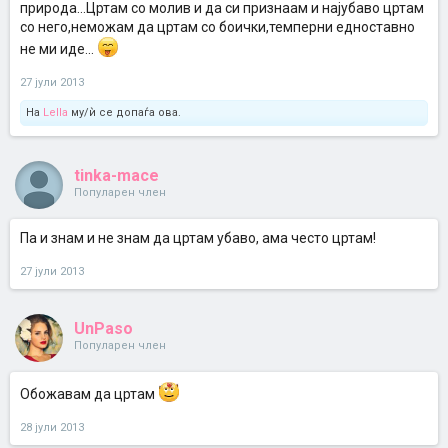
природа...Цртам со молив и да си признаам и најубаво цртам
со него,неможам да цртам со боички,темперни едноставно
не ми иде...
27 јули 2013
На
Lella
му/ѝ се допаѓа ова.
tinka-mace
Популарен член
Па и знам и не знам да цртам убаво, ама често цртам!
27 јули 2013
UnPaso
Популарен член
Обожавам да цртам
28 јули 2013