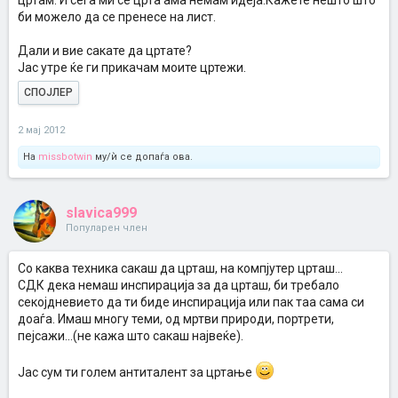
цртам. И сега ми се црта ама немам идеја.Кажете нешто што
би можело да се пренесе на лист.
Дали и вие сакате да цртате?
Јас утре ќе ги прикачам моите цртежи.
СПОЈЛЕР
2 мај 2012
На
missbotwin
му/ѝ се допаѓа ова.
slavica999
Популарен член
Со каква техника сакаш да црташ, на компјутер црташ...
СДК дека немаш инспирација за да црташ, би требало
секојдневието да ти биде инспирација или пак таа сама си
доаѓа. Имаш многу теми, од мртви природи, портрети,
пејсажи...(не кажа што сакаш највеќе).
Јас сум ти голем антиталент за цртање