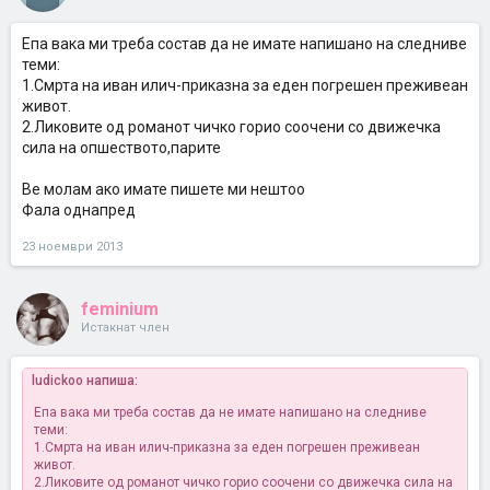
Епа вака ми треба состав да не имате напишано на следниве
теми:
1.Смрта на иван илич-приказна за еден погрешен преживеан
живот.
2.Ликовите од романот чичко горио соочени со движечка
сила на опшеството,парите
Ве молам ако имате пишете ми нештоо
Фала однапред
23 ноември 2013
feminium
Истакнат член
ludickoo напиша:
Епа вака ми треба состав да не имате напишано на следниве
теми:
1.Смрта на иван илич-приказна за еден погрешен преживеан
живот.
2.Ликовите од романот чичко горио соочени со движечка сила на