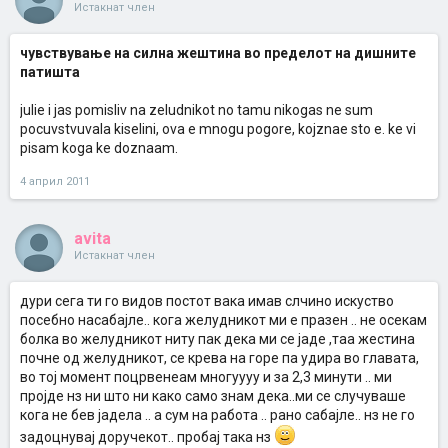
Истакнат член
чувствување на силна жештина во пределот на дишните
патишта
julie i jas pomisliv na zeludnikot no tamu nikogas ne sum
pocuvstvuvala kiselini, ova e mnogu pogore, kojznae sto e. ke vi
pisam koga ke doznaam.
4 април 2011
avita
Истакнат член
дури сега ти го видов постот вака имав слчино искуство
посебно насабајле.. кога желудникот ми е празен .. не осекам
болка во желудникот ниту пак дека ми се јаде ,таа жестина
почне од желудникот, се крева на горе па удира во главата,
во тој момент поцрвенеам многуууу и за 2,3 минути .. ми
пројде нз ни што ни како само знам дека..ми се случуваше
кога не бев јадела .. а сум на работа .. рано сабајле.. нз не го
задоцнувај доручекот.. пробај така нз