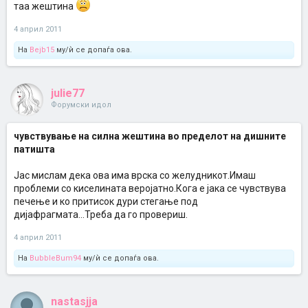
таа жештина
4 април 2011
На
Bejb15
му/ѝ се допаѓа ова.
julie77
Форумски идол
чувствување на силна жештина во пределот на дишните
патишта
Јас мислам дека ова има врска со желудникот.Имаш
проблеми со киселината веројатно.Кога е јака се чувствува
печење и ко притисок дури стегање под
дијафрагмата...Треба да го провериш.
4 април 2011
На
BubbleBum94
му/ѝ се допаѓа ова.
nastasjja