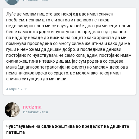
Луѓе ве молам пишете ако некој од вас имал сличен
проблем. незнам што е и затоа и насловот е таков
недефиниран. ова ми се случува веќе два три месеци. првин
беше само кога јадев и чувстував во пределот од гркланот
па надолу некаде до висина на срцето како храната да ми
поминува проследена со многу силна жештина и како да ме
гуши и неможам да дишам добро. а последниве денови
постојано го чувствувам, не само кога јадам, постојано имам
силна жештина и тешко дишам. јас сум родена со срцева
мана (дијагноза тетралогија на фалот) но мислам дека ова
нема никаква врска со срцето. ве молам ако некој имал
слична ситуација да ми пиши.
4 април 2011
nedzma
Истакнат член
чувствување на силна жештина во пределот на дишните
патишта