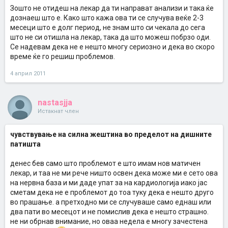
Зошто не отидеш на лекар да ти направат анализи и така ќе
дознаеш што е. Како што кажа ова ти се случува веќе 2-3
месеци што е долг период, не знам што си чекала до сега
што не си отишла на лекар, така да што можеш побрзо оди.
Се надевам дека не е нешто многу сериозно и дека во скоро
време ќе го решиш проблемов.
4 април 2011
nastasjja
Истакнат член
чувствување на силна жештина во пределот на дишните
патишта
денес бев само што проблемот е што имам нов матичен
лекар, и таа не ми рече ништо освен дека може ми е сето ова
на нервна база и ми даде упат за на кардиологија иако јас
сметам дека не е проблемот до тоа туку дека е нешто друго
во прашање. а претходно ми се случуваше само еднаш или
два пати во месецот и не помислив дека е нешто страшно.
не ни обрнав внимание, но оваа недела е многу зачестена