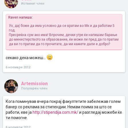
Истакнат член
Raven напиша:
Ух, дај боже да има условно да се вратам во Мк и да работам 5
год.
Пресреќна сум ако има! Впрочем, дечки утре ќе напишам барање
до министерството за образование, ќе може ли пред да го пратам
да ви го пратам да го прочитате, да ми кажете дали е добро?
секако дека можеш...
6 ноември 2012
Artemission
Популарен член
Кога поминував вчера покрај факултетите забележав голем
банер со реклама за стипендии. Немам поима за што се
работи, еве ја
http://stipendija.com.mk/
и разгледај можеби ќе
ти помогне.
6 ноември 2012