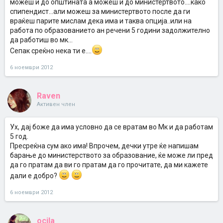
можеш и до општината а можеш и до министертвото....како
спипендист...али можеш за министертвото после да ги
враќеш парите мислам дека има и таква опција..или на
работа по образованието ан речени 5 години задолжително
да работиш во мк...
Сепак среќно нека ти е....
6 ноември 2012
Raven
Активен член
Ух, дај боже да има условно да се вратам во Мк и да работам
5 год.
Пресреќна сум ако има! Впрочем, дечки утре ќе напишам
барање до министерството за образование, ќе може ли пред
да го пратам да ви го пратам да го прочитате, да ми кажете
дали е добро?
6 ноември 2012
ocila