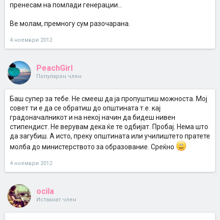
пренесам на помлади генерации...
Ве молам, премногу сум разочарана.
4 ноември 2012
PeachGirl
Популарен член
Баш супер за тебе. Не смееш да ја пропуштиш можноста. Мој
совет ти е да се обратиш до општината т.е. кај
градоначалникот и на некој начин да бидеш нивен
стипендист. Не верувам дека ќе те одбијат. Пробај. Нема што
да загубиш. А исто, преку општината или училиштето пратете
молба до министерството за образование. Среќно
4 ноември 2012
ocila
Истакнат член