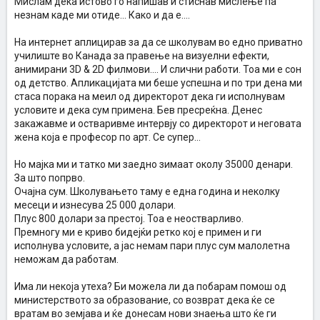
Мислам дека истово го напишав и стиснав мислење па
незнам каде ми отиде... Како и да е....
На интернет аплицирав за да се школувам во едно приватно
училиште во Канада за правење на визуелни ефекти,
анимирани 3D & 2D филмови.... И слични работи. Тоа ми е сон
од детство. Апликацијата ми беше успешна и по три дена ми
стаса порака на меил од директорот дека ги исполнувам
условите и дека сум примена. Бев пресреќна. Денес
закажавме и остваривме интервју со директорот и неговата
жена која е професор по арт. Се супер...
Но мајка ми и татко ми заедно зимаат околу 35000 денари.
За што попрво.
Очајна сум. Школувањето таму е една година и неколку
месеци и изнесува 25 000 долари.
Плус 800 долари за престој. Тоа е неостварливо.
Премногу ми е криво бидејќи ретко кој е примен и ги
исполнува условите, а јас немам пари плус сум малолетна
неможам да работам.
Има ли некоја утеха? Би можела ли да побарам помош од
министерството за образование, со возврат дека ќе се
вратам во земјава и ќе донесам нови знаења што ќе ги