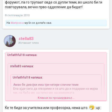
форумот, па го трупаат овде со дупли теми, во школо би ги
повторувала, вечно прво одделение да бидат!
8 септември 2010
На
Maripos.a
му/ѝ се допаѓа ова.
stella83
Истакнат член
Unfaithful18 напиша:
stella83 напиша:
Unfaithful18 напиша:
Аман бе девојки има три-четири слични теми
Епа ајде сега да отвориме и за што да и подарам на мајка
ми, на баба ми, на татко ми, на комшиката
Внимавајте малку со отварањето на темите. Ова беше
Кликни за проширување...
најдобронамерно кажано.
Ќе те биде за учителка или професорка, нема што.
:up:
Кликни за проширување...
Па Анфејтфул можеби се повторуваат темите затоа што