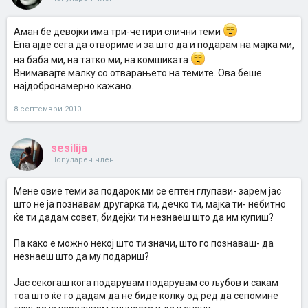
Аман бе девојки има три-четири слични теми
Епа ајде сега да отвориме и за што да и подарам на мајка ми,
на баба ми, на татко ми, на комшиката
Внимавајте малку со отварањето на темите. Ова беше
најдобронамерно кажано.
8 септември 2010
sesilija
Популарен член
Мене овие теми за подарок ми се ептен глупави- зарем јас
што не ја познавам другарка ти, дечко ти, мајка ти- небитно
ќе ти дадам совет, бидејќи ти незнаеш што да им купиш?
Па како е можно некој што ти значи, што го познаваш- да
незнаеш што да му подариш?
Јас секогаш кога подарувам подарувам со љубов и сакам
тоа што ќе го дадам да не биде колку од ред да сепомине