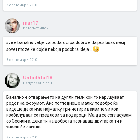
повторувањето е мајка на знаењето.
8 септември 2010
Море јас таквите мрзи што ги мрзи да прочепкаат по форумот, па
го трупаат овде со дупли теми, во школо би ги повторувала, вечно
прво одделение да бидат!
mar17
Истакнат член
sve e banalno vekje za podaroci pa dobro e da poslusas necij
sovet moze ke dojde nekoja podobra ideja ..
8 септември 2010
Unfaithful18
Популарен член
Банално е отварањето на дупли теми кои го нарушуваат
редот на форумот. Ако погледнеше малку подобро ќе
видеше дека има најмалку три-четири вакви теми кои
изобилуваат со предлози за подароци. Ма да се согласувам
со Сесилија, дека ти најдобро ја познаваш другарка ти и
знаеш би сакала.
8 септември 2010