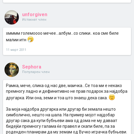
unforgiven
Истакнат член
хмммм големоооо мечее...албум...со слики.. коа сме биле
малии итн
11 март 2011
Sephora
Популарен член
Рамка, мече, слика од нас две, маичка...Се тоа ми е некако
премногу ладно и дефинитивно не прав подарок за најдобра
другарка. Или она, земи и тоа што знаеш дека сака.
За моја најдобра другарка или другар би земала нешто
симболично, нешто на шала. На пример мојот најдобар
другар сака да купи бубњеви ама од дома не му даваат
бидејќи премногу галама ќе правел и скапи биле, па за
роденден планирам да му земам од Вучко играчка бубњеви.