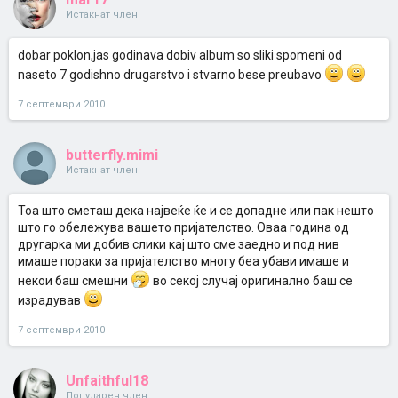
Истакнат член
dobar poklon,jas godinava dobiv album so sliki spomeni od
naseto 7 godishno drugarstvo i stvarno bese preubavo
7 септември 2010
butterfly.mimi
Истакнат член
Тоа што сметаш дека највеќе ќе и се допадне или пак нешто
што го обележува вашето пријателство. Оваа година од
другарка ми добив слики кај што сме заедно и под нив
имаше пораки за пријателство многу беа убави имаше и
некои баш смешни
во секој случај оригинално баш се
израдував
7 септември 2010
Unfaithful18
Популарен член