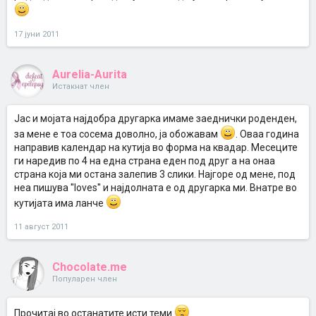
17 јуни 2011
Aurelia-Aurita
Истакнат член
Јас и мојата најдобра другарка имаме заеднички роденден,
за мене е тоа сосема доволно, ја обожавам
. Оваа година
направив календар на кутија во форма на квадар. Месеците
ги наредив по 4 на една страна еден под друг а на онаа
страна која ми остана залепив 3 слики. Најгоре од мене, под
неа пишува ''loves'' и најдолната е од другарка ми. Внатре во
кутијата има ланче
11 август 2011
Chocolate.me
Популарен член
Прочитај во останатите исти теми