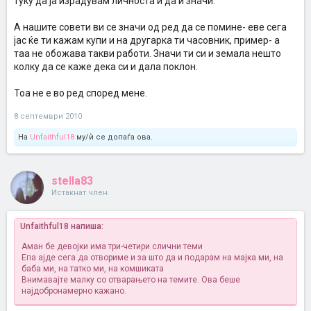
туку да ја израдувам личноста и да и значи.
А нашите совети ви се значи од ред да се помине- еве сега
јас ќе ти кажам купи и на другарка ти часовник, пример- а
таа не обожава такви работи. Значи ти си и земала нешто
колку да се каже дека си и дала поклон.
Тоа не е во ред според мене.
8 септември 2010
На
Unfaithful18
му/ѝ се допаѓа ова.
stella83
Истакнат член
Unfaithful18 напиша:
Аман бе девојки има три-четири слични теми
Епа ајде сега да отвориме и за што да и подарам на мајка ми, на
баба ми, на татко ми, на комшиката
Внимавајте малку со отварањето на темите. Ова беше
најдобронамерно кажано.