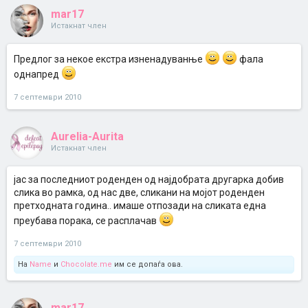
mar17
Истакнат член
Предлог за некое екстра изненадуванње
фала
однапред
7 септември 2010
Aurelia-Aurita
Истакнат член
јас за последниот роденден од најдобрата другарка добив
слика во рамка, од нас две, сликани на мојот роденден
претходната година.. имаше отпозади на сликата една
преубава порака, се расплачав
7 септември 2010
На
Name
и
Chocolate.me
им се допаѓа ова.
mar17