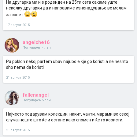
На другарка ми и е роденден на 25ти сега сакаме уште
неколку другарки да и направиме изненадување ве молам
за совет
17 август 2015
angelche16
Популарен член
Pa poklon nekoj parfem ubav najubo e kje go koristi a ne neshto
sho nema da koristi.
21 август 2015
fallenangel
Популарен член
Најчесто подарувам колекции, накит, чанти, марами во секој
случај нешто што ќе и остане како спомен и ќе го користи.
21 август 2015