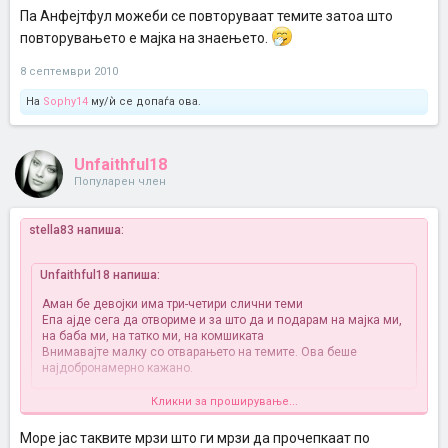
Па Анфејтфул можеби се повторуваат темите затоа што
повторувањето е мајка на знаењето.
8 септември 2010
На
Sophy14
му/ѝ се допаѓа ова.
Unfaithful18
Популарен член
stella83 напиша:
Unfaithful18 напиша:
Аман бе девојки има три-четири слични теми
Епа ајде сега да отвориме и за што да и подарам на мајка ми,
на баба ми, на татко ми, на комшиката
Внимавајте малку со отварањето на темите. Ова беше
најдобронамерно кажано.
Кликни за проширување...
Па Анфејтфул можеби се повторуваат темите затоа што
повторувањето е мајка на знаењето.
Море јас таквите мрзи што ги мрзи да прочепкаат по