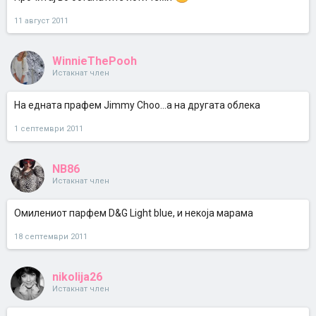
11 август 2011
WinnieThePooh
Истакнат член
На едната прафем Jimmy Choo...а на другата облека
1 септември 2011
NB86
Истакнат член
Омилениот парфем D&G Light blue, и некоја марама
18 септември 2011
nikolija26
Истакнат член