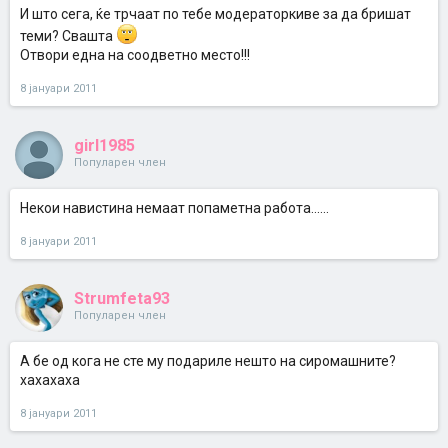
И што сега, ќе трчаат по тебе модераторкиве за да бришат
теми? Свашта
Отвори една на соодветно место!!!
8 јануари 2011
girl1985
Популарен член
Некои навистина немаат попаметна работа......
8 јануари 2011
Strumfeta93
Популарен член
А бе од кога не сте му подариле нешто на сиромашните?
хахахаха
8 јануари 2011