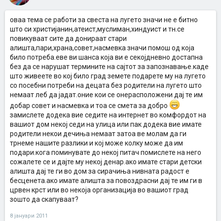
оваа тема се работи за свеста на лугето значи не е битно
што си христијанин,атеист,муслиман,хиндуист и тн.се
повикуваат сите да донираат стари
алишта,пари,храна,совет,насмевка значи помош од која
било потреба.еве ви шанса која ви е секојдневно достапна
без да се нарушат термините на сајтот за запознавање.каде
што живеете во кој било град земете подарете му на лугето
со посебни потреби на децата без родители на лугето што
немаат леб да јадат.оние кои се онерасположени дај те им
добар совет и насмевка и тоа се смета за добро
замислете додека вие седите на интернет во комфордот на
вашиот дом некој седи на улица или пак додека вие имате
родители некои дечиња немаат затоа ве молам да ги
трнеме нашите разлики и кој може колку може да им
подари.кога поминувате до некој питач помислете на него
сожалете се и дајте му некој денар.ако имате стари детски
алишта дај те ги во дом за сирачиња нивната радост е
бесценета.ако имате алишта за повоздрасни дај те им ги в
црвен крст или во некоја организација во вашиот град
зошто да скапуваат?
8 јануари 2011