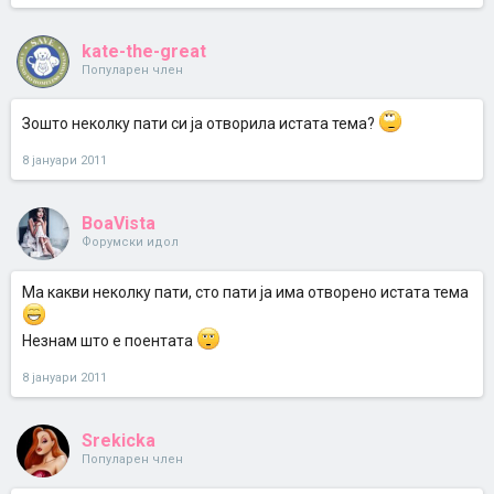
kate-the-great
Популарен член
Зошто неколку пати си ја отворила истата тема?
8 јануари 2011
BoaVista
Форумски идол
Ма какви неколку пати, сто пати ја има отворено истата тема
Незнам што е поентата
8 јануари 2011
Srekicka
Популарен член