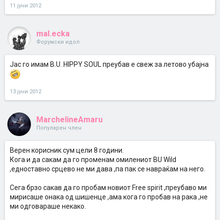
11 јуни 2012
mal.ecka
Форумски идол
Јас го имам B.U. HIPPY SOUL преубав е свеж за летово убајна
13 јуни 2012
MarchelineAmaru
Популарен член
Верен корисник сум цели 8 години.
Кога и да сакам да го променам омилениот BU Wild
,едноставно срцево не ми дава ,па пак се навраќам на него.
Сега брзо сакав да го пробам новиот Free spirit ,преубаво ми
мирисаше онака од шишенце ,ама кога го пробав на рака ,не
ми одговараше некако.