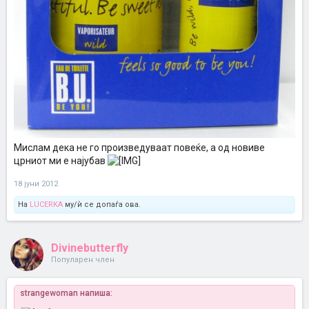
Мислам дека не го произведуваат повеќе, а од новиве
црниот ми е најубав
18 јуни 2012
На
LUCERKA
му/ѝ се допаѓа ова.
Divinebutterfly
Популарен член
strangewoman напиша: