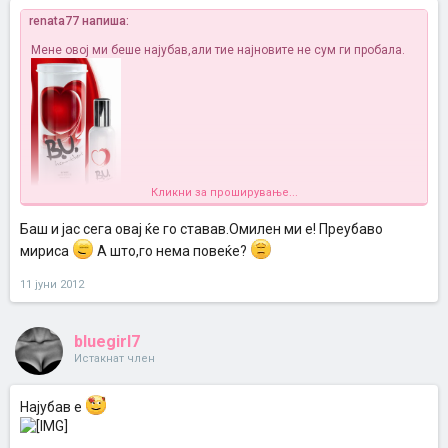
renata77 напиша:
Meне овој ми беше најубав,али тие најновите не сум ги пробала.
Кликни за проширување...
Баш и јас сега овај ќе го ставав.Омилен ми е! Преубаво
мириса
А што,го нема повеќе?
11 јуни 2012
bluegirl7
Истакнат член
Најубав е