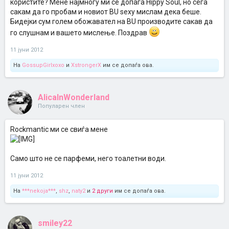
користите? Мене најмногу ми се допаѓа Hippy Soul, но сега
сакам да го пробам и новиот BU sexy мислам дека беше.
Бидејки сум голем обожавател на BU производите сакав да
го слушнам и вашето мислење. Поздрав
11 јуни 2012
На
GossupGirlxoxo
и
XstrongerX
им се допаѓа ова.
AlicaInWonderland
Популарен член
Rockmantic ми се свиѓа мене
Само што не се парфеми, него тоалетни води.
11 јуни 2012
На
***nekoja***
,
shz
,
naty2
и
2 други
им се допаѓа ова.
smiley22