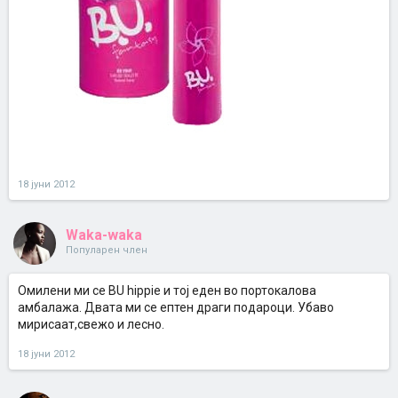
18 јуни 2012
Waka-waka
Популарен член
Омилени ми се BU hippie и тој еден во портокалова
амбалажа. Двата ми се ептен драги подароци. Убаво
мирисаат,свежо и лесно.
18 јуни 2012