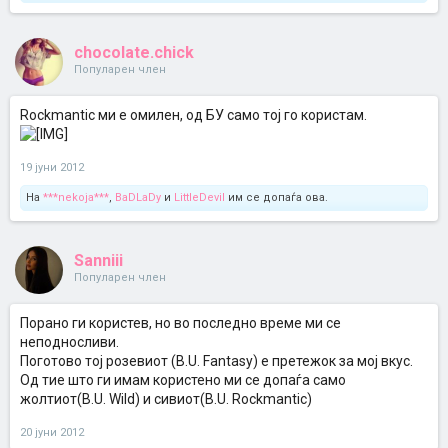
chocolate.chick
Популарен член
Rockmantic ми е омилен, од БУ само тој го користам.
19 јуни 2012
На
***nekoja***
,
BaDLaDy
и
LittleDevil
им се допаѓа ова.
Sanniii
Популарен член
Порано ги користев, но во последно време ми се
неподносливи.
Поготово тој розевиот (B.U. Fantasy) e претежок за мој вкус.
Од тие што ги имам користено ми се допаѓа само
жолтиот(B.U. Wild) и сивиот(B.U. Rockmantic)
20 јуни 2012