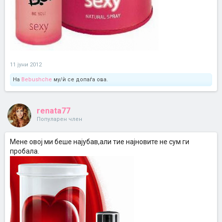
11 јуни 2012
На
Bebushche
му/ѝ се допаѓа ова.
renata77
Популарен член
Meне овој ми беше најубав,али тие најновите не сум ги
пробала.