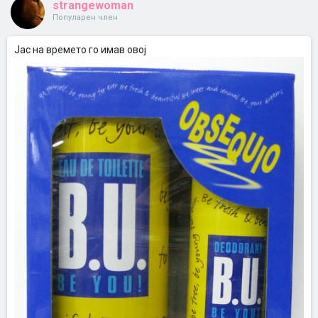
strangewoman
Популарен член
Јас на времето го имав овој