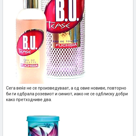
Сега веќе не се произведуваат, а од овие новиве, повторно
би ги одбрала розевиот и синиот, иако не се одблиску добри
како претходниве два.