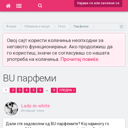
Најави се или зачлени се
Форум
Убавина и мода
Тело
Парфеми
Овој сајт користи колачиња неопходни за
неговото функционирање. Ако продолжиш да
го користиш, значи се согласуваш со нашата
употреба на колачиња.
Прочитај повеќе.
BU парфеми
1
2
3
4
5
6
→
9
СЛЕДНА >
Lady-in-white
Истакнат член
Дали сте задоволни од BU парфемите? Кој најмногу го