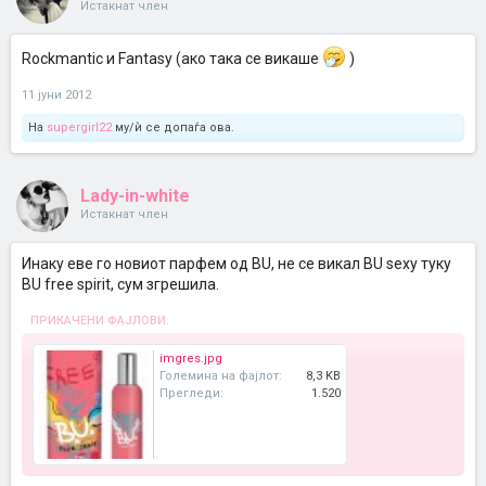
Истакнат член
Rockmantic и Fantasy (ако така се викаше
)
11 јуни 2012
На
supergirl22
му/ѝ се допаѓа ова.
Lady-in-white
Истакнат член
Инаку еве го новиот парфем од BU, не се викал BU sexy туку
BU free spirit, сум згрешила.
ПРИКАЧЕНИ ФАЈЛОВИ:
imgres.jpg
Големина на фајлот:
8,3 KB
Прегледи:
1.520