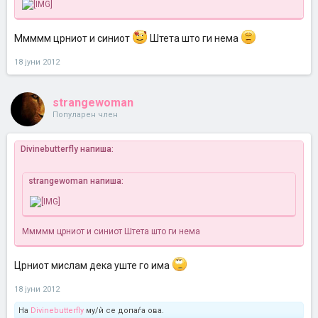
Ммммм црниот и синиот
Штета што ги нема
18 јуни 2012
strangewoman
Популарен член
Divinebutterfly напиша:
strangewoman напиша:
Ммммм црниот и синиот
Штета што ги нема
Црниот мислам дека уште го има
18 јуни 2012
На
Divinebutterfly
му/ѝ се допаѓа ова.