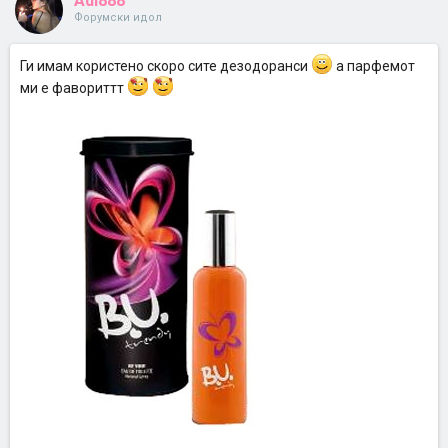
Adi888
Форумски идол
Ги имам користено скоро сите дезодоранси
а парфемот
ми е фавориттт