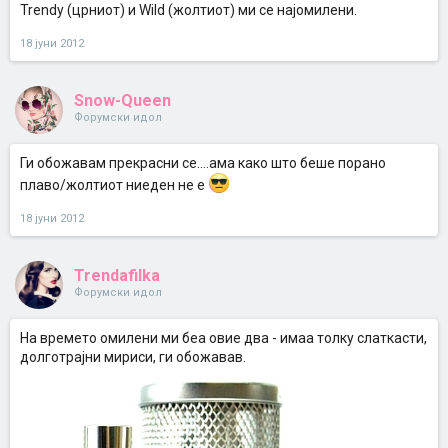
Trendy (црниот) и Wild (жолтиот) ми се најомилени.
18 јуни 2012
Snow-Queen
Форумски идол
Ги обожавам прекрасни се....ама како што беше порано
плаво/жолтиот ниеден не е
18 јуни 2012
Trendafilka
Форумски идол
На времето омилени ми беа овие два - имаа толку слаткасти,
долготрајни мириси, ги обожавав.