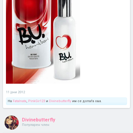
11 јуни 2012
На
Fatalnata
,
PinkGir123
и
Divinebutterfly
им се допаѓа ова.
Divinebutterfly
Популарен член