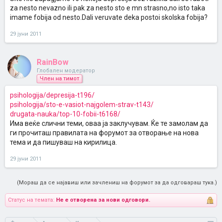
za nesto nevazno ili pak za nesto sto e mn strasno,no isto taka
imame fobija od nesto.Dali veruvate deka postoi skolska fobija?
29 јуни 2011
RainBow
Глобален модератор
Член на тимот
psihologija/depresija-t196/
psihologija/sto-e-vasiot-najgolem-strav-t143/
drugata-nauka/top-10-fobii-t6168/
Има веќе слични теми, оваа ја заклучувам. Ќе те замолам да
ги прочиташ правилата на форумот за отворање на нова
тема и да пишуваш на кирилица.
29 јуни 2011
(Мораш да се најавиш или зачлениш на форумот за да одговараш тука.)
Статус на темата:
Не е отворена за нови одговори.