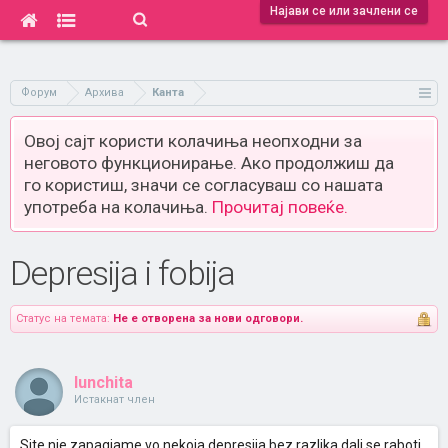
Најави се или зачлени се
Форум
Архива
Канта
Овој сајт користи колачиња неопходни за
неговото функционирање. Ако продолжиш да
го користиш, значи се согласуваш со нашата
употреба на колачиња.
Прочитај повеќе.
Depresija i fobija
Статус на темата:
Не е отворена за нови одговори.
lunchita
Истакнат член
Site nie zapagjame vo nekoja depresija bez razlika dali se raboti