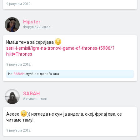
9 јануари 2012
Hipster
Форумски идол
Имаш тема за серијава
serii-i-emisii/igra-na-tronovi-game-of-thrones-t5986/?
hilit=Thrones
9 јануари 2012
На
SABAH
му/ѝ се допаѓа ова.
SABAH
Активен член
Аееее
)) изгледа не сум ја видела, океј, фрлај ова, се
читаме таму!
9 јануари 2012