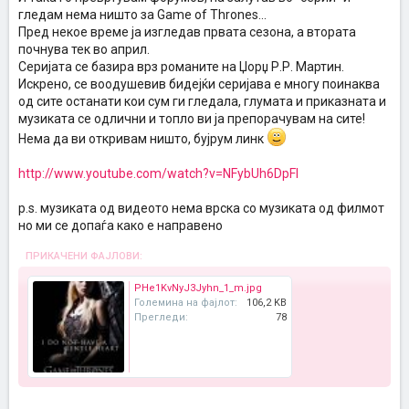
гледам нема ништо за Game of Thrones...
Пред некое време ја изгледав првата сезона, а втората
почнува тек во април.
Серијата се базира врз романите на Џорџ Р.Р. Мартин.
Искрено, се воодушевив бидејќи серијава е многу поинаква
од сите останати кои сум ги гледала, глумата и приказната и
музиката се одлични и топло ви ја препорачувам на сите!
Нема да ви откривам ништо, бујрум линк
http://www.youtube.com/watch?v=NFybUh6DpFI
p.s. музиката од видеото нема врска со музиката од филмот
но ми се допаѓа како е направено
ПРИКАЧЕНИ ФАЈЛОВИ:
PHe1KvNyJ3Jyhn_1_m.jpg
Големина на фајлот:
106,2 KB
Прегледи:
78