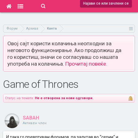
Најави се или зачлени се
Форум
Архива
Канта
Овој сајт користи колачиња неопходни за
неговото функционирање. Ако продолжиш да
го користиш, значи се согласуваш со нашата
употреба на колачиња.
Прочитај повеќе.
Game of Thrones
Статус на темата:
Не е отворена за нови одговори.
SABAH
Активен член
И така го превртувам форумов, па залутав во ‘‘серии‘‘ и