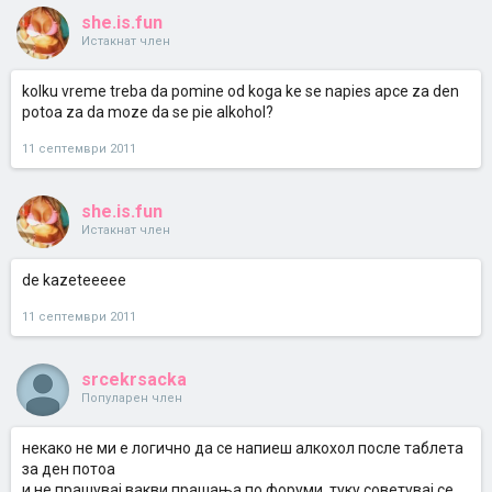
she.is.fun
Истакнат член
kolku vreme treba da pomine od koga ke se napies apce za den
potoa za da moze da se pie alkohol?
11 септември 2011
she.is.fun
Истакнат член
de kazeteeeee
11 септември 2011
srcekrsacka
Популарен член
некако не ми е логично да се напиеш алкохол после таблета
за ден потоа
и не прашувај вакви прашања по форуми, туку советувај се