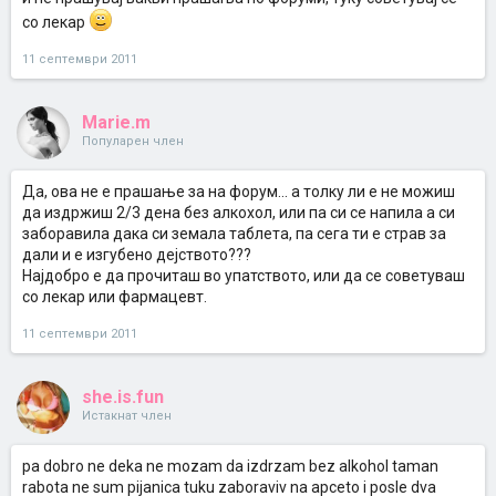
со лекар
11 септември 2011
Marie.m
Популарен член
Да, ова не е прашање за на форум... а толку ли е не можиш
да издржиш 2/3 дена без алкохол, или па си се напила а си
заборавила дака си земала таблета, па сега ти е страв за
дали и е изгубено дејството???
Најдобро е да прочиташ во упатството, или да се советуваш
со лекар или фармацевт.
11 септември 2011
she.is.fun
Истакнат член
pa dobro ne deka ne mozam da izdrzam bez alkohol taman
rabota ne sum pijanica tuku zaboraviv na apceto i posle dva