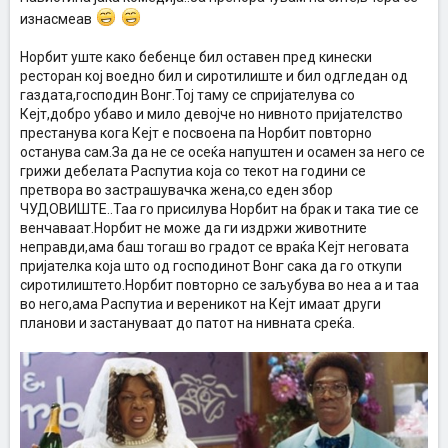
изнасмеав
Норбит уште како бебенце бил оставен пред кинески
ресторан кој воедно бил и сиротилиште и бил одгледан од
газдата,господин Вонг.Тој таму се спријателува со
Кејт,добро убаво и мило девојче но нивното пријателство
престанува кога Кејт е посвоена па Норбит повторно
останува сам.За да не се осеќа напуштен и осамен за него се
грижи дебелата Распутиа која со текот на години се
претвора во застрашувачка жена,со еден збор
ЧУДОВИШТЕ..Таа го присилува Норбит на брак и така тие се
венчаваат.Норбит не може да ги издржи животните
неправди,ама баш тогаш во градот се враќа Кејт неговата
пријателка која што од господинот Вонг сака да го откупи
сиротилиштето.Норбит повторно се заљубува во неа а и таа
во него,ама Распутиа и вереникот на Кејт имаат други
планови и застануваат до патот на нивната среќа.