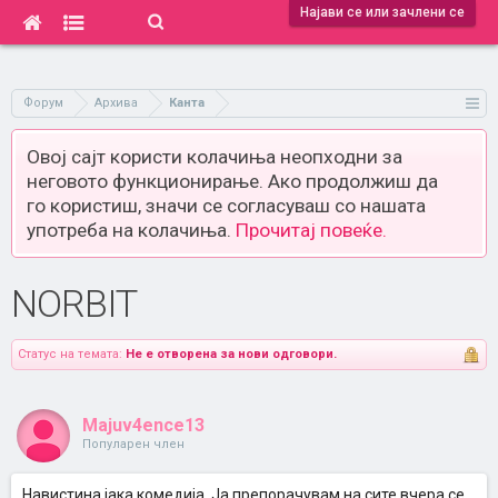
Најави се или зачлени се
Форум
Архива
Канта
Овој сајт користи колачиња неопходни за
неговото функционирање. Ако продолжиш да
го користиш, значи се согласуваш со нашата
употреба на колачиња.
Прочитај повеќе.
NORBIT
Статус на темата:
Не е отворена за нови одговори.
Majuv4ence13
Популарен член
Навистина јака комедија..Ја препорачувам на сите,вчера се