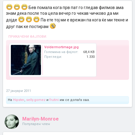
Бев помала кога прв пат го гледав филмов ама
знам дека после тоа цела вечер го чекав чичково да ми
дојде
Па ете тој ми е врежан па кога ќе ми текне и
друг пак ке постирам
ПРИКАЧЕНИ ФАЈЛОВИ:
Voldermortimage.jpg
Големина на фајлот:
68,4 KB
Прегледи:
1.330
27 јануари 2011
На
Hipster
,
selly.gomez
и
frutini
им се допаѓа ова.
Marilyn-Monroe
Популарен член