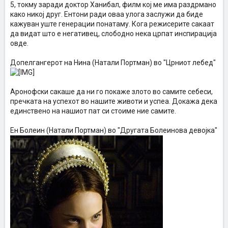
5, токму заради доктор Ханибал, филм кој ме има раздрмано
како никој друг. Ентони ради оваа улога заслужи да биде
кажуван уште генерации понатаму. Кога режисерите сакаат
да видат што е негативец, слободно нека црпат инспирација
овде.
Допелгангерот на Нина (Натали Портман) во "Црниот лебед"
Аронофски сакаше да ни го покаже злото во самите себеси,
пречката на успехот во нашите животи и успеа. Докажа дека
единствено на нашиот пат си стоиме ние самите.
Eн Болеин (Натали Портман) во "Другата Болеинова девојка"