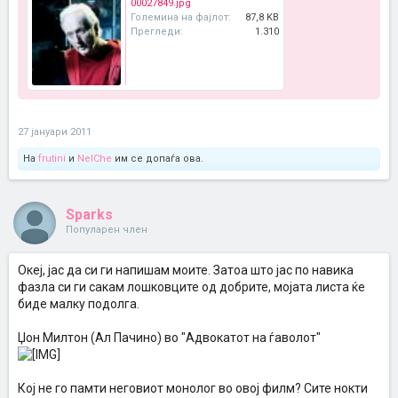
00027849.jpg
Големина на фајлот:
87,8 KB
Прегледи:
1.310
27 јануари 2011
На
frutini
и
NelChe
им се допаѓа ова.
Sparks
Популарен член
Океј, јас да си ги напишам моите. Затоа што јас по навика
фазла си ги сакам лошковците од добрите, мојата листа ќе
биде малку подолга.
Џон Милтон (Ал Пачино) во "Адвокатот на ѓаволот"
Кој не го памти неговиот монолог во овој филм? Сите нокти