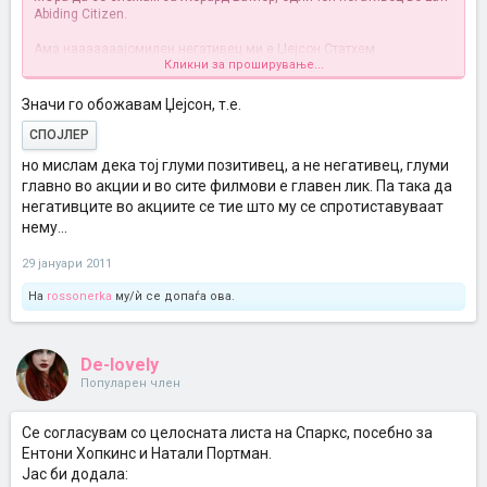
Abiding Citizen.
Aма нааааааајомилен негативец ми е Џејсон Статхем.
Кликни за проширување...
Иако неговата улога е на граница за позитивна и негативна.
Ама сепак е најдобриот можен транспортер на светов
Значи го обожавам Џејсон, т.е.
СПОЈЛЕР
но мислам дека тој глуми позитивец, а не негативец, глуми
главно во акции и во сите филмови е главен лик. Па така да
негативците во акциите се тие што му се спротиставуваат
нему...
29 јануари 2011
На
rossonerka
му/ѝ се допаѓа ова.
De-lovely
Популарен член
Се согласувам со целосната листа на Спаркс, посебно за
Ентони Хопкинс и Натали Портман.
Јас би додала: