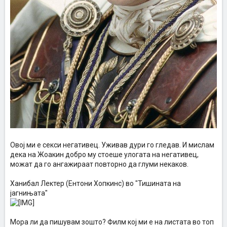
Овој ми е секси негативец. Уживав дури го гледав. И мислам
дека на Жоакин добро му стоеше улогата на негативец,
можат да го ангажираат повторно да глуми некаков.
Ханибал Лектер (Ентони Хопкинс) во "Тишината на
јагнињата"
Moра ли да пишувам зошто? Филм кој ми е на листата во топ