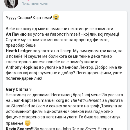
Популарен член
Ууууу Спаркс! Која тема!
Веќе неколку од моите омилени негативци се спомнати.
Ал Пачино
во улога на ѓаволот himself - кој лик, кој глумец!
Сеуште му го памтам монологот на крајот од филмот,
предобар беше.
Heath Ledger
во улогата на Џокер. Му симнувам три капи, па
и повеќе! И сеуште ме боли кога ќе ми текне дека такво
талентирано човече повеќе не е помеѓу живите.
Anthony Hopkins
во улога на Ханибал Лектор. Добро, има ли
филм во кој овој глумец не е добар? Легендарен филм, уште
полегендарен лик!
Gary Oldman
!
Негативец со диплома! Негативец број 1 кај мене! За улогата
на Jean-Baptiste Emanuel Zorg во
The Fifth Element
, за улогата
на Stansfield во
Leon
и секако за улогата на гроф Дракула во
истоимениот филм. Едноставно човеков има подмолно
фациче створено за негативни улоги. Го бива за лошотилук
правење
Kevin Spacey
!!! За улогата на John Doe во
Seven
. Еден од