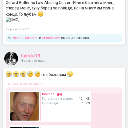
Gerard Butler во Law Abiding Citizen. И не е баш негативец
според мене, туку борец за правда, но на многу им скина
конци. Го љубам
27 јануари 2011
На
zhap4e
,
MissAnn
и
Strumfeta93
им се допаѓа ова.
ludoto19
Форумски идол
го обожавам
ПРИКАЧЕНИ ФАЈЛОВИ:
tobin-bell.jpg
Големина на фајлот:
10,1 KB
Прегледи:
1.309