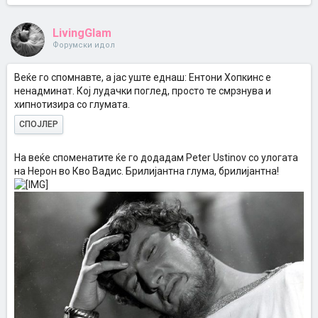
LivingGlam
Форумски идол
Веќе го спомнавте, а јас уште еднаш: Ентони Хопкинс е
ненадминат. Кој лудачки поглед, просто те смрзнува и
хипнотизира со глумата.
СПОЈЛЕР
На веќе споменатите ќе го додадам Peter Ustinov со улогата
на Нерон во Кво Вадис. Брилијантна глума, брилијантна!