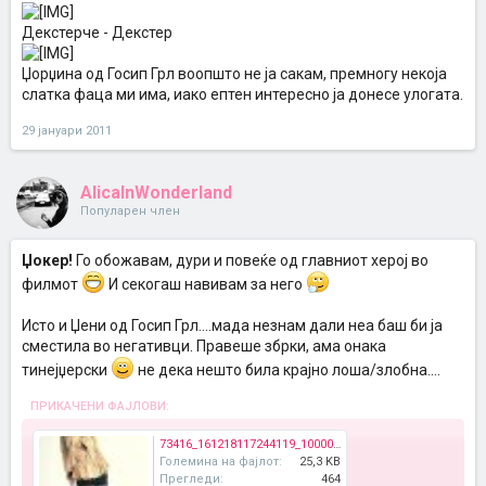
Декстерче - Декстер
Џорџина од Госип Грл воопшто не ја сакам, премногу некоја
слатка фаца ми има, иако ептен интересно ја донесе улогата.
29 јануари 2011
AlicaInWonderland
Популарен член
Џокер!
Го обожавам, дури и повеќе од главниот херој во
филмот
И секогаш навивам за него
Исто и Џени од Госип Грл....мада незнам дали неа баш би ја
сместила во негативци. Правеше збрки, ама онака
тинејџерски
не дека нешто била крајно лоша/злобна....
ПРИКАЧЕНИ ФАЈЛОВИ:
73416_161218117244119_100000677944428_339365_700961_n.jpg
Големина на фајлот:
25,3 KB
Прегледи:
464