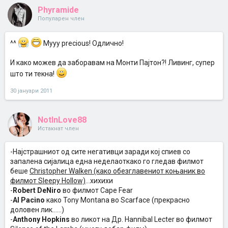
Phyramide
Популарен член
^^
Myyy precious! Одлично!
И како можев да заборавам на Монти Пајтон?! Ливинг, супер
што ти текна!
30 јануари 2011
NotInLove88
Истакнат член
-Најстрашниот од сите негативци заради кој спиев со
запалена сијалица една неделаоткако го гледав филмот
беше
Christopher Walken (како обезглавениот коњаник во
филмот Sleepy Hollow)
...хихихи
-
Robert DeNiro
во филмот Cape Fear
-
Al Pacino
како Tony Montana во Scarface (прекрасно
доловен лик......)
-
Anthony Hopkins
во ликот на Др. Hannibal Lecter во филмот