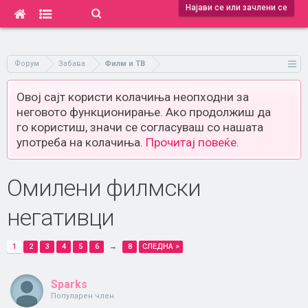
Најави се или зачлени се
Форум
Забава
Филм и ТВ
Овој сајт користи колачиња неопходни за
неговото функционирање. Ако продолжиш да
го користиш, значи се согласуваш со нашата
употреба на колачиња.
Прочитај повеќе.
Oмилени филмски
негативци
1
2
3
4
5
6
→
8
СЛЕДНА >
Sparks
Популарен член