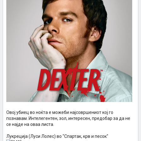
Овој убиец во ноќта е можеби најсовршениот кој го
познавам. Интелегентен, зол, интересен, предобар за да не
се најде на оваа листа.
Лукреција (Луси Лолес) во "Спартак, крв и песок"