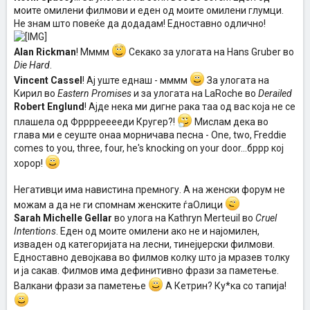
моите омилени филмови и еден од моите омилени глумци.
Не знам што повеќе да додадам! Едноставно одлично!
Alan Rickman
! Мммм
Секако за улогата на Hans Gruber во
Die Hard
.
Vincent Cassel
! Ај уште еднаш - мммм
За улогата на
Кирил во
Eastern Promises
и за улогата на LaRoche во
Derailed
Robert Englund
! Ајде нека ми дигне рака таа од вас која не се
плашела од Фррррееееди Кругер?!
Мислам дека во
глава ми е сеуште онаа морничава песна - One, two, Freddie
comes to you, three, four, he's knocking on your door...бррр кој
хорор!
Негативци има навистина премногу. А на женски форум не
можам а да не ги спомнам женските ѓаОлици
Sarah Michelle Gellar
во улога на Kathryn Merteuil во
Cruel
Intentions
. Еден од моите омилени ако не и најомилен,
изваден од категоријата на лесни, тинејџерски филмови.
Едноставно девојкава во филмов колку што ја мразев толку
и ја сакав. Филмов има дефинитивно фрази за паметење.
Валкани фрази за паметење
А Кетрин? Ку*ка со тапија!