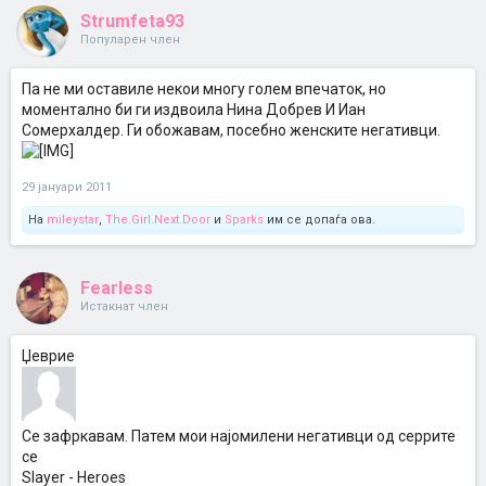
Strumfeta93
Популарен член
Па не ми оставиле некои многу голем впечаток, но
моментално би ги издвоила Нина Добрев И Иан
Сомерхалдер. Ги обожавам, посебно женските негативци.
29 јануари 2011
На
mileystar
,
The.Girl.Next.Door
и
Sparks
им се допаѓа ова.
Fearless
Истакнат член
Џеврие
Се зафркавам. Патем мои најомилени негативци од серрите
се
Slayer - Heroes