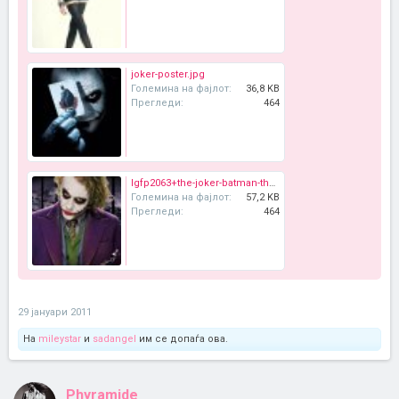
joker-poster.jpg
Големина на фајлот:
36,8 KB
Прегледи:
464
lgfp2063+the-joker-batman-the-dark-knight-poster.jpg
Големина на фајлот:
57,2 KB
Прегледи:
464
29 јануари 2011
На
mileystar
и
sadangel
им се допаѓа ова.
Phyramide