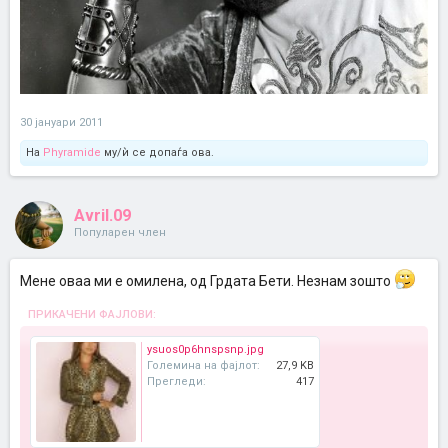
30 јануари 2011
На
Phyramide
му/ѝ се допаѓа ова.
Avril.09
Популарен член
Мене оваа ми е омилена, од Грдата Бети. Незнам зошто
ПРИКАЧЕНИ ФАЈЛОВИ:
ysuos0p6hnspsnp.jpg
Големина на фајлот:
27,9 KB
Прегледи:
417