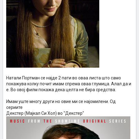
Натали Портман се најде 2 пати во оваа листа што само
покажува колку почит имам спрема оваа глумица. Алал да и
е. Во овој филм покажа дека целта не бира средства.
Имам уште многу други но овие ми се најомилени. Од
сериите
Декстер (Мајкал Си Хол) во "Декстер"