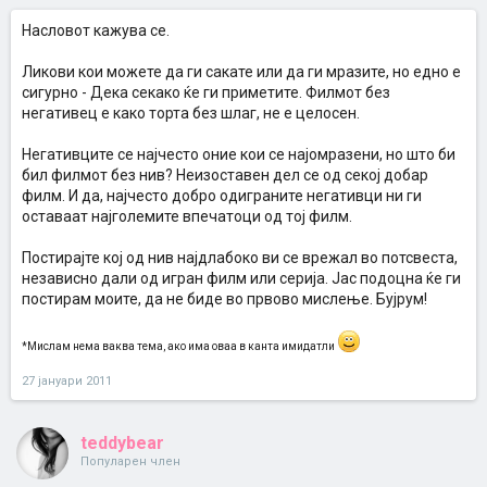
Насловот кажува се.
Ликови кои можете да ги сакате или да ги мразите, но едно е
сигурно - Дека секако ќе ги приметите. Филмот без
негативец е како торта без шлаг, не е целосен.
Негативците се најчесто оние кои се најомразени, но што би
бил филмот без нив? Неизоставен дел се од секој добар
филм. И да, најчесто добро одиграните негативци ни ги
оставаат најголемите впечатоци од тој филм.
Постирајте кој од нив најдлабоко ви се врежал во потсвеста,
независно дали од игран филм или серија. Јас подоцна ќе ги
постирам моите, да не биде во првово мислење. Бујрум!
*Мислам нема ваква тема, ако има оваа в канта имидатли
27 јануари 2011
teddybear
Популарен член