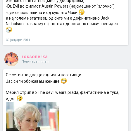
Silence of the Lambs (многу добар филм)
-Dr. Evil во филмот Austin Powers (најсмешниот "злочко")
-сум се исплашила и од куклата Чаки
а најголем негативец од сите ми е дефинитивно Jack
Nicholson...таква му е фацата едноставно психич невиден
30 јануари 2011
rossonerka
Популарен член
Се сетив на двајца одлични негативци.
Јас си ги обожавам жениве
Meрил Стрип во The devil wears prada, фантастична е тука,
идол