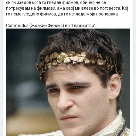
си ги изедов кога го гледав филмов, обично не се
потресувам на филмови, ама овој ми влезе во потсвеста. Кој
го нема гледано филмов, да го изгледа моја препорака.
Commodus (Жоакин Феникс) во "Гладијатор"