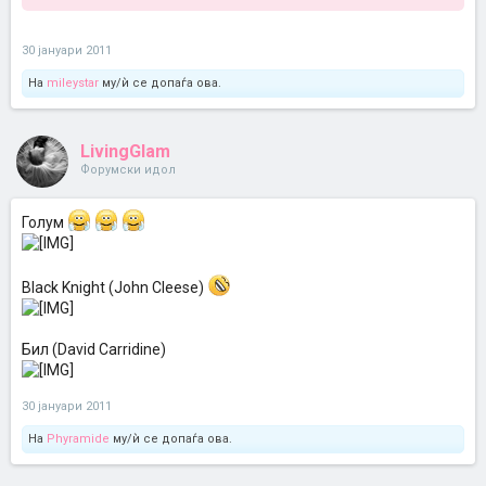
30 јануари 2011
На
mileystar
му/ѝ се допаѓа ова.
LivingGlam
Форумски идол
Голум
Black Knight (John Cleese)
Бил (David Carridine)
30 јануари 2011
На
Phyramide
му/ѝ се допаѓа ова.