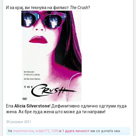
И за крај, ви текнува на филмот
The Crush
?
Епа
Alicia Silverstone
! Дефинитивно одлично одглуми луда
жена. Ах бре луда жена што може да ти направи!
30 јануари 2011
На
mamma-mia
,
lolyta777
,
1209
и
1 друга личност
им се допаѓа ова.