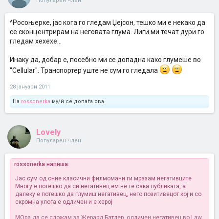
Популарен член
^Росоњерке, јас кога го гледам Џејсон, тешко ми е некако да
се сконцентрирам на неговата глума. Лиги ми течат дури го
гледам хехехе...
Инаку да, добар е, посебно ми се допадна како глумеше во
"Cellular". Транспортер уште не сум го гледала
28 јануари 2011
На
rossonerka
му/ѝ се допаѓа ова.
Lovely
Популарен член
rossonerka напиша:
Јас сум од оние класични филмомани ги мразам негативците
Многу е потешко да си негативец ем не те сака публиката, а
далеку е потешко да глумиш негативец, него позитивецот кој и со
скромна улога е одличен и е херој
МОра да се сложам за Жерард Батлер, одличен негативец во Law