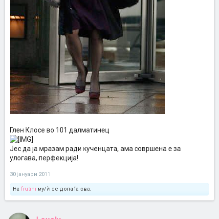
Глен Клосе во 101 далматинец
Јес да ја мразам ради кученцата, ама совршена е за
улогава, перфекција!
30 јануари 2011
На
frutini
му/ѝ се допаѓа ова.