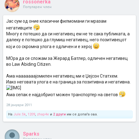
rossonerka
Популарен член
Јас сум од оние класични филмомани ги мразам
негативците
Многу е потешко да си негативец ем не те сака публиката, а
далеку е потешко да глумиш негативец, него позитивецот
кој и со скромна улога е одличен и е херој
МОра да се сложам за Жерард Батлер, одличен негативец
во Law Abiding Citizen.
Aма нааааааајомилен негативец ми е Џејсон Статхем.
Иако неговата улога е на граница за позитивна и негативна.
Ама сепак е најдобриот можен транспортер на светов
28 јануари 2011
На
Jule.Sk
,
1209
,
zhap4e
и
2 други
им се допаѓа ова.
Sparks