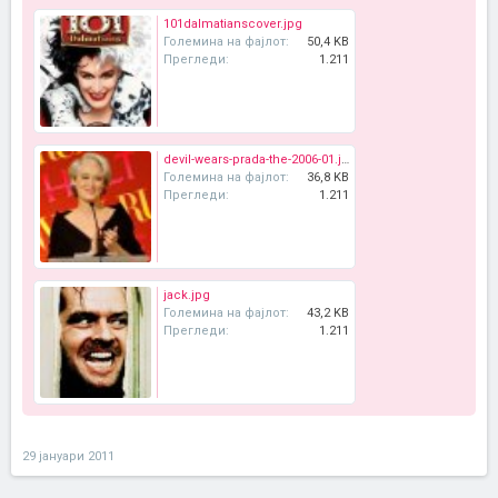
101dalmatianscover.jpg
Големина на фајлот:
50,4 KB
Прегледи:
1.211
devil-wears-prada-the-2006-01.jpg
Големина на фајлот:
36,8 KB
Прегледи:
1.211
jack.jpg
Големина на фајлот:
43,2 KB
Прегледи:
1.211
29 јануари 2011