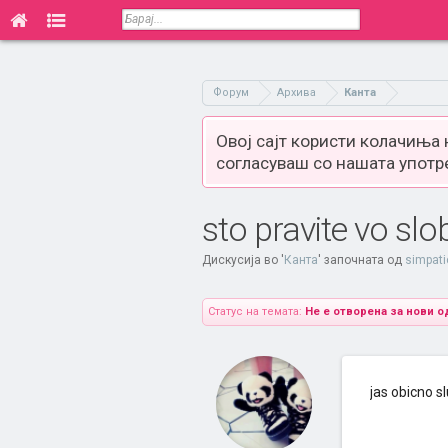
Форум
Архива
Канта
Овој сајт користи колачиња
согласуваш со нашата употр
sto pravite vo sl
Дискусија во '
Канта
' започната од
simpat
Статус на темата:
Не е отворена за нови о
jas obicno s