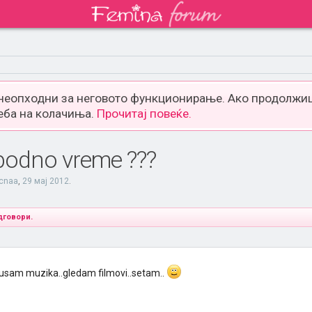
 неопходни за неговото функционирање. Ако продолжиш
еба на колачиња.
Прочитај повеќе.
obodno vreme ???
icnaa
,
29 мај 2012
.
дговори.
lusam muzika..gledam filmovi..setam..