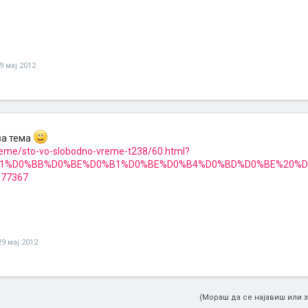
9 мај 2012
ва тема
eme/sto-vo-slobodno-vreme-t238/60.html?
1%81%D0%BB%D0%BE%D0%B1%D0%BE%D0%B4%D0%BD%D0%BE%20%
77367
29 мај 2012
(Мораш да се најавиш или з