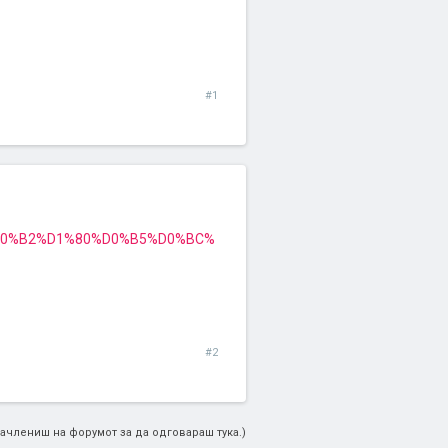
#1
D0%B2%D1%80%D0%B5%D0%BC%
#2
ачлениш на форумот за да одговараш тука.)