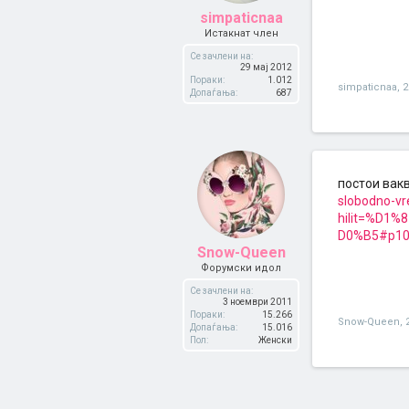
simpaticnaa
Истакнат член
Се зачлени на:
29 мај 2012
Пораки:
1.012
simpaticnaa
,
2
Допаѓања:
687
постои вак
slobodno-vr
hilit=%D
D0%B5#p10
Snow-Queen
Форумски идол
Се зачлени на:
3 ноември 2011
Пораки:
15.266
Snow-Queen
,
Допаѓања:
15.016
Пол:
Женски