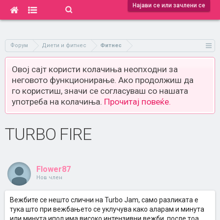
Најави се или зачлени се
Форум
Диети и фитнес
Фитнес
Овој сајт користи колачиња неопходни за
неговото функционирање. Ако продолжиш да
го користиш, значи се согласуваш со нашата
употреба на колачиња.
Прочитај повеќе.
TURBO FIRE
Flower87
Нов член
Вежбите се нешто слични на Turbo Jam, само разликата е
тука што при вежбањето се уклучува како аларам и минута
или минута ипол има високо интензивни вежби, после тоа