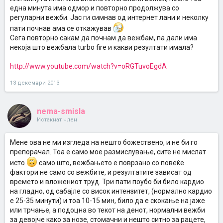
една минута има одмор и повторно продолжува со
регуларни вежби. Јас ги симнав од интернет лани и неколку
пати почнав ама се откажував
Сега повторно сакам да почнам да вежбам, па дали има
некоја што вежбала turbo fire и какви резултати имала?
http://www.youtube.com/watch?v=oRGTuvoEgdA
13 декември 2013
nema-smisla
Истакнат член
Мене ова не ми изгледа на нешто божествено, и не би го
препорачал. Тоа е само мое размислување, сите не мислат
исто
само што, вежбањето е поврзано со повеќе
фактори не само со вежбите, и резултатите зависат од
времето и вложениот труд. Три пати поубо би било кардио
на гладно, од сабајле со висок интензитет, (нормално кардио
е 25-35 минути) и тоа 10-15 мин, било да е скокање на јаже
или трчање, а подоцна во текот на денот, нормални вежби
за девојче како за нозе, стомачни и нешто ситно за рацете,