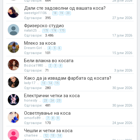
Одговори:
664
28 јули 2026
Дали сте задоволни од вашата коса?
sweetgirl1106
...
18
19
20
Одговори:
395
27 јули 2026
Фризерско студио
natali25
...
173
174
175
Одговори:
3.486
17 јули 2026
Млеко за коса
Dream-Girl
...
4
5
6
Одговори:
101
15 јули 2026
Бели влакна во косата
Bozica1980
...
2
3
4
Одговори:
71
3 јули 2026
Како да ја извадам фарбата од косата?
lady-17
...
13
14
15
Одговори:
280
30 јуни 2026
Електрични четки за коса
honesty
...
23
24
25
Одговори:
481
30 јуни 2026
Осветлување на коса
omorfo89
...
7
8
9
Одговори:
170
24 јуни 2026
Чешли и четки за коса
charliee
...
12
13
14