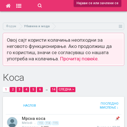
Најави се или зачлени се
Форум
Убавина и мода
Овој сајт користи колачиња неопходни за
неговото функционирање. Ако продолжиш да
го користиш, значи се согласуваш со нашата
употреба на колачиња.
Прочитај повеќе.
Коса
1
2
3
4
5
6
→
14
СЛЕДНА >
ПОСЛЕДНО
НАСЛОВ
МИСЛЕЊЕ ↓
Мрсна коса
Melodi
...
113
114
115