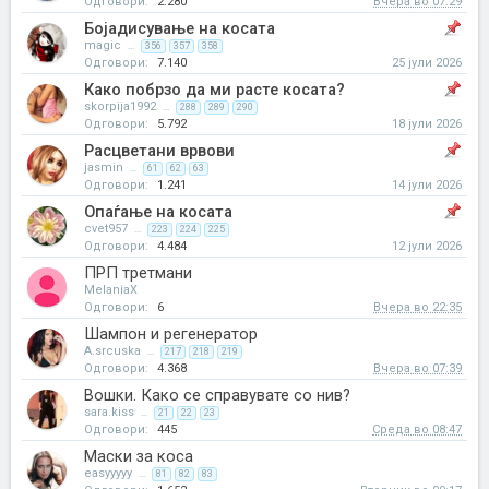
Одговори:
2.280
Вчера во 07:29
Бојадисување на косата
magic
...
356
357
358
Одговори:
7.140
25 јули 2026
Како побрзо да ми расте косата?
skorpija1992
...
288
289
290
Одговори:
5.792
18 јули 2026
Расцветани врвови
jasmin
...
61
62
63
Одговори:
1.241
14 јули 2026
Опаѓање на косата
cvet957
...
223
224
225
Одговори:
4.484
12 јули 2026
ПРП третмани
MelaniaX
Одговори:
6
Вчера во 22:35
Шампон и регенератор
A.srcuska
...
217
218
219
Одговори:
4.368
Вчера во 07:39
Вошки. Како се справувате со нив?
sara.kiss
...
21
22
23
Одговори:
445
Среда во 08:47
Маски за коса
easyyyyy
...
81
82
83