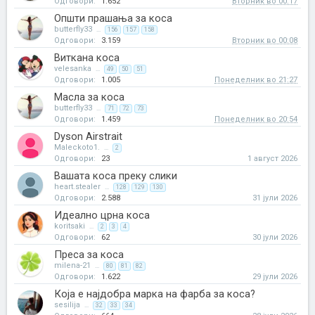
Одговори:
1.652
Вторник во 00:17
Општи прашања за коса
butterfly33
...
156
157
158
Одговори:
3.159
Вторник во 00:08
Виткана коса
velesanka
...
49
50
51
Одговори:
1.005
Понеделник во 21:27
Масла за коса
butterfly33
...
71
72
73
Одговори:
1.459
Понеделник во 20:54
Dyson Airstrait
Maleckoto1.
...
2
Одговори:
23
1 август 2026
Вашата коса преку слики
heart.stealer
...
128
129
130
Одговори:
2.588
31 јули 2026
Идеално црна коса
koritsaki
...
2
3
4
Одговори:
62
30 јули 2026
Преса за коса
milena-21
...
80
81
82
Одговори:
1.622
29 јули 2026
Која е најдобра марка на фарба за коса?
sesilija
...
32
33
34