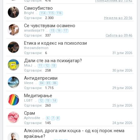
Одговори:
476
Понеделник во 13:42
Самоубиство
Bright
...
114
115
116
Одговори:
2.300
Недела во 20:56
Се чувствувам осамено
anastasija19
...
15
16
17
Одговори:
337
Сабота во 09:46
Етика и кодекс на психолози
theowndemon
Одговори:
6
31 јули 2026
Дали сте за на психијатар?
MiaJ
...
11
12
13
Одговори:
258
30 јули 2026
Антидепресиви
lileee
...
84
85
86
Одговори:
1.715
29 јули 2026
Медитирање
LGBT
...
12
13
14
Одговори:
260
25 јули 2026
Срам
Aphrodite
...
6
7
8
Одговори:
145
24 јули 2026
Алкохол, дрога или коцка - од кој порок нема
враќање?