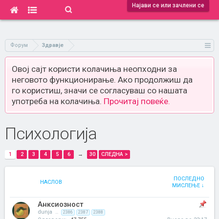
Најави се или зачлени се
Форум
Здравје
Овој сајт користи колачиња неопходни за
неговото функционирање. Ако продолжиш да
го користиш, значи се согласуваш со нашата
употреба на колачиња.
Прочитај повеќе.
Психологија
1
2
3
4
5
6
→
30
СЛЕДНА >
ПОСЛЕДНО
НАСЛОВ
МИСЛЕЊЕ ↓
Анксиозност
dunja
...
2386
2387
2388