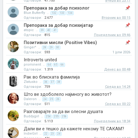
Одговори:
47.755
Вчера во 23:17
Препорака за добар психолог
Blue.Butterfly
...
132
133
134
Одговори:
2.677
Вторник во 00:15
Препорака за добар психијатар
atopic
...
39
40
41
Одговори:
815
Понеделник во 09:46
Позитивни мисли (Positive Vibes)
Ginger^
...
28
29
30
Одговори:
593
1 јули 2026
Introverts united
prominent
...
64
65
66
Одговори:
1.319
Денес во 00:48
Рак во блиската фамилија
Zlatusko
...
36
37
38
Одговори:
759
Среда во 14:24
Што ве здоболело најмногу во животот?
Daleron
...
24
25
26
Одговори:
511
Среда во 00:22
Разговарајте за да ви олесни душата
Buddygirl
...
254
255
256
Одговори:
5.113
Понеделник во 18:34
Дали ви е тешко да кажете некому ТЕ САКАМ?
IndieGirl
...
22
23
24