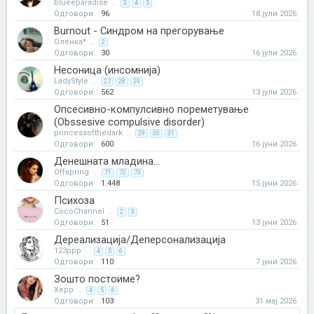
blueeparadise
...
3
4
5
Одговори:
96
18 јули 2026
Burnout - Синдром на прегорување
Оленка*
...
2
Одговори:
30
16 јули 2026
Несоница (инсомнија)
LadyStyle
...
27
28
29
Одговори:
562
13 јули 2026
Опсесивно-компулсивно пореметување
(Оbssesive compulsive disorder)
princessofthedark
...
29
30
31
Одговори:
600
16 јуни 2026
Денешната младина...
Offspring
...
71
72
73
Одговори:
1.448
15 јуни 2026
Психоза
CocoChannel
...
2
3
Одговори:
51
13 јуни 2026
Дереализација/Деперсонализација
123ppp
...
4
5
6
Одговори:
110
7 јуни 2026
Зошто постоиме?
Xepp
...
4
5
6
Одговори:
103
31 мај 2026