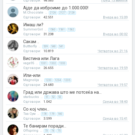
Одговори:
98.065
Пред 13 минути
Ајде да изброиме до 1.000.000!
M.Chocolate
...
2126
2127
2128
Одговори:
42.551
Вчера во 15:09
Имаш ли?
SummerGirl
...
1560
1561
1562
Одговори:
31.238
Вчера во 00:02
Сакам ..
Buttterfly
...
539
540
541
Одговори:
10.819
Четврток во 21:16
Вистина или Лага
vaga95
...
1331
1332
1333
Одговори:
26.655
Четврток во 19:59
Или-или
Magnolija
...
1233
1234
1235
Одговори:
24.683
Четврток во 19:57
Град или држава што ме потсеќа на...
starbucks
...
51
52
53
Одговори:
1.042
Среда во 18:40
Со кој член...
Таа Сум
...
178
179
180
Одговори:
3.599
Среда во 15:41
Те банирам поради...
Offspring
...
73
74
75