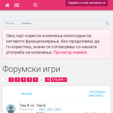
Најави се или зачлени се
Форум
Забава
Овој сајт користи колачиња неопходни за
неговото функционирање. Ако продолжиш да
го користиш, значи се согласуваш со нашата
употреба на колачиња.
Прочитај повеќе.
Форумски игри
1
2
3
4
5
6
→
16
СЛЕДНА >
ПОСЛЕДНО
НАСЛОВ
МИСЛЕЊЕ ↓
Тим А vs. Тим Б
Doberman
...
4902
4903
4904