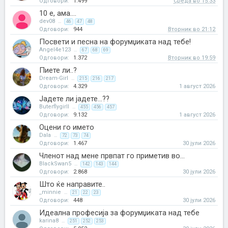
Одговори:
1.499
Среда во 15:33
10 e, ама....
dev08
...
46
47
48
Одговори:
944
Вторник во 21:12
Посвети и песна на форумџиката над тебе!
Angel4e123
...
67
68
69
Одговори:
1.372
Вторник во 19:59
Пиете ли..?
Dream-Girl
...
215
216
217
Одговори:
4.329
1 август 2026
Јадете ли јадете...??
Buterflygirll
...
455
456
457
Одговори:
9.132
1 август 2026
Оцени го името
Dala
...
72
73
74
Одговори:
1.467
30 јули 2026
Членот над мене првпат го приметив во...
BlackSwan5
...
142
143
144
Одговори:
2.868
30 јули 2026
Што ќе направите..
_minnie
...
21
22
23
Одговори:
448
30 јули 2026
Идеална професија за форумџиката над тебе
karina8
...
251
252
253