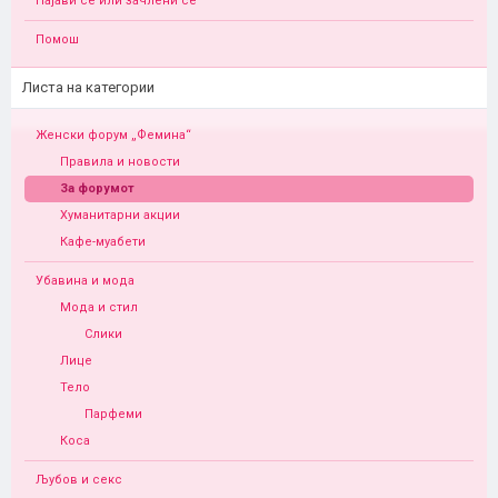
Најави се или зачлени се
Помош
Листа на категории
Женски форум „Фемина“
Правила и новости
За форумот
Хуманитарни акции
Кафе-муабети
Убавина и мода
Мода и стил
Слики
Лице
Тело
Парфеми
Коса
Љубов и секс