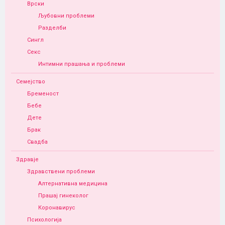
Врски
Љубовни проблеми
Разделби
Сингл
Секс
Интимни прашања и проблеми
Семејство
Бременост
Бебе
Дете
Брак
Свадба
Здравје
Здравствени проблеми
Алтернативна медицина
Прашај гинеколог
Коронавирус
Психологија