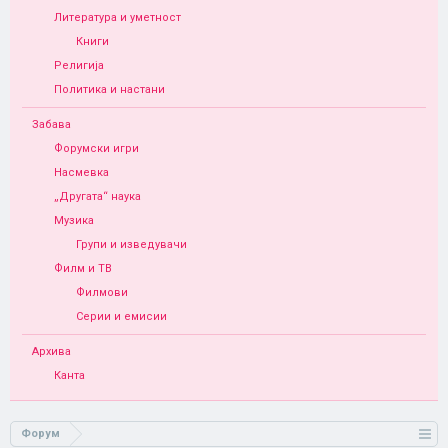
Литература и уметност
Книги
Религија
Политика и настани
Забава
Форумски игри
Насмевка
„Другата“ наука
Музика
Групи и изведувачи
Филм и ТВ
Филмови
Серии и емисии
Архива
Канта
Форум