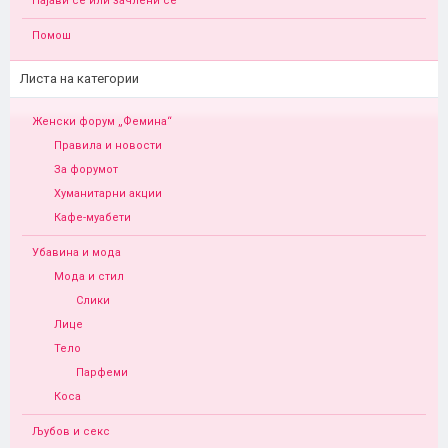
Најави се или зачлени се
Помош
Листа на категории
Женски форум „Фемина“
Правила и новости
За форумот
Хуманитарни акции
Кафе-муабети
Убавина и мода
Мода и стил
Слики
Лице
Тело
Парфеми
Коса
Љубов и секс