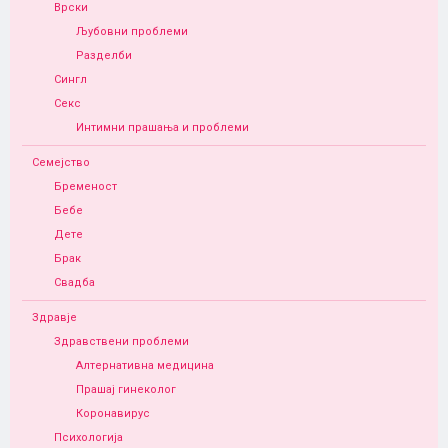
Врски
Љубовни проблеми
Разделби
Сингл
Секс
Интимни прашања и проблеми
Семејство
Бременост
Бебе
Дете
Брак
Свадба
Здравје
Здравствени проблеми
Алтернативна медицина
Прашај гинеколог
Коронавирус
Психологија