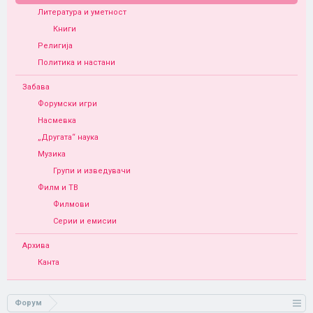
Литература и уметност
Книги
Религија
Политика и настани
Забава
Форумски игри
Насмевка
„Другата“ наука
Музика
Групи и изведувачи
Филм и ТВ
Филмови
Серии и емисии
Архива
Канта
Форум