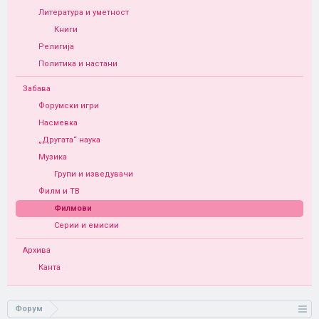
Литература и уметност
Книги
Религија
Политика и настани
Забава
Форумски игри
Насмевка
„Другата“ наука
Музика
Групи и изведувачи
Филм и ТВ
Филмови
Серии и емисии
Архива
Канта
Форум