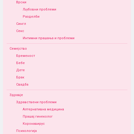
Врски
Љубовни проблеми
Разделби
Сингл
Секс
Интимни прашања и проблеми
Семејство
Бременост
Бебе
Дете
Брак
Свадба
Здравје
Здравствени проблеми
Алтернативна медицина
Прашај гинеколог
Коронавирус
Психологија