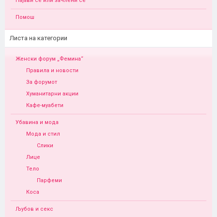
Најави се или зачлени се
Помош
Листа на категории
Женски форум „Фемина“
Правила и новости
За форумот
Хуманитарни акции
Кафе-муабети
Убавина и мода
Мода и стил
Слики
Лице
Тело
Парфеми
Коса
Љубов и секс