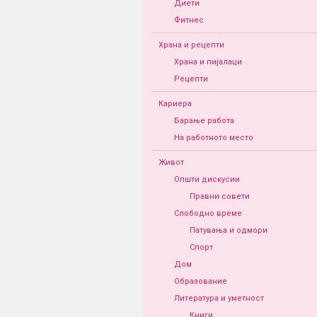
Диети
Фитнес
Храна и рецепти
Храна и пијалаци
Рецепти
Кариера
Барање работа
На работното место
Живот
Општи дискусии
Правни совети
Слободно време
Патувања и одмори
Спорт
Дом
Образование
Литература и уметност
Книги