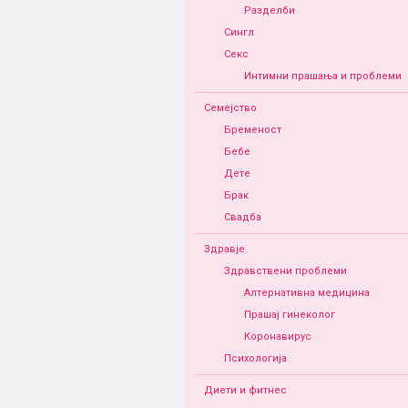
Разделби
Сингл
Секс
Интимни прашања и проблеми
Семејство
Бременост
Бебе
Дете
Брак
Свадба
Здравје
Здравствени проблеми
Алтернативна медицина
Прашај гинеколог
Коронавирус
Психологија
Диети и фитнес