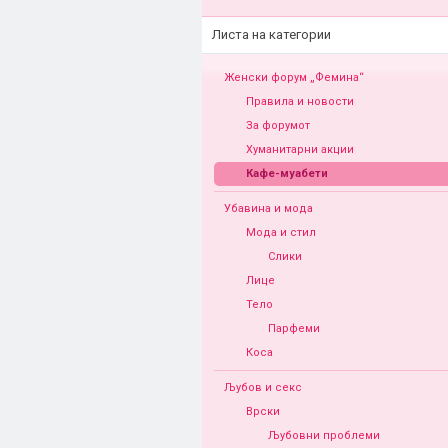
Листа на категории
Женски форум „Фемина“
Правила и новости
За форумот
Хуманитарни акции
Кафе-муабети
Убавина и мода
Мода и стил
Слики
Лице
Тело
Парфеми
Коса
Љубов и секс
Врски
Љубовни проблеми