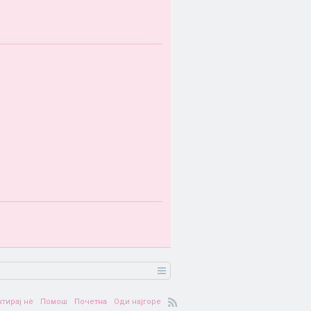
ктирај нè
Помош
Почетна
Оди најгоре