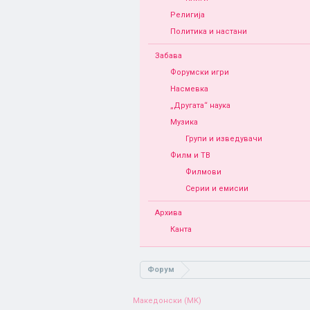
Религија
Политика и настани
Забава
Форумски игри
Насмевка
„Другата“ наука
Музика
Групи и изведувачи
Филм и ТВ
Филмови
Серии и емисии
Архива
Канта
Форум
Македонски (MK)