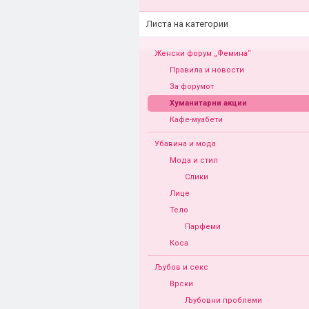
Листа на категории
Женски форум „Фемина“
Правила и новости
За форумот
Хуманитарни акции
Кафе-муабети
Убавина и мода
Мода и стил
Слики
Лице
Тело
Парфеми
Коса
Љубов и секс
Врски
Љубовни проблеми