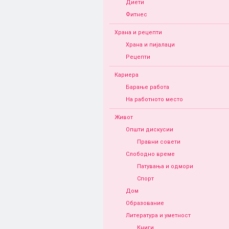
Диети
Фитнес
Храна и рецепти
Храна и пијалаци
Рецепти
Кариера
Барање работа
На работното место
Живот
Општи дискусии
Правни совети
Слободно време
Патувања и одмори
Спорт
Дом
Образование
Литература и уметност
Книги