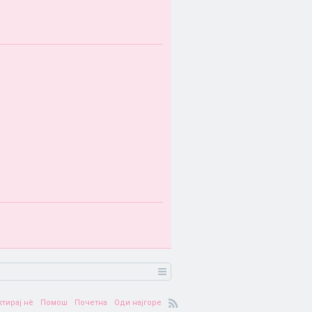
ктирај нè
Помош
Почетна
Оди најгоре