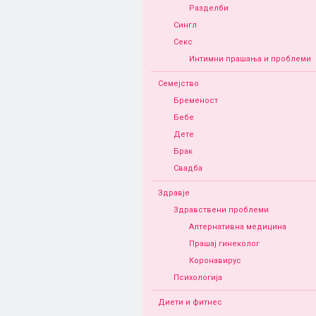
Разделби
Сингл
Секс
Интимни прашања и проблеми
Семејство
Бременост
Бебе
Дете
Брак
Свадба
Здравје
Здравствени проблеми
Алтернативна медицина
Прашај гинеколог
Коронавирус
Психологија
Диети и фитнес