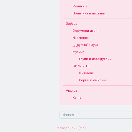
Религија
Политика и настани
Забава
Форумски игри
Насмевка
„Другата“ наука
Музика
Групи и изведувачи
Филм и ТВ
Филмови
Серии и емисии
Архива
Канта
Форум
Македонски (MK)