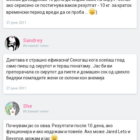
ако сериозно се постигнува ваков резултат - 10 кг. за краток
временски период вреди да се проба ...
)
21 јуни 2011
Sandrey
Истакнат член
Диетава е страшно ефикасна! Секогаш кога осеќаш глад
само пиеш од сирупот и тераш понатаму...Јас би ви
препорачала со сирупот да пиете и домашен сок од цвекло
бидејки помладите жени се склони кон анемија
27 јуни 2011
She
Истакнат член
Почнувам јас со оваа. Резултати после 10 дена, ако
фукционира и ако издржам и повеќе. Ако може Jared Leto и
Beyonce, можам и јас