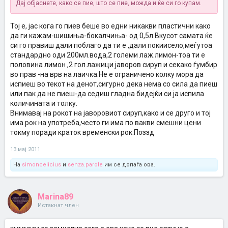
Дај објаснете, како се пие, што се пие, можда и ќе си го купам.
Тој е, јас кога го пиев беше во едни никакви пластични како
да ги кажам-шишиња-бокалчиња- од 0,5л.Вкусот самата ќе
си го правиш дали поблаго да ти е ,дали покиисело,меѓутоа
стандардно оди 200мл.вода,2 големи лаж.лимон-тоа ти е
половина лимон ,2 гол.лажици јаворов сируп и секако ѓумбир
во прав -на врв на лаичка.Не е ограничено колку мора да
испиеш во текот на денот,сигурно дека нема со сила да пиеш
или пак да не пиеш-да седиш гладна бидејќи си ја испила
количината и толку.
Внимавај на рокот на јаворовиот сируп,како и се друго и тој
има рок на употреба,често ги има по вакви смешни цени
токму поради краток временски рок.Поззд
13 мај 2011
На
simoncelicius
и
senza.parole
им се допаѓа ова.
Marina89
Истакнат член