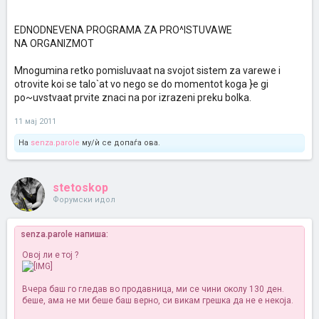
EDNODNEVENA PROGRAMA ZA PRO^ISTUVAWE
NA ORGANIZMOT
Mnogumina retko pomisluvaat na svojot sistem za varewe i
otrovite koi se talo`at vo nego se do momentot koga }e gi
po~uvstvaat prvite znaci na por izrazeni preku bolka.
11 мај 2011
На
senza.parole
му/ѝ се допаѓа ова.
stetoskop
Форумски идол
senza.parole напиша:
Овој ли е тој ?
Вчера баш го гледав во продавница, ми се чини околу 130 ден.
беше, ама не ми беше баш верно, си викам грешка да не е некоја.