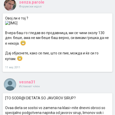
senza.parole
Форумски идол
Овој ли е тој ?
Вчера баш го гледав во продавница, ми се чини околу 130
ден. беше, ама не ми беше баш верно, си викам грешка да не
е некоја.
Дај објаснете, како се пие, што се пие, можда и ќе си го
купам.
11 мај 2011
vesna31
Истакнат член
[TO SODR@I DIETATA SO JAVOROV SIRUP?
Ovaa dieta se sostoi vo zamena na klasi~nite dnevni obroci so
specijalno podgotvena napivka od javorov sirup, limonov sok i