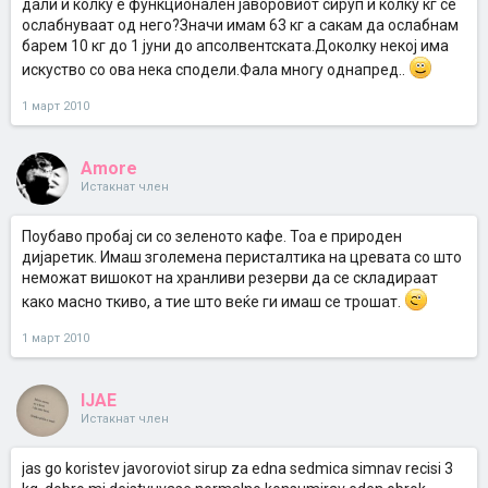
дали и колку е функционален јаворовиот сируп и колку кг се
ослабнуваат од него?Значи имам 63 кг а сакам да ослабнам
барем 10 кг до 1 јуни до апсолвентската.Доколку некој има
искуство со ова нека сподели.Фала многу однапред..
1 март 2010
Amore
Истакнат член
Поубаво пробај си со зеленото кафе. Тоа е природен
дијаретик. Имаш зголемена перисталтика на цревата со што
неможат вишокот на хранливи резерви да се складираат
како масно ткиво, а тие што веќе ги имаш се трошат.
1 март 2010
IJAE
Истакнат член
jas go koristev javoroviot sirup za edna sedmica simnav recisi 3