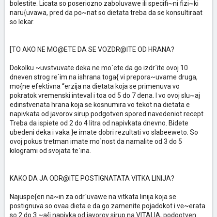
bolestite. Licata so poseriozno zaboluvawe ili specifi~ni fizi~ki
naru{uvawa, pred da po~nat so dietata treba da se konsultiraat
so lekar.
[TO AKO NE MO@ETE DA SE VOZDR@ITE OD HRANA?
Dokolku ~uvstvuvate deka ne mo`ete da go izdr`ite ovoj 10
dneven strog re`im na ishrana toga{ vi prepora~uvame druga,
mo{ne efektivna “erzija na dietata koja se primenuva vo
pokratok vremenski inteval i toa od 5 do 7 dena. I vo ovoj slu~aj
edinstvenata hrana koja se kosnumira vo tekot na dietata e
napivkata od javorov sirup podgotven spored navedeniot recept.
Treba da ispiete od 2 do 4 litra od napivkata dnevno. Bidete
ubedeni deka i vaka }e imate dobri rezultati vo slabeeweto. So
ovoj pokus tretman imate mo`nost da namalite od 3 do 5
kilogrami od svojata te`ina.
KAKO DA JA ODR@ITE POSTIGNATATA VITKA LINIJA?
Najuspe{en na~in za odr`uvawe na vitkata linija koja se
postignuva so ovaa dieta e da go zamenite pojadokot i ve~erata
so 2 do 3 ~a{i napivka od javorov sirup na VITALIA, podgotven