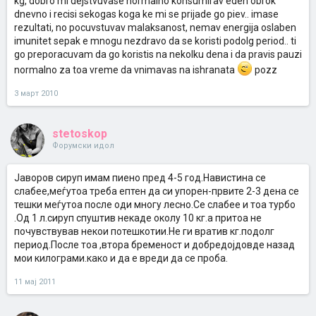
kg, dobro mi dejstvuvase normalno konsumirav eden obrok
dnevno i recisi sekogas koga ke mi se prijade go piev.. imase
rezultati, no pocuvstuvav malaksanost, nemav energija oslaben
imunitet sepak e mnogu nezdravo da se koristi podolg period.. ti
go preporacuvam da go koristis na nekolku dena i da pravis pauzi
normalno za toa vreme da vnimavas na ishranata
pozz
3 март 2010
stetoskop
Форумски идол
Јаворов сируп имам пиено пред 4-5 год.Навистина се
слабее,меѓутоа треба ептен да си упорен-првите 2-3 дена се
тешки меѓутоа после оди многу лесно.Се слабее и тоа турбо
.Од 1 л.сируп спуштив некаде околу 10 кг.а притоа не
почувствував некои потешкотии.Не ги вратив кг.подолг
период.После тоа ,втора бременост и добредојдовде назад
мои килограми.како и да е вреди да се проба.
11 мај 2011