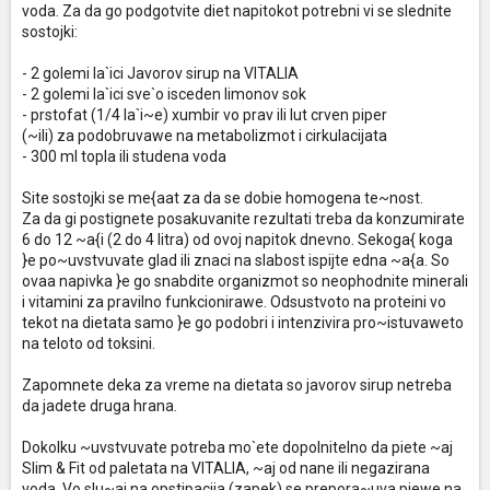
voda. Za da go podgotvite diet napitokot potrebni vi se slednite
sostojki:
- 2 golemi la`ici Javorov sirup na VITALIA
- 2 golemi la`ici sve`o isceden limonov sok
- prstofat (1/4 la`i~e) xumbir vo prav ili lut crven piper
(~ili) za podobruvawe na metabolizmot i cirkulacijata
- 300 ml topla ili studena voda
Site sostojki se me{aat za da se dobie homogena te~nost.
Za da gi postignete posakuvanite rezultati treba da konzumirate
6 do 12 ~a{i (2 do 4 litra) od ovoj napitok dnevno. Sekoga{ koga
}e po~uvstvuvate glad ili znaci na slabost ispijte edna ~a{a. So
ovaa napivka }e go snabdite organizmot so neophodnite minerali
i vitamini za pravilno funkcionirawe. Odsustvoto na proteini vo
tekot na dietata samo }e go podobri i intenzivira pro~istuvaweto
na teloto od toksini.
Zapomnete deka za vreme na dietata so javorov sirup netreba
da jadete druga hrana.
Dokolku ~uvstvuvate potreba mo`ete dopolnitelno da piete ~aj
Slim & Fit od paletata na VITALIA, ~aj od nane ili negazirana
voda. Vo slu~aj na opstipacija (zapek) se prepora~uva piewe na