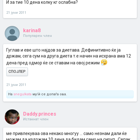
И за тие 10 дена колку кг ослабна?
21 јуни 2011
karina8
Популарен член
Гуглав и еве што најдов за диетава. Дефинитивно ќе ја
држам, сега сум на друга диета т.е начин на исхрана ама 12
дена пред одмор ќе се ставам на овој режим
СПОЈЛЕР
21 јуни 2011
На
snegulkata
му/ѝ се допаѓа ова.
Daddy.princes
Истакнат член
ме привлекуваа ова некако многуу ... само незнам дали ќе
можам да издржам 10 дена да бидам само на сируп . Сепак