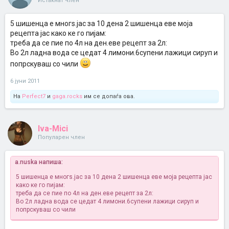
Истакнат член
5 шишенца е многѕ.јас за 10 дена 2 шишенца еве моја
рецепта јас како ке го пијам:
треба да се пие по 4л на ден.еве рецепт за 2л:
Во 2л ладна вода се цедат 4 лимони.6супени лажици сируп и
попрскуваш со чили
6 јуни 2011
На
Perfect7
и
gaga.rocks
им се допаѓа ова.
Iva-Mici
Популарен член
a.nuska напиша:
5 шишенца е многѕ.јас за 10 дена 2 шишенца еве моја рецепта јас
како ке го пијам:
треба да се пие по 4л на ден.еве рецепт за 2л:
Во 2л ладна вода се цедат 4 лимони.6супени лажици сируп и
попрскуваш со чили