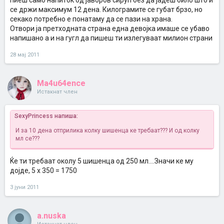
пиеш само напиток од јаворов сируп без да јадеш било што и
се држи максимум 12 дена. Килограмите се губат брзо, но
секако потребно е понатаму да се пази на храна.
Отвори ја претходната страна една девојка имаше се убаво
напишано а и на гугл да пишеш ти излегуваат милион страни
28 мај 2011
Ma4u64ence
Истакнат член
SexyPrincess напиша:
И за 10 дена отприлика колку шишенца ке требаат??? И од колку
мл се???
Ќе ти требаат околу 5 шишенца од 250 мл....Значи ке му
дојде, 5 х 350 = 1750
3 јуни 2011
a.nuska