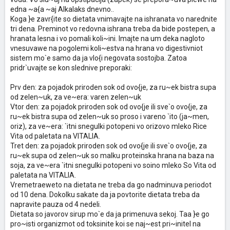
edna ~a{a ~aj Alkalaks dnevno..
Koga }e zavr{ite so dietata vnimavajte na ishranata vo narednite
tri dena. Preminot vo redovna ishrana treba da bide postepen, a
hranata lesna i vo pomali koli~ini. Imajte na um deka nagloto
vnesuvawe na pogolemi koli~estva na hrana vo digestivniot
sistem mo`e samo da ja vlo{i negovata sostojba. Zatoa
pridr`uvajte se kon slednive preporaki:
Prv den: za pojadok priroden sok od ovo{je, za ru~ek bistra supa
od zelen~uk, za ve~era: varen zelen~uk
Vtor den: za pojadok priroden sok od ovo{je ili sve`o ovo{je, za
ru~ek bistra supa od zelen~uk so proso i vareno `ito (ja~men,
oriz), za ve~era: `itni snegulki potopeni vo orizovo mleko Rice
Vita od paletata na VITALIA.
Tret den: za pojadok priroden sok od ovo{je ili sve`o ovo{je, za
ru~ek supa od zelen~uk so malku proteinska hrana na baza na
soja, za ve~era `itni snegulki potopeni vo soino mleko So Vita od
paletata na VITALIA.
Vremetraeweto na dietata ne treba da go nadminuva periodot
od 10 dena. Dokolku sakate da ja povtorite dietata treba da
napravite pauza od 4 nedeli.
Dietata so javorov sirup mo`e da ja primenuva sekoj. Taa }e go
pro~isti organizmot od toksinite koi se naj~est pri~initel na