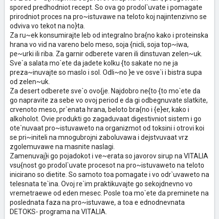
spored predhodniot recept. So ova go prodol`uvate i pomagate
prirodniot proces na pro~istuvawe na teloto koj najintenzivno se
odviva vo tekot na no}ta.
Za ru~ek konsumirajte leb od integralno bra{no kako i proteinska
hrana vo vid na vareno belo meso, soja {nicli, soja top~iwa,
pe~urki ili riba. Za garnir odberete varen ili dinstuvan zelen~uk.
Sve`a salata mo`ete da jadete kolku {to sakate no ne ja
preza~inuvajte so maslo i sol. Odli~no }e ve osve`i i bistra supa
od zelen~uk.
Za desert odberete sve`o ovo{je. Najdobro ne{to {to mo`ete da
go napravite za sebe vo ovoj period e da gi odbegnuvate slatkite,
crvenoto meso, pr`enata hrana, beloto bra{no i {e}er, kako i
alkoholot. Ovie produkti go zagaduvaat digestivniot sistem i go
ote`nuvaat pro~istuvaweto na organizmot od toksini i otrovi koi
se pri~initeli na mnogubrojni zaboluvawa i dejstvuvaat vrz
zgolemuvawe na masnite naslagi.
Zamenuvaj}i go pojadokot i ve~erata so javorov sirup na VITALIA
vsu{nost go prodol`uvate procesot na pro~istuvaweto na teloto
inicirano so dietite. So samoto toa pomagate i vo odr`uvaweto na
telesnata te`ina. Ovoj re`im praktikuvajte go sekojdnevno vo
vremetraewe od eden mesec. Posle toa mo`ete da preminete na
poslednata faza na pro~istuvawe, a toa e ednodnevnata
DETOKS- programa na VITALIA.