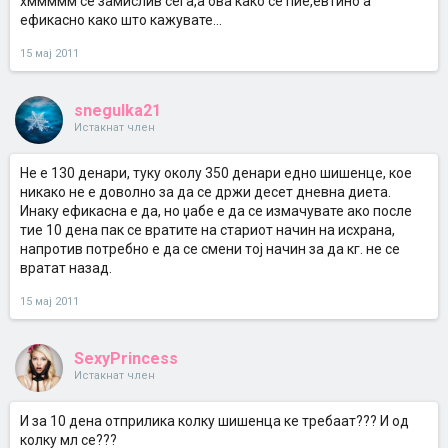
хммммм се замислив сега,а ова како се пие,евтино а
ефикасно како што кажувате...
15 мај 2011
snegulka21
Истакнат член
Не е 130 денари, туку околу 350 денари едно шишенце, кое
никако не е доволно за да се држи десет дневна диета.
Инаку ефикасна е да, но џабе е да се измачувате ако после
тие 10 дена пак се вратите на стариот начин на исхрана,
напротив потребно е да се смени тој начин за да кг. не се
вратат назад.
15 мај 2011
SexyPrincess
Истакнат член
И за 10 дена отприлика колку шишенца ке требаат??? И од
колку мл се???