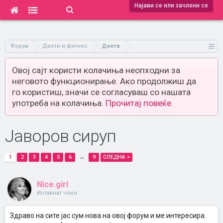
Најави се или зачлени се
Форум
Диети и фитнес
Диети
Овој сајт користи колачиња неопходни за
неговото функционирање. Ако продолжиш да
го користиш, значи се согласуваш со нашата
употреба на колачиња.
Прочитај повеќе.
Јаворов сируп
1
2
3
4
5
6
→
9
СЛЕДНА >
Nice.girl
Истакнат член
Здраво на сите јас сум нова на овој форум и ме интересира