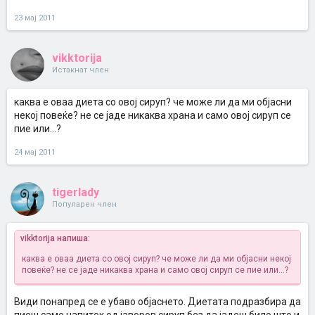
23 мај 2011
vikktorija
Истакнат член
каква е оваа диета со овој сируп? че може ли да ми објасни
некој повеќе? не се јаде никаква храна и само овој сируп се
пие или...?
24 мај 2011
tigerlady
Популарен член
vikktorija напиша:
каква е оваа диета со овој сируп? че може ли да ми објасни некој
повеќе? не се јаде никаква храна и само овој сируп се пие или...?
Види понапред се е убаво објаснето. Диетата подразбира да