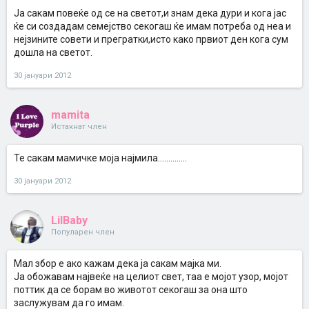
Ја сакам повеќе од се на светот,и знам дека дури и кога јас
ќе си создадам семејство секогаш ќе имам потреба од неа и
нејзините совети и прегратки,исто како првиот ден кога сум
дошла на светот.
30 јануари 2012
mamita
Истакнат член
Те сакам мамичке моја најмила..............
30 јануари 2012
LilBaby
Популарен член
Мал збор е ако кажам дека ја сакам мајка ми.
Ја обожавам највеќе на целиот свет, таа е мојот узор, мојот
поттик да се борам во животот секогаш за она што
заслужувам да го имам.