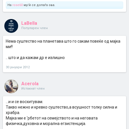
На
rose60
му/ѝ се допаѓа ова.
LaBella
Популарен член
Нема суштество на планетава што го сакам повеќе од мајка
ми!!
.. што и да кажам др е излишно
30 јануари 2012
Acerola
Истакнат член
...и и се восхитувам.
Такво нежно и кревко суштество,а всушност толку силна и
храбра.
Мајка ми е 'рбетот на семејството и на неговата
физичка,духовна и морална егзистенција.