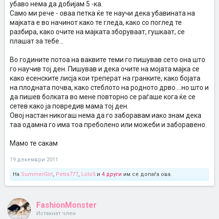
убаво нема да добијам 5 -ка.
Само ми рече - оваа петка ќе те научи дека убавината на
мајката е во начинот како те гледа, како со поглед те
разбира, како очите на мајката зборуваат, гушкаат, се
плашат за тебе...
Во годините потоа на ваквите теми го пишував сето она што
го научив тој ден. Пишував и дека очите на мојата мајка се
како есенските лисја кои треперат на гранките, како бојата
на плодната почва, како стеблото на родното дрво....но што и
да пишев болката во мене повторно се раѓаше кога ќе се
сетев како ја повредив мама тој ден.
Овој настан никогаш нема да го заборавам иако знам дека
таа одамна го има тоа преболено или можеби и заборавено.
Мамо те сакам
19 декември 2011
На
SummerGirl
,
Petra777
,
Lolo5
и
4 други
им се допаѓа ова.
FashionMonster
Истакнат член