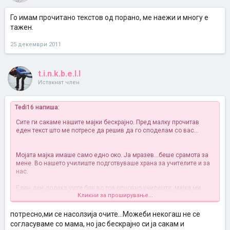
Го имам прочитано текстов од порано, ме наежи и многу е
тажен.
25 декември 2011
t.i.n.k.b.e.l.l
Истакнат член
Tedi16 напиша:
Сите ги сакаме нашите мајки бескрајно. Пред малку прочитав
еден текст што ме потресе да решив да го споделам со вас...
Мојата мајка имаше само едно око. Ја мразев…беше срамота за
мене. Во нашето училиште подготвуваше храна за учителите и за
нас.
Еден ден додека уште бев во тоа основно училиште, мајка ми
Кликни за проширување...
влезе во класот и ме поздрави. Ми беше толку многу срам. Како
можеше тоа да ми го направи? Ја игнорирав, и упатив поглед
полн со омраза и побегнав.
потресно,ми се насолзија очите...Можеби некогаш не се
согласуваме со мама, но јас бескрајно си ја сакам и
Подоцна сите мои пријатели ми се подсмеваа и ми велеа: Бљак,