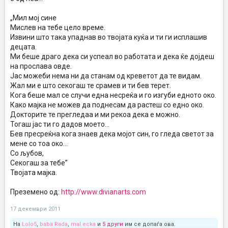
„Мил мој сине
Мислeв на тебе цело време.
Извини што така упаднав во твојата куќа и ти ги исплашив
децата.
Ми беше драго дека си успеал во работата и дека ќе дојдеш
на прослава овде.
Јас можеби нема ни да станам од креветот да те видам.
Жал ми е што секогаш те срамев и ти бев терет.
Кога беше мал се случи една несреќа и го изгуби едното око.
Како мајка не можев да поднесам да растеш со едно око.
Докторите те прегледаa и ми рекоа дека е можно.
Тогаш јас ти го дадов моето…
Бев пресреќна кога знаев дека мојот син, го гледа светот за
мене со тоа око…
Со љубов,
Секогаш за тебе”
Твојата мајка.
Преземено од:
http://www.divianarts.com
17 декември 2011
На
Lolo5
,
baba Rada
,
mal.ecka
и
5 други
им се допаѓа ова.