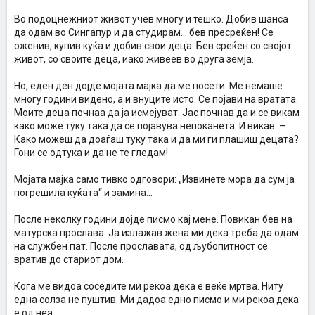
Во подоцнежниот живот учев многу и тешко. Добив шанса
да одам во Сингапур и да студирам… бев пресреќен! Се
оженив, купив куќа и добив свои деца. Бев среќен со својот
живот, со своите деца, иако живеев во друга земја.
Но, еден ден дојде мојата мајка да ме посети. Ме немаше
многу години видено, а и внуците исто. Се појави на вратата.
Моите деца почнаа да ја исмејуват. Јас почнав да и се викам
како може туку така да се појавува непоканета. И викав: –
Како можеш да доаѓаш туку така и да ми ги плашиш децата?
Гони се одтука и да не те гледам!
Мојата мајка само тивко одговори: „Извинете мора да сум ја
погрешила куќата“ и замина…
После неколку години дојде писмо кај мене. Повикан бев на
матурска прослава. Ја излажав жена ми дека треба да одам
на службен пат. После прославата, од љубопитност се
вратив до стариот дом.
Кога ме видоа соседите ми рекоа дека е веќе мртва. Ниту
една солза не пуштив. Ми дадоа едно писмо и ми рекоа дека
е од неа…