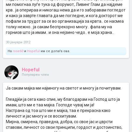
ми помогнаа луѓе тука од форумот, Ливинг Глам да најдеме
матурска прослава. Ја излажав жена ми дека треба да одам на
службен пат. После прославата, од љубопитност се вратив до
крв.. ја оперираа и никогаш нема да и го заборавам погледот
стариот дом.
и како ја заврте главата да ме погледне, и кога докторот ме
пофали за трудот за се во организација за крвта.. се насмеа
Кога ме видоа соседите ми рекоа дека е веќе мртва. Ниту една
толку нежно.. ја сакам беспрекорно многу.. фала му на
солза не пуштив. Ми дадоа едно писмо и ми рекоа дека е од
горниов што ја имам.. и она нејзино чедо.. е моја храна..
неа…
„Мил мој сине
30 јануари 2012
Мислeв на тебе цело време.
На
Извини што така упаднав во твојата куќа и ти ги исплашив децата.
rose60
и
Hopeful
им се допаѓа ова.
Ми беше драго дека си успеал во работата и дека ќе дојдеш на
прослава овде.
Јас можеби нема ни да станам од креветот да те видам.
Hopeful
Жал ми е што секогаш те срамев и ти бев терет.
Кога беше мал се случи една несреќа и го изгуби едното око.
Популарен член
Како мајка не можев да поднесам да растеш со едно око.
Докторите те прегледаa и ми рекоа дека е можно.
Ја сакам мајка ми најмногу на светот и многу ја почитувам.
Тогаш јас ти го дадов моето…
Бев пресреќна кога знаев дека мојот син, го гледа светот за мене
со тоа око…
Глеадјќи ја сега како спие, му благодарам на Господ што ја
Со љубов,
имам, што ми е таа мајка. Господе чувај ми ја!
Секогаш за тебе”
Настрана од тоа што ми е мајка, таа е прекрасна како
Твојата мајка.
личност и јас многу и се восхитувам.
Мирна, смирена, праведна, добра, со свое јас и цврсти
Преземено од:
http://www.divianarts.com
ставови, личност со свои принципи, гордост и достоинство,