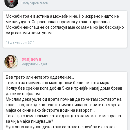
Популарен член
Можеби тоа е вистина а можеби и не. Но искрено ништо не
ме зачудува. Се расплакав, премногу тажна приказна.
Можеби некогаш не се согласуваме со мама, но јас бескрајно
си ја сакам и почитувам.
19 декември 2011
sanjaeva
Форумски идол
Бев трето или четврто одделение...
Темата за писмена по македонски беше - мојата мајка
Колку бев среќна кога добив 5-ка и трчајќи накај дома брзав
да се се пофалам.
Мислам дека уште од врата почнав да го читам составот на
глас..... но, некаде во текстот имав пишано - очите на мојата
мајка се сини како бистрите води на изворот....
Тогаш ја снема насмевката од лицето на мама....и ме праша -
за чија мајка пишуваше?
Бунтовно кажував дека така составот е поубав и ако не е