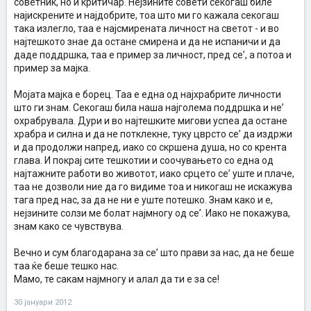
советник, но и критичар. Нејзините совети секогаш биле
најискрените и најдобрите, тоа што ми го кажала секогаш
така излегло, таа е најсмирената личност на светот - и во
најтешкото знае да остане смирена и да не испаничи и да
даде поддршка, таа е пример за личност, пред се’, а потоа и
пример за мајка.
Мојата мајка е борец. Таа е една од најхрабрите личности
што ги знам. Секогаш била наша најголема поддршка и не’
охрабрувала. Дури и во најтешките мигови успеа да остане
храбра и силна и да не потклекне, туку цврсто се’ да издржи
и да продолжи напред, иако со скршена душа, но со крента
глава. И покрај сите тешкотии и соочувањето со една од
најтажните работи во животот, иако срцето се’ уште и плаче,
таа не дозволи ние да го видиме тоа и никогаш не искажува
тага пред нас, за да не ни е уште потешко. Знам како и е,
нејзините солзи ме болат најмногу од се’. Иако не покажува,
знам како се чувствува.
Вечно и сум благодарана за се’ што прави за нас, да не беше
таа ќе беше тешко нас.
Мамо, те сакам најмногу и алал да ти е за се!
30 јануари 2012