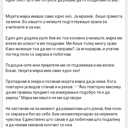
еден текст што ме потресе да решив да го споделам со вас...
Мојата мајка имаше само едно око. Ја мразев…беше срамота
за мене. Во нашето училиште подготвуваше храна за
учителите и за нас.
Еден ден додека уште бев во тоа основно училиште, мајка ми
влезе во класот и ме поздрави. Ми беше толку многу срам.
Како можеше тоа да ми го направи? Ја игнорирав, и упатив
поглед полн со омраза и побегнав.
Подоцна сите мои пријатели ми се подсмеваа и ми велеа:
Бљак, твојата мајка има само едно око!
Пропаднав в земја и посакав мојата мајка да ја нема. Кога
повторно ја видов станав и и реков: – “Ако повторно мислиш
да ме правиш предмет на исмејување подобро ти е да
умреш.” Мајка ми ништо не ми одговори.
Не застанав ни за момент да размислам што реков, бев полн
со омраза и бес во себе. Бев незаинтересиран за нејзините
чувства. Единствено што сакав е да побегнам што подалеку
и да немам никаков контакт со неа.