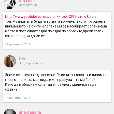
Sm.real
Истакнат член
http://www.youtube.com/watch?v=zuOQKhRyimw
Ова е
тоа..Музиката ги буди чувствата во мене,текстот го одзема
вниманието на очите и полека ми се насобираат солзи,нема
место и потекуваат една по една по образите,врели солзи
како последни да ми се ..
17 декември 2011
Gea
Популарен член
Значи се закукав од плачење. Го исчитав текстот и липам на
глас, малечката ме гледа и ме прашува што ме боли?
Како да и објаснам кога таа е премногу малечка за да
сфати?
17 декември 2011
ana-banana