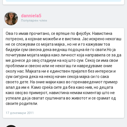
danniela5
Популарен член
Ова го имав прочитано, се вртеше по фејсбук. Навистина
потресно, а којзнае можеби и е вистина. Јас искрено некогаш
не се сложувам со мојата мајка , но не и го кажувам тоа
бидејќи сум свесна дека веднаш подоцна ќе го свати.Но ја
почитувам мојата мајка како личност која направила се за да
ме донесе до овој стадиум на кој што сум. Секој си има свои
проблеми и свесно или не некогаш ги навредуваме оние
околу нас. Мајката ни е единствен пријател без интереси и
сум сигурна дека на некој начин секоја мајка си го сака
своето дете. На оние мајки како во горенаведениот пример
алал да им е. Камо среќа сите да беа како нив, но децата
како овој во примерот, навистина немам коментар што не
успеале да ја сватат суштината во животот и се срамат од
своите родители.
17 декември 2011