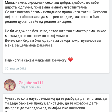
Мила, нежна, скромна и секогаш добра, длабоко во себе
цврста, одлучна, приземна и многу чувствителна.
Се што кажала богами испаднало право кога-тогаш. Секогаш
нејзиниот збор знаел да ме тресне од ѕид затоа што бил
реален дури повеќе од реален и искрен.
Не би издржала без нејзе, затоа што таа е моето рамо на кое
можам да се потпрам во секој момент.
Вечно ќе и бидам благодарна за секоја пожртвуваност за
мене, за цела моја фамилија.
Најмногу ја сакам мајка ми! Премногу.
30 јануари 2012
Zaljubena111
Популарен член
Чуството кога наутро нема кој да те разбуди, да те погали, да
ти даде бакнежи преку целиот ден, да те охрабри, да те
искара и да ти подари една мајчинска насмевка...