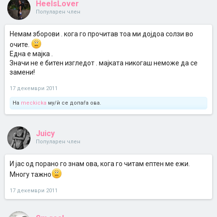
HeelsLover
Популарен член
Немам зборови . кога го прочитав тоа ми дојдоа солзи во
очите.
Една е мајка .
Значи не е битен изгледот . мајката никогаш неможе да се
замени!
17 декември 2011
На
meckicka
му/ѝ се допаѓа ова.
Juicy
Популарен член
И јас од порано го знам ова, кога го читам ептен ме ежи.
Многу тажно
17 декември 2011