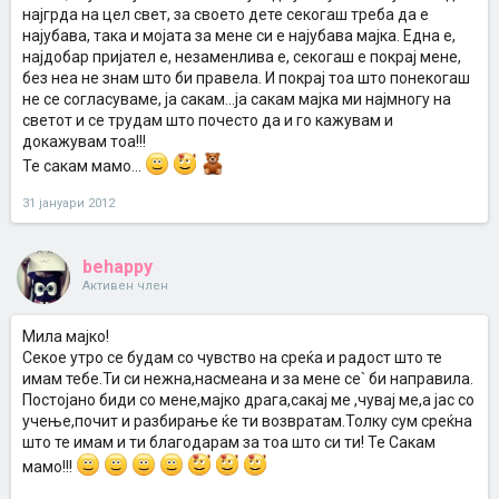
најгрда на цел свет, за своето дете секогаш треба да е
најубава, така и мојата за мене си е најубава мајка. Една е,
најдобар пријател е, незаменлива е, секогаш е покрај мене,
без неа не знам што би правела. И покрај тоа што понекогаш
не се согласуваме, ја сакам...ја сакам мајка ми најмногу на
светот и се трудам што почесто да и го кажувам и
докажувам тоа!!!
Те сакам мамо...
31 јануари 2012
behappy
Активен член
Мила мајко!
Секое утро се будам со чувство на среќа и радост што те
имам тебе.Ти си нежна,насмеана и за мене се` би направила.
Постојано биди со мене,мајко драга,сакај ме ,чувај ме,а јас со
учење,почит и разбирање ќе ти возвратам.Толку сум среќна
што те имам и ти благодарам за тоа што си ти! Te Сакам
мамо!!!