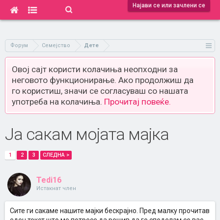
Најави се или зачлени се
Форум
Семејство
Дете
Овој сајт користи колачиња неопходни за
неговото функционирање. Ако продолжиш да
го користиш, значи се согласуваш со нашата
употреба на колачиња.
Прочитај повеќе.
Ја сакам мојата мајка
1
2
3
СЛЕДНА >
Tedi16
Истакнат член
Сите ги сакаме нашите мајки бескрајно. Пред малку прочитав