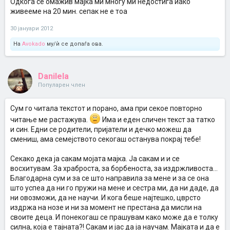
Одкога се омажив мајка ми многу ми недостига иако
живееме на 20 мин. сепак не е тоа
30 јануари 2012
На
Avokado
му/ѝ се допаѓа ова.
Danilela
Популарен член
Сум го читала текстот и порано, ама при секое повторно
читање ме растажува.
Има и еден сличен текст за татко
и син. Едни се родители, пријатели и дечко можеш да
смениш, ама семејството секогаш останува покрај тебе!
Секако дека ја сакам мојата мајка. Ја сакам и и се
восхитувам. За храброста, за борбеноста, за издржливоста...
Благодарна сум и за се што направила за мене и за се она
што успеа да ни го пружи на мене и сестра ми, да ни даде, да
ни овозможи, да не научи. И кога беше најтешко, цврсто
издржа на нозе и ни за момент не престана да мисли на
своите деца. И понекогаш се прашувам како може да е толку
силна, која е тајната?! Сакам и јас да ја научам. Мајката и да е