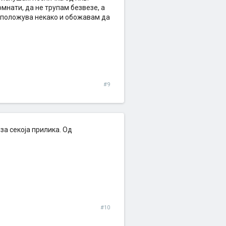
мнати, да не трупам безвезе, а
асположува некако и обожавам да
#9
за секоја прилика. Од
#10