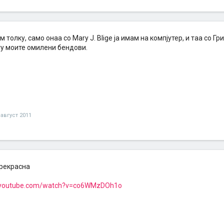
 толку, само онаа со Mary J. Blige ја имам на компјутер, и таа со Гр
ѓу моите омилени бендови.
 август 2011
прекрасна
.youtube.com/watch?v=co6WMzDOh1o