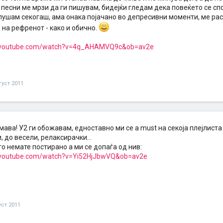
песни ме мрзи да ги пишувам, бидејќи гледам дека повеќето се спо
 слушам секогаш, ама онака појачано во депресивни моменти, ме р
 на рефренот - како и обично.
.youtube.com/watch?v=4q_AHAMVQ9c&ob=av2e
густ 2011
мава! У2 ги обожавам, едноставно ми се а must на секоја плејлиста 
 до весели, релаксирачки...
о немате постирано а ми се допаѓа од нив:
.youtube.com/watch?v=Yi52HjJbwVQ&ob=av2e
уст 2011