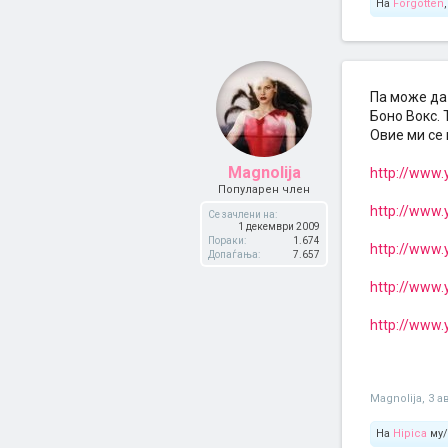
На
Forgotten
Па може да 
Боно Вокс. 
Овие ми се
Magnolija
http://www
Популарен член
http://www.
Се зачлени на:
1 декември 2009
Пораки:
1.674
http://www
Допаѓања:
7.657
http://www.
http://www
Magnolija
,
3 а
На
Hipica
му/