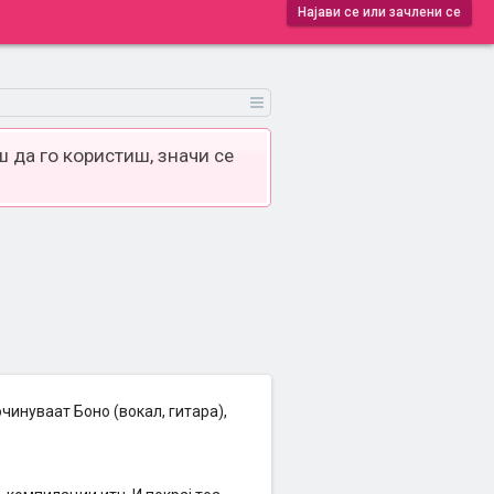
Најави се или зачлени се
 да го користиш, значи се
очинуваат Боно (вокал, гитара),