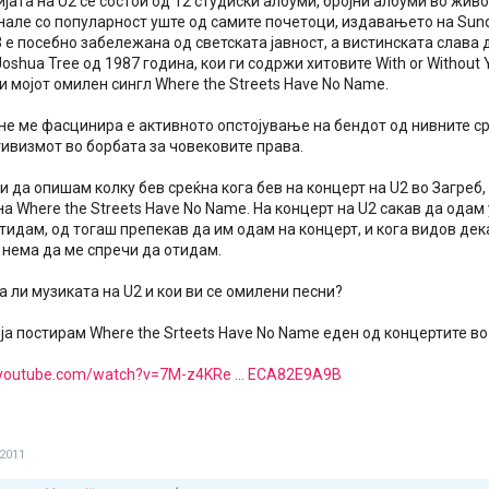
ата на U2 се состои од 12 студиски албуми, бројни албуми во живо,
кнале со популарност уште од самите почетоци, издавањето на Sun
 е посебно забележана од светската јавност, а вистинската слава 
oshua Tree од 1987 година, кои ги содржи хитовите With or Without You
, и мојот омилен сингл Where the Streets Have No Name.
не ме фасцинира е активното опстојување на бендот од нивните 
тивизмот во борбата за човековите права.
 да опишам колку бев среќна кога бев на концерт на U2 во Загреб,
а Where the Streets Have No Name. На концерт на U2 сакав да одам у
тидам, од тогаш препекав да им одам на концерт, и кога видов дека
 нема да ме спречи да отидам.
а ли музиката на U2 и кои ви се омилени песни?
 ја постирам Where the Srteets Have No Name еден од концертите во
.youtube.com/watch?v=7M-z4KRe ... ECA82E9A9B
 2011