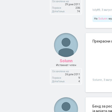
Се зачлени на:
29 јуни 2011
Пораки:
206
loly89
,
3 авгус
Допаѓања:
74
На
Solunn
му
Прекрасни с
Solunn
Истакнат член
Се зачлени на:
26 јули 2011
Пораки:
9
Solunn
,
3 авгу
Допаѓања:
4
Бенд за ре
ја мојата о