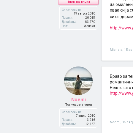
Член на тимот
За омилени 
оваа си ја
Се зачлени на:
19 август 2010
си се дерам
Пораки:
20.015
Допаѓања:
83.770
Пол:
Женски
http://www
Mishela
,
15 ав
Браво за те
романтични,
Нешто што г
http://www
Noemi
Популарен член
Се зачлени на:
7 април 2010
Пораки:
3.216
Noemi
,
15 авг
Допаѓања:
12.167