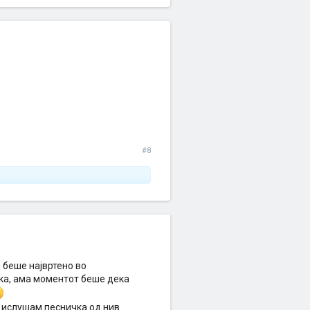
#8
е беше највртено во
ика, ама моментот беше дека
е ислушам песничка од нив.