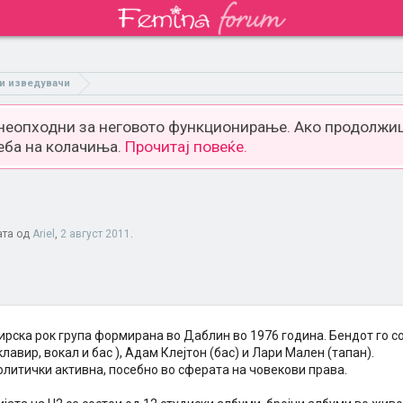
 и изведувачи
 неопходни за неговото функционирање. Ако продолжиш
еба на колачиња.
Прочитај повеќе.
ата од
Ariel
,
2 август 2011
.
е ирска рок група формирана во Даблин во 1976 година. Бендот го с
 клавир, вокал и бас ), Адам Клејтон (бас) и Лари Мален (тапан).
олитички активна, посебно во сферата на човекови права.