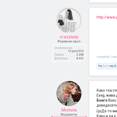
http://www
crazylady
Форумски идол
Се зачлени на:
12 јули 2010
Пораки:
5.258
crazylady
,
9 ав
Допаѓања:
8.442
На
Ariel
му/ѝ 
Како тоа ст
Ееејј, жива 
Бонго
Вокс 
деведесети
Mishela
ЦеДе-то ми
Модератор
Како и да е