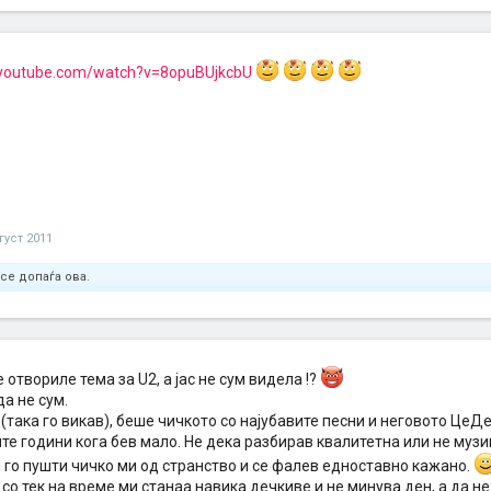
.youtube.com/watch?v=8opuBUjkcbU
густ 2011
се допаѓа ова.
е отвориле тема за U2, а јас не сум видела !?
да не сум.
(така го викав), беше чичкото со најубавите песни и неговото ЦеД
те години кога бев мало. Не дека разбирав квалитетна или не муз
 го пушти чичко ми од странство и се фалев едноставно кажано.
, со тек на време ми станаа навика дечкиве и не минува ден, а да н