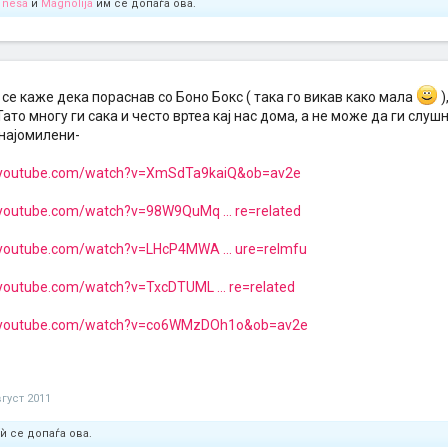
,
nesa
и
Magnolija
им се допаѓа ова.
се каже дека пораснав со Боно Бокс ( така го викав како мала
)
Тато многу ги сака и често вртеа кај нас дома, а не може да ги слушн
 најомилени-
.youtube.com/watch?v=XmSdTa9kaiQ&ob=av2e
youtube.com/watch?v=98W9QuMq ... re=related
.youtube.com/watch?v=LHcP4MWA ... ure=relmfu
youtube.com/watch?v=TxcDTUML ... re=related
.youtube.com/watch?v=co6WMzDOh1o&ob=av2e
вгуст 2011
ѝ се допаѓа ова.