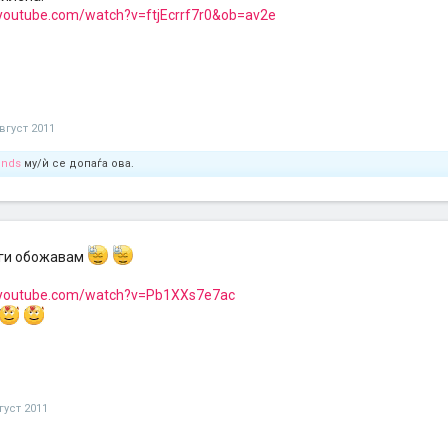
youtube.com/watch?v=ftjEcrrf7r0&ob=av2e
август 2011
onds
му/ѝ се допаѓа ова.
 ги обожавам
.youtube.com/watch?v=Pb1XXs7e7ac
густ 2011