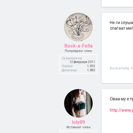
Не ги слушам
спаѓаат ме
Rock-a-Fella
Популарен член
Се зачлени на:
12 февруари 2011
Пораки:
1.392
Rock-a-Fella
,
3
Допаѓања:
1.383
Оваа му е 
http://www
loly89
Истакнат член