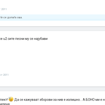
т 2011
/ѝ се допаѓа ова.
е u2 сите песни му се најубави
ст 2011
спект!
Да се кажуваат зборови за нив е излишно... А БОНО ми е 
милена: