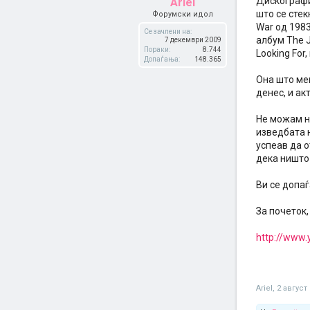
Дискографиј
Ariel
што се сте
Форумски идол
War од 1983
Се зачлени на:
албум The J
7 декември 2009
Пораки:
8.744
Looking For
Допаѓања:
148.365
Она што ме
денес, и ак
Не можам ни
изведбата н
успеав да о
дека ништо
Ви се допаѓ
За почеток,
http://www
Ariel
,
2 август