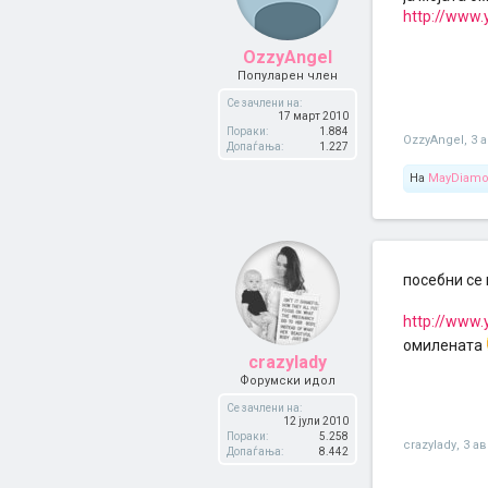
http://www.
OzzyAngel
Популарен член
Се зачлени на:
17 март 2010
Пораки:
1.884
OzzyAngel
,
3 
Допаѓања:
1.227
На
MayDiam
посебни се
http://www
омилената
crazylady
Форумски идол
Се зачлени на:
12 јули 2010
Пораки:
5.258
crazylady
,
3 ав
Допаѓања:
8.442