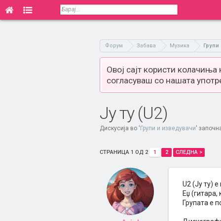
Форум
Забава
Музика
Групи
Овој сајт користи колачиња
согласуваш со нашата употр
Ју ту (U2)
Дискусија во '
Групи и изведувачи
' започн
СТРАНИЦА 1 ОД 2
1
2
СЛЕДНА >
U2 (Jу ту) 
Еџ (гитара,
Групата е п