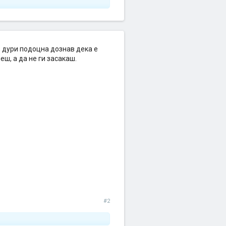
, дури подоцна дознав дека е
еш, а да не ги засакаш.
#2