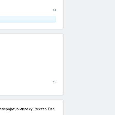
#4
#5
неверојатно мило суштество! Еве