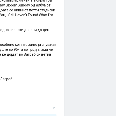
 компилации итн. И покрај тоа
day Bloody Sunday од албумот
доаѓа со нивниот петти студиски
, I Still Haven't Found What I'm
средношколски денови до ден
 особено кога во живо ја слушнав
ште во 95-та во Грција, ама не
 ќе дојдат во Загреб си ветив
 Загреб.
#1