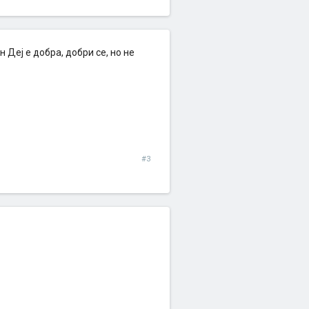
ин Деј е добра, добри се, но не
#3