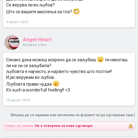
Се верува ли во љубов?
Што се вашите мислења за тоа?
9 август 2012
Angel-Heart
Активен член
Секако дека можеш искрено да се заљубиш
ти никогаш
ли не си се заљубила?
љубовта е најчисто, и најсвето чувство што постои!!
И јас верувам во љубов...
Љубовта прави чудаа
It's such a wonderfull feelling!! <3
10 август 2012
(Мораш да се најавиш или зачлениш на форумот за да одговараш тука.)
Статус на темата:
Не е отворена за нови одговори.