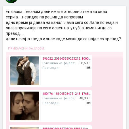
Епа вака....незнам дали имате отворено тема за оваа
серија.....невидов па решив да направам
едно време ја даваа на канал 5 ама сега со Лале почнаја и
ова ја прекинаја па сега освен на јутјуб ја нема нигде со
превод.....
дали некој ја гледа и знае каде можи да се најде со превод?
ПРИКАЧЕНИ ФАЈЛОВИ:
396022_208643359223272_100002328276099_432710_2076776785_n.jpg
Големина на фајлот:
50,6 KB
Прегледи:
108
180476_186045084751243_176894065666345_473568_6548169_n.jpg
Големина на фајлот:
48,3 KB
Прегледи:
108
38836026968579308418815.jpg