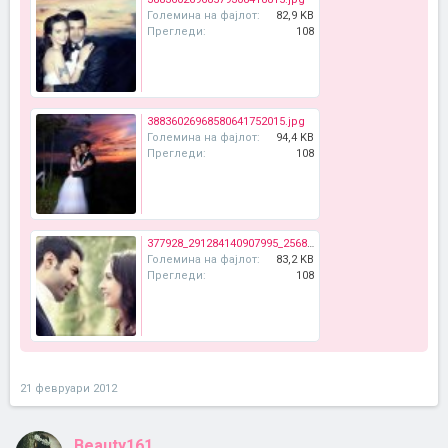
Големина на фајлот:
82,9 KB
Прегледи:
108
38836026968580641752015.jpg
Големина на фајлот:
94,4 KB
Прегледи:
108
377928_291284140907995_256825074353902_814010_557753717_n.jpg
Големина на фајлот:
83,2 KB
Прегледи:
108
21 февруари 2012
Beauty161