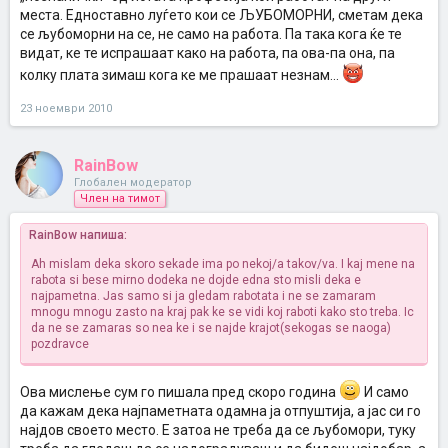
места. Едноставно луѓето кои се ЉУБОМОРНИ, сметам дека
се љубоморни на се, не само на работа. Па така кога ќе те
видат, ке те испрашаат како на работа, па ова-па она, па
колку плата зимаш кога ке ме прашаат незнам...
23 ноември 2010
RainBow
Глобален модератор
Член на тимот
RainBow напиша:
Ah mislam deka skoro sekade ima po nekoj/a takov/va. I kaj mene na
rabota si bese mirno dodeka ne dojde edna sto misli deka e
najpametna. Jas samo si ja gledam rabotata i ne se zamaram
mnogu mnogu zasto na kraj pak ke se vidi koj raboti kako sto treba. Ic
da ne se zamaras so nea ke i se najde krajot(sekogas se naoga)
pozdravce
Ова мислење сум го пишала пред скоро година
И само
да кажам дека најпаметната одамна ја отпуштија, а јас си го
најдов своето место. Е затоа не треба да се љубомори, туку