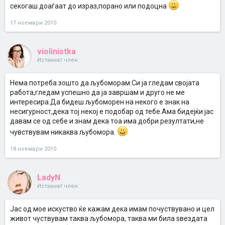
секогаш доаѓаат до израз,порано или подоцна
17 ноември 2010
violinistka
Истакнат член
Нема потреба зошто да љубоморам.Си ја гледам својата
работа,гледам успешно да ја завршам и друго не ме
интересира.Да бидеш љубоморен на некого е знак на
несигурност,дека тој некој е подобар од тебе.Ама бидејќи јас
давам се од себе и знам дека тоа има добри резултати,не
чувствувам никаква љубомора.
18 ноември 2010
LadyN
Истакнат член
Јас од мое искуство ќе кажам дека имам почуствувано и цел
живот чуствувам таква љубомора, таква ми била ѕвездата