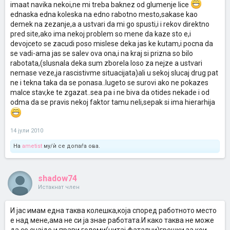
imaat navika nekoi,ne mi treba baknez od glumenje lice
ednaska edna koleska na edno rabotno mesto,sakase kao
demek na zezanje,a a ustvari da mi go spusti,i i rekov direktno
pred site,ako ima nekoj problem so mene da kaze sto e,i
devojceto se zacudi poso mislese deka jas ke kutam,i pocna da
se vadi-ama jas se salev ova ona,i na kraj si prizna so bilo
rabotata,(slusnala deka sum zborela loso za nejze a ustvari
nemase veze,ja rascistivme situacijata)ali u sekoj slucaj drug pat
ne i tekna taka da se ponasa..lugeto se surovi ako ne pokazes
malce stav,ke te zgazat..sea pa i ne biva da otides nekade i od
odma da se pravis nekoj faktor tamu neli,sepak si ima hierarhija
14 јули 2010
На
ametist
му/ѝ се допаѓа ова.
shadow74
Истакнат член
И јас имам една таква колешка,која според работното место
е над мене,ама не си ја знае работата.И како таква не може