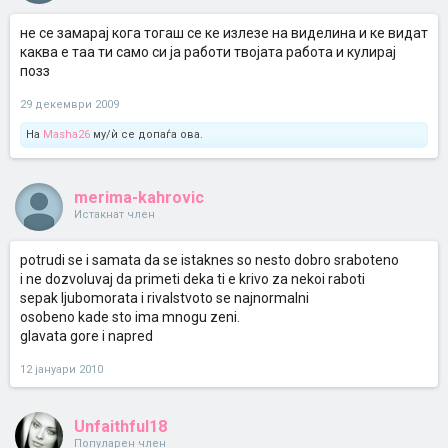
не се замарај кога тогаш се ке излезе на виделина и ке видат
каква е таа ти само си ја работи твојата работа и кулирај
позз
29 декември 2009
На
Masha26
му/ѝ се допаѓа ова.
merima-kahrovic
Истакнат член
potrudi se i samata da se istaknes so nesto dobro sraboteno
i ne dozvoluvaj da primeti deka ti e krivo za nekoi raboti
sepak ljubomorata i rivalstvoto se najnormalni
osobeno kade sto ima mnogu zeni.
glavata gore i napred
12 јануари 2010
Unfaithful18
Популарен член