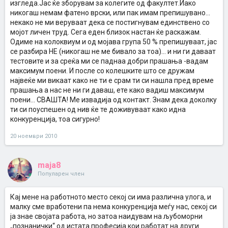
изгледа.Јас ќе зборувам за колегите од факултет.Иако
никогаш немам фатено врски, или пак имам препишувано...
некако не ми веруваат дека се постигнувам единствено со
мојот личен труд. Сега еден близок настан ќе раскажам.
Одиме на колоквиум и од мојава група 50 % препишуваат, јас
се разбира НЕ (никогаш не ме бивало за тоа)... и ни ги даваат
тестовите и за среќа ми се паднаа добри прашања -вадам
максимум поени. И после со колешките што се дружам
највеќе ми викаат како не ти е срам ти си нашла пред време
прашања а нас не ни ги даваш, ете како вадиш максимум
поени... СВАШТА! Ме извадија од контакт. Знам дека доколку
ти си поуспешен од нив ќе те доживуваат како идна
конкуренција, тоа сигурно!
20 ноември 2010
maja8
Популарен член
Кај мене на работното место секој си има различна улога, и
малку сме вработени па нема конкуренција меѓу нас, секој си
ја знае својата работа, но затоа наидувам на љубоморни
„познанички“ од истата професија кои работат на други