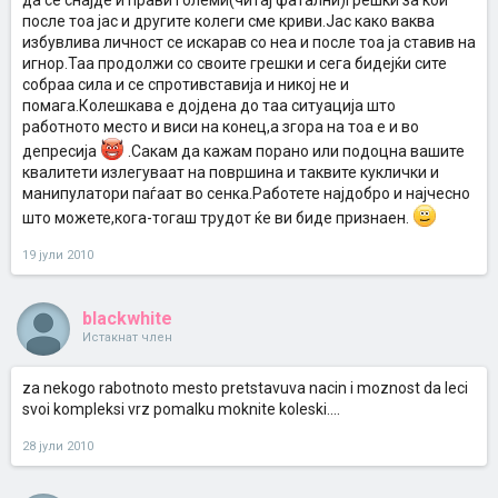
да се снајде и прави големи(читај фатални)грешки за кои
после тоа јас и другите колеги сме криви.Јас како ваква
избувлива личност се искарав со неа и после тоа ја ставив на
игнор.Таа продолжи со своите грешки и сега бидејќи сите
собраа сила и се спротивставија и никој не и
помага.Колешкава е дојдена до таа ситуација што
работното место и виси на конец,а згора на тоа е и во
депресија
.Сакам да кажам порано или подоцна вашите
квалитети излегуваат на површина и таквите куклички и
манипулатори паѓаат во сенка.Работете најдобро и најчесно
што можете,кога-тогаш трудот ќе ви биде признаен.
19 јули 2010
blackwhite
Истакнат член
za nekogo rabotnoto mesto pretstavuva nacin i moznost da leci
svoi kompleksi vrz pomalku moknite koleski....
28 јули 2010