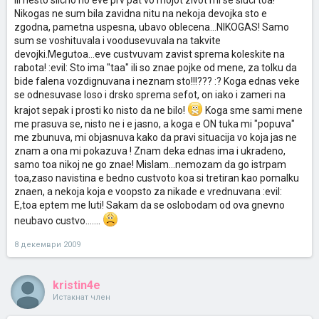
ili nesto slicno no eve prv pat vo mojot zivot mi se sluci toa!
Nikogas ne sum bila zavidna nitu na nekoja devojka sto e
zgodna, pametna uspesna, ubavo oblecena...NIKOGAS! Samo
sum se voshituvala i voodusevuvala na takvite
devojki.Megutoa...eve custvuvam zavist sprema koleskite na
rabota! :evil: Sto ima "taa" ili so znae pojke od mene, za tolku da
bide falena vozdignuvana i neznam sto!!!??? :? Koga ednas veke
se odnesuvase loso i drsko sprema sefot, on iako i zameri na
krajot sepak i prosti ko nisto da ne bilo!
Koga sme sami mene
me prasuva se, nisto ne i e jasno, a koga e ON tuka mi "popuva"
me zbunuva, mi objasnuva kako da pravi situacija vo koja jas ne
znam a ona mi pokazuva ! Znam deka ednas ima i ukradeno,
samo toa nikoj ne go znae! Mislam...nemozam da go istrpam
toa,zaso navistina e bedno custvoto koa si tretiran kao pomalku
znaen, a nekoja koja e voopsto za nikade e vrednuvana :evil:
E,toa eptem me luti! Sakam da se oslobodam od ova gnevno
neubavo custvo.......
8 декември 2009
kristin4e
Истакнат член