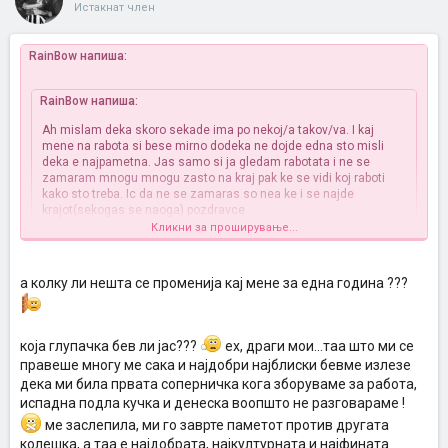
Истакнат член
RainBow напиша:
RainBow напиша:
Ah mislam deka skoro sekade ima po nekoj/a takov/va. I kaj
mene na rabota si bese mirno dodeka ne dojde edna sto misli
deka e najpametna. Jas samo si ja gledam rabotata i ne se
zamaram mnogu mnogu zasto na kraj pak ke se vidi koj raboti
kako sto treba. Ic da ne se zamaras so nea ke i se najde
krajot(sekogas se naoga) pozdravce
Кликни за проширување...
Ова мислење сум го пишала пред скоро година
И само да кажам
дека најпаметната одамна ја отпуштија, а јас си го најдов своето
а колку ли нешта се променија кај мене за една година ???
место. Е затоа не треба да се љубомори, туку треба да гледаш да
се надоградуваш и да бидеш најдобар, а не да се замараш со
туѓиот успех
која глупачка бев ли јас???
ех, драги мои...таа што ми се
правеше многу ме сака и најдобри најблиски бевме излезе
дека ми била првата соперничка кога зборуваме за работа,
испадна подла кучка и денеска воопшто не разговараме !
ме заслепила, ми го заврте паметот против другата
колешка, а таа е најдобрата, најкултурната и најфината