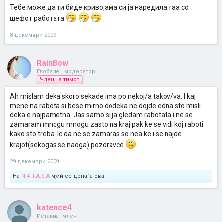
Тебе може да ти биде криво,ама си ја наредила таа со
шефот работата
8 декември 2009
RainBow
Глобален модератор
Член на тимот
Ah mislam deka skoro sekade ima po nekoj/a takov/va. I kaj
mene na rabota si bese mirno dodeka ne dojde edna sto misli
deka e najpametna. Jas samo si ja gledam rabotata i ne se
zamaram mnogu mnogu zasto na kraj pak ke se vidi koj raboti
kako sto treba. Ic da ne se zamaras so nea ke i se najde
krajot(sekogas se naoga) pozdravce
29 декември 2009
На
N.A.T.A.S.A
му/ѝ се допаѓа ова.
katence4
Истакнат член