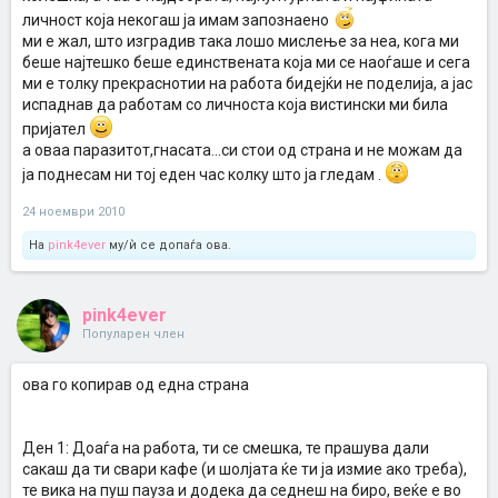
личност која некогаш ја имам запознаено
ми е жал, што изградив така лошо мислење за неа, кога ми
беше најтешко беше единствената која ми се наоѓаше и сега
ми е толку прекраснотии на работа бидејќи не поделија, а јас
испаднав да работам со личноста која вистински ми била
пријател
а оваа паразитот,гнасата...си стои од страна и не можам да
ја поднесам ни тој еден час колку што ја гледам .
24 ноември 2010
На
pink4ever
му/ѝ се допаѓа ова.
pink4ever
Популарен член
ова го копирав од една страна
Ден 1: Доаѓа на работа, ти се смешка, те прашува дали
сакаш да ти свари кафе (и шолјата ќе ти ја измие ако треба),
те вика на пуш пауза и додека да седнеш на биро, веќе е во