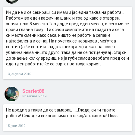
Ич да не и се секираш, си имам и јас една таква на работа...
Работам во еден кафич на шанк, и тоа од како е отворен,
значи цели 8 месеца.Таа дојде пред еден месец, и сега ми се
прави главна таму... Ги освои симпатиите на газдата и сега
си месте смени како сака, ништо не работи а сепак е
најпофалена и се нај. На почеток се нервирав , меѓутоа
сватив (а ќе свати и газдата некој ден) дека она освен
убавина нема ништо друго, така да не се потценувај , стај си
до знаење колку вредиш, не ја губи самодовербата пред се и
еден ден работите ќе се свртат во твоја корист.
13 јануари 2010
Scarlet88
Истакнат член
Не вреди за такви да се замараш!.....Гледај си ги твоите
работи! Секаде и секогаш има по некој/а таков/ва! Поззз
15 јуни 2010