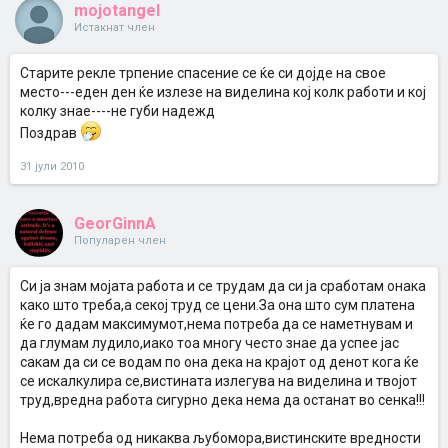
mojotangel
Истакнат член
Старите рекле трпение спасение се ќе си дојде на свое
место---еден ден ќе излезе на виделина кој колк работи и кој
колку знае----не губи надежд
Поздрав
31 јули 2010
GeorGinnA
Популарен член
Си ја знам мојата работа и се трудам да си ја сработам онака
како што треба,а секој труд се цени.За она што сум платена
ќе го дадам максимумот,нема потреба да се наметнувам и
да глумам лудило,иако тоа многу често знае да успее јас
сакам да си се водам по она дека на крајот од денот кога ќе
се искалкулира се,вистината излегува на виделина и твојот
труд,вредна работа сигурно дека нема да останат во сенка!!!
Нема потреба од никаква љубомора,вистинските вредности