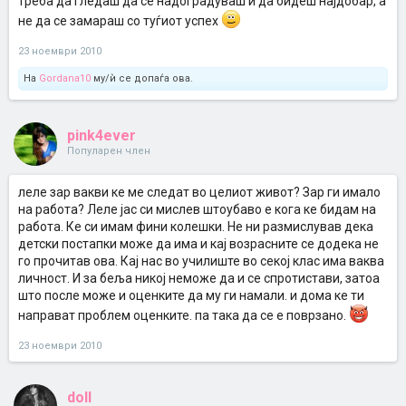
треба да гледаш да се надоградуваш и да бидеш најдобар, а
не да се замараш со туѓиот успех
23 ноември 2010
На
Gordana10
му/ѝ се допаѓа ова.
pink4ever
Популарен член
леле зар вакви ке ме следат во целиот живот? Зар ги имало
на работа? Леле јас си мислев штоубаво е кога ке бидам на
работа. Ке си имам фини колешки. Не ни размислував дека
детски постапки може да има и кај возрасните се додека не
го прочитав ова. Кај нас во училиште во секој клас има ваква
личност. И за беља никој неможе да и се спротистави, затоа
што после може и оценките да му ги намали. и дома ке ти
направат проблем оценките. па така да се е поврзано.
23 ноември 2010
doll