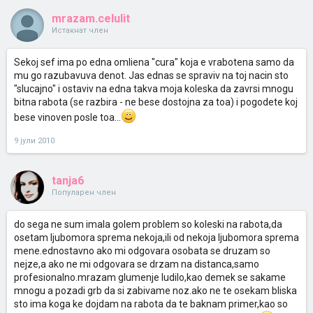
mrazam.celulit
Истакнат член
Sekoj sef ima po edna omliena "cura" koja e vrabotena samo da
mu go razubavuva denot. Jas ednas se spraviv na toj nacin sto
"slucajno" i ostaviv na edna takva moja koleska da zavrsi mnogu
bitna rabota (se razbira - ne bese dostojna za toa) i pogodete koj
bese vinoven posle toa...
9 јули 2010
tanja6
Популарен член
do sega ne sum imala golem problem so koleski na rabota,da
osetam ljubomora sprema nekoja,ili od nekoja ljubomora sprema
mene.ednostavno ako mi odgovara osobata se druzam so
nejze,a ako ne mi odgovara se drzam na distanca,samo
profesionalno.mrazam glumenje ludilo,kao demek se sakame
mnogu a pozadi grb da si zabivame noz.ako ne te osekam bliska
sto ima koga ke dojdam na rabota da te baknam primer,kao so