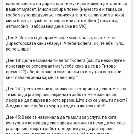
канцеларијата на директорот и му ги раскажува деталите од
вашиот муабет. Мисли собира поени (најчесто е и така), се
гребе за унапредување, повисока плата, се лигави за некој
мини бонус, службен телефон или автомобил. (хахахаха,
автомобил… заборавам дека сме во МК)
Ден 8: Истото сценарио – кафе мафе, па оп, на отчет во
директорската канцеларија. А тебе ’колега‘, кој те ебе… упс,
кој те шиша!!!
Ден 18: Цела насмеана ти вели: “Колега (зашто некои луѓе и
понатаму се ословуваат меѓусебе како да се во Титово
време???) абе, ќе можеш само да ми го искуцаш ова на пи-
си? Глава не знам кај ми, I need help.“
Ден 24: Трепка со очите, малку ти го открива и деколтето, па
те моли да ја завршиш нејзината работа. Не може да се
лакира и да пишува во исто време. Што ако се уништи лакот?
А одма после работа мора да оди на жежок date!!!
Ден 45: Веќе се навикнала да те моли за услуги, па кога
културно и кажуваш дека заради нејзината нема да успееш
ја завршиш твојата работа, не дочекува да ја завршиш