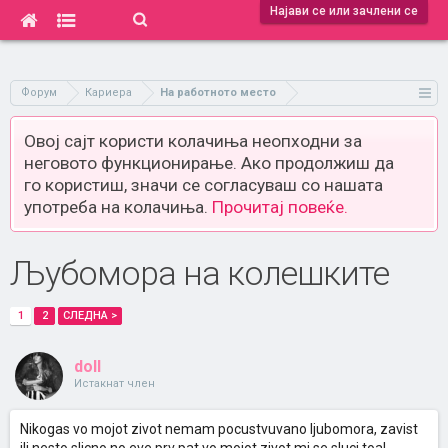
Најави се или зачлени се
Форум
Кариера
На работното место
Овој сајт користи колачиња неопходни за
неговото функционирање. Ако продолжиш да
го користиш, значи се согласуваш со нашата
употреба на колачиња.
Прочитај повеќе.
Љубомора на колешките
1
2
СЛЕДНА >
doll
Истакнат член
Nikogas vo mojot zivot nemam pocustvuvano ljubomora, zavist