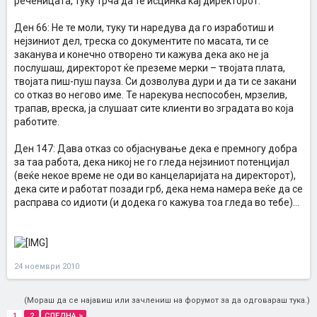
реченицата, туку трча да те исцинка кај директорот.
Ден 66: Не те моли, туку ти наредува да го изработиш и
нејзиниот дел, треска со документите по масата, ти се
заканува и конечно отворено ти кажува дека ако не ја
послушаш, директорот ќе преземе мерки – твојата плата,
твојата пиш-пуш пауза. Си дозволува дури и да ти се закани
со отказ во негово име. Те нарекува неспособен, мрзелив,
трапав, вреска, ја слушаат сите клиенти во зградата во која
работите.
Ден 147: Дава отказ со објаснување дека е премногу добра
за таа работа, дека никој не го гледа нејзиниот потенцијал
(веќе некое време не оди во канцеларијата на директорот),
дека сите и работат позади грб, дека нема намера веќе да се
расправа со идиоти (и додека го кажува тоа гледа во тебе)…
24 ноември 2010
(Мораш да се најавиш или зачлениш на форумот за да одговараш тука.)
1
2
СЛЕДНА >