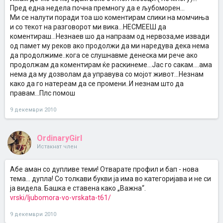
Пред една недела почна премногу да е љубоморен...
Ми се налути поради тоа шо коментирам слики на момчиња
и со текот на разговорот ми вика...НЕСМЕЕШ да
коментираш...Незнаев шо да напраам од нервоза,ме извади
од памет му реков ако продолжи да ми наредува дека нема
да продолжиме..кога се слушнавме денеска ми рече ако
продолжам да коментирам ќе раскинеме...Јас го сакам....ама
нема да му дозволам да управува со мојот живот...Незнам
како да го натереам да се промени..И незнам што да
правам...Плс помош
9 декември 2010
OrdinaryGirl
Истакнат член
Абе аман со дупливе теми! Отварате профил и бап - нова
тема... дупла! Со толкави букви ја има во категоријава и не си
ја видела. Башка е ставена како „Важна“.
vrski/ljubomora-vo-vrskata-t61/
9 декември 2010