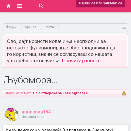
Најави се или зачлени се
Форум
Архива
Канта
Овој сајт користи колачиња неопходни за
неговото функционирање. Ако продолжиш да
го користиш, значи се согласуваш со нашата
употреба на колачиња.
Прочитај повеќе.
Љубомора...
Статус на темата:
Не е отворена за нови одговори.
anonimna154
Истакнат член
Имам дечко со кој одам веќе 3 и пол месеци ( не многу)...